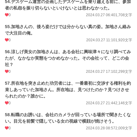
54.デスゲーム運営の企画したデスゲームを乗り越える前に、参加
者の私怨を振り切らないといけないとは思わなかった。
0
2024.03.27 06:40
1,708文字
55.加地さんの、後ろ姿だけでは分からない真の姿。加地さん絡み
で大注目の俺。
0
2024.03.27 11:10
1,920文字
56.涼しげ美女の加地さんは、ある会社に興味津々になり調べてみ
たが、なかなか実態をつかめなかった。その会社って、どこの会
社？
0
2024.03.27 17:10
2,299文字
57.所在地を突き止めた功労者には、一番最初に交渉する権利を約
束しあっていた加地さん。所在地は、見つけたのか？見つけさせ
られたのか？誰かに。
0
2024.03.27 21:44
2,146文字
58.転職のお誘いは、会社のカメラが回っている場所で聞きたくな
い。目元を前髪で隠している女の視線で横顔が焼けそう。
0
2024.03.28 08:57
2,009文字