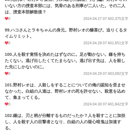
いない方の捜査本部には、気骨のある刑事が二人いた。その二人
は、捜査本部解散後？
0
2024.04.27 07:40
2,375文字
99.ハコさんとラキちゃんの身元。野村レオの糠喜び。迫りくるタ
イムリミット。
0
2024.04.28 07:40
1,651文字
100.人を殺す覚悟を決めたはずなのに。足が動かない。鎌を持ち
たくない。逃げ出したくてたまらない。逃げ出す先は、人を殺し
た先にしかないのに。
0
2024.04.29 07:40
3,092文字
101.野村レオは、人殺しをすることについての俺の認知を歪ませ
なかった。白組の人達は、野村レオの死を許せない。殺意を込め
て、集まってくる。
0
2024.04.30 07:40
1,842文字
102.鎌は、刃と柄が分離するものだったか？人を殺すことに加担
し、人を殺す人の目撃者となり、白組の人の疑心暗鬼は加速す
る。