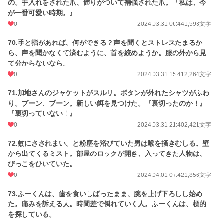
の。手入れをされた爪、飾りがついて補強された爪。『私は、今
が一番可愛い時期。』
0
2024.03.31 06:44
1,593文字
70.手と指があれば、何ができる？声を聞くとストレスたまるか
ら、声を聞かなくて済むように、首を絞めようか。服の外から見
て分からないなら。
0
2024.03.31 15:41
2,264文字
71.加地さんのジャケットがスルリ。ボタンが外れたシャツがふわ
り。ブーン、ブーン。新しい餌を見つけた。『裏切ったのか！』
『裏切っていない！』
0
2024.03.31 21:40
2,421文字
72.蚊にさされまい、と粉塵を浴びていた男は喉を掻きむしる。壁
から出てくるミスト。部屋のロックが開き、入ってきた人物は、
びっこをひいていた。
0
2024.04.01 07:42
1,856文字
73.ふーくんは、歯を食いしばったまま、腕を上げ下ろしし始め
た。痛みを訴える人。時間差で倒れていく人。ふーくんは、標的
を探している。