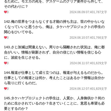
るために。モエカの死を、デスゲームのクリア要件から外して、
その代わりに？
0
2024.06.09 07:40
1,787文字
142.俺の世界をつまらなくする才能の持ち主は、世の中からいな
くなっていいと思うから、俺は、タケハヤプロジェクトの学生の
関心をひいてやる。
0
2024.06.10 07:40
1,766文字
143.さじ加減は間違えない。周りから隔離された状況は、俺に都
合がいい。情報が刷新されず、自分の信じたい情報を信じる心
に、波紋を生じさせる。
0
2024.06.11 07:40
1,629文字
144.報道が仕事として成り立つのは、報道が与えるものだから。
仕事としての報道とは何か、考えたことはあるか？情報は自分か
ら取りに行くものだ。
0
2024.06.12 07:40
1,829文字
145.タケハヤプロジェクトの学生は、人質か、人身御供か？何の
ために生かされているのか？生きていくことに、意思も希望も必
要とするのか？