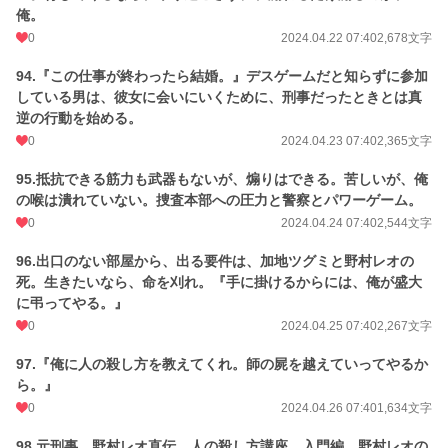
俺。
0
2024.04.22 07:40
2,678文字
94.『この仕事が終わったら結婚。』デスゲームだと知らずに参加
している男は、彼女に会いにいくために、刑事だったときとは真
逆の行動を始める。
0
2024.04.23 07:40
2,365文字
95.抵抗できる筋力も武器もないが、煽りはできる。苦しいが、俺
の喉は潰れていない。捜査本部への圧力と警察とパワーゲーム。
0
2024.04.24 07:40
2,544文字
96.出口のない部屋から、出る要件は、加地ツグミと野村レオの
死。生きたいなら、命を刈れ。『手に掛けるからには、俺が盛大
に弔ってやる。』
0
2024.04.25 07:40
2,267文字
97.『俺に人の殺し方を教えてくれ。師の屍を越えていってやるか
ら。』
0
2024.04.26 07:40
1,634文字
98.元刑事、野村レオ直伝、人の殺し方講座、入門編。野村レオの