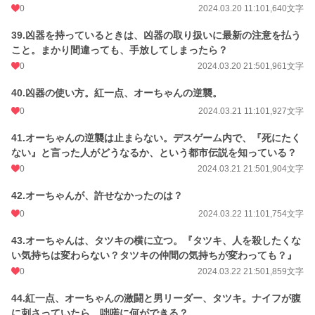
0
2024.03.20 11:10
1,640文字
39.凶器を持っているときは、凶器の取り扱いに最新の注意を払う
こと。まかり間違っても、手放してしまったら？
0
2024.03.20 21:50
1,961文字
40.凶器の使い方。紅一点、オーちゃんの逆襲。
0
2024.03.21 11:10
1,927文字
41.オーちゃんの逆襲は止まらない。デスゲーム内で、『死にたく
ない』と言った人がどうなるか、という都市伝説を知っている？
0
2024.03.21 21:50
1,904文字
42.オーちゃんが、許せなかったのは？
0
2024.03.22 11:10
1,754文字
43.オーちゃんは、タツキの横に立つ。『タツキ、人を殺したくな
い気持ちは変わらない？タツキの仲間の気持ちが変わっても？』
0
2024.03.22 21:50
1,859文字
44.紅一点、オーちゃんの激闘と男リーダー、タツキ。ナイフが腹
に刺さっていたら、咄嗟に何ができる？