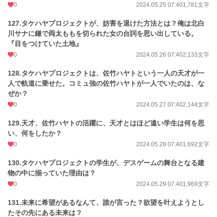
0
2024.05.25 07:40
1,781文字
127.タケハヤプロジェクトが、妨害を退けた方法とは？俺は北白
川サナに鎌で両太ももを切られた女の台詞を思い出している。
『目をつけていた土地』
0
2024.05.26 07:40
2,133文字
128.タケハヤプロジェクトは、佐竹ハヤトという一人の天才が一
人で軌道に乗せた。コミュ強の佐竹ハヤトが一人でいたのは、な
ぜか？
0
2024.05.27 07:40
2,144文字
129.天才、佐竹ハヤトの活躍に、天才とはほど遠い学生は何を思
い、何をしたか？
0
2024.05.28 07:40
1,692文字
130.タケハヤプロジェクトの学生が、デスゲームの舞台となる建
物の中に揃っていた理由は？
0
2024.05.29 07:40
1,969文字
131.未来に希望があるなんて、誰が言った？欲望を叶えようとし
たその先にある未来は？