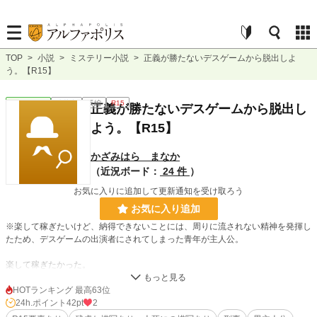
TOP
>
小説
>
ミステリー小説
>
正義が勝たないデスゲームから脱出しよ
う。【R15】
ミステリー
連載中
長編
R15
正義が勝たないデスゲームから脱出し
よう。【R15】
かざみはら まなか
（近況ボード：
24 件
）
お気に入りに追加して更新通知を受け取ろう
お気に入り追加
※楽して稼ぎたいけど、納得できないことには、周りに流されない精神を発揮し
たため、デスゲームの出演者にされてしまった青年が主人公。
楽して稼ぎたかった。
スマホのアプリでデスゲームを見て、コメントするだけ。
HOTランキング 最高63位
24h.ポイント
42pt
2
まさか、本当に人が。