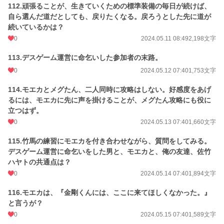
112.頑張ることが、生きていくための標準装備の毎日が続けば、
自ら選んだ道だとしても、戻りたくなる。戻ろうとした先に道が
続いているかは？
0
2024.05.11 08:49
2,198文字
113.デスゲーム運営に命乞いした参加者の末路。
0
2024.05.12 07:40
1,753文字
114.モエカとメグたん、二人同時に攻略はしない。好感度をあげ
るには、モエカに先に声を掛けることが、メグたん攻略にも役に
立つはず。
0
2024.05.13 07:40
1,660文字
115.竹馬の練習にモエカを付き合わせながら、質問をしてみる。
デスゲーム運営に命乞いをした男と、モエカと、俺の友達、佐竹
ハヤトの共通点は？
0
2024.05.14 07:40
1,894文字
116.モエカは、『金剛くんには、ここに来てほしくなかった。』
と言うが？
0
2024.05.15 07:40
1,589文字