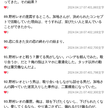
ってきた。その結果？
0
2024.04.17 07:40
1,883文字
89.野村レオの意図するところ。加地さんが、決められたコンセプ
トで活動していた理由は、そうすれば、並びたい人と並んでいる
ことができたから。
0
2024.04.18 07:40
2,169文字
90.恋に生きた女の恋の終わりの始まり。
0
2024.04.19 07:40
2,700文字
91.野村レオと戦う？勝てる気がしない。ハンデを頼んでみた。殴
り合うか、だと？俺の指はスマホに最適化した。タッチ以外の動
作は重労働なんだよ。
0
2024.04.20 07:40
1,798文字
92.野村レオという男は、殴り合いをしながら話せる男だ。加地さ
んの調べていた迷宮入りした事件は、二重構造になっていた。
0
2024.04.21 07:40
2,300文字
93.野村レオの履歴。俺は、頭を下げたくないし、下げられたくな
い。脅してくるなら、やり過ごさずに、煽れるだけ煽るのが、