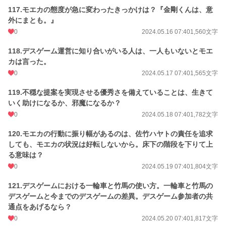
117.モエカの態度が急に変わったきっかけは？『金剛くんは、意
外にまとも。』
0
2024.05.16 07:40
1,560文字
118.デスゲーム運営に知り合いがいる人は、一人もいないとモエ
カは言った。
0
2024.05.17 07:40
1,565文字
119.不穏な提案を実現させる優秀さを備えていることは、生きて
いく助けになるか、邪魔になるか？
0
2024.05.18 07:40
1,782文字
120.モエカの行動に振り幅があるのは、佐竹ハヤトの責任を追求
しても、モエカの状況は好転しないから。床下の階段を下りて上
る意味は？
0
2024.05.19 07:40
1,804文字
121.デスゲームにおける一輪車と竹馬の使い方。一輪車と竹馬の
デスゲームと今までのデスゲームの差異。デスゲーム参加者の共
通点をあげるなら？
0
2024.05.20 07:40
1,817文字