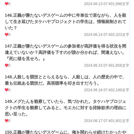
0
2024.06.13 07:40
1,998文字
146.正義が勝たないデスゲームの中に年単位で居ながら、人を殺
して生き延びたタケハヤプロジェクトの学生は、情報統制されて
いた？
0
2024.06.14 07:40
2,323文字
147.正義が勝たないデスゲームの参加者が高評価を得る状況を間
違えていないか？高評価を下すのが誰か分かれば、間違えない。
『死に様を見せろ。』
0
2024.06.15 07:40
1,856文字
148.人殺しを競技ととらえるなら、人殺しは、人の歴史の中で、
最も伝統ある競技だ。高視聴率を叩き出すだろう。
0
2024.06.16 07:40
2,189文字
149.メグたんを観察していたら、気づかれた。タケハヤプロジェ
クトの学生を観察してみると。モエカに対する排除欲求の理由に
思い至った。
0
2024.06.17 07:40
1,601文字
150.正義が勝たないデスゲームに、俺を関わらせ続けたかったや