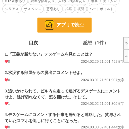
R15要素あり
残虐な描写あり、人死にの描写あり
刑事
男主人公
シリアス
サスペンス
悲恋あり
推理
復讐
ハードボイルド
動画は本物だから、関わりたくない、と仕事を解約しにいった。
目覚めたら、デスゲームの舞台として見覚えがあるビルの中に俺はいた。
アプリで読む
持ち込めたのは、デスゲーム用のアプリだけが入ったスマホ一台。
俺は、生きて、『正義が勝たない』デスゲームから脱出を目指す。
目次
感想（1件）
※R15（ニ話目から、R15。）
1.『正義が勝たない』デスゲームを見たことは？
※現実世界。
0
2024.02.29 21:50
1,492文字
※ファンタジー要素皆無。
2.水没する部屋からの脱出にコメントせよ。
0
2024.03.01 21:50
1,907文字
※成人男女でデスゲームを構成するための純然たる暴力と残虐表現あり（予
定）。
3.追いかけられて、ビル内を走って逃げるデスゲームにコメント
せよ。逃げ切れなくて、窓を開けた。そして。
※主人公視点、一人称での、人の生き死にの描写、多数あり（予定）。
1
2024.03.02 21:50
1,805文字
※デスゲームからの脱出がテーマ。
4.デスゲームにコメントする仕事を辞めると連絡した。貸与され
※具体的性描写はなし（予定）。
ていたスマホを返しに行くことになった。
0
2024.03.03 07:40
1,444文字