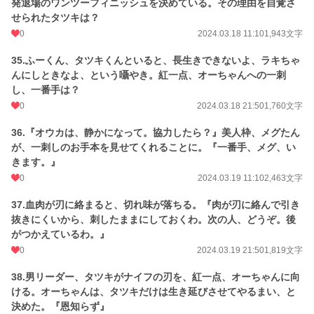
発退場のワンツーフィニッシュを決めている。その理由を自覚さ
せられたタツキは？
0
2024.03.18 11:10
1,943文字
35.ふーくん、タツキくんといると、長生きできないよ、ラキちゃ
んにしときなよ、という囁やき。紅一点、オーちゃんへの一刺
し、一番手は？
0
2024.03.18 21:50
1,760文字
36.『オウカは、静かになって。協力したら？』美人枠、メグたん
が、一刺しのお手本を見せてくれることに。『一番手、メグ、い
きます。』
0
2024.03.19 11:10
2,463文字
37.血肉が刃に絡まると、切れ味が落ちる。『肉が刃に絡んで引き
抜きにくいから、刺したままにしておくわ。次の人、どうぞ。後
がつかえているわ。』
0
2024.03.19 21:50
1,819文字
38.男リーダー、タツキがナイフの刃を、紅一点、オーちゃんに向
ける。オーちゃんは、タツキだけは生き延びさせてやるまい、と
決めた。『恩知らず』