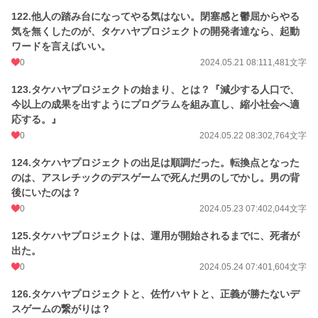
122.他人の踏み台になってやる気はない。閉塞感と鬱屈からやる
気を無くしたのが、タケハヤプロジェクトの開発者達なら、起動
ワードを言えばいい。
0
2024.05.21 08:11
1,481文字
123.タケハヤプロジェクトの始まり、とは？『減少する人口で、
今以上の成果を出すようにプログラムを組み直し、縮小社会へ適
応する。』
0
2024.05.22 08:30
2,764文字
124.タケハヤプロジェクトの出足は順調だった。転換点となった
のは、アスレチックのデスゲームで死んだ男のしでかし。男の背
後にいたのは？
0
2024.05.23 07:40
2,044文字
125.タケハヤプロジェクトは、運用が開始されるまでに、死者が
出た。
0
2024.05.24 07:40
1,604文字
126.タケハヤプロジェクトと、佐竹ハヤトと、正義が勝たないデ
スゲームの繋がりは？