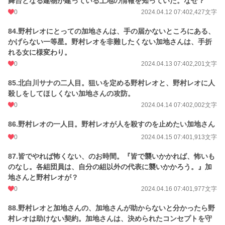
舞台となる建物が建っている土地の情報を知っていた。なぜ？
0
2024.04.12 07:40
2,427文字
84.野村レオにとっての加地さんは、手の届かないところにある、
かげらない一等星。野村レオを非難したくない加地さんは、手折
れる女に様変わり。
0
2024.04.13 07:40
2,201文字
85.北白川サナの二人目。狙いを定める野村レオと、野村レオに人
殺しをしてほしくない加地さんの攻防。
0
2024.04.14 07:40
2,002文字
86.野村レオの一人目。野村レオが人を殺すのを止めたい加地さん
0
2024.04.15 07:40
1,913文字
87.皆でやれば怖くない、のお時間。『皆で襲いかかれば、怖いも
のなし。各組団員は、自分の組以外の代表に襲いかかろう。』加
地さんと野村レオが？
0
2024.04.16 07:40
1,977文字
88.野村レオと加地さんの、加地さんが助からないと分かったら野
村レオは助けない契約。加地さんは、決められたコンセプトを守