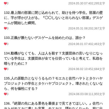
0
2024.05.30 07:40
2,295文字
132.最上階の部屋に閉じ込められて、助けを待つ学生。部屋の壁
に、字が浮かび上がる。『◯◯しないと出られない部屋』デスゲ
ームが開始した瞬間。
0
2024.05.31 08:20
2,367文字
133.正義が勝たないデスゲームを始めたのは、誰か？
0
2024.06.01 07:40
2,463文字
134.動機がなくても、人は人を殺す？支援団体の言いなりになっ
ている学生は、支援団体が全てを仕切っていると考えて、私怨を
晴らすために？
0
2024.06.02 10:45
2,684文字
135.人の原動力となりうるもの？モエカと佐竹ハヤトとタケハヤ
プロジェクトの学生とタケハヤプロジェクト。壊されたくないな
ら、何を犠牲にする？
0
2024.06.03 08:11
1,955文字
136.『絶望の先にある景色を最後まで見てきてほしい。』佐竹ハ
ヤトがモエカに遺した言葉。モエカは、隠れなくなった、前に出