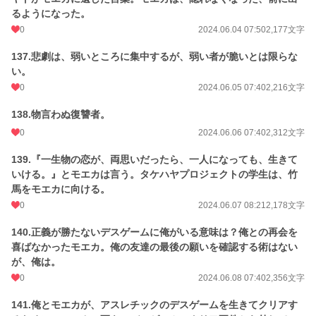
るようになった。
0
2024.06.04 07:50
2,177文字
137.悲劇は、弱いところに集中するが、弱い者が脆いとは限らな
い。
0
2024.06.05 07:40
2,216文字
138.物言わぬ復讐者。
0
2024.06.06 07:40
2,312文字
139.『一生物の恋が、両思いだったら、一人になっても、生きて
いける。』とモエカは言う。タケハヤプロジェクトの学生は、竹
馬をモエカに向ける。
0
2024.06.07 08:21
2,178文字
140.正義が勝たないデスゲームに俺がいる意味は？俺との再会を
喜ばなかったモエカ。俺の友達の最後の願いを確認する術はない
が、俺は。
0
2024.06.08 07:40
2,356文字
141.俺とモエカが、アスレチックのデスゲームを生きてクリアす