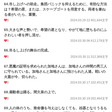
64.吊し上げへの助走。集団パニックを抑えるために、有効な方法
は？希望の星、または、スケープゴートを用意する。両者を兼ね
る者がいたら、重畳。
0
2024.03.29 22:40
1,644文字
65.大きな声と勢いで、希望の星となり、やがて地に堕ちるのにふ
さわしい者を押し流せ。
0
2024.03.30 06:41
2,179文字
66.吊るし上げの舞台の完成。
0
2024.03.30 11:31
2,369文字
67.悪魔の証明を求められた加地さんは、加地さんの仲間の男三人
に守られている。加地さんと加地さんに預けられた人達。戦いの
火蓋が今、切られた。
0
2024.03.30 17:10
2,451文字
68.扇動者は踊る。間欠泉の上で。
0
2024.03.30 19:20
2,464文字
69.人の体のうち、致命傷を与えはしなくても、凶器となりうるも