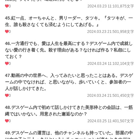
0
2024.03.23 11:10
1,875文字
45.紅一点、オーちゃんと、男リーダー、タツキ。『タツキが、一
生、誰も殺さなくても済むようにしてあげる。』
0
2024.03.23 21:50
1,958文字
46.一方通行でも、愛は人生を最高にする？デスゲーム内で成就し
ない愛の行き着く先。殺す理由がある？なければ作る？私怨にし
ておく？
0
2024.03.24 11:10
2,104文字
47.動画の中の世界へ、入ってみたいと思ったことはある。デスゲ
ームの中でなければ、と思いながら、歩いていくと、参加者の一
人が話しかけてきた。
0
2024.03.24 21:50
1,450文字
48.デスゲーム内で初めて話しかけてきた美形枠との会話は、一筋
縄ではいかない。用意された邂逅なのか？
0
2024.03.25 11:40
1,507文字
49.デスゲームの運営は、他のチャンネルも持っていた。部屋の中