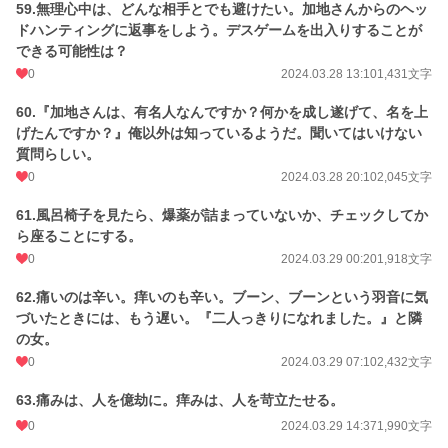
59.無理心中は、どんな相手とでも避けたい。加地さんからのヘッ
ドハンティングに返事をしよう。デスゲームを出入りすることが
できる可能性は？
0
2024.03.28 13:10
1,431文字
60.『加地さんは、有名人なんですか？何かを成し遂げて、名を上
げたんですか？』俺以外は知っているようだ。聞いてはいけない
質問らしい。
0
2024.03.28 20:10
2,045文字
61.風呂椅子を見たら、爆薬が詰まっていないか、チェックしてか
ら座ることにする。
0
2024.03.29 00:20
1,918文字
62.痛いのは辛い。痒いのも辛い。ブーン、ブーンという羽音に気
づいたときには、もう遅い。『二人っきりになれました。』と隣
の女。
0
2024.03.29 07:10
2,432文字
63.痛みは、人を億劫に。痒みは、人を苛立たせる。
0
2024.03.29 14:37
1,990文字