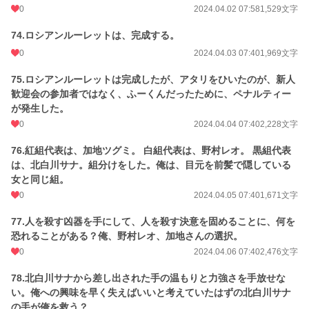
0
2024.04.02 07:58
1,529文字
74.ロシアンルーレットは、完成する。
0
2024.04.03 07:40
1,969文字
75.ロシアンルーレットは完成したが、アタリをひいたのが、新人
歓迎会の参加者ではなく、ふーくんだったために、ペナルティー
が発生した。
0
2024.04.04 07:40
2,228文字
76.紅組代表は、加地ツグミ。 白組代表は、野村レオ。 黒組代表
は、北白川サナ。組分けをした。俺は、目元を前髪で隠している
女と同じ組。
0
2024.04.05 07:40
1,671文字
77.人を殺す凶器を手にして、人を殺す決意を固めることに、何を
恐れることがある？俺、野村レオ、加地さんの選択。
0
2024.04.06 07:40
2,476文字
78.北白川サナから差し出された手の温もりと力強さを手放せな
い。俺への興味を早く失えばいいと考えていたはずの北白川サナ
の手が俺を救う？