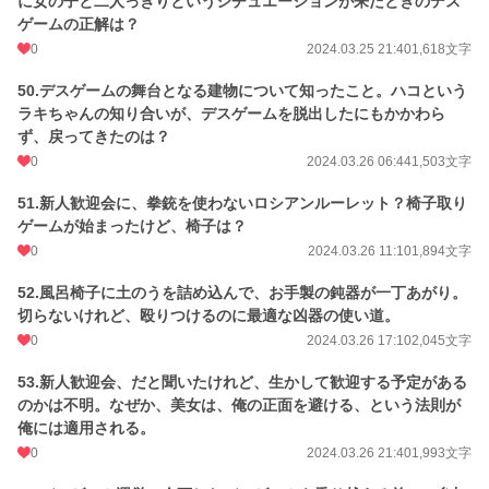
に女の子と二人っきりというシチュエーションが来たときのデス
ゲームの正解は？
0
2024.03.25 21:40
1,618文字
50.デスゲームの舞台となる建物について知ったこと。ハコという
ラキちゃんの知り合いが、デスゲームを脱出したにもかかわら
ず、戻ってきたのは？
0
2024.03.26 06:44
1,503文字
51.新人歓迎会に、拳銃を使わないロシアンルーレット？椅子取り
ゲームが始まったけど、椅子は？
0
2024.03.26 11:10
1,894文字
52.風呂椅子に土のうを詰め込んで、お手製の鈍器が一丁あがり。
切らないけれど、殴りつけるのに最適な凶器の使い道。
0
2024.03.26 17:10
2,045文字
53.新人歓迎会、だと聞いたけれど、生かして歓迎する予定がある
のかは不明。なぜか、美女は、俺の正面を避ける、という法則が
俺には適用される。
0
2024.03.26 21:40
1,993文字