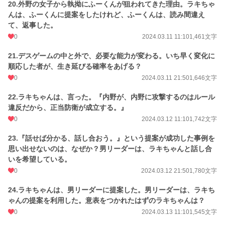
20.外野の女子から執拗にふーくんが狙われてきた理由。ラキちゃ
んは、ふーくんに提案をしたけれど、ふーくんは、読み間違え
て、返事した。
0
2024.03.11 11:10
1,461文字
21.デスゲームの中と外で、必要な能力が変わる。いち早く変化に
順応した者が、生き延びる確率をあげる？
0
2024.03.11 21:50
1,646文字
22.ラキちゃんは、言った。『内野が、内野に攻撃するのはルール
違反だから、正当防衛が成立する。』
0
2024.03.12 11:10
1,742文字
23.『話せば分かる、話し合おう。』という提案が成功した事例を
思い出せないのは、なぜか？男リーダーは、ラキちゃんと話し合
いを希望している。
0
2024.03.12 21:50
1,780文字
24.ラキちゃんは、男リーダーに提案した。男リーダーは、ラキち
ゃんの提案を利用した。意表をつかれたはずのラキちゃんは？
0
2024.03.13 11:10
1,545文字