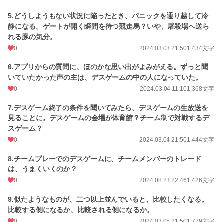
小説
17,267 位 / 228,589 件
5.どうしようもない状況に陥ったとき、パニックを通り越して冷
ミステリー
146 位 / 5,379 件
静になる。ゲートが開く瞬間を待つ競走馬？いや、屠殺場へ送ら
れる豚の気分。
お気に入り
14
0
2024.03.03 21:50
1,434文字
24h.ポイント
42 pt
6.アプリからの質問に、ほのかな思い出がよみがえる。ずっと聞
文字数
1,260,104
いていたかった声の主は、デスゲームの中の人になっていた。
0
2024.03.04 11:10
1,368文字
更新日時
2026.03.15 08:20
7.デスゲーム終了の条件を聞いてみたら、デスゲームの生放送を
初回公開日時
2024.02.29 21:50
見ることに。デスゲームの会場が体育館？チーム制で対戦するデ
週間ポイント
339 pt (18,574 位)
スゲーム？
0
2024.03.04 21:50
1,444文字
月間ポイント
1,948 pt (16,228 位)
8.チームプレーでのデスゲームに、チームメンバーのトレード
年間ポイント
71,843 pt (7,864 位)
は、うまくいくのか？
累計ポイント
214,569 pt (19,055 位)
0
2024.08.23 22:46
1,426文字
9.似たようなものが、二つ以上並んでいると、比較したくなる。
比較する側になるか、比較される側になるか。
0
2024.03.05 21:50
1,779文字