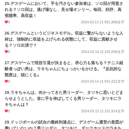
25.デスゲームにおいて、手を汚さない参加者は、ソロ回が用意さ
れる？ソロ回は、逃げ場なし、見せ場オンリー。毎回、好評、高
視聴率、高収益！
0
2024.03.13 21:50
1,808文字
26.デスゲームというビジネスモデル。収益に繋がらないような人
材は、強制的に収益を上げられる状態にして、収益に貢献させ
る？ソロ出演で？
0
2024.03.14 11:10
2,058文字
27.デスゲームで現役引退が決まると、求心力も落ちる？テニス経
験者っぽい男は、ラキちゃんにちょっかいをかける。『反抗的な
態度は、頭にくる』
0
2024.03.14 21:50
1,622文字
28.ラキちゃんは、向かってきた男リーダー、タツキに思いとどま
らせようとした。首に手を伸ばしてくる男リーダー、タツキにラ
キちゃんは？
0
2024.03.15 11:10
1,614文字
29.ドッジボールの試合の最終到達点に、デスゲーム運営の意図が
働いていないか？男リーダー、タツキは、ダークホースのラキち