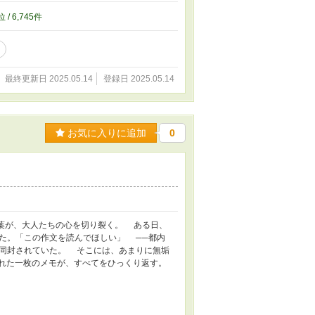
位 / 6,745件
最終更新日 2025.05.14
登録日 2025.05.14
お気に入りに追加
0
葉が、大人たちの心を切り裂く。 ある日、
た。「この作文を読んでほしい」 ──都内
同封されていた。 そこには、あまりに無垢
られた一枚のメモが、すべてをひっくり返す。
。