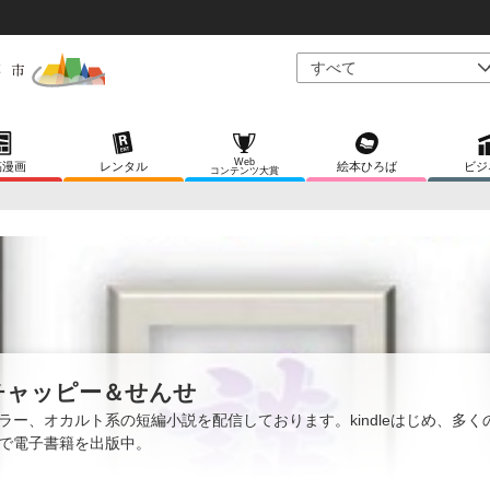
Web
稿漫画
レンタル
絵本ひろば
ビジ
コンテンツ大賞
チャッピー＆せんせ
ラー、オカルト系の短編小説を配信しております。kindleはじめ、多く
で電子書籍を出版中。