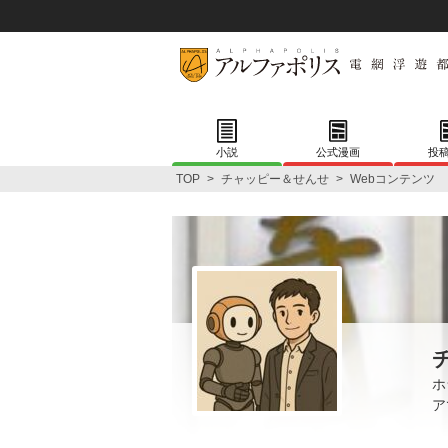
小説
公式漫画
投
TOP
>
チャッピー＆せんせ
>
Webコンテンツ
ホ
ア