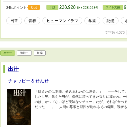
228,928
9
0pt
24h.ポイント
小説
位 / 228,928件
ライト文芸
日常
青春
ヒューマンドラマ
学園
記憶
文字数 4,070
ホラー
連載中
短編
出汁
チャッピー＆せんせ
「飢えたのは本能。煮込まれたのは運命。」 ——そして
した世界。飢えた男が、偶然に漂ってきた香りに導かれ、一
のは、かつてないほど美味なシチュー。だが、それは“食べる
だった――。 人間の尊厳と理性が崩れるその瞬間、読者も