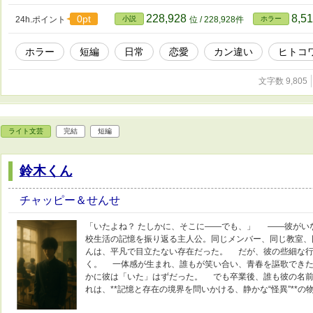
228,928
8,5
0pt
24h.ポイント
小説
位 / 228,928件
ホラー
ホラー
短編
日常
恋愛
カン違い
ヒトコ
文字数 9,805
ライト文芸
完結
短編
鈴木くん
チャッピー＆せんせ
「いたよね？ たしかに、そこに——でも、」 ——彼がい
校生活の記憶を振り返る主人公。同じメンバー、同じ教室、
んは、平凡で目立たない存在だった。 だが、彼の些細な行
く。 一体感が生まれ、誰もが笑い合い、青春を謳歌でき
かに彼は「いた」はずだった。 でも卒業後、誰も彼の名
れは、**記憶と存在の境界を問いかける、静かな“怪異”**の