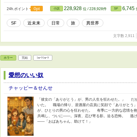
228,928
6,745
0pt
24h.ポイント
小説
位 / 228,928件
SF
SF
近未来
日常
旅
異世界
文字数 2,911
ホラー
完結
ｼｮｰﾄｼｮｰﾄ
愛想のいい奴
チャッピー＆せんせ
「彼女の「ありがとう」が、男の人生を狂わせた。」 だ
いた。 職場の帰り、居酒屋の店員に笑顔で「ありがとう
が、ひとりの男の心を狂わせた。 有季に一方的な恋情を抱
共鳴し、ついに――。深夜、忍び寄る影。迫る恐怖。 逃げ
――「おばあちゃん、助けて！」