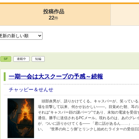
投稿作品
22
件
SF
連載中
短編
一期一会は大スクープの予感～続報
チャッピー＆せんせ
頭部炎男が、語りかけてくる。キャスパーが、笑っている
場を目撃して以来、何かがおかしい――。目覚めた朝、耳
それは“キャスパー顔の謎パーツ”であり、未知の電波を受信
通信。勝手に送信されるPCメール。現れるのは、あのグレイ
が、ついに語りかけてくる―― 「君に話があるん……」 …
い。 “世界の向こう側”とリンクし始めたライターの受信日