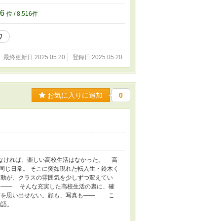
16
位 / 8,516件
ワ
最終更新日 2025.05.20
登録日 2025.05.20
お気に入りに追加
0
なければ、楽しい高校生活はなかった。 高
同じ日常。 そこに突如現れた転入生・鈴木く
動が、クラスの雰囲気を少しずつ変えてい
た—— そんな充実した高校生活の裏に、確
前を思い出せない。顔も、写真も―― こ
物語。