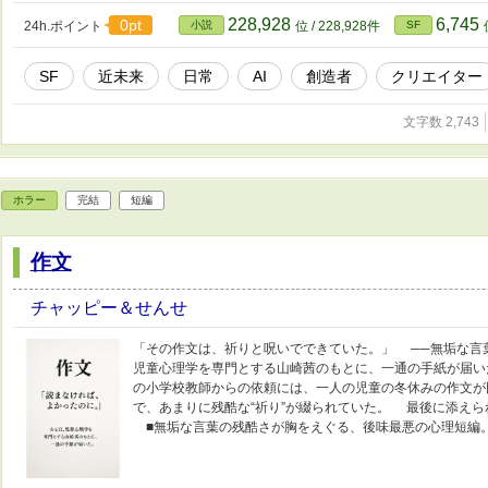
228,928
6,745
0pt
24h.ポイント
小説
位 / 228,928件
SF
SF
近未来
日常
AI
創造者
クリエイター
文字数 2,743
ホラー
完結
短編
作文
チャッピー＆せんせ
「その作文は、祈りと呪いでできていた。」 ──無垢な言
児童心理学を専門とする山崎茜のもとに、一通の手紙が届い
の小学校教師からの依頼には、一人の児童の冬休みの作文が
で、あまりに残酷な“祈り”が綴られていた。 最後に添え
■無垢な言葉の残酷さが胸をえぐる、後味最悪の心理短編