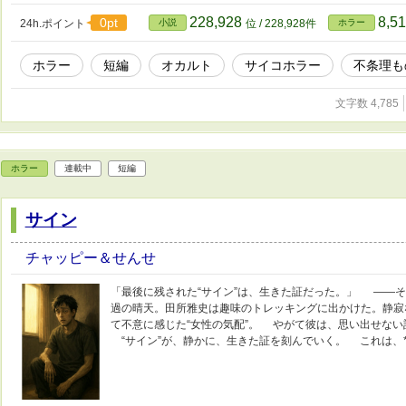
228,928
8,5
0pt
24h.ポイント
小説
位 / 228,928件
ホラー
ホラー
短編
オカルト
サイコホラー
不条理も
文字数 4,785
ホラー
連載中
短編
サイン
チャッピー＆せんせ
「最後に残された“サイン”は、生きた証だった。」 ——
過の晴天。田所雅史は趣味のトレッキングに出かけた。静寂
て不意に感じた“女性の気配”。 やがて彼は、思い出せな
“サイン”が、静かに、生きた証を刻んでいく。 これは、*