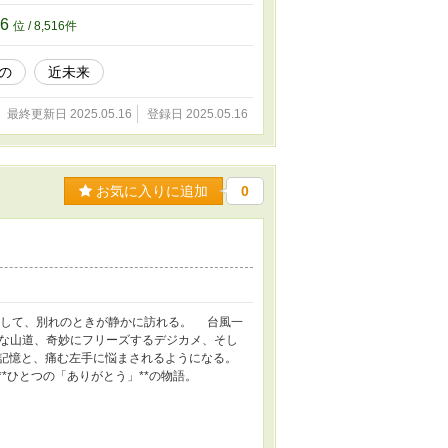
16
位 / 8,516件
の
近未来
最終更新日 2025.05.16
登録日 2025.05.16
お気に入りに追加
0
そして、別れのときが静かに訪れる。 台風一
な山道、奇妙にフリーズするデジカメ、そし
い記憶と、痛む左手に悩まされるようになる。
*ひとつの「ありがとう」**の物語。