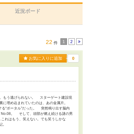
近況ボード
22
1
2
件
お気に入りに追加
0
。もう逃げられない。 スターゲート建設現
の裏に埋め込まれていたのは、あの金属片。
する“ポータル”だった。 突然鳴り出す脳内
No.08。 そして、頭部が燃え続ける謎の男
…これはもう、笑えない。でも笑うしかな
記。