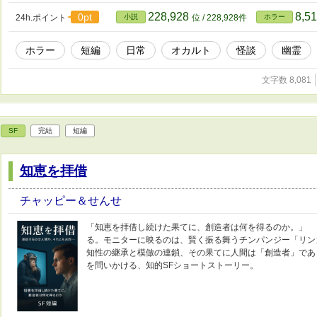
228,928
8,5
0pt
24h.ポイント
小説
位 / 228,928件
ホラー
ホラー
短編
日常
オカルト
怪談
幽霊
文字数 8,081
SF
完結
短編
知恵を拝借
チャッピー＆せんせ
「知恵を拝借し続けた果てに、創造者は何を得るのか。」 
る。モニターに映るのは、賢く振る舞うチンパンジー「リ
知性の継承と模倣の連鎖、その果てに人間は「創造者」で
を問いかける、知的SFショートストーリー。