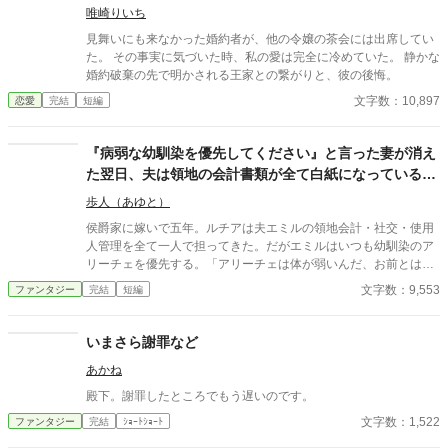
した
唯崎りいち
見舞いにも来なかった婚約者が、他の令嬢の茶会には出席してい
た。 その事実に気づいた時、私の愛は完全に冷めていた。 静かな
婚約破棄の先で明かされる王家との繋がりと、彼の後悔。
文字数：10,897
恋愛
完結
短編
『病弱な幼馴染を優先してください』と言った妻が消え
た翌日、夫は領地の会計書類が全て白紙になっているこ
とに気づいた
歩人（あゆと）
侯爵家に嫁いで五年。ルチアは夫エミルの領地会計・社交・使用
人管理を全て一人で担ってきた。だがエミルはいつも幼馴染のア
リーチェを優先する。「アリーチェは体が弱いんだ、お前とは違
う」——その言葉を百回聞いた日、ルチアは微笑んで離縁届に署
文字数：9,553
ファンタジー
完結
短編
名した。「ええ、私は丈夫ですから。どうぞ幼馴染様をお大事
に」。翌朝、エミルが目にしたのは——税務報告の締切、領民か
らの陳情の山、そして紅茶の淹れ方すら知らない自分。三ヶ月
いまさら謝罪など
後、かつて「地味な妻」と呼ばれたルチアは、辺境伯の財務顧問
あかね
として辣腕を振るっていた。
殿下。謝罪したところでもう遅いのです。
文字数：1,522
ファンタジー
完結
ｼｮｰﾄｼｮｰﾄ