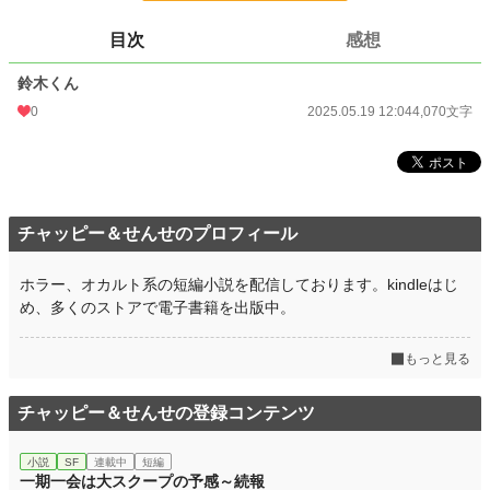
でも卒業後、誰も彼の名前を思い出せない。顔も、写真も――
これは、**記憶と存在の境界を問いかける、静かな“怪異”**の物語。
目次
感想
小説
228,937 位 / 228,937 件
鈴木くん
ライト文芸
9,586 位 / 9,586 件
0
2025.05.19 12:04
4,070文字
お気に入り
0
24h.ポイント
0 pt
文字数
4,070
チャッピー＆せんせのプロフィール
更新日時
2025.05.19 12:04
ホラー、オカルト系の短編小説を配信しております。kindleはじ
初回公開日時
2025.05.19 12:04
め、多くのストアで電子書籍を出版中。
初回完結日時
2025.05.19 12:04
もっと見る
週間ポイント
0 pt (228,937 位)
チャッピー＆せんせの登録コンテンツ
月間ポイント
0 pt (228,937 位)
年間ポイント
0 pt (228,937 位)
小説
SF
連載中
短編
一期一会は大スクープの予感～続報