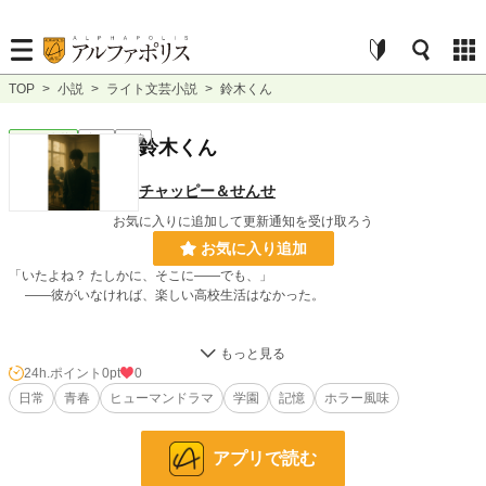
TOP
>
小説
>
ライト文芸小説
>
鈴木くん
ライト文芸
完結
短編
鈴木くん
チャッピー＆せんせ
お気に入りに追加して更新通知を受け取ろう
お気に入り追加
「いたよね？ たしかに、そこに——でも、」
——彼がいなければ、楽しい高校生活はなかった。
高校生活の記憶を振り返る主人公。同じメンバー、同じ教室、同じ日常。
そこに突如現れた転入生・鈴木くんは、平凡で目立たない存在だった。
24h.ポイント
0pt
0
だが、彼の些細な行動が、クラスの雰囲気を少しずつ変えていく。
日常
青春
ヒューマンドラマ
学園
記憶
ホラー風味
一体感が生まれ、誰もが笑い合い、青春を謳歌できた——
そんな充実した高校生活の裏に、確かに彼は「いた」はずだった。
アプリで読む