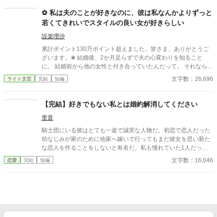
✿ 私は夫のことが好きなのに、彼は私なんかよりずっと
若くてきれいでスタイルの良い女が好きらしい
設楽理沙
累計ポイント130万ポイント超えました。皆さま、ありがとうご
ざいます。❀ 結婚後、2か月足らずで夫の心変わりを知ること
に。 結婚前から他の女性と付き合っていたんだって。 それならそ
うと、ちゃんと話してくれていれば、結婚なんて しなかった。 呆
文字数：26,696
ライト文芸
完結
短編
れた私はすぐに家を出て自立の道を探すことにした。 それなの
に、私と別れたくないなんて信じられない 世迷言を言ってくる
夫。 だめだめ、信用できないからね～。 さようなら。 ＊＊＊＊
【完結】好きでもない私とは婚約解消してください
＊＊*.✿..✿.*＊＊＊＊＊＊ ◇｜日比野滉星《ひびのこうせい》32
里音
才 会社員 ◇ 日比野ひまり 32才 ◇ 石田唯 29才
滉星の同僚 ◇新堂冬也 25才 ひまり
騎士団にいる彼はとても一途で誠実な人物だ。初恋で恋人だった
の転職先の先輩(鉄道会社) 2025.4.11 完結 25649字
幼なじみが家のために他家へ嫁いで行ってもまだ彼女を思い新た
な恋人を作ることをしないと有名だ。私も憧れていた1人だっ
た。 そんな彼との婚約が成立した。それは彼の行動で私が傷を負
文字数：16,046
恋愛
完結
短編
ったからだ。傷は残らないのに責任感からの婚約ではあるが、彼
はプロポーズをしてくれた。その瞬間憧れが好きになっていた。
婚約して6ヶ月、接点のほとんどない2人だが少しずつ距離も縮ま
り幸せな日々を送っていた。と思っていたのに、彼の元恋人が離
婚をして帰ってくる話を聞いて彼が私との婚約を「最悪だ」と後
悔しているのを聞いてしまった。