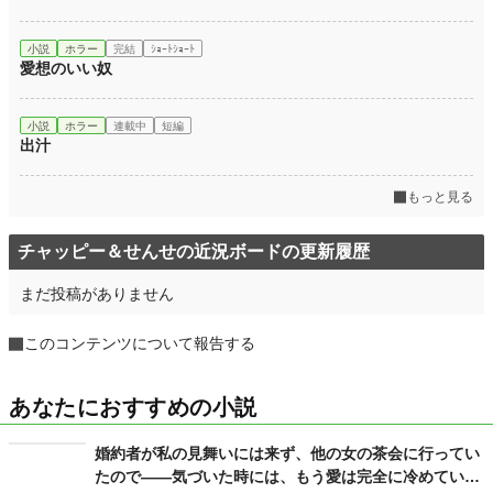
累計ポイント
596 pt (214,431 位)
小説
ホラー
完結
ｼｮｰﾄｼｮｰﾄ
愛想のいい奴
小説
ホラー
連載中
短編
出汁
もっと見る
チャッピー＆せんせの近況ボードの更新履歴
まだ投稿がありません
このコンテンツについて報告する
あなたにおすすめの小説
婚約者が私の見舞いには来ず、他の女の茶会に行ってい
たので――気づいた時には、もう愛は完全に冷めていま