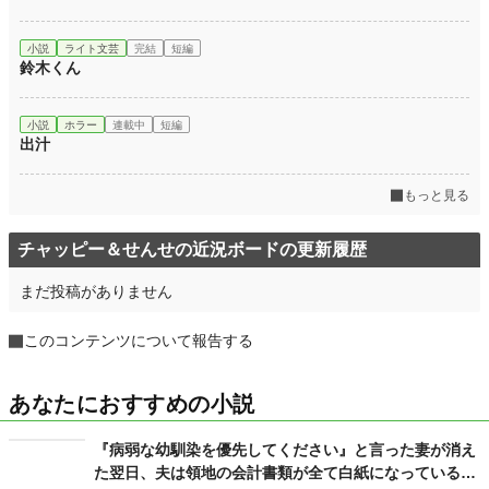
累計ポイント
305 pt (226,148 位)
小説
ライト文芸
完結
短編
鈴木くん
小説
ホラー
連載中
短編
出汁
もっと見る
チャッピー＆せんせの近況ボードの更新履歴
まだ投稿がありません
このコンテンツについて報告する
あなたにおすすめの小説
『病弱な幼馴染を優先してください』と言った妻が消え
た翌日、夫は領地の会計書類が全て白紙になっているこ