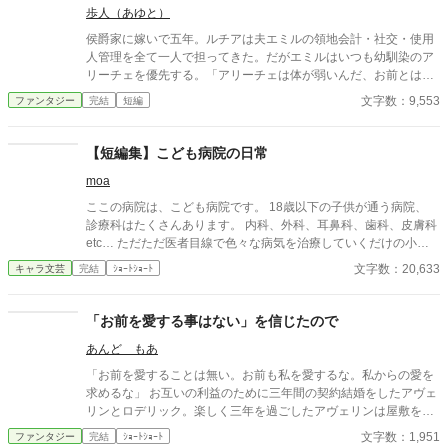
とに気づいた
歩人（あゆと）
侯爵家に嫁いで五年。ルチアは夫エミルの領地会計・社交・使用
人管理を全て一人で担ってきた。だがエミルはいつも幼馴染のア
リーチェを優先する。「アリーチェは体が弱いんだ、お前とは違
う」——その言葉を百回聞いた日、ルチアは微笑んで離縁届に署
文字数：9,553
ファンタジー
完結
短編
名した。「ええ、私は丈夫ですから。どうぞ幼馴染様をお大事
に」。翌朝、エミルが目にしたのは——税務報告の締切、領民か
らの陳情の山、そして紅茶の淹れ方すら知らない自分。三ヶ月
【短編集】こども病院の日常
後、かつて「地味な妻」と呼ばれたルチアは、辺境伯の財務顧問
moa
として辣腕を振るっていた。
ここの病院は、こども病院です。 18歳以下の子供が通う病院、
診療科はたくさんあります。 内科、外科、耳鼻科、歯科、皮膚科
etc… ただただ医者目線で色々な病気を治療していくだけの小説
です。 恋愛要素などは一切ありません。 密着病院24時！的な感
文字数：20,633
キャラ文芸
完結
ｼｮｰﾄｼｮｰﾄ
じです。 人物像などは表記していない為、読者様のご想像にお任
せします。 ※泣く表現、痛い表現など嫌いな方は読むのをお控え
ください。 歯科以外の医療知識はそこまで詳しくないのですみま
「お前を愛する事はない」を信じたので
せんがご了承ください。
あんど もあ
「お前を愛することは無い。お前も私を愛するな。私からの愛を
求めるな」 お互いの利益のために三年間の契約結婚をしたアヴェ
リンとロデリック。楽しく三年を過ごしたアヴェリンは屋敷を出
ていこうとするのだが……。
文字数：1,951
ファンタジー
完結
ｼｮｰﾄｼｮｰﾄ