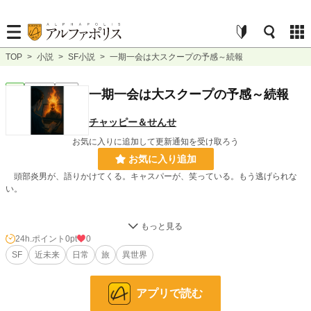
TOP
>
小説
>
SF小説
>
一期一会は大スクープの予感～続報
SF
連載中
短編
一期一会は大スクープの予感～続報
チャッピー＆せんせ
お気に入りに追加して更新通知を受け取ろう
お気に入り追加
頭部炎男が、語りかけてくる。キャスパーが、笑っている。もう逃げられな
い。
スターゲート建設現場を目撃して以来、何かがおかしい――。目覚めた朝、耳
の裏に埋め込まれていたのは、あの金属片。
24h.ポイント
0pt
0
それは“キャスパー顔の謎パーツ”であり、未知の電波を受信する“ポータル”だ
SF
近未来
日常
旅
異世界
った。
突然鳴り出す脳内通信。勝手に送信されるPCメール。現れるのは、あのグレ
アプリで読む
イNo.08。