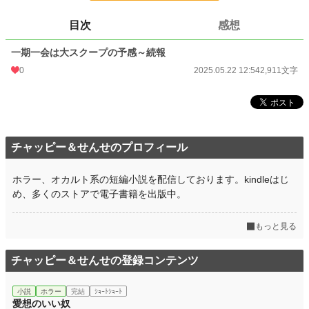
そして、頭部が燃え続ける謎の男が、ついに語りかけてくる――
目次
感想
「君に話があるん……」
……これはもう、笑えない。でも笑うしかない。
一期一会は大スクープの予感～続報
“世界の向こう側”とリンクし始めたライターの受信日記。
0
2025.05.22 12:54
2,911文字
小説
228,564 位 / 228,564 件
SF
6,733 位 / 6,733 件
お気に入り
0
チャッピー＆せんせのプロフィール
24h.ポイント
0 pt
文字数
ホラー、オカルト系の短編小説を配信しております。kindleはじ
2,911
め、多くのストアで電子書籍を出版中。
更新日時
2025.05.22 12:54
もっと見る
初回公開日時
2025.05.22 12:54
週間ポイント
0 pt (228,564 位)
チャッピー＆せんせの登録コンテンツ
月間ポイント
0 pt (228,564 位)
小説
ホラー
完結
ｼｮｰﾄｼｮｰﾄ
年間ポイント
21 pt (176,521 位)
愛想のいい奴