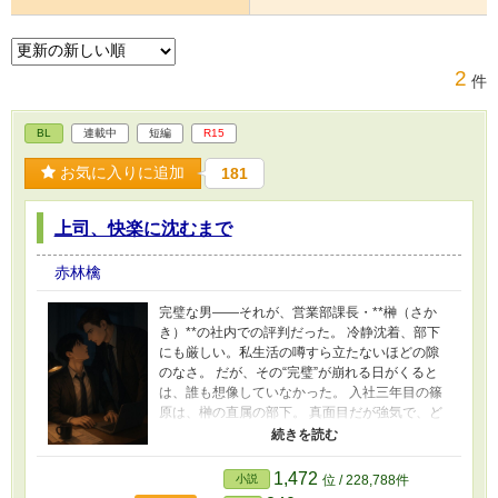
2
件
BL
連載中
短編
R15
お気に入りに追加
181
上司、快楽に沈むまで
赤林檎
完璧な男――それが、営業部課長・**榊（さか
き）**の社内での評判だった。 冷静沈着、部下
にも厳しい。私生活の噂すら立たないほどの隙
のなさ。 だが、その“完璧”が崩れる日がくると
は、誰も想像していなかった。 入社三年目の篠
原は、榊の直属の部下。 真面目だが強気で、ど
こか挑発的な笑みを浮かべる青年。 ある夜、取
引先とのトラブル対応で二人だけが残ったオフ
ィスで、 篠原は上司に向かって、いつもの穏や
1,472
小説
位 / 228,788件
かな口調を崩した。「……そんな顔、部下には