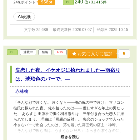
240
958pt
24h.ポイント
位 / 31,415件
BL
見せないんですね」 疲労で僅かに緩んだ榊の表
情。 その弱さを見逃さず、篠原はデスク越しに
距離を詰める。 「強がらなくていいですよ。俺
AI表紙
の前では、もう」 指先が榊のネクタイを掴む。
引き寄せられた瞬間、榊の理性は音を立てて崩
文字数 25,689
最終更新日 2026.07.07
登録日 2025.10.15
れた。 拒むことも、許すこともできないまま、
彼は“部下”の手によって、ひとつずつ乱されてい
く。 言葉で支配され、触れられるたびに、自分
の知らなかった感情と快楽を知る。それは、上
BL
連載中
短編
R15
お気に入りに追加
5
司としての誇りを壊すほどに甘く、逃れられな
いほどに深い。 だが、篠原の視線の奥に宿るの
は、ただの欲望ではなかった。 そこには、ずっ
失恋した夜、イケオジに拾われました―雨宿り
と榊だけを見つめ続けてきた、静かな執着があ
る。 「俺、前から思ってたんです。 あなたが
は、琥珀色のバーで。―
誰かに“支配される”ところ、きっと綺麗だろうな
って」 支配する側だったはずの男が、 支配され
赤林檎
ることで初めて“生きている”と感じてしまう
――。 上司と部下、立場も理性も、すべてが絡
「そんな顔で泣くな。 泣くなら――俺の腕の中で泣け」 マザコン
み合うオフィスの夜。 秘密の扉を開けた榊は、
彼氏に振られた夜、 俺を拾ったのは―― 優しすぎる年上の男だっ
もう戻れない。 快楽に溺れるその瞬間まで、彼
た。 あらすじ 出版社で働く桐谷陽斗は、三年付き合った恋人に振
を待つのは破滅か、それとも救いか。 ――これ
られてしまう。 理由は「母親の反対」。 失恋のショックで入った
は、ひとりの上司が“愛”という名の支配に沈んで
小さなバーで出会ったのは、 落ち着いた雰囲気の店主・神崎。
いく物語。
「そんな顔で飲む酒は、うまくないだろ」 ぶっきらぼうなのに、
どこか優しいその男は、 弱っている陽斗を放っておけないと言