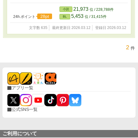
う。 甘やかしてくる年上の男。 守るように触れる大きな手。 気づ
けば、陽斗は少しずつ神崎に惹かれていく。 だがある日、元恋人
21,973
小説
位 / 228,788件
とその母親がバーに現れて‥。 失恋から始まる、 年の差19歳の甘
5,453
28pt
24h.ポイント
位 / 31,415件
BL
やかし溺愛ラブストーリー。 登場人物 桐谷 陽斗（きりたに はる
と） 26歳 / 出版社営業 優しくて人に尽くすタイプ。 恋人だった拓
文字数 635
最終更新日 2026.03.12
登録日 2026.03.12
真のマザコンぶりに悩みながらも三年間付き合っていたが、母親の
反対を理由に振られる。 本当は甘えたいのに、甘えるのが苦手。
神崎に出会い、少しずつ素直になっていく。 神崎 恒一（かんざき
こういち） 45歳 / バー「Nocturne」店主 落ち着いた雰囲気のイケ
2
件
オジ。 高身長で低い声、余裕のある大人の男。 弱っている人を放
っておけない性格で、陽斗を気にかけるようになる。 普段は穏や
かだが、陽斗に関することになると独占欲が出る。 結城 拓真（ゆ
うき たくま） 28歳 / 陽斗の元恋人 爽やかな外見の会社員。 だが極
度のマザコンで、何事も母親の意見を優先する。 別れた後、陽斗
を取り戻そうとしてバーに現れる。 結城 美咲 拓真の母親 息子に強
い影響力を持つ過干渉タイプ。 陽斗との交際をよく思っていな
アプリ一覧
い。
公式SNS一覧
ご利用について