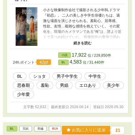
小さな映像制作会社で撮影される少年BLドラマ
『初恋』。 二人の美しき中学生俳優たちは、過
激な場面を演じさせられる。羞恥心、屈辱感、
性欲、友情…複雑な感情を抱えていく。 その変
化を、現場のカメラマンである“俺”は、誰より近
くで見つめ続けていた。 映像制作の裏側で揺れ
る少年たちと、大人の罪悪感を描く思春期小
説。 …今回は拙著『初恋:少年男娼がノンケの先
輩を好きになる』を作中作として扱い、そのド
17,922
小説
位 / 228,850件
ラマ化を撮影するという小説です。内容につい
4,583
42pt
24h.ポイント
位 / 31,440件
BL
てはそちらを読んでいなくてもわかるように書
いているので、是非関係なく読んでいただけれ
ばと思います。 ※少年愛的な内容や、少年の過
BL
ショタ
男子中学生
中学生
激な描写もあるのでご注意ください。 かつては
思春期
羞恥
男娼
エロあり
美少年
実際に多く存在していた、少年たちを生々しく
撮影した古き映画やドラマたちにインスピレー
少年愛
ションを貰いました。
文字数 52,832
最終更新日 2026.06.14
登録日 2026.05.30
BL
完結
長編
R18
お気に入りに追加
21