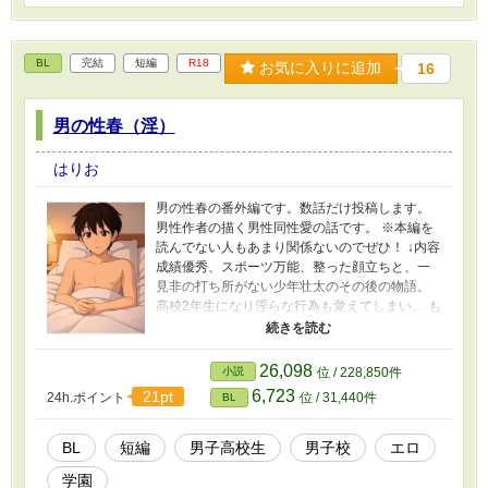
な性描写も出てきますがご容赦いただければと
思います。 ※いきなり性描写ですが、作品全体
としてはあくまで心情や恋愛感情をメインにし
BL
完結
短編
R18
ているつもりです ＊＊＊ 完結しました！こちら
お気に入りに追加
16
を作中作として扱ってる、もう一つの物語もよ
ろしくお願いします。
男の性春（淫）
はりお
男の性春の番外編です。数話だけ投稿します。
男性作者の描く男性同性愛の話です。 ※本編を
読んでない人もあまり関係ないのでぜひ！ ↓内容
成績優秀、スポーツ万能、整った顔立ちと、一
見非の打ち所がない少年壮太のその後の物語。
高校2年生になり淫らな行為も覚えてしまい… も
ともと、本編"男の性春"の続編として書いていた
原稿の中から数話だけピックアップして公開し
ます。性描写中心で、今までとは毛色が変わっ
26,098
小説
位 / 228,850件
てますのでご容赦ください。
6,723
21pt
24h.ポイント
位 / 31,440件
BL
BL
短編
男子高校生
男子校
エロ
学園