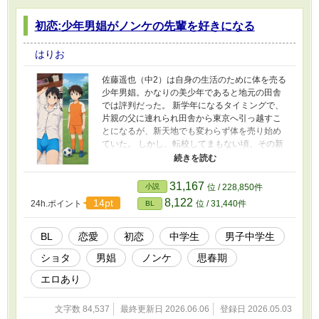
初恋:少年男娼がノンケの先輩を好きになる
はりお
佐藤遥也（中2）は自身の生活のために体を売る
少年男娼。かなりの美少年であると地元の田舎
では評判だった。 新学年になるタイミングで、
片親の父に連れられ田舎から東京へ引っ越すこ
とになるが、新天地でも変わらず体を売り始め
ていた。 しかし、転校してまもない頃、その新
たな中学校の先輩・佐々木健斗（中3）に一目惚
れする。 今まで男とは体を交えるだけで、心を
通わせたことがなかった遥也にとっては初めて
31,167
小説
位 / 228,850件
の恋愛であった。 憧れの彼には異性の恋人がい
8,122
14pt
24h.ポイント
位 / 31,440件
BL
ることが早々に発覚するも、遥也は諦められ
ず、彼に近づいていこうと決意するが… 思わぬ
出来事も起きて… 男性作者による同性愛の物語
BL
恋愛
初恋
中学生
男子中学生
です。 15‐20年ほど前の複雑な家庭環境下の少
ショタ
男娼
ノンケ
思春期
年男娼というテーマで、思春期の恋愛を描いて
いきます。 物語の視点は、主人公の遥也と、相
エロあり
手の健斗で交互に変わっていき、遥也のまっす
ぐで切なさもある恋心と、その遥也に対する健
文字数 84,537
最終更新日 2026.06.06
登録日 2026.05.03
斗の複雑な感情を表現していきます。 少し過激