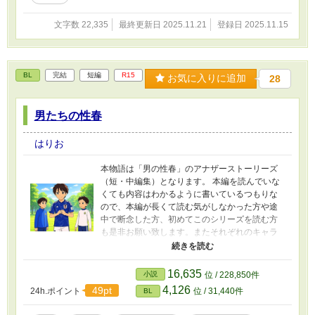
文字数 22,335
最終更新日 2025.11.21
登録日 2025.11.15
BL
完結
短編
R15
お気に入りに追加
28
男たちの性春
はりお
本物語は「男の性春」のアナザーストーリーズ
（短・中編集）となります。 本編を読んでいな
くても内容はわかるように書いているつもりな
ので、本編が長くて読む気がしなかった方や途
中で断念した方、初めてこのシリーズを読む方
も是非お願い致します。またそれぞれのキャラ
の話は独立していますので、あらすじなどを見
て好きなものから読んでいただければと思いま
す。 ↓内容紹介 成績優秀、スポーツ万能、整っ
16,635
小説
位 / 228,850件
た顔立ちでありながら、同性に性的な感情を抱
4,126
49pt
24h.ポイント
位 / 31,440件
BL
いてしまうことに苦悩する少年壮太の周りの何
人かのキャラクターに視点に変え、それぞれの