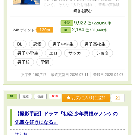
ていく。 そんな主人公を題材に、筆者の実体験
や周りで起きた出来事をところどころ織り交ぜ
ながら、同性愛者の少年の恋心や性的欲求、そ
してそうした感情を抱いてしまう自分への嫌悪
9,922
小説
位 / 228,850件
感、葛藤などを描いていきます。 非常に拙い文
2,184
120pt
24h.ポイント
位 / 31,440件
BL
章ですが、もしよければ読んでいただけると幸
いです。また、一部、主に男性器に関わる生々
しい描写も出てきますがご容赦ください。 ※男
BL
恋愛
男子中学生
男子高校生
性器や性的な描写が多めの話にはタイトルに★
男子小学生
エロ
サッカー
ショタ
をつけています。また、少し過激な描写がある
ものには★★、★★★をつけています。逆にそ
男子校
学園
ういうのが好きな方はそこだけでも読んでくだ
さい笑 この話では男性の同性愛者の少年時代に
文字数 190,717
最終更新日 2026.07.11
登録日 2025.04.07
フォーカスし、結構リアルな感情やエピソード
を自身の少年期を思い出しながら描いているつ
もりです。 同性愛者の方で「共感した」とか、
「自分はこうだった」とか、そういうのがあれ
BL
完結
長編
R18
ばコメントもらえると嬉しいです。 また、女性
お気に入りに追加
21
や異性愛者の男性の方もぜひ読んでいただける
と嬉しいです。 ※完結済ですが不定期で、小エ
【撮影手記】ドラマ『初恋:少年男娼がノンケの
ピソードを追加していきます
先輩を好きになる』
はりお