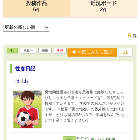
投稿作品
近況ボード
6
2
件
件
6
件
BL
連載中
短編
R15
お気に入りに追加
11
性春日記
はりお
男性同性愛者の筆者が思春期に経験したちょっ
ぴりエッチな日常のエピソードを1、2話完結で
投稿していきます。 学校でのおふざけがメイン
です。 ※拙著『男の性春』の番外編ではありま
すが、どれも1話完結なので、本編を読んでいな
い方も是非ご覧ください！
9,271
小説
位 / 228,850件