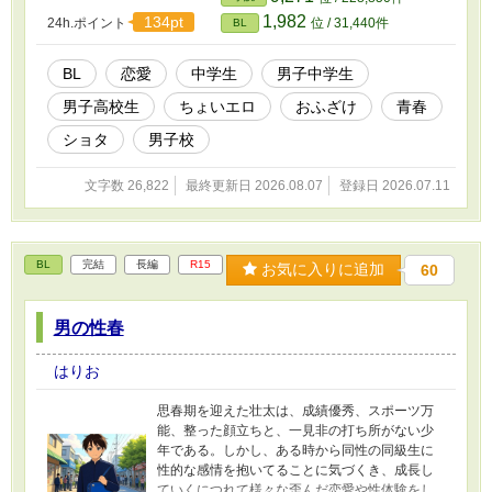
1,982
134pt
24h.ポイント
位 / 31,440件
BL
BL
恋愛
中学生
男子中学生
男子高校生
ちょいエロ
おふざけ
青春
ショタ
男子校
文字数 26,822
最終更新日 2026.08.07
登録日 2026.07.11
BL
完結
長編
R15
お気に入りに追加
60
男の性春
はりお
思春期を迎えた壮太は、成績優秀、スポーツ万
能、整った顔立ちと、一見非の打ち所がない少
年である。しかし、ある時から同性の同級生に
性的な感情を抱いてることに気づくき、成長し
ていくにつれて様々な歪んだ恋愛や性体験をし