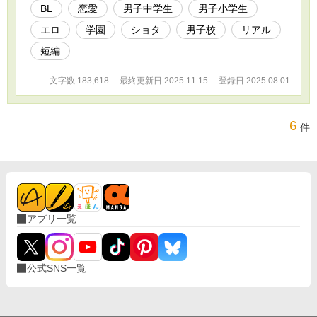
思春期特有の性に関する感情を描いていきま
BL
恋愛
男子中学生
男子小学生
す。本編同様、性的なおふざけ、絡みなどの描
エロ
学園
ショタ
男子校
リアル
写が多く、卑猥な表現もありますのでご容赦く
ださい。 また感想や自身の少年期の経験談、リ
短編
クエストなどをコメントしていただけると嬉し
いです。性別やセクシャリティなど問わずお願
文字数 183,618
最終更新日 2025.11.15
登録日 2025.08.01
いします！ ※続編も現在書いていますが、書き
やすいこの短編集を先に出すことにしました。
本編読んでくださった方は被る内容もあります
が、こちらも読んでくださると嬉しいです。
6
件
アプリ一覧
公式SNS一覧