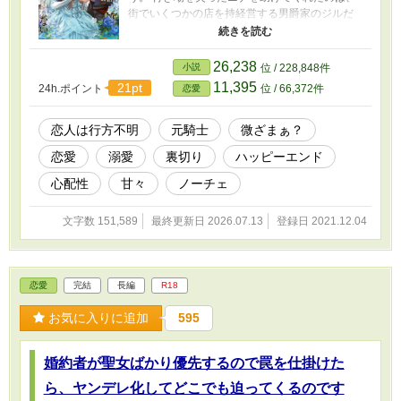
街でいくつかの店を持経営する男爵家のジルだ
った。 そしていつしか二人は恋人同士になり結
婚の約束までしていたのだが、ジルが大口の仕
事があるから一ヶ月程街を出ることになった。
26,238
小説
位 / 228,848件
しかしそれから一年経った今でも戻って来な
11,395
21pt
24h.ポイント
位 / 66,372件
恋愛
い。 不安を感じるニナだったが、ジルの無事を
祈る為に毎日教会へと通っていた。 そこで出会
ったのは少し訳アリで元騎士のレオンだった。
恋人は行方不明
元騎士
微ざまぁ？
全４５話で完結になります。後日談か続きをそ
恋愛
溺愛
裏切り
ハッピーエンド
のうち書きたいと思っています。 2022/05/01 加
筆修正しました。 一部文章がおかしい部分の修
心配性
甘々
ノーチェ
正、足りない所は少し付け足してみました。 本
文が１０万字を超えたので短編→長編に変更し
文字数 151,589
最終更新日 2026.07.13
登録日 2021.12.04
ました。 ＊＊補足説明＊＊ Ｒ18作品になりま
す。ご注意ください。 前戯～本番に※（軽いス
キンシップ、キス等には付けていません） 微々
たる程度のざまぁ？らしきものは最後に少しあ
恋愛
完結
長編
R18
ります。 ※ムーンライトノベルズさんでも掲載
中です。
お気に入りに追加
595
婚約者が聖女ばかり優先するので罠を仕掛けた
ら、ヤンデレ化してどこでも迫ってくるのです