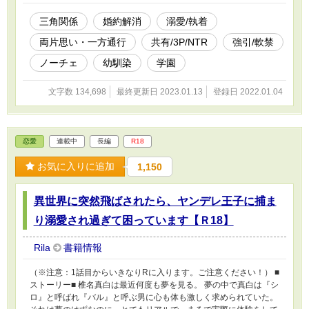
に言えば二人から愛される話になります。 ＊＊補足説明＊＊ R18
作品になりますのでご注意ください。 基本的に前戯～本番に
三角関係
婚約解消
溺愛/執着
※（キスや軽いスキンシップには付けていません） １０万字を超
両片思い・一方通行
共有/3P/NTR
強引/軟禁
えたため短編→長編に変更しました。
ノーチェ
幼馴染
学園
文字数 134,698
最終更新日 2023.01.13
登録日 2022.01.04
恋愛
連載中
長編
R18
お気に入りに追加
1,150
異世界に突然飛ばされたら、ヤンデレ王子に捕ま
り溺愛され過ぎて困っています【Ｒ18】
Rila
書籍情報
（※注意：1話目からいきなりRに入ります。ご注意ください！） ■
ストーリー■ 椎名真白は最近何度も夢を見る。 夢の中で真白は『シ
ロ』と呼ばれ『バル』と呼ぶ男に心も体も激しく求められていた。