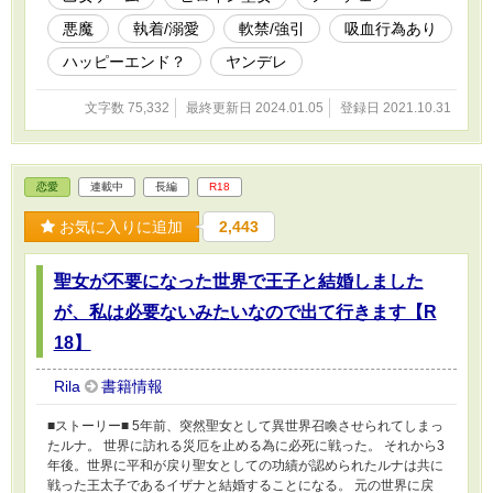
と、少しだけ加筆しました（2024.01.19) ムーンライトノベルズさ
悪魔
執着/溺愛
軟禁/強引
吸血行為あり
んにも掲載中です。 ＊＊＊補足説明＊＊＊ R18作品です。ご注意
ください。 基本的に前戯～本番に※（キスや軽いスキンシップに
ハッピーエンド？
ヤンデレ
は付けていません） 少しダーク要素があります（吸血行為など）
苦手な方はご注意ください。 悪魔に囚われてしまった聖女の話に
文字数 75,332
最終更新日 2024.01.05
登録日 2021.10.31
なります。
恋愛
連載中
長編
R18
お気に入りに追加
2,443
聖女が不要になった世界で王子と結婚しました
が、私は必要ないみたいなので出て行きます【R
18】
Rila
書籍情報
■ストーリー■ 5年前、突然聖女として異世界召喚させられてしまっ
たルナ。 世界に訪れる災厄を止める為に必死に戦った。 それから3
年後。世界に平和が戻り聖女としての功績が認められたルナは共に
戦った王太子であるイザナと結婚することになる。 元の世界に戻