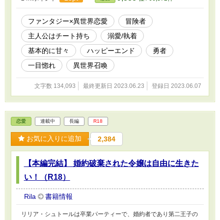
が……。 ＊＊補足説明＊＊ こちらはTL（R18）作品になります。
前戯～本番に※（キスやスキンシップにはつけていません） 物語
の設定上、チート能力を扱っているので、ご都合主義的な部分があ
ファンタジー×異世界恋愛
冒険者
ります。 ムーンライトノベルズさんにも投稿しています。
主人公はチート持ち
溺愛/執着
基本的に甘々
ハッピーエンド
勇者
一目惚れ
異世界召喚
文字数 134,093
最終更新日 2023.06.23
登録日 2023.06.07
恋愛
連載中
長編
R18
お気に入りに追加
2,384
【本編完結】 婚約破棄された令嬢は自由に生きた
い！（R18）
Rila
書籍情報
リリア・シュトールは卒業パーティーで、婚約者であり第二王子の