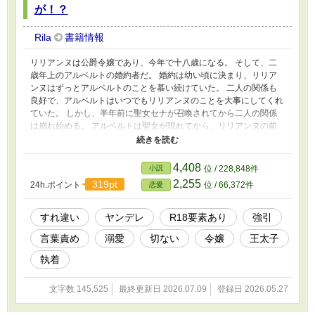
が！？
Rila
書籍情報
リリアンヌは公爵令嬢であり、今年で十八歳になる。 そして、二
歳年上のアルベルトの婚約者だ。 婚約は幼い頃に決まり、リリア
ンヌはずっとアルベルトのことを慕い続けていた。 二人の関係も
良好で、アルベルトはいつでもリリアンヌのことを大事にしてくれ
ていた。 しかし、半年前に聖女セナが召喚されてから二人の関係
は崩れ始める。 アルベルトは聖女が現れてから、リリアンヌの前
に現れなくなった。 聖女セナに付くようにと王命を受けたのが理
由だが、本当にそれだけなのだろうか。 国王陛下からは「もし、
聖女がこの国に残ることを希望し、アルベルトとの婚姻を望むので
4,408
小説
位 / 228,848件
あれば、その時は諦めてほしい」と言われてしまう。 リリアンヌ
2,255
319pt
24h.ポイント
位 / 66,372件
恋愛
は諦めの気持ちから投げやりになり、つい「お似合いね。お二人が
婚約すればいいのに……」と口にしてしまった。 しかもそれを、
アルベルト本人に聞かれてしまい…… ※ムーンライトノベルズさ
すれ違い
ヤンデレ
R18要素あり
強引
んの方でも投稿してます。
言葉責め
溺愛
切ない
令嬢
王太子
執着
文字数 145,525
最終更新日 2026.07.09
登録日 2026.05.27