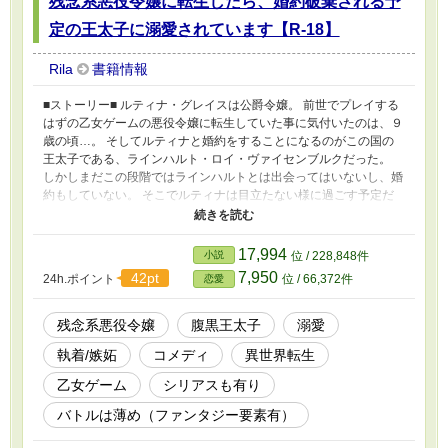
残念系悪役令嬢に転生したら、婚約破棄される予
定の王太子に溺愛されています【R-18】
Rila
書籍情報
■ストーリー■ ルティナ・グレイスは公爵令嬢。 前世でプレイする
はずの乙女ゲームの悪役令嬢に転生していた事に気付いたのは、９
歳の頃…。 そしてルティナと婚約をすることになるのがこの国の
王太子である、ラインハルト・ロイ・ヴァイセンブルクだった。
しかしまだこの段階ではラインハルトとは出会ってはいないし、婚
約もしていない。 そこでルティナは目立たない様に過ごす予定だ
ったのだが、ある少女との出会いによりラインハルトに気に入られ
て強引に婚約者にさせられてしまう。 なんとか穏便に婚約を白紙
に戻そうと考えるルティナだったが…。 ＊＊補足説明＊＊ Ｒ１８
17,994
小説
位 / 228,848件
作品になります。ご注意ください。 基本的に前戯～本番に※（キ
7,950
42pt
24h.ポイント
位 / 66,372件
恋愛
スや軽いスキンシップなどには付けていません） R部分は後半から
になりますので割と後になりますが、スキンシップは前半から多
め。 この作品は旧タイトル『残念系悪役令嬢に転生！？』を改稿
残念系悪役令嬢
腹黒王太子
溺愛
しＲ１８仕様にしたものになります。 1年程放置していた未完結作
執着/嫉妬
コメディ
異世界転生
品ですが、初めて書いた異世界作品の為少し思入れがあります。
なのでこの機会に完結を目指して書くことに決めました。 一部他
乙女ゲーム
シリアスも有り
の作品とキャラクター名が被る為変更してあります。
バトルは薄め（ファンタジー要素有）