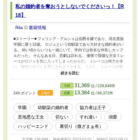
私の婚約者を奪おうとしないでくださいっ！【R
18】
Rila
書籍情報
■ストーリー■ フェリシア・アルシェは伯爵令嬢であり、現在貴族
学園に通う18歳。 ロジェという幼馴染であり大好きな婚約者がい
る。 幼い頃からいつも一緒にいて、学内では有名な仲良しカップ
ルだった。 そんなある日、悲劇は訪れる。 傲慢で我儘な王女ミレ
ーユがロジェを気に入ってしまったからだ。 ミレーユは権力を使
い、強引にロジェを手に入れようとする。 しかし、ミレーユの双
子の弟であるエルネストは、姉の日頃からの目に余る行動にうんざ
りしていた。 そこでフェリシアに協力してくれることになっ
て……。 ＊＊補足説明＊＊ R18作品ですのでご注意ください。 前
31,369
小説
位 / 228,848件
戯～本番に※を付けています（キスや軽いスキンシップには入れて
13,384
14pt
24h.ポイント
位 / 66,372件
恋愛
いません） 気分転換に書き始めた短編になります。 他の作品の合
間に書いて行こうと思っています。 2022.09.14 新しいプロットが
取り合えず完成したので、引き続き更新していこうと思います。
学園
幼馴染の婚約者
協力者は王子
基本的な設定はそのままに、結末とそれに向けての道筋を変えまし
意地悪な王女
切ない
すれ違い
溺愛
た。 タグも一部変更しました。 多少は楽しめる要素が入っていれ
ばいいのですが（汗） ざまあも少しだけ入る予定です。
ハッピーエンド
裏切り（微ざまぁ有）
文字数 136,889
最終更新日 2023.02.01
登録日 2022.09.11