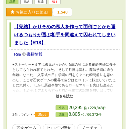
恋愛
完結
短編
R18
お気に入りに追加
1,540
【完結】かりそめの恋人を作って面倒ごとから避
けるつもりが選ぶ相手を間違えて囚われてしまい
ました【R18】
Rila
書籍情報
■ストーリー■ ミアは孤児だったが、5歳の頃にある伯爵夫婦に養子
としてもらわれ育てられた。 そして月日は流れ、魔法学園に通う
年齢になった。 入学式の日に学園の門をくぐった瞬間前世を思い
出し、ここが乙女ゲームの世界で自分はヒロインに転生していたこ
とに気付く。 しかし悪役令嬢であるローゼマリーも実は転生者だ
った。 しかもミアよりもずっと前から前世の記憶を思い出してい
る様で、攻略対象者達は既に全員攻略済み？ おかげでミアは攻略
対象者達から敵視され嫌がらせを受けることになってしまう。 面
倒ごとを避ける為に偶然知り合った地味な容姿のルーカスを説得し
20,295
小説
位 / 228,848件
て、かりそめの恋人になって欲しいと頼むが…実は彼には秘密があ
8,805
35pt
24h.ポイント
位 / 66,372件
恋愛
った。 2024.01.05 全３０話にて完結しました。 最後まで読んで頂
き、ありがとうございます！間が大分空いてしまい申し訳ないで
す。 １話～２９話まで修正、加筆してあります。 変な箇所の修正
乙女ゲーム
ヒロイン聖女
ノーチェ