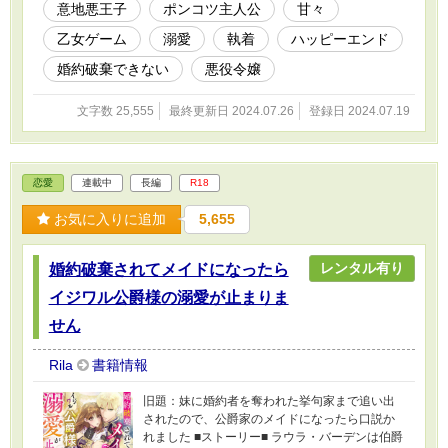
意地悪王子
ポンコツ主人公
甘々
乙女ゲーム
溺愛
執着
ハッピーエンド
婚約破棄できない
悪役令嬢
文字数 25,555
最終更新日 2024.07.26
登録日 2024.07.19
恋愛
連載中
長編
R18
お気に入りに追加
5,655
レンタル有り
婚約破棄されてメイドになったら
イジワル公爵様の溺愛が止まりま
せん
Rila
書籍情報
旧題：妹に婚約者を奪われた挙句家まで追い出
されたので、公爵家のメイドになったら口説か
れました ■ストーリー■ ラウラ・バーデンは伯爵