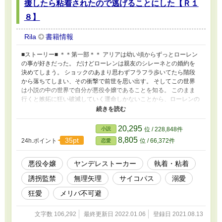
援したら粘着されたので逃げることにした【Ｒ１
８】
Rila
書籍情報
■ストーリー■ ＊＊第一部＊＊ アリアは幼い頃からずっとローレン
の事が好きだった。 だけどローレンは親友のシレーネとの婚約を
決めてしまう。 ショックのあまり思わずフラフラ歩いてたら階段
から落ちてしまい、その衝撃で前世を思い出す。 そしてこの世界
は小説の中の世界で自分が悪役令嬢であることを知る。 このまま
行くと嫉妬に狂い破滅していく運命しかないことから、ローレンの
事はきっぱり諦め応援することを決意する。 自分が諦めれば上手
くいくと思っていたはずなのに、避けようとするアリアにローレン
は異常な程粘着して追い詰めていく。 2021.11.13 第二部スタート
20,295
小説
位 / 228,848件
遅くなりましたが開始します。お待たせし過ぎてしまい、申し訳あ
8,805
35pt
24h.ポイント
位 / 66,372件
恋愛
りません（汗） 第二部は38話から始まります。 2021.09.08 第一部
完結 第一部は37話で終わります。 ＊＊＊補足説明＊＊＊ R18作品
です。ご注意ください（R１８部分は※がついてます） 基本的に前
悪役令嬢
ヤンデレストーカー
執着・粘着
戯～本番に※ キスや軽いスキンシップにはつけていません。 ほ
誘拐監禁
無理矢理
サイコパス
溺愛
ぼ強引（無理矢理/愛有）です。苦手な方はご注意ください。 この
作品は3部構成になってます。
狂愛
メリバ不可避
文字数 106,292
最終更新日 2022.01.06
登録日 2021.08.13