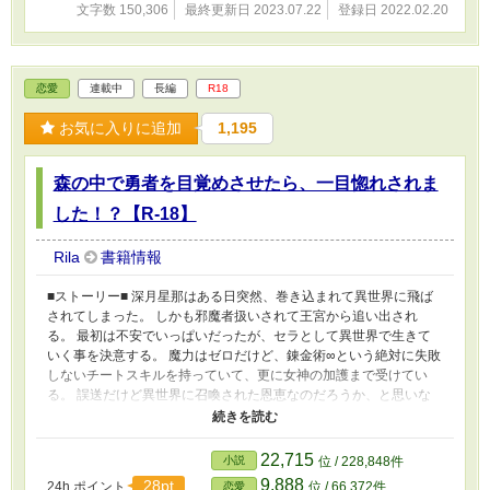
文字数 150,306
最終更新日 2023.07.22
登録日 2022.02.20
恋愛
連載中
長編
R18
お気に入りに追加
1,195
森の中で勇者を目覚めさせたら、一目惚れされま
した！？【R-18】
Rila
書籍情報
■ストーリー■ 深月星那はある日突然、巻き込まれて異世界に飛ば
されてしまった。 しかも邪魔者扱いされて王宮から追い出され
る。 最初は不安でいっぱいだったが、セラとして異世界で生きて
いく事を決意する。 魔力はゼロだけど、錬金術∞という絶対に失敗
しないチートスキルを持っていて、更に女神の加護まで受けてい
る。 誤送だけど異世界に召喚された恩恵なのだろうか、と思いな
がら一人で冒険を始める。 新しい街に向かう為に森に入ったら迷
ってしまう。 しかしそこで眠り姫ならぬ、眠り勇者に出会う！？
勇者を鑑定してみると「3分以内に乙女のキスを送らなければ、肉
22,715
小説
位 / 228,848件
体から魂が切り離されて即死亡。世界は滅亡する」と書かれている
9,888
28pt
24h.ポイント
位 / 66,372件
恋愛