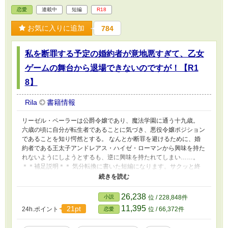
恋愛
連載中
短編
R18
お気に入りに追加
784
私を断罪する予定の婚約者が意地悪すぎて、乙女
ゲームの舞台から退場できないのですが！【R1
8】
Rila
書籍情報
リーゼル・ペーラーは公爵令嬢であり、魔法学園に通う十九歳。
六歳の頃に自分が転生者であることに気づき、悪役令嬢ポジション
であることを知り愕然とする。 なんとか断罪を避けるために、婚
約者である王太子アンドレアス・ハイゼ・ローマンから興味を持た
れないようにしようとするも、逆に興味を持たれてしまい……。
＊＊補足説明＊＊ 気分転換に書いた短編になります。サクッと終
わる予定です。 主人公が少しポンコツ気味です。 Rが入る話は＊
を付けてます。
26,238
小説
位 / 228,848件
11,395
21pt
24h.ポイント
位 / 66,372件
恋愛