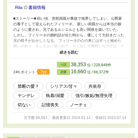
外編を現在執筆しています。 結構長くなってし
Rila
書籍情報
まうので数回に分けて投稿する予定です。 少し
でも楽しんで頂けたら嬉しい限りです。
■ストーリー■ 幼い頃、突然両親が事故で他界してしまい、公爵家
の養子として迎えられたフィリーネ。 新しい両親からは本当の娘
のように愛され、兄であるルシエルとも良い関係を築いていた。
しかし、フィリーネの婚約話が出た時から、優しくて大好きだった
兄の様子がおかしくなる。 フィリーネの心の奥にはずっと秘めた
想いがあり、ルシエルに迫られて、もしかして両想いなのでは！？
と浮かれてしまう。 しかし、父から『ルシエルは妹を救えなかっ
たことを未だに悔やんでいる』と聞かされる。 フィリーネに過剰
な感情を向けてくるのは、亡き妹の身代わりだと思い込み、強い後
38,353
小説
位 / 228,848件
悔からそれが歪んだ形に変わってしまったのではないかと説明され
16,660
7pt
24h.ポイント
位 / 66,372件
恋愛
る。 このままルシエルの傍にいればフィリーネまでおかしくなる
のではないかと心配した父は、婚約を早く進めようと考えているよ
うだが……。 絶対に手放したくないルシエルは、戸惑うフィリー
禁断の愛？
シリアス/甘々
共依存
ネの心に何度も付け入ろうとしてきて翻弄させてくる。 今回は少
ヤンデレ
執着/溺愛
強引/嫉妬/無理矢理
しシリアス寄りの話？になるかもしれません。でも基本は多分甘々
です。 強引に責められる場面が多くなる予定なので、苦手な方は
切ない
記憶喪失
ノーチェ
ご注意ください。 ＊＊＊補足説明＊＊＊ R18作品になります。ご
注意ください。 前戯～本番※（キスや軽いスキンシップには入れ
文字数 66,561
最終更新日 2024.01.12
登録日 2023.07.14
ていません） 更新は不定期になります。