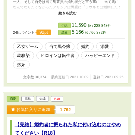
一人。そして自分は当て馬要員の婚約者だと言う事に… 当て馬に
なんてなりたくなかったアリシアは両親に『ラウルとは婚約したく
ない』と伝えるも、どうしても嫌なら自分で説得しろと言われてし
まう。 そこでアリシアはラウルに『婚約を無かった事にして欲し
い』と告げた。 今後現れるであろう本命を匂わせ、なんとか諦め
11,590
小説
位 / 228,848件
てもらうはずが…ラウルは諦める所かアリシアを恋人の様に扱うよ
5,166
92pt
24h.ポイント
位 / 66,372件
恋愛
うになり… 2021.10.09 完結しました。 全１４話 最後まで読んで
くださった方、ありがとうございました！ ＊＊補足説明＊＊ ショ
ート作品なのでさくっと終わる予定です。 Ｒ18作品です。ご注意
乙女ゲーム
当て馬令嬢
婚約
溺愛
ください。 基本的に前戯～本番に※（キス、スキンシップには付
幼馴染
ヒロインは転生者
ハッピーエンド
けていません） ※ムーンライトノベルズさんの方でも掲載してい
ます。
嫉妬
文字数 36,374
最終更新日 2021.10.09
登録日 2021.09.25
恋愛
完結
短編
R18
お気に入りに追加
1,792
【完結】婚約者に振られた私に付け込むのはやめ
てください【R18】