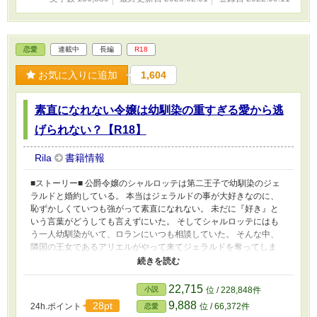
恋愛
連載中
長編
R18
お気に入りに追加
1,604
素直になれない令嬢は幼馴染の重すぎる愛から逃
げられない？【R18】
Rila
書籍情報
■ストーリー■ 公爵令嬢のシャルロッテは第二王子で幼馴染のジェ
ラルドと婚約している。 本当はジェラルドの事が大好きなのに、
恥ずかしくていつも強がって素直になれない。 未だに『好き』と
いう言葉がどうしても言えずにいた。 そしてシャルロッテにはも
う一人幼馴染がいて、ロランにいつも相談していた。 そんな中、
隣国の王女であるアリエルがやって来てジェラルドを奪ってしま
う。 婚約を白紙に戻されてしまったシャルロッテは…… ＊お知ら
せ・変更など＊2022/09/08 章を付けました（1話～61話：第一
章/62話～：第二章） ＊＊注意事項＊＊ 以下の要素が含まれます。
22,715
小説
位 / 228,848件
苦手な方はご注意ください ※ストーリーの設定上、二人と（共
9,888
28pt
24h.ポイント
位 / 66,372件
恋愛
有/3P有）関係を持つことになります。 ※強引・軟禁等有り。 簡単