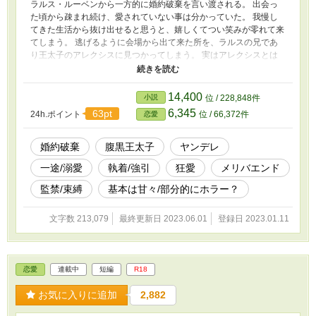
ラルス・ルーベンから一方的に婚約破棄を言い渡される。 出会っ
た頃から疎まれ続け、愛されていない事は分かっていた。 我慢し
てきた生活から抜け出せると思うと、嬉しくてつい笑みが零れて来
てしまう。 逃げるように会場から出て来た所を、ラルスの兄であ
り王太子のアレクシスに見つかってしまう。 実はアレクシスとは
幼い頃からそれなりに仲が良く、話し相手だった。 現在は騎士団
を率いていて、2年間遠征で王都を離れており、久しぶりの再会だ
った。 そして優しかったアレクシスの本性が徐々に明らかになっ
14,400
小説
位 / 228,848件
ていく。 自由を求める令嬢と、なんとしても手に入れたい病んで
6,345
63pt
24h.ポイント
位 / 66,372件
恋愛
る王太子の話です。 2023.06.01 全87話で本編は完結します。 最後
まで読んで頂き、ありがとうございました！ ※これ以降、別視点
の番外編を書いていく予定です。（少し不定期になります） ※別
婚約破棄
腹黒王太子
ヤンデレ
サイトでも投稿しています。 更新を合わせる為に、公開中になっ
一途/溺愛
執着/強引
狂愛
メリバエンド
ている所まで一気に上げます（未完結です） ■補足説明■ 別サイト
ではR15にしてありますが、こちらではTL仕様にしている為R18の
監禁/束縛
基本は甘々/部分的にホラー？
内容が含まれます。 前戯～本番※（キスや軽いスキンシップには
付けていません） ※この話のヒーローはヤンデレになります。 設
文字数 213,079
最終更新日 2023.06.01
登録日 2023.01.11
定上、危険人物になっていますのでご注意ください（笑） ※一部
ですが、物騒な言葉だったり残酷な文章があります。 細かな描写
はありません。さらっと流す程度ですが含まれている場所もありま
すので、苦手な方はご注意ください。 ※ヤンデレに耐性がある
恋愛
連載中
短編
R18
方、もしくは好きな方を推奨します。 結末はメリバになります
（ヒーロー的にはハピエン） 基本的に甘々な内容になっていま
お気に入りに追加
2,882
す。 後半からホラー要素ぽいものが入るかもしれません。