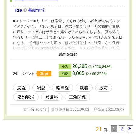
Rila
書籍情報
■ストーリー■ リリーには溺愛してくれる優しい婚約者であるマテ
ィアスがいた。 だけどある日、家の事情でリリーとの婚約が白紙
に戻りマティアスはサラとの婚約が決められてしまう。 落ち込ん
でるリリーに第二王子であるハーラルトが何かと付け込んで来る様
になる。 最初はやんわり断ってはいたけど徐々に強引になり仕舞
いには自分との結婚を勧めてくる事に。 そんな様子を見ていた元
婚約者のマティアスも黙っていられなくなり、奪ったり、奪い返さ
れたりされる話。 全４５話で完結です。 2021.09.03完結しまし
た。 途中で迷走してしまいました、すいません(汗） 最後まで読ん
20,295
小説
位 / 228,848件
でくださった方ありがとうございました！ ＊＊＊補足説明＊＊＊
8,805
35pt
24h.ポイント
位 / 66,372件
恋愛
R１８作品です。ご注意ください。（R18部分には※を付けていま
す） 基本的に前戯～本番に※ キスや軽いスキンシップには付け
てません。 ３Pはありませんが、2人から責められます。 略奪系の
恋愛
溺愛
略奪愛
執着
嫉妬
話になるので苦手な方はご注意ください。
婚約解消
異世界
三角関係
文字数 80,943
最終更新日 2021.09.03
登録日 2021.08.07
21
1
2
件