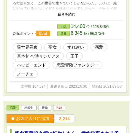
る方法も無く、この世界で生きていくしかなかった。 ルナは一緒
に戦っているうちにイザナを好きになってしまった。 だからイザ
ナとの結婚を喜んだ。 そして結婚から2年。ルナは白い結婚を続け
ていた。 国王によって強引に決められてしまった結婚故にイザナ
は渋々自分と結婚したのではないかと思い始めていた。 そんな時
14,400
小説
位 / 228,848件
にイザナの元婚約者であるティアラが現れイザナと仲良く話してい
6,345
63pt
24h.ポイント
位 / 66,372件
恋愛
る場面を偶然見てしまう。 ショックを受けたルナは離婚して王城
を去ることを決意する。 しかしイザナにも理由があり、物語は意
外な方向へと進み始めていく。 ※ムーンライトノベルズさんでも
異世界召喚
聖女
すれ違い
溺愛
掲載してます。 2023/06/22 ＊＊お知らせと修正＊＊ 漸く修正が終
基本甘々/時々シリアス
王子
わりました。長らくお待たせしてしまい申し訳ありません。 56話
～58話の北の森の3話分は一つの話に纏めました。 その為２話分の
ハッピーエンド
恋愛冒険ファンタジー
ページを削除しました。 物語の大まかなストーリーは変わってい
ませんが、ルナの心情がもう少し分かりやすくなるために３万字程
ノーチェ
度加筆してあります。 文章がおかしい部分も修正しましたが、ま
だおかしかったらすみません（汗） ＊＊＊補足説明＊＊＊ R18作
文字数 184,324
最終更新日 2023.10.30
登録日 2021.09.08
品です。ご注意ください。 基本的に前戯～本番に※をつけていま
す（キス、軽いスキンシップにはつけていません）
恋愛
連載中
長編
R18
お気に入りに追加
2,214