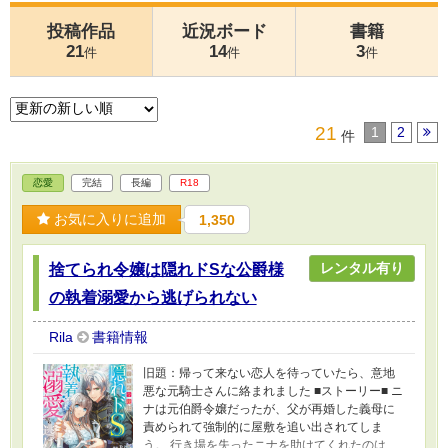
投稿作品
近況ボード
書籍
21
14
3
件
件
件
21
1
2
件
恋愛
完結
長編
R18
お気に入りに追加
1,350
レンタル有り
捨てられ令嬢は隠れドSな公爵様
の執着溺愛から逃げられない
Rila
書籍情報
旧題：帰って来ない恋人を待っていたら、意地
悪な元騎士さんに絡まれました ■ストーリー■ ニ
ナは元伯爵令嬢だったが、父が再婚した義母に
責められて強制的に屋敷を追い出されてしま
う。 行き場を失ったニナを助けてくれたのは、