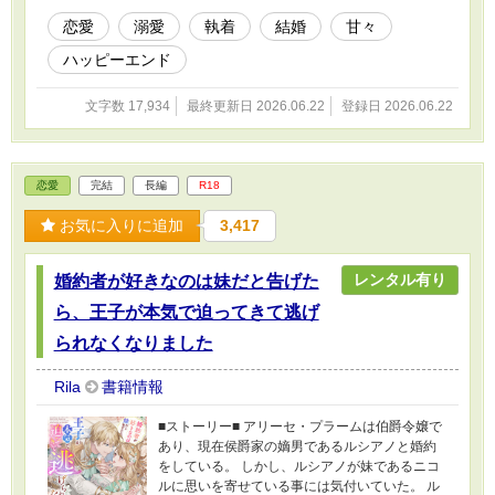
恋愛
溺愛
執着
結婚
甘々
ハッピーエンド
文字数 17,934
最終更新日 2026.06.22
登録日 2026.06.22
恋愛
完結
長編
R18
お気に入りに追加
3,417
レンタル有り
婚約者が好きなのは妹だと告げた
ら、王子が本気で迫ってきて逃げ
られなくなりました
Rila
書籍情報
■ストーリー■ アリーセ・プラームは伯爵令嬢で
あり、現在侯爵家の嫡男であるルシアノと婚約
をしている。 しかし、ルシアノが妹であるニコ
ルに思いを寄せている事には気付いていた。 ル