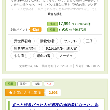
それは夢のはずなのに…とてもリアルで、まるで実際に体験をして
いるかの様だった。 そしてバルは真白の事を『運命の番』だと言
う。 そんなある日、真白は気が付くと夢の中の世界にいた。 そし
てバルと出会う。 そこで出会ったバルはバルハルト・エグナー・
エーレンベルクと名乗り、この国の第三王子だと言う。 夢の中だ
からと軽い気持ちでバルに抱かれてしまう。 しかしそれは夢では
17,994
小説
位 / 228,848件
なく現実であり、バル本人が真白をこの世界に呼び寄せた様だっ
7,950
42pt
24h.ポイント
位 / 66,372件
恋愛
た。 優しいバルに惹かれていく真白だったが、バルは本性を少し
ずつ見せ始めていく…。 ＊＊こちらの作品は前作の改稿版になり
ます＊＊ 旧タイトル『異世界に突然飛ばされ、助けてくれた王子
異世界召喚
溺愛/執着
ヤンデレ
王子
に溺愛されすぎて困っています』 前作の内容が余りにも酷すぎた
軟禁/拘束/強引
第15回恋愛小説大賞
ため全文書き直すことにしました。 ストーリーは内容を大幅に変
えてあります。 前作は短編で4万文字程度の作品でしたが、改稿版
やり直し
運命の番
ノーチェ
は長編を予定しています。 同じタイトルにしようと思ったのです
が少し内容が変わったので変更しました。 ＊＊補足説明＊＊ R18
文字数 54,906
最終更新日 2022.03.05
登録日 2022.01.27
作品になります。ご注意ください。 基本的に前戯～本番※（キス
や軽いスキンシップにはいれていません） 毎回Rに入るのが遅くな
ってしまう為、今回は1話目からR話を入れてみました。 全体的に
R多め、強引多めです。 前半甘々、後半シリアス要素などが入って
恋愛
連載中
短編
R18
きます。 ヤンデレが苦手な方はご注意ください。（ヤンデレを発
揮するのは後半になります） 恋愛小説大賞参加作品になります。
お気に入りに追加
2,903
ずっと好きだった人が親友の婚約者になった。応