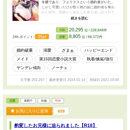
令嬢であり、フェリクスという婚約者がいた。
しかし可愛いだけが取り柄の妹に婚約者を奪わ
れた挙句、両親から呆れられ家を追い出されて
しまう。 ラウラは生活する為に職探しを始める
と、好待遇の仕事を見つけた。 しかしそれは曰
くつきの公爵家でのメイドの仕事だった。 後日
20,295
小説
位 / 228,848件
面接を受けに行くと、即採用が決まる。 公爵で
8,805
35pt
24h.ポイント
位 / 66,372件
恋愛
あるアルフォンスは以前ラウラを夜会で見かけ
たことがあるという。 最初は怖い人だと思って
恐れていたラウラだったが、実際接してみると
婚約破棄
溺愛
ざまぁ
ハッピーエンド
噂とは全然違った。 アルフォンスは、やたらと
メイド
第15回恋愛小説大賞
執着/嫉妬/強引
ラウラには甘く、いつでも優しく接してくれ
る。 そして婚約が無くなった話や、家を追い出
ヤンデレ傾向
ノーチェ
された話をするとアルフォンスは「それなら本
気で口説いても問題ないよな？」と言ってラウ
文字数 202,207
最終更新日 2024.02.14
登録日 2021.10.08
ラを口説き倒し、強引に奪っていく。 ＊＊補足
説明＊＊ Ｒ18作品です。ご注意ください。 基本
的に前戯～本番※（キスや軽いスキンシップ等
にはつけてません） 後半は裏少し多め。 無理矢
恋愛
連載中
短編
R18
理まではいきませんが強引多めです。苦手な方
はご注意ください。 ざまぁは最後に。
お気に入りに追加
659
2023.09.13 第１５回恋愛小説大賞にてノーチェ
賞を受賞し、この度書籍化しました！ 応援して
くださった方、今まで読んでくれた方々、あり
豹変したお兄様に迫られました【R18】
がとうございます。 感謝の気持ちを込めて、番