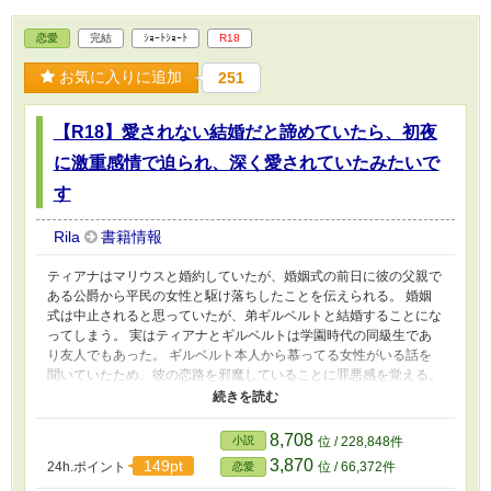
恋愛
完結
ｼｮｰﾄｼｮｰﾄ
R18
お気に入りに追加
251
【R18】愛されない結婚だと諦めていたら、初夜
に激重感情で迫られ、深く愛されていたみたいで
す
Rila
書籍情報
ティアナはマリウスと婚約していたが、婚姻式の前日に彼の父親で
ある公爵から平民の女性と駆け落ちしたことを伝えられる。 婚姻
式は中止されると思っていたが、弟ギルベルトと結婚することにな
ってしまう。 実はティアナとギルベルトは学園時代の同級生であ
り友人でもあった。 ギルベルト本人から慕ってる女性がいる話を
聞いていたため、彼の恋路を邪魔していることに罪悪感を覚える。
そこでティアナは一年だけ彼と結婚生活を送り、そのあと離婚をし
ようと決めるが……。 ※ムーンライトノベルズにも投稿中です。
8,708
小説
位 / 228,848件
3,870
149pt
24h.ポイント
位 / 66,372件
恋愛