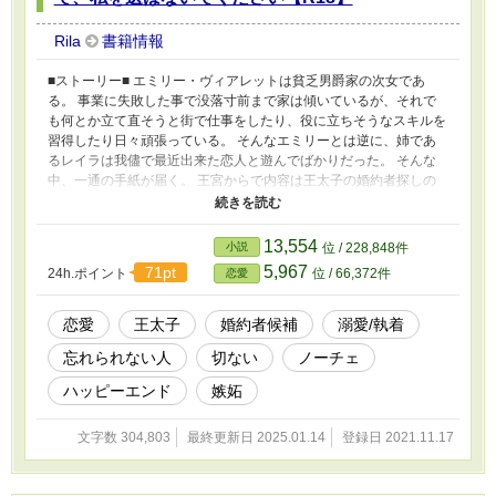
Rila
書籍情報
■ストーリー■ エミリー・ヴィアレットは貧乏男爵家の次女であ
る。 事業に失敗した事で没落寸前まで家は傾いているが、それで
も何とか立て直そうと街で仕事をしたり、役に立ちそうなスキルを
習得したり日々頑張っている。 そんなエミリーとは逆に、姉であ
るレイラは我儘で最近出来た恋人と遊んでばかりだった。 そんな
中、一通の手紙が届く。 王宮からで内容は王太子の婚約者探しの
為の招集の知らせだった。 エミリーは軽い気持ちで参加したはず
が、思いも寄らない方向へと進んで行くことになる。 ＊＊補足説
明＊＊ Ｒ18作品になります。ご注意ください。 基本的に前戯～本
13,554
小説
位 / 228,848件
番に※（キスや軽いスキンシップにはつけていません） 16万字を
5,967
71pt
24h.ポイント
位 / 66,372件
恋愛
超えて未だに完結が見えない為短編→長編に変更しました。 ※ム
ーンライトノベルズさんでも掲載中です。
恋愛
王太子
婚約者候補
溺愛/執着
忘れられない人
切ない
ノーチェ
ハッピーエンド
嫉妬
文字数 304,803
最終更新日 2025.01.14
登録日 2021.11.17