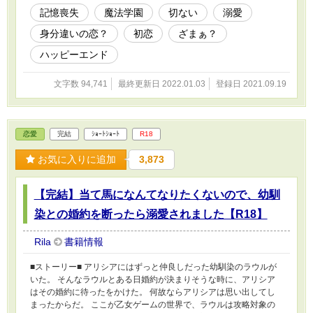
素性は後に明らかになっていきます。
記憶喪失
魔法学園
切ない
溺愛
身分違いの恋？
初恋
ざまぁ？
ハッピーエンド
文字数 94,741
最終更新日 2022.01.03
登録日 2021.09.19
恋愛
完結
ｼｮｰﾄｼｮｰﾄ
R18
お気に入りに追加
3,873
【完結】当て馬になんてなりたくないので、幼馴
染との婚約を断ったら溺愛されました【R18】
Rila
書籍情報
■ストーリー■ アリシアにはずっと仲良しだった幼馴染のラウルが
いた。 そんなラウルとある日婚約が決まりそうな時に、アリシア
はその婚約に待ったをかけた。 何故ならアリシアは思い出してし
まったからだ。 ここが乙女ゲームの世界で、ラウルは攻略対象の