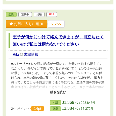
恋愛
連載中
短編
R18
お気に入りに追加
2,755
王子が何かにつけて絡んできますが、目立ちたく
無いので私には構わないでください
Rila
書籍情報
■ストーリー■ 幼い頃の記憶が一切なく、自分の名前すら憶えてい
なかった。 傷だらけで倒れている所を助けてくれたのは平民出身
の優しい夫婦だった。 そして名前が無いので『シンリー』と名付
けられ、本当の娘の様に育ててくれた。 それから10年後。 魔力を
持っていることから魔法学園に通う事になる。魔法学園を無事卒業
出来れば良い就職先に就くことが出来るからだ。今まで本当の娘の
様に育ててくれた両親に恩返しがしたかった。 そして魔法学園
で、どこかで会ったような懐かしい雰囲気を持つルカルドと出会
う。 ＊＊＊補足説明＊＊＊ R18です。ご注意ください。（R１８部
31,369
小説
位 / 228,848件
分には※/今回は後半までありません） 基本的に前戯～本番に
13,384
14pt
24h.ポイント
位 / 66,372件
恋愛
※（軽いスキンシップ・キスには入れてません） 後半の最後にざ
まぁ要素が少しあります。 主人公が記憶喪失の話です。 主人公の