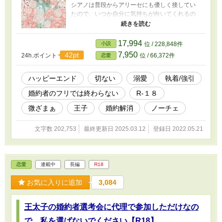
シアノは普段からアリーセにも優しく接してい
たので、いつか自分に気持ちが向いてくれるの
ではないかと信じていた。 そんなある日、ルシ
アノはニコルを抱きしめ「好きだ」と言ってい
る所を偶然見てしまう。 ショックを受けたアリ
17,994
小説
位 / 228,848件
ーセは、元同級生であり現在仕えている王太子
7,950
42pt
24h.ポイント
位 / 66,372件
恋愛
のヴィムに相談する。 するとヴィムは「婚約解
消の手伝いをしてやるから、俺の婚約者のフリ
をして欲しい」と取引を持ち掛けて来る。 アリ
ハッピーエンド
切ない
溺愛
執着/強引
ーセは軽い気持ちでその取引を受け入れてしま
婚約者のフリでは終わらない
R-１８
うが……。 ＊2022.08.31 全１０１話にて完結し
ました＊ 思いつきで書き始めた短編だったはず
微ざまぁ
王子
婚約解消
ノーチェ
なのに、別視点をあれこれ書いてたら長くなっ
てしまいました。 最後まで読んでくださった
文字数 202,753
最終更新日 2025.03.12
登録日 2022.05.21
方、ありがとうございました！ ※ムーンライト
ノベルズさんにも掲載しています。 ＊＊補足説
明＊＊ R１８作品になりますのでご注意くださ
い。 基本的に前戯～本番に※（キスや軽いスキ
恋愛
連載中
長編
R18
ンシップには入れていません）
お気に入りに追加
3,084
王太子の婚約者選考会に代理で参加しただけなの
で、私を選ばないでください【R18】