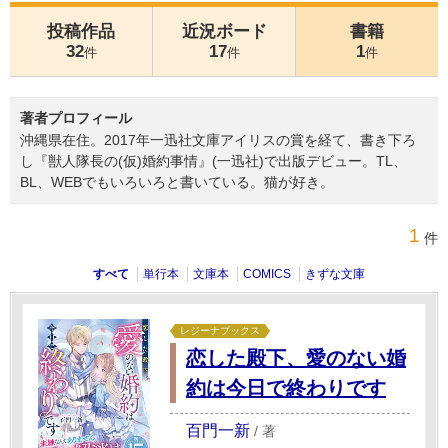
投稿作品
近況ボード
書籍
32
17
1
件
件
件
著者プロフィール
沖縄県在住。2017年一迅社文庫アイリスの賞を経て、書き下ろ
し『獣人隊長の(仮)婚約事情』(一迅社)で出版デビュー。TL、
BL、WEBでもいろいろと書いている。猫が好き。
1
件
すべて
単行本
文庫本
COMICS
きずな文庫
レジーナブックス
恋した殿下、愛のない婚
約は今日で終わりです
百門一新
/
著