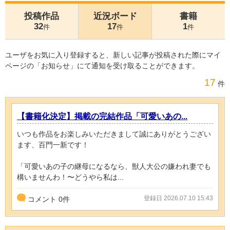
投稿作品
近況ボード
書籍
32
17
1
件
件
件
ユーザをお気に入り登録すると、新しい記事が投稿された際にマイ
ページの「お知らせ」にて通知を受け取ることができます。
17
件
【書籍化決定】掲載の完結作品「可愛いあの...
いつも作品をお楽しみいただきまして誠にありがとうござい
ます、百門一新です！
「可愛いあの子の継母になるなら、獣人大公の嫌われ妻でも
構いませんわ！〜どうやら私は...
登録日 2026.07.10 15:43
コメント
0
件