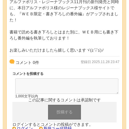
アルファポリス・レジーナブックス11月刊の新刊発売と同時
に、本日アルファポリス様のレジーナブックス様サイトで
も、『ＷＥＢ限定・書き下ろしの番外編』がアップされまし
た！
書籍で読める書き下ろしとはまた別に、ＷＥＢ用にも書き下
ろし番外編を執筆しております！
お楽しみいただけましたら嬉しく思いますヾ(≧▽≦)ﾉ
登録日 2025.11.28 23:47
コメント
0
件
コメントを投稿する
1,000文字以内
この記事に関するコメントは承認制です
ログインするとコメントの投稿ができます。
ログイン
新規ユーザ登録