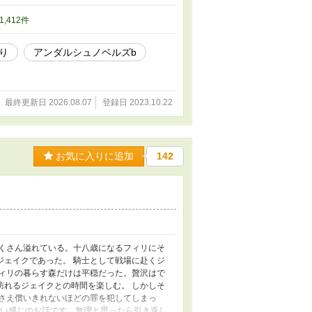
31,412件
り
アンダルシュノベルズb
最終更新日 2026.08.07
登録日 2023.10.22
お気に入りに追加
142
たくさん溢れている。十八歳になるフィリにそ
ジェイクであった。 騎士として戦場に赴くジ
フィリの暮らす森だけは平穏だった。贅沢はで
訪れるジェイクとの時間を楽しむ。 しかしそ
てさえ償いきれないほどの罪を犯してしまっ
暗い感じのお話です。無理と思ったら引き返し