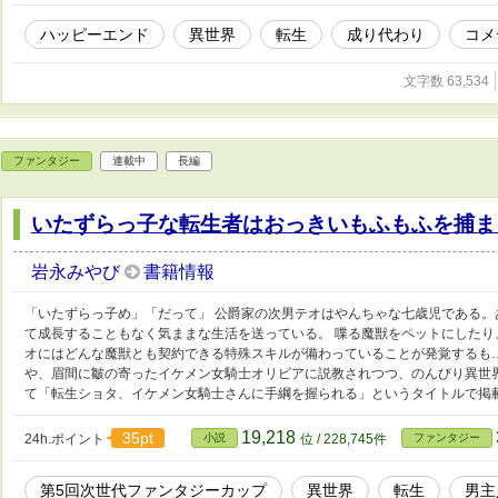
ハッピーエンド
異世界
転生
成り代わり
コメ
文字数 63,534
ファンタジー
連載中
長編
いたずらっ子な転生者はおっきいもふもふを捕ま
岩永みやび
書籍情報
「いたずらっ子め」「だって」 公爵家の次男テオはやんちゃな七歳児である
て成長することもなく気ままな生活を送っている。 喋る魔獣をペットにした
オにはどんな魔獣とも契約できる特殊スキルが備わっていることが発覚するも
や、眉間に皺の寄ったイケメン女騎士オリビアに説教されつつ、のんびり異世界
て「転生ショタ、イケメン女騎士さんに手綱を握られる」というタイトルで掲
19,218
35pt
24h.ポイント
小説
位 / 228,745件
ファンタジー
第5回次世代ファンタジーカップ
異世界
転生
男主