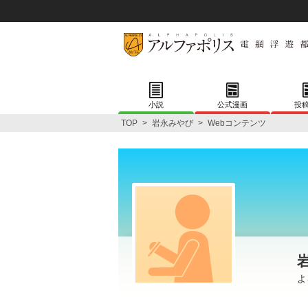
小説
公式漫画
投
TOP
>
岩永みやび
>
Webコンテンツ
よ