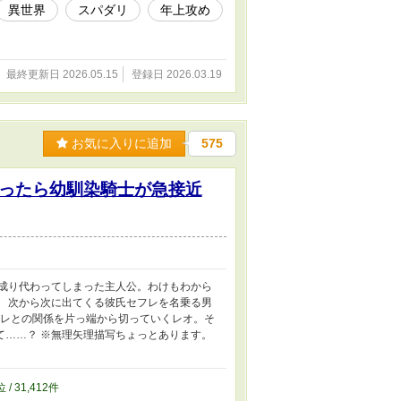
異世界
スパダリ
年上攻め
最終更新日 2026.05.15
登録日 2026.03.19
お気に入りに追加
575
ったら幼馴染騎士が急接近
に成り代わってしまった主人公。わけもわから
。 次から次に出てくる彼氏セフレを名乗る男
フレとの関係を片っ端から切っていくレオ。そ
て……？ ※無理矢理描写ちょっとあります。
位 / 31,412件