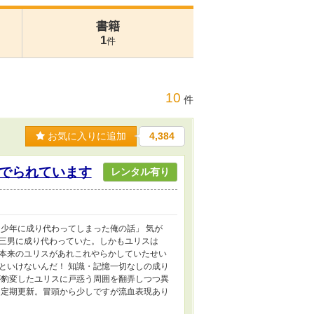
書籍
1
件
10
件
お気に入りに追加
4,384
でられています
レンタル有り
少年に成り代わってしまった俺の話」 気が
三男に成り代わっていた。しかもユリスは
本来のユリスがあれこれやらかしていたせい
といけないんだ！ 知識・記憶一切なしの成り
が豹変したユリスに戸惑う周囲を翻弄しつつ異
不定期更新。冒頭から少しですが流血表現あり