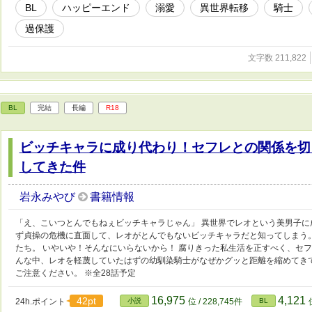
BL
ハッピーエンド
溺愛
異世界転移
騎士
過保護
文字数 211,822
BL
完結
長編
R18
ビッチキャラに成り代わり！セフレとの関係を切
してきた件
岩永みやび
書籍情報
「え、こいつとんでもねぇビッチキャラじゃん」 異世界でレオという美男子
ず貞操の危機に直面して、レオがとんでもないビッチキャラだと知ってしまう
たち。 いやいや！そんなにいらないから！ 腐りきった私生活を正すべく、セ
んな中、レオを軽蔑していたはずの幼馴染騎士がなぜかグッと距離を縮めてき
ご注意ください。 ※全28話予定
16,975
4,121
42pt
24h.ポイント
小説
位 / 228,745件
BL