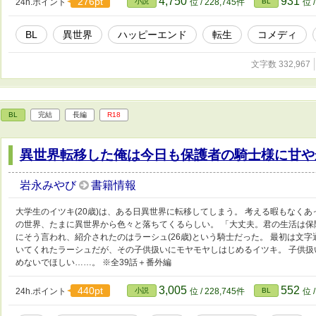
4,750
931
276pt
24h.ポイント
小説
位 / 228,745件
BL
位 
BL
異世界
ハッピーエンド
転生
コメディ
文字数 332,967
BL
完結
長編
R18
異世界転移した俺は今日も保護者の騎士様に甘や
岩永みやび
書籍情報
大学生のイツキ(20歳)は、ある日異世界に転移してしまう。 考える暇もなく
の世界、たまに異世界から色々と落ちてくるらしい。 「大丈夫。君の生活は保
にそう言われ、紹介されたのはラーシュ(26歳)という騎士だった。 最初は文
いてくれたラーシュだが、その子供扱いにモヤモヤしはじめるイツキ。 子供
めないでほしい……。 ※全39話＋番外編
3,005
552
440pt
24h.ポイント
小説
位 / 228,745件
BL
位 