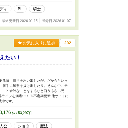
ディ
BL
騎士
最終更新日 2026.01.15
登録日 2026.01.07
お気に入りに追加
202
えたい！
。ある日、前世を思い出したが、だからといっ
り、勝手に屋敷を抜け出したり。そんな中、テ
……？ 余計なことをするなと口うるさい兄
ライフを満喫中！ ※不定期更新 他サイトに
載中です。
3,176
位 / 53,297件
人公
ショタ
魔法