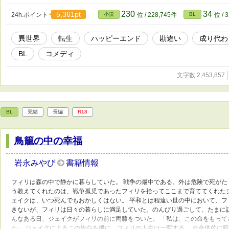
230
34
5,361pt
24h.ポイント
小説
位 / 228,745件
BL
位 / 
異世界
転生
ハッピーエンド
勘違い
成り代わ
BL
コメディ
文字数 2,453,857
BL
完結
長編
R18
鳥籠の中の幸福
岩永みやび
書籍情報
フィリは森の中で静かに暮らしていた。 戦争の最中である。外は危険で死が
う教えてくれたのは、戦争孤児であったフィリを拾ってここまで育ててくれた
ェイクは、いつ死んでもおかしくはない。 平和とは程遠い世の中において、
きないが、フィリは日々の暮らしに満足していた。のんびり過ごして、たまに
んなある日、ジェイクがフィリの前に両膝をついた。 「私は、この命をもっ
た」 ジェイクによるこの告白を機に、フィリの人生は一変する。 ※全体的に