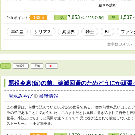
てください。明るいハッピーエンドにはなりません。攻めの受けに対する愛がか
け18歳。 不定期更新
7,853
1,537
163pt
24h.ポイント
小説
位 / 228,745件
BL
年の差
シリアス
異世界
騎士
BL
ファン
文字数 164,587
BL
連載中
長編
R18
悪役令息(仮)の弟、破滅回避のためどうにか頑張
岩永みやび
書籍情報
この世界は、前世で読んでいたBL小説の世界である。 突然前世を思い出したア
ラの弟であることに気が付いた。このままだとお兄様に巻き込まれて自分も破
世界、小説とはちょっと展開が違うようで？ 兄に巻き込まれて破滅しないよう
ストーリー。 ※不定期更新。