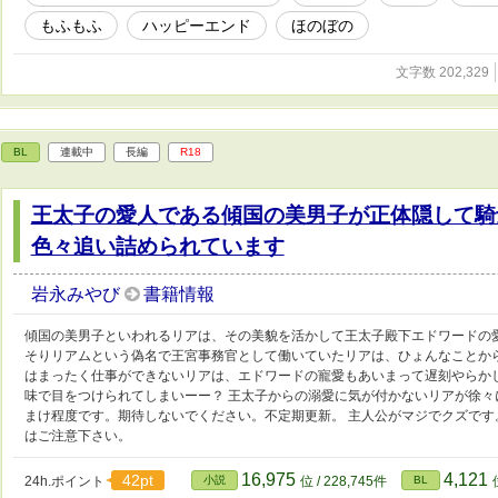
もふもふ
ハッピーエンド
ほのぼの
文字数 202,329
BL
連載中
長編
R18
王太子の愛人である傾国の美男子が正体隠して騎
色々追い詰められています
岩永みやび
書籍情報
傾国の美男子といわれるリアは、その美貌を活かして王太子殿下エドワードの
そりリアムという偽名で王宮事務官として働いていたリアは、ひょんなことか
はまったく仕事ができないリアは、エドワードの寵愛もあいまって遅刻やらか
味で目をつけられてしまいーー？ 王太子からの溺愛に気が付かないリアが徐々に
まけ程度です。期待しないでください。不定期更新。 主人公がマジでクズで
はご注意下さい。
16,975
4,121
42pt
24h.ポイント
小説
位 / 228,745件
BL