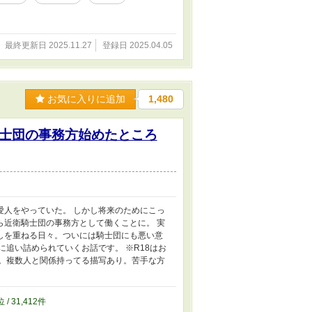
最終更新日 2025.11.27
登録日 2025.04.05
お気に入りに追加
1,480
士団の事務方始めたところ
愛人をやっていた。 しかし将来のためにこっ
ら近衛騎士団の事務方として働くことに。 実
しを重ねる日々。ついには騎士団にも悪い意
追い詰められていくお話です。 ※R18はお
す。複数人と関係持ってる描写あり。苦手な方
位 / 31,412件