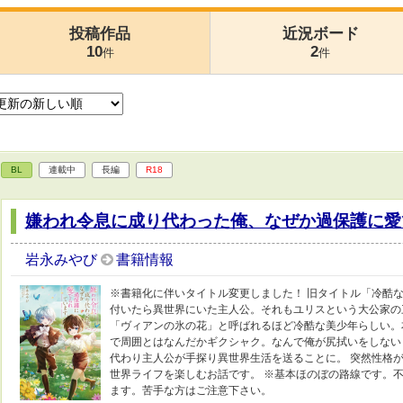
投稿作品
近況ボード
10
2
件
件
BL
連載中
長編
R18
嫌われ令息に成り代わった俺、なぜか過保護に愛
岩永みやび
書籍情報
※書籍化に伴いタイトル変更しました！ 旧タイトル「冷酷な
付いたら異世界にいた主人公。それもユリスという大公家の
「ヴィアンの氷の花」と呼ばれるほど冷酷な美少年らしい。
で周囲とはなんだかギクシャク。なんで俺が尻拭いをしない
代わり主人公が手探り異世界生活を送ることに。 突然性格
世界ライフを楽しむお話です。 ※基本ほのぼの路線です。
ます。苦手な方はご注意下さい。