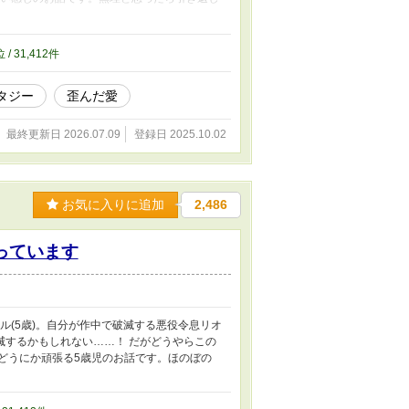
なり歪んでいます。 年の差。攻め40歳×受
位 / 31,412件
タジー
歪んだ愛
最終更新日 2026.07.09
登録日 2025.10.02
お気に入りに追加
2,486
っています
ル(5歳)。自分が作中で破滅する悪役令息リオ
滅するかもしれない……！ だがどうやらこの
どうにか頑張る5歳児のお話です。ほのぼの