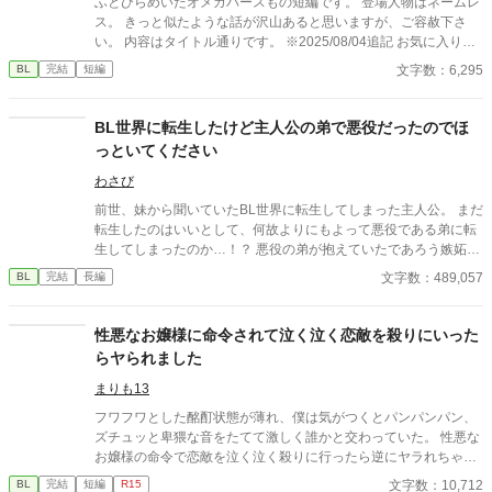
ふとひらめいたオメガバースもの短編です。 登場人物はネームレ
ス。 きっと似たような話が沢山あると思いますが、ご容赦下さ
い。 内容はタイトル通りです。 ※2025/08/04追記 お気に入りや
しおり、イイねやエールをありがとうございます！ 嬉しいで
文字数：6,295
BL
完結
短編
す！
BL世界に転生したけど主人公の弟で悪役だったのでほ
っといてください
わさび
前世、妹から聞いていたBL世界に転生してしまった主人公。 まだ
転生したのはいいとして、何故よりにもよって悪役である弟に転
生してしまったのか…！？ 悪役の弟が抱えていたであろう嫉妬に
抗いつつ転生生活を過ごす物語。
文字数：489,057
BL
完結
長編
性悪なお嬢様に命令されて泣く泣く恋敵を殺りにいった
らヤられました
まりも13
フワフワとした酩酊状態が薄れ、僕は気がつくとパンパンパン、
ズチュッと卑猥な音をたてて激しく誰かと交わっていた。 性悪な
お嬢様の命令で恋敵を泣く泣く殺りに行ったら逆にヤラれちゃっ
た、ちょっとアホな子の話です。 （ムーンライトノベルにも掲載
文字数：10,712
BL
完結
短編
R15