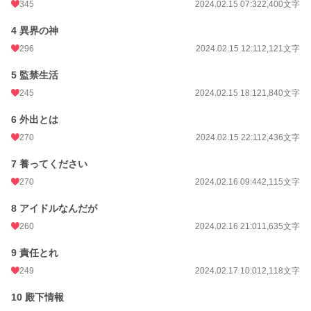
345
2024.02.15 07:32
2,400文字
月間ポイント
820 pt (26,970 位)
年間ポイント
18,715 pt (21,011 位)
4 異界の神
296
2024.02.15 12:11
2,121文字
累計ポイント
354,381 pt (13,515 位)
5 監禁生活
245
2024.02.15 18:12
1,840文字
6 外出とは
270
2024.02.15 22:11
2,436文字
7 養ってください
270
2024.02.16 09:44
2,115文字
8 アイドルなんだが
260
2024.02.16 21:01
1,635文字
9 責任とれ
249
2024.02.17 10:01
2,118文字
10 殿下情報