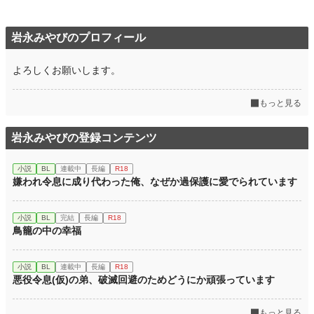
岩永みやびのプロフィール
よろしくお願いします。
もっと見る
岩永みやびの登録コンテンツ
小説
BL
連載中
長編
R18
嫌われ令息に成り代わった俺、なぜか過保護に愛でられています
小説
BL
完結
長編
R18
鳥籠の中の幸福
小説
BL
連載中
長編
R18
悪役令息(仮)の弟、破滅回避のためどうにか頑張っています
もっと見る