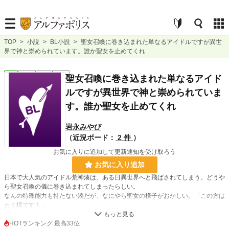
TOP
>
小説
>
BL小説
>
聖女召喚に巻き込まれた単なるアイドルですが異世
界で神と崇められています。誰か聖女を止めてくれ
BL
完結
長編
R18
聖女召喚に巻き込まれた単なるアイド
ルですが異世界で神と崇められていま
す。誰か聖女を止めてくれ
岩永みやび
（近況ボード：
2 件
）
お気に入りに追加して更新通知を受け取ろう
お気に入り追加
日本で大人気のアイドル荒神湊は、ある日異世界へと飛ばされてしまう。どうや
ら聖女召喚の儀に巻き込まれてしまったらしい。
なんの特殊能力も持たない湊だが、なにやら聖女の様子がおかしい。「この方は
カミ様です！」
どうやら湊の大ファンだったらしい聖女のせいであれよあれよという間に異世界
で崇められ始めた湊。いや違うんです！ 自分ただのアイドルなんで！ 誰か聖
HOTランキング 最高33位