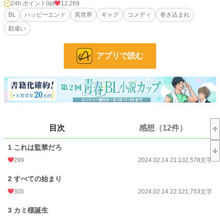
女を止めてくれ！
24h.ポイント
0pt
12,269
BL
ハッピーエンド
異世界
ギャグ
コメディ
巻き込まれ
異世界で神と崇められた主人公がなんやかんやあってBLする話です。
勘違い
※不定期更新。聖女(女子高校生)が結構出てきますが恋愛には発展しません。BL
です。R18はおまけ程度です。主人公がちょっとクズっぽいかもしれないです。
アプリで読む
小説
228,888 位 / 228,888 件
BL
31,450 位 / 31,450 件
お気に入り
891
24h.ポイント
0 pt
目次
感想（12件）
文字数
104,903
1 これは監禁だろ
更新日時
2024.03.31 19:02
299
2024.02.14 21:13
2,578文字
初回公開日時
2024.02.14 21:13
2 すべての始まり
初回完結日時
2024.03.31 19:03
305
2024.02.14 22:12
1,753文字
週間ポイント
105 pt (33,630 位)
3 カミ様誕生