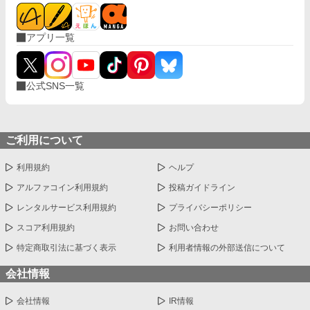
※女性向けHOTランキング1位、ありがとうございました。完結
までの12日間に渡り、ほとんど2〜5位と食い込めた作品となりま
アプリ一覧
した！あああありがとうございます……！｡ﾟ(ﾟ´Д`ﾟ)ﾟ｡ たくさんの
閲覧、イイね、エール、感想は、作者の血肉になります……！(o
´ω`o)ありがとうございます！(●′ω`人′ω`●)
公式SNS一覧
ご利用について
利用規約
ヘルプ
アルファコイン利用規約
投稿ガイドライン
レンタルサービス利用規約
プライバシーポリシー
スコア利用規約
お問い合わせ
特定商取引法に基づく表示
利用者情報の外部送信について
会社情報
会社情報
IR情報