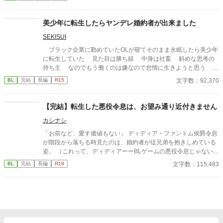
しています）
美少年に転生したらヤンデレ婚約者が出来ました
SEKISUI
ブラック企業に勤めていたOLが寝てそのまま永眠したら美少年
に転生していた 見た目は勝ち組 中身は社畜 斜めな思考の
持ち主 なのでもう働くのは嫌なので怠惰に生きようと思う そ
んな主人公はやばい公爵令息に目を付けられて翻弄される
文字数：92,370
BL
完結
長編
R15
【完結】転生した悪役令息は、お望み通り近付きません
カシナシ
「お前など、愛す価値もない」 ディディア・ファントム侯爵令息
が階段から落ちる時見たのは、婚約者が従兄弟を抱きしめている
姿。 （これって、ディディアーーBLゲームの悪役令息じゃない
か！） 妹の笑顔を見るためにやりこんでいたBLゲーム。引くほど
文字数：115,483
BL
完結
長編
R18
レベルを上げた主人公のスキルが、なぜかディディアに転生して
そのまま引き継いでいる。 スキルなしとして家族に『失敗作』と
蔑まれていたのは、そのスキルのレベルが高すぎたかららしい。
スキルと自分を取り戻したディディアは、婚約者を追いかけまわ
すのを辞め、自立に向けて淡々と準備をする。 もちろん元婚約者
と従兄弟には近付かないので、絡んでこないでいただけます？ 十
万文字程度。 3/7 完結しました！ ※主人公：マイペース美人受け