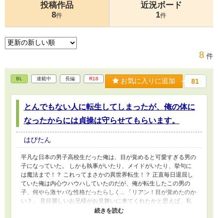
投稿作品
近況ボード
8
1
件
件
8
件
BL
連載中
長編
R18
お気に入りに追加
81
とんでもない人に転生してしまったが、俺の体に
なったからには貞操は守らせてもらいます。
はぴたん
平凡な日本の男子高校生だった俺は、目が覚めると可愛すぎる男の
子になっていた。 しかも執事がいたり、メイドがいたり、挙句に
は魔法まで！？ これってまさかの異世界転生！？ 正直毎日退屈し
ていた俺は内心ウハウハしていたのだが、俺が転生したこの男の
子、何やら激ヤバな性格だったらしく... 「リアン！目が覚めたのか
い？」 見目麗しいお兄様がお見舞いに来てくれたかと思えば、私
と乗馬中に×××していたら馬が暴れだして落馬してしまったから心