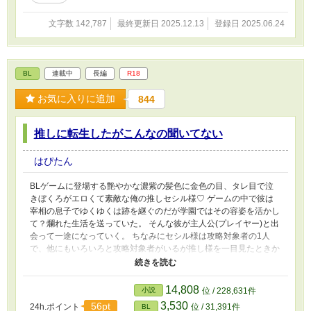
文字数 142,787
最終更新日 2025.12.13
登録日 2025.06.24
BL
連載中
長編
R18
お気に入りに追加
844
推しに転生したがこんなの聞いてない
はぴたん
BLゲームに登場する艶やかな濃紫の髪色に金色の目、タレ目で泣
きぼくろがエロくて素敵な俺の推しセシル様♡ ゲームの中で彼は
宰相の息子でゆくゆくは跡を継ぐのだが学園ではその容姿を活かし
て？爛れた生活を送っていた。 そんな彼が主人公(プレイヤー)と出
会って一途になっていく。 ちなみにセシル様は攻略対象者の1人
で、他にもいろいろと攻略対象者がいるが推し様を一目見たときか
ら惹かれてしまい、推ししか攻略してないので周りはイマイチ覚え
ていない。 あの時ちゃんと全員攻略していれば、、！！ 推しに会
いたいとは思っていたがなりたいとは思ってない！！ 推しに転生
14,808
小説
位 / 228,631件
して周りから執着される話。
3,530
56pt
24h.ポイント
位 / 31,391件
BL