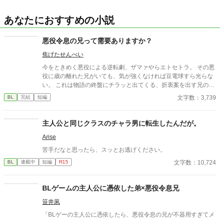
あなたにおすすめの小説
悪役令息の兄って需要ありますか？
焦げたせんべい
今をときめく悪役による逆転劇、ザマァやらエトセトラ。 その悪
役に歳の離れた兄がいても、気が強くなければ豆電球すら光らな
い。 これは物語の終盤にチラッと出てくる、折衷案を出す兄の話
である。
文字数：3,739
BL
完結
短編
主人公と同じクラスのチャラ男に転生したんだが。
Arise
苦手だなと思ったら、スッとお逃げください。
文字数：10,724
BL
連載中
短編
R15
BLゲームの主人公に憑依した弟×悪役令息兄
笹井凩
「BLゲーの主人公に憑依したら、悪役令息の兄が不器用すぎてメ