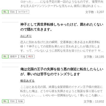
ロかった」……になる予定の第一話のようなものです。 復讐不向
きな主人公×ツンツンクーデレな兄ちゃん 彼氏に遊ばれまくって
きた主人公が彼氏の遊び相手に殺され、転生後、今度こそ性格が
文字数：3,207
BL
完結
ｼｮｰﾄｼｮｰﾄ
終わっている男共を粛清してやろうとするのに、情が湧いてなか
なか上手くいかない。 そんな中、ゲームキャラで一番嫌いであっ
たはずのゲスい悪役令息、今生では兄に当たる男ファルトの本性
神子として異世界転移しちゃったけど、囲われたくない
を知って愛情が芽生えてしまい——。 となるアレです。性癖。 何
ので隠れて生きます。
より、対人関係に恵まれなかったせいで歪んだ愛情を求め、与え
てしまう二人が非常に好きなんですよね。 本当は義理の兄弟とか
おにぎり
にしたほうが倫理観からすると良いのでしょうが、本能には抗え
恋人に別れを告げた次の瞬間、交通事故に巻き込まれ異世界転
ませんでした。 今日までの短編公募に間に合わなかったため供
移！？神子としての役割を果たせと言われましたが逃げ出しま
養。 プロットはあるので、ご好評でしたら続きも載せたいなと思
す。って、バレないように庶民な生活を送りたいんですが？ ヤン
っております。 性癖の近しい方に刺されば、非常に嬉しいです。
デレなる可能性大ですので注意。
文字数：16,195
BL
連載中
長編
R15
いいね、ご感想大変励みになります。ありがとうございます。
俺は北国の王子の失脚を狙う悪の側近に転生したらしい
が、寒いのは苦手なのでトンズラします
椿谷あずる
ここはとある北の国。綺麗な金髪碧眼のイケメン王子様の側近に
転生した俺は、どうやら彼を失脚させようと陰謀を張り巡らせて
いたらしい……。いやいや一切興味がないし！寒いところ嫌いだ
し！よし、やめよう！ こうして俺は逃亡することに決めた。
文字数：13,832
BL
完結
短編