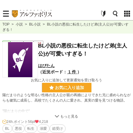
TOP
>
小説
>
BL小説
>
BL小説の悪役に転生したけど弟(主人公)が可愛いす
ぎる！
BL
連載中
長編
R18
BL小説の悪役に転生したけど弟(主人
公)が可愛いすぎる！
はぴたん
（近況ボード：
1 件
）
お気に入りに追加して更新通知を受け取ろう
お気に入り追加
陽だまりのような明るい性格の主人公が親の再婚によりできた兄に虐められなが
らも健気に成長し、高校でたくさんの人に愛され、真実の愛を見つける物語。
"陽だまりの中で"
俺はその弟である主人公を虐める兄に転生した。
24h.ポイント
56pt
4,218
初めて弟に会った時に前世の記憶、この物語が頭に流れ込んできた。
BL
悪役
転生
溺愛
総受け
物語通り俺は弟を虐めて、、、いや、無理だ！！