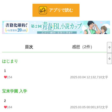
こんな天使みたいな可愛い子を虐めるなんて！
むしろ俺が周りの外敵から守らなければ！！
アプリで読む
ブラコンをこじらせすぎて弟と攻略対象の邪魔をしているのでこれはこれで悪役
なのかも、、？？
小説
14,751 位 / 228,658 件
BL
3,507 位 / 31,396 件
目次
感想（2件）
お気に入り
208
はじまり
24h.ポイント
56 pt
1
文字数
108,312
154
2025.03.04 12:13
2,710文字
更新日時
2026.05.29 00:58
初回公開日時
2025.03.04 12:13
宝来学園 入学
週間ポイント
351 pt (18,273 位)
2
164
2025.03.05 00:00
1,972文字
月間ポイント
1,916 pt (16,392 位)