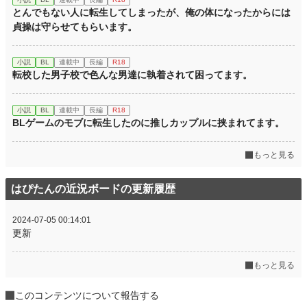
とんでもない人に転生してしまったが、俺の体になったからには
貞操は守らせてもらいます。
小説
BL
連載中
長編
R18
転校した男子校で色んな男達に執着されて困ってます。
小説
BL
連載中
長編
R18
BLゲームのモブに転生したのに推しカップルに挟まれてます。
もっと見る
はぴたんの近況ボードの更新履歴
2024-07-05 00:14:01
更新
もっと見る
このコンテンツについて報告する