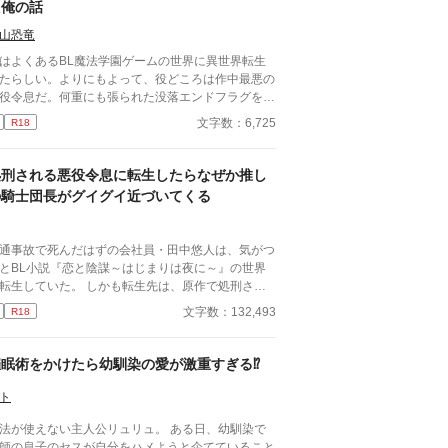
た俺の話
山恐竜
はよくあるBL魔法学園ゲームの世界に異世界転生
たらしい。よりにもよって、役どころは作中最悪の
役令息だ。何重にも張られた没落エンドフラグをへ
折る日々……なんてまっぴらごめんなので、前世の
文字数：6,725
R18
キル（引きこもり）を最大限活用して平和を勝ち取
！ ……はずだったのだが、どういうわけか俺の従
が「坊ちゃんの足すべすべ～」なんて言い出し
処刑される悪役令息に転生したらなぜか推し
！？
の騎士団長がグイグイ近づいてくる
通事故で死んだはずの会社員・田中悠人は、気がつ
とBL小説『恋と陰謀～はじまりは夜に～』の世界
転生していた。 しかも転生先は、原作で処刑され
役令息エリオット。 処刑される未来を回避する
文字数：132,493
R18
め、原作知識を頼りに慎重に立ち回るつもりだった
に、気づけば王宮を揺るがす事件に巻き込まれ……
先には隣国の影が？ さらに困ったことに、原作
催眠術をかけたら幼馴染の愛が激重すぎる⁉
一番の推しだった騎士団長ガイウスがやたらと距離
めてきて……？ 平穏に生きたい元悪役令息と、
ト
保護な騎士団長がじれじれ距離を縮めるまで。 ガ
法が使えない主人公リュリュ。 ある日、幼馴染で
ウス（騎士団長）×エリオット（元悪役令息） 基本
師の息子のセスが自分をハメようと企てていること