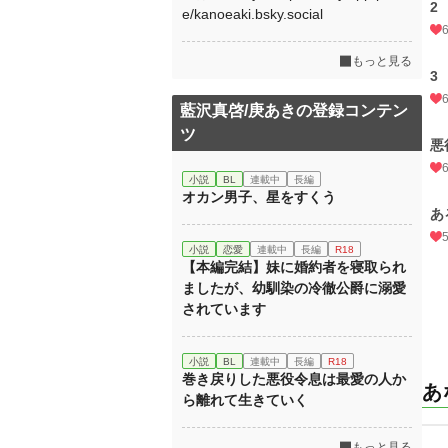
2
e/kanoeaki.bsky.social
もっと見る
3
藍沢真啓/庚あきの登録コンテン
ツ
悪
小説
BL
連載中
長編
オカン男子、星をすくう
あ
小説
恋愛
連載中
長編
R18
【本編完結】妹に婚約者を寝取られ
ましたが、幼馴染の冷徹公爵に溺愛
されています
小説
BL
連載中
長編
R18
巻き戻りした悪役令息は最愛の人か
あ
ら離れて生きていく
もっと見る