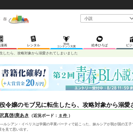
Web
稿漫画
レンタル
絵本ひろば
ビジ
コンテンツ大賞
生したら、攻略対象から溺愛されてしまいました
役令嬢のモブ兄に転生したら、攻略対象から溺愛
沢真啓/庚あき
（近況ボード：
8 件
）
──ルシアン・イベリスは学園の卒業パーティで起こった、妹ルシアが我が国の王子
景を見て思い出す。