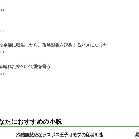
622
652
役令嬢に転生したら、攻略対象を説教するハメになった
681
る晴れた空の下で愛を誓う
528
なたにおすすめの小説
冷酷無慈悲なラスボス王子はモブの従者を逃