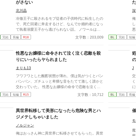
がさない
北川晶
深
冷徹王子に殺されるモブ従者の子供時代に転生したの
俺
で、死亡回避に奔走するけど、なんでか婚約者になっ
し
て執着溺愛王子から逃げられない話。 ノワールは四
悪
歳のときに乙女ゲーム『花びらを恋の数だけ抱きしめ
し
文字数：203,009
完結
長編
R18
BL
完結
短編
て』の世界に転生したと気づいた。自分の役どころは
ス
冷酷無慈悲なラスボス王子ネロディアスの従者。従者
る
になってしまうと十八歳でラスボス王子に殺される運
者
性悪なお嬢様に命令されて泣く泣く恋敵を殺
命だ。 四歳である今はまだ従者ではない。 死亡回避
て
りにいったらヤられました
のためネロディアスにみつからぬようにしていたが、
なぜかうまくいかないし、その上婚約することにもな
まりも13
J
ってしまった？？ 十八歳で死にたくないので、婚約
フワフワとした酩酊状態が薄れ、僕は気がつくとパン
交
も従者もごめんです。だけど家の事情で断れない。
パンパン、ズチュッと卑猥な音をたてて激しく誰かと
く
こうなったら婚約も従者契約も撤回するよう王子を説
交わっていた。 性悪なお嬢様の命令で恋敵を泣く泣
に
得しよう！ そう思ったノワールはなんとか策を練る
く殺りに行ったら逆にヤラれちゃった、ちょっとアホ
る悪
文字数：10,712
完結
短編
R15
BL
完結
長編
のだが、ネロディアスは撤回どころかもっと執着して
な子の話です。 （ムーンライトノベルにも掲載して
た
きてーー！？ クールで理論派、ラスボスからなんと
います）
の
か逃げたいモブ従者のノワールと、そんな従者を絶対
その
異世界転移して美形になったら危険な男とハ
逃がさない冷酷無慈悲？なラスボス王子ネロディアス
で
ジメテしちゃいました
の恋愛頭脳戦。
を詰
モ
過
ノルジャン
魔
イ
俺はおっさん神に異世界に転移させてもらった。異世
庭