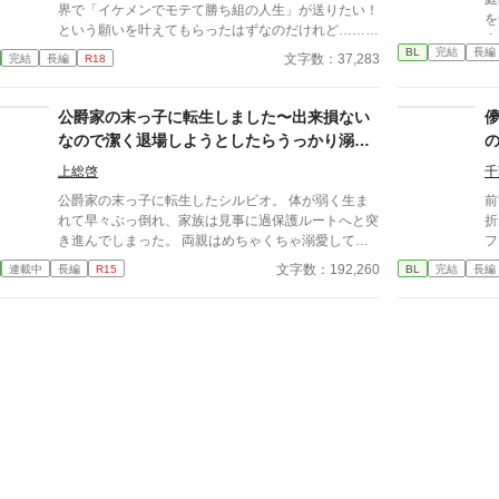
的
界で「イケメンでモテて勝ち組の人生」が送りたい！
を
中
という願いを叶えてもらったはずなのだけれど……。
え
群像
これってちゃんと叶えて貰えてるのか？美形になった
BL
完結
長編
に
文字数：37,283
完結
長編
R18
と
けど男にしかモテないし、勝ち組人生って結局どんな
を
い
ん？めちゃくちゃ危険な香りのする男にバーでナンパ
し
強
されて、ついていっちゃってころっと惚れちゃう俺の
公爵家の末っ子に転生しました〜出来損ない
な
が
話。危険な男×美形（元平凡）※ムーンライトノベル
っ
なので潔く退場しようとしたらうっかり溺愛
「
ズにも掲載
『
されてしまった件について〜
上総啓
千
た
り
公爵家の末っ子に転生したシルビオ。 体が弱く生ま
前
前
れて早々ぶっ倒れ、家族は見事に過保護ルートへと突
折
ノ
き進んでしまった。 両親はめちゃくちゃ溺愛してく
フ
るし、超強い兄様はブラコンに育ち弟絶対守るマン
ょ
文字数：192,260
連載中
長編
R15
BL
完結
長編
に……。 せっかくファンタジーの世界に転生したん
だから魔法も使えたり？と思ったら、我が家に代々伝
わる上位氷魔法が俺にだけ使えない？ しかも俺に使
える魔法は氷魔法じゃなく『神聖魔法』？というか
『神聖魔法』を操れるのは神に選ばれた愛し子だ
け……？ どうせ余命幾ばくもない出来損ないなら仕
方ない、お荷物の僕はさっさと今世からも退場しよ
う……と思ってたのに？ 偶然騎士たちを神聖魔法で
救って、何故か天使と呼ばれて崇められたり。終いに
は帝国最強の狂血皇子に溺愛されて囲われちゃった
り……いやいやちょっと待て。魔王様、主神様、まさ