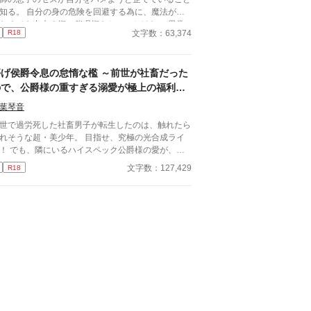
には二人の関係が主軸ですが、エリオットに関わる
知る。 自分の身の危険を回避する為に、魔法が使
で変わってく、周りの人間模様も描いているため、
なくても出来る術、催眠術をセスにかけた。 異常
劇的な要素ありです。 どこか孤独な人たちが人
文字数：63,374
R18
効果が効きすぎてしまって、おぉお！？ 俺のこと
の関わりの中で、それぞれ自分の居場所を見つけて
キレイだと褒めて褒めて好き好き言いまくって溺愛
きます。 ガイウスはスパダリですが、かなり執着
てくる。無口で無表情はどうした！？ セスはそん
めで面倒です。二人の関係はハッピーエンドです
儚げ侯爵令息の怠惰な檻 ～前世が社畜だった
人間じゃないだろう！？ と人格まで催眠術にかか
、世界観はサスペンス要素ありで不穏。 Rの話は
て変わる話だけど、本当のところは……。 2023に
ので、公爵様の重すぎる溺愛が極上の福利厚
※」をつけています、苦手な人は読み飛ばしてくだ
幼馴染に催眠術をかけたら溺愛されまくちゃっ
さい。 5/21完結
生に見える～
葉琴音
⁉』で掲載しておりましたが、全体を改稿し、あま
に内容変更が多いのでアップし直しました。 改稿
世で過労死した社畜男子が転生したのは、触れたら
とストーリーがやや異なっています。ムーンライト
れそうな超・美少年。 目指せ、究極の光合成ライ
ベルズでも掲載しております。
！ でも、隣にいるハイスペック公爵様の愛が、ち
っと（かなり）重すぎて……！？
文字数：127,429
R18