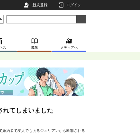
新規登録
ログイン
ネス
書籍
メディア化
されてしまいました
で婚約者で友人でもあるジュリアンから断罪される