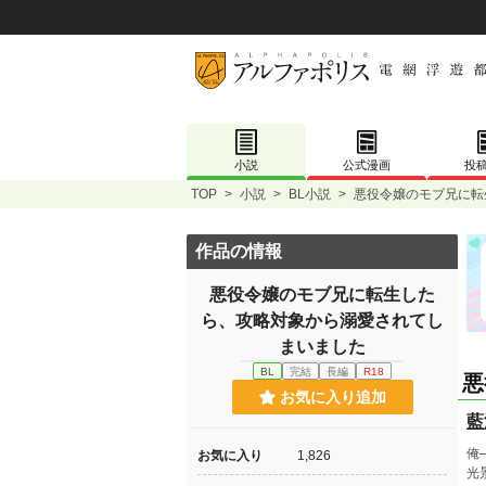
小説
公式漫画
投
TOP
>
小説
>
BL小説
>
悪役令嬢のモブ兄に転
作品の情報
悪役令嬢のモブ兄に転生した
ら、攻略対象から溺愛されてし
まいました
BL
完結
長編
R18
悪
お気に入り追加
藍
俺
お気に入り
1,826
光