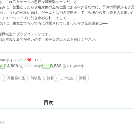
あ、これ乙女ゲームの悪役令嬢断罪シーンだ）と。
なみに、普通だったら攻略対象の立ち位置にあるべき筈なのに、予算の関係かモブ
かし、うちの可愛い妹は、ゲームとは別の展開をして、会場から立ち去るのを追い
・チューベローズに引き止められ、そして……。
づけば、親友にでろっでろに溺愛されてしまったモブ兄の運命は──
世界転生ラブラブコメディです。
都合主義な展開が多いので、苦手な方はお気を付けください。
24h.ポイント
63pt
3,170
14,800
3,582
位 / 228,946件
位 / 31,453件
説
BL
L
異世界転生
幼馴染
執着
モブ転生
溺愛
目次
687