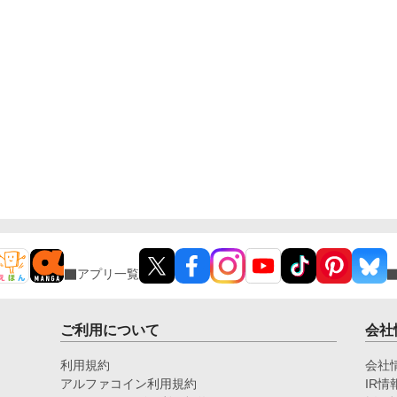
かアンタらも？ ……ってあれ、なんかめちゃくちゃ
囲われてない？？ ――― 病弱ならどうせすぐ死ぬか
ー。ならちょっとばかし遊んでもいいよね？と自由に
やってたら無駄に最強な奴らに溺愛されちゃってた受
けの話。 ※別名義で連載していた作品になります。
(名義を統合しこちらに移動することになりました)
アプリ一覧
ご利用について
会社
利用規約
会社
アルファコイン利用規約
IR情