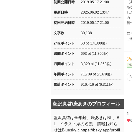
（
初回公開日時
2019.05.17 21:00
ち
更新日時
2025.06.02 13:47
し
カ
初回完結日時
2019.05.17 21:00
気
文字数
30,138
異
ご
24h.ポイント
63 pt (14,800位)
週間ポイント
693 pt (11,705位)
月間ポイント
3,329 pt (11,363位)
小
年間ポイント
71,709 pt (7,879位)
B
累計ポイント
916,416 pt (6,311位)
藍沢真啓/庚あきのプロフィール
1
藍沢真啓は全年齢、庚あきはNL、B
L イラスト系の名義 情報お知ら
せはBluesky：https://bsky.app/profil