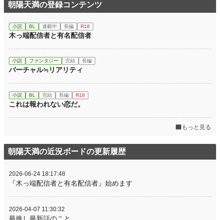
朝陽天満の登録コンテンツ
小説
BL
連載中
長編
R18
木っ端配信者と有名配信者
小説
ファンタジー
完結
長編
バーチャル≒リアリティ
小説
BL
完結
長編
R18
これは報われない恋だ。
もっと見る
朝陽天満の近況ボードの更新履歴
2026-06-24 18:17:48
『木っ端配信者と有名配信者』始めます
2026-04-07 11:30:32
最推し最新話のこと