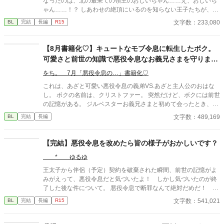
なったのは、北の最果ての領主のおじいちゃん……え、おじいち
鴎〉号を使うと告げた。 「この毛布、少し獣臭いのですもの」 カ
ゃん……！？ しあわせの絶頂にいるのを知らない王子たちが、び
ミラも救援物資を邪魔扱いし、自分の衣装と家具を優先する。 け
っくりして憐れんで溺愛してくれそうなのですが、結構です！ め
文字数：233,080
BL
完結
長編
R15
れどルーカスは、大切な二つの事実を軽んじていた。 〈暁の鴎〉
ちゃくちゃかっこよくて可愛い伴侶がいますので！ 本編完結済。
号は、結婚が成立するまではオリヴィアの所有物。そして船員た
おまけのお話を時々更新したりしています。 皆さまの応援のおか
ちを雇っているのは、オリヴィアの実家である。 救援先を治める
げで『もふもふ獣人に転生したら、最愛の推しに溺愛されていま
【8月書籍化♡】キュートなモブ令息に転生したボク。
フレデリック辺境伯は、島の備蓄があと二日だと伝えても、オリ
す』書籍化、心から、ありがとうございます！ ふたりの動画をつ
可愛さと前世の知識で悪役令息なお義兄さまを守ります
ヴィアへ命令しない。 「この船をどうするかは、あなたが決めて
くりました！ もしよかったら、プロフのwebサイトからどうぞで
っ！
ください」 裏切られた痛みを抱えながら、オリヴィアは自分で救
す！ 表紙や動画にはAIを使っていますが、小説にはAIを使ってお
をち。 7月「悪役令息の…」書籍化♡
援続行を決める。船員たちと物資を積み戻し、翌朝、予定どおり
りません
これは、あざと可愛い悪役令息の義弟VS.あざと主人公のおはな
出航すると宣言した。 それでもルーカスは、招待客の前ならオリ
し。 ボクの名前は、クリストファー。 突然だけど、ボクには前世
ヴィアは逆らえないと考え、新婚旅行の出航式を強行する。 「錨
の記憶がある。 ジルベスターお義兄さまと初めて会ったとき、そ
を上げろ。出航だ！」 しかし、船員は誰一人動かなかった。 これ
のご尊顔を見て 「あああ！《《この人》》、知ってるう！悪役令
は、自分を財産として扱った元婚約者と愛人を直接船から降ろ
文字数：489,169
BL
完結
長編
息っ！」 と思い出したのだ。 あ、この人ゲームの悪役じゃん、っ
し、救援を成功させた海運令嬢が、船と信用、新しい定期航路、
て。 そう、俺が今いるこの世界は、ゲームの中の世界だったの！
そして判断を尊重してくれる相手との未来を自分の手で選び直す
そして、ボクは悪役令息ジルベスターの義弟に転生していたの
物語。 全6話・完結。直接ざまぁ、お仕事上の正当評価、対等な
【完結】悪役令息を改めたら皆の様子がおかしいです？
だ！ しかも、モブ。 繰り返します。ボクはモブ！！「完全なるモ
関係から始まる異世界恋愛です。 婚約を解消するという申し出
* ゆるゆ
ブ」なのだ！ ゲームの中のボクには、モブすぎて名前もキャラデ
は、受け入れます。 ですが、この船をどう使うかまで、あなたに
ザもなかった。 どおりで今まで毎日自分の顔をみてもなんにも思
決めさせるつもりはありません。
王太子から伴侶（予定）契約を破棄された瞬間、前世の記憶がよ
い出さなかったわけだ！ ちなみに、ジルベスターお義兄さまは悪
みがえって、悪役令息だと気づいたよ！ しかし気づいたのが終
役ながら非常に人気があった。 その理由の第一は、ビジュアル！
了した後な件について。 悪役令息で断罪なんて絶対だめだ！ 泣
夜空に輝く月みたいにキラキラした銀髪。夜の闇を思わせる深い
いちゃう！ せっかく前世を思い出したんだから、これからは心を
文字数：541,021
BL
完結
長編
R15
紺碧の瞳。 涼やかに切れ上がった眦はサイコーにクール！！ イケ
入れ替えて、真面目にがんばっていこう！ と思ったんだけ
メンではなく美形！ビューティフル！ワンダフォー！ ありとあら
ど……あれ？ 皆やさしい？ 主人公はあっちだよー？ 本編完結
ゆる美辞麗句を並び立てたくなるくらいに美しい姿かたちなの
済です。 おまけのお話を更新しています。 皆の動画をつくりまし