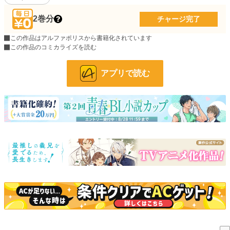
※2022年11月書籍化しました( *´艸｀)
よろしくお願いします
2巻分
チャージ完了
ただいま感想返信停止中です。申し訳ありません。でも皆様の感想はとても楽し
この作品はアルファポリスから書籍化されています
く嬉しく拝読しております！ありがとうございます！
この作品のコミカライズを読む
アプリで読む
小説
70 位 / 228,955 件
BL
5 位 / 31,454 件
お気に入り
21,679
24h.ポイント
16,246 pt
文字数(レンタル含む)
1,378,293
更新日時
2026.08.02 10:00
初回公開日時
2021.09.25 11:00
週間ポイント
180,146 pt (45 位)
月間ポイント
624,233 pt (49 位)