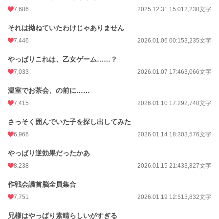
7,686
2025.12.31 15:01
2,230文字
それは拗ねていたわけじゃありません
7,446
2026.01.06 00:15
3,235文字
やっぱりこれは、乙女ゲーム……？
7,033
2026.01.07 17:46
3,066文字
温室でお茶会、の前に……
7,415
2026.01.10 17:29
2,740文字
さっそく囲んでいた子を探し出してみた
6,966
2026.01.14 18:30
3,576文字
やっぱり逆効果だったかあ
8,238
2026.01.15 21:43
3,827文字
作戦会議首脳全員集合
7,751
2026.01.19 12:51
3,832文字
兄様はやっぱり素晴らしいがすぎる