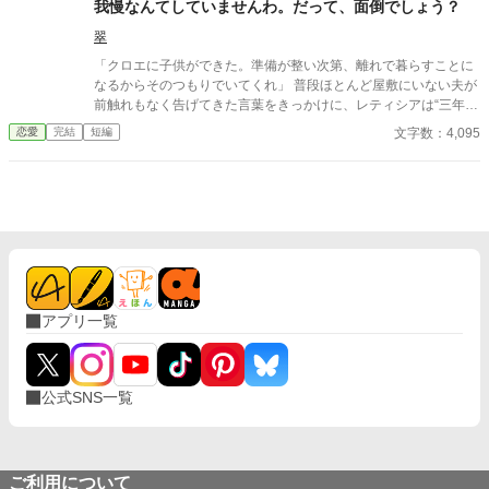
我慢なんてしていませんわ。だって、面倒でしょう？
だ！ 当然ながらボクもそのビジュアルにノックアウトされた。 ネ
た！ プロフのwebサイトから飛べるので、もしよかったら、お話
ップリももちろんコンプリートしたし、アクスタももちろん手に
翠
と一緒に楽しんでくださったら、とてもうれしいです！ 表紙や動
入れた！ そんなボクの推しジルベスターは、その無表情のせいで
画にAIを使っていますが、小説にはAIを使っておりません 皆さま
「クロエに子供ができた。準備が整い次第、離れで暮らすことに
「人を馬鹿にしている」「心がない」「冷酷」といわれ、悪役令
の応援のおかげで『もふもふ獣人に転生したら、最愛の推しに溺
なるからそのつもりでいてくれ」 普段ほとんど屋敷にいない夫が
息と呼ばれていた。 でもボクにはわかっていた。全部誤解なんだ
愛されています』書籍化、心から、ありがとうございます！
前触れもなく告げてきた言葉をきっかけに、レティシアは“三年
って。 ジルベスターは優しい人なんだって。 あの無表情の下には
間”の契約を終わらせることにした。 赤の他人を屋敷に迎えるこ
確かに温かなものが隠れてるはずなの！ なのに誰もそれを理解し
文字数：4,095
恋愛
完結
短編
とはしない。 不要なものに感情を砕く理由などない。 「だって、
ようとしなかった。 そして最後に断罪されてしまうのだ！あのピ
面倒でしょう？」 不誠実な夫も、無意味な結婚も、 この際すべて
ンク頭に惑わされたあんぽんたんたちのせいで！！ ジルベスター
切り捨ててしまいましょう。
が断罪されたときには悔し涙にぬれた。 なんとかジルベスターを
救おうとすべてのルートを試し、ゲームをやり込みまくった。 で
も何をしてもジルベスターは断罪された。 ボクはこの世界で大声
で叫ぶ。 ボクのお義兄様はカッコよくて優しい最高のお義兄様な
んだからっ！ ゲームの世界ならいざしらず、このボクがついてる
からには断罪なんてさせないっ！ 最高に可愛いハイスぺモブ令息
に転生したボクは、可愛さと前世の知識を武器にお義兄さまを守
アプリ一覧
りますっ！ ※表紙その他のイラストはAIにて作成致しておりま
す。（文字指定のみで作成しております） ⭐︎⭐︎⭐︎ ご拝読頂きありが
とうございます！ コメント、エール、いいねお待ちしております
♡ 「もう我慢なんてしません！家族からうとまれていた俺は、家
公式SNS一覧
を出て冒険者になります！」書籍発売中！ 連載続いておりますの
で、そちらもぜひ♡
ご利用について