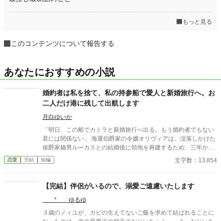
もっと見る
このコンテンツについて報告する
あなたにおすすめの小説
婚約者は私を捨て、私の持参船で愛人と新婚旅行へ。お
二人だけ港に残して出航します
月白ゆいか
「明日、この船でカミラと新婚旅行へ出る。もう婚約者でもない
君には関係ない」 海運伯爵家の令嬢オリヴィアは、没落しかけた
侯爵家嫡男ルーカスとの結婚後に領地を再建するため、三年かけ
て持参船〈暁の鴎〉号を準備してきた。 船員をそろえ、航路を整
文字数：13,854
恋愛
完結
短編
え、翌朝には嵐で被害を受けた島々へ出航する予定だった。船倉
には、備蓄があと二日で尽きる島民へ届ける食糧、薬、毛布が積
まれている。 ところが出航前日、港へ着いたオリヴィアが見たの
【完結】伴侶がいるので、溺愛ご遠慮いたします
は、船から降ろされる救援物資と、代わりに積み込まれる衣装
* ゆるゆ
箱、酒樽、鏡台、長椅子だった。 船上にはルーカスと、その愛人
カミラがいる。 ルーカスはオリヴィアとの婚約を一方的に解消
３歳のノィユが、カビの生えてないご飯を求めて結ばれることに
し、カミラとの婚礼と新婚旅行、さらに自分の私的事業へ〈暁の