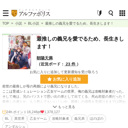
TOP
>
小説
>
BL小説
>
最推しの義兄を愛でるため、長生きします！
BL
連載中
長編
R18
最推しの義兄を愛でるため、長生きし
ます！
朝陽天満
（近況ボード：
23 件
）
お気に入りに追加して更新通知を受け取ろう
お気に入り追加
前世の最推しが母の再婚により義兄になりました。
ここは育成シミュレーション乙女ゲームの世界。俺の義兄は攻略対象者だった。
そして俺は、兄のパソストで思い出の弟として出てくる、死ぬ前提の弟だった！
最推しの弟とか、もう死んでもいい！いや、最推しの成長を見届けるまでは死ね
ない！俺、生きる！死亡フラグなんて叩き壊して今日も最推しを愛でるのだ！
24h.ポイント
16,246pt
1,378,127
乙女ゲームに転生してしまった死亡フラグだらけの弟奮闘記。
BL
異世界
乙女ゲーム
攻略対象者
義兄弟
ほのぼの
アンダルシュ
濡れ場は最後の方にしか出てこない気がします。