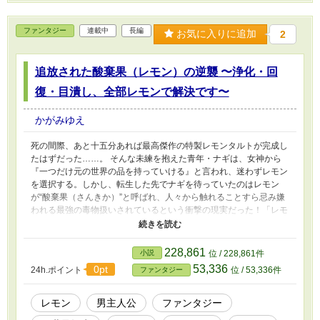
ファンタジー
連載中
長編
お気に入りに追加
2
追放された酸棄果（レモン）の逆襲 〜浄化・回
復・目潰し、全部レモンで解決です〜
かがみゆえ
死の間際、あと十五分あれば最高傑作の特製レモンタルトが完成し
たはずだった……。 そんな未練を抱えた青年・ナギは、女神から
『一つだけ元の世界の品を持っていける』と言われ、迷わずレモン
を選択する。 ​しかし、転生した先でナギを待っていたのはレモン
が“酸棄果（さんきか）”と呼ばれ、人々から触れることすら忌み嫌
われる最強の毒物扱いされているという衝撃の現実だった！ ​「レモ
ンがない食卓は色のない虹と同じだ。この世界の常識を、おれがま
とめてなぎ倒す！」 ​女神から授かった様々な特性を持つ【神器レモ
ン】を手にナギは立ち上がる。 これは、一人のレモン愛好家が異
228,861
小説
位 / 228,861件
世界の食文化を鮮烈に塗り替える、痛快な冒険譚である。 ​
53,336
0pt
24h.ポイント
位 / 53,336件
ファンタジー
レモン
男主人公
ファンタジー