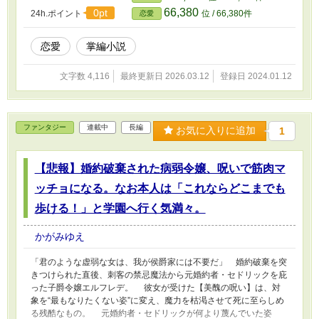
66,380
0pt
24h.ポイント
位 / 66,380件
恋愛
恋愛
掌編小説
文字数 4,116
最終更新日 2026.03.12
登録日 2024.01.12
ファンタジー
連載中
長編
お気に入りに追加
1
【悲報】婚約破棄された病弱令嬢、呪いで筋肉マ
ッチョになる。なお本人は「これならどこまでも
歩ける！」と学園へ行く気満々。
かがみゆえ
​「君のような虚弱な女は、我が侯爵家には不要だ」 ​ 婚約破棄を突
きつけられた直後、刺客の禁忌魔法から元婚約者・セドリックを庇
った子爵令嬢エルフレデ。 彼女が受けた【美醜の呪い】は、対
象を“最もなりたくない姿”に変え、魔力を枯渇させて死に至らしめ
る残酷なもの。 ​元婚約者・セドリックが何より蔑んでいた姿