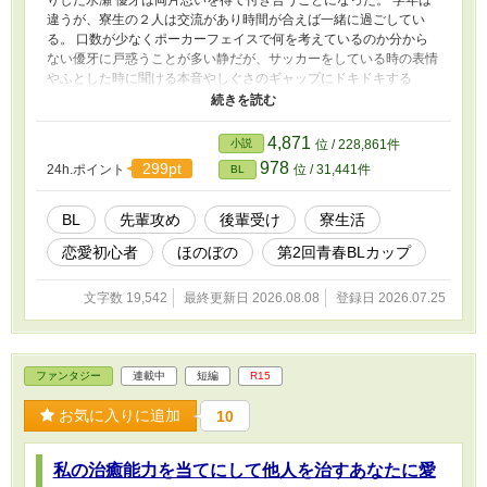
りした水瀬 優牙は両片思いを得て付き合うことになった。 学年は
違うが、寮生の２人は交流があり時間が合えば一緒に過ごしてい
る。 口数が少なくポーカーフェイスで何を考えているのか分から
ない優牙に戸惑うことが多い静だが、サッカーをしている時の表情
やふとした時に聞ける本音やしぐさのギャップにドキドキする
日々。 静は付き合ってるんだから先輩らしくリードしなきゃなと
思っていても、いつも優牙のペースに持っていかれてしまう。
「あれ、もしかして僕が下……？」 次のステップに進むべく、予
4,871
小説
位 / 228,861件
習をしていると押し倒されるのは自分ではないかと思い始める静。
978
299pt
24h.ポイント
位 / 31,441件
BL
それも悪くないかもと思うが、やっぱりリードしたい。 「先
輩……」 「っ」 恋愛初心者の２人は、不器用ながら仲を深めてい
くのだった。 ⚠️優牙×静に見えるが、静×優牙である。 .
BL
先輩攻め
後輩受け
寮生活
恋愛初心者
ほのぼの
第2回青春BLカップ
文字数 19,542
最終更新日 2026.08.08
登録日 2026.07.25
ファンタジー
連載中
短編
R15
お気に入りに追加
10
私の治癒能力を当てにして他人を治すあなたに愛