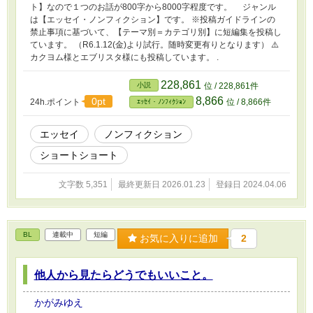
ト】なので１つのお話が800字から8000字程度です。 ジャンル
は【エッセイ・ノンフィクション】です。 ※投稿ガイドラインの
禁止事項に基づいて、【テーマ別＝カテゴリ別】に短編集を投稿し
ています。 （R6.1.12(金)より試行。随時変更有りとなります） ⚠️
カクヨム様とエブリスタ様にも投稿しています。 .
228,861
小説
位 / 228,861件
8,866
0pt
24h.ポイント
位 / 8,866件
ｴｯｾｲ・ﾉﾝﾌｨｸｼｮﾝ
エッセイ
ノンフィクション
ショートショート
文字数 5,351
最終更新日 2026.01.23
登録日 2024.04.06
BL
連載中
短編
お気に入りに追加
2
他人から見たらどうでもいいこと。
かがみゆえ