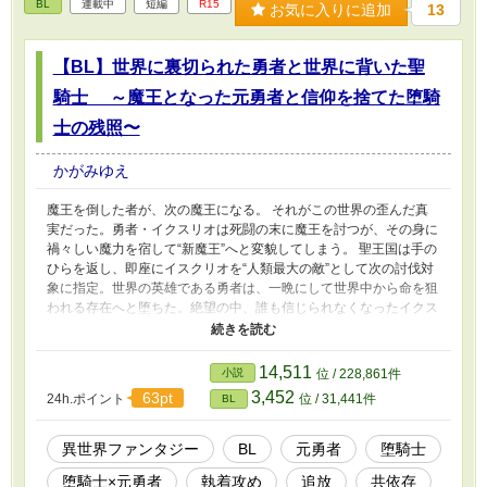
BL
連載中
短編
R15
お気に入りに追加
13
【BL】世界に裏切られた勇者と世界に背いた聖
騎士 ～魔王となった元勇者と信仰を捨てた堕騎
士の残照〜
かがみゆえ
魔王を倒した者が、次の魔王になる。 それがこの世界の歪んだ真
実だった。 ​勇者・イクスリオは死闘の末に魔王を討つが、その身に
禍々しい魔力を宿して“新魔王”へと変貌してしまう。 聖王国は手の
ひらを返し、即座にイスクリオを“人類最大の敵”として次の討伐対
象に指定。 ​世界の英雄である勇者は、一晩にして世界中から命を狙
われる存在へと堕ちた。 ​絶望の中、誰も信じられなくなったイクス
リオの前に現れたのは、かつて神に誓いを立てた幼馴染の聖騎士・
ルミナザード。 彼が抜いた剣で斬り伏せたのは、イクスリオでは
なく新魔王を討伐しようとした冒険者たちだった。 ​「世界が君を拒
14,511
小説
位 / 228,861件
むなら、俺は魔王側につく」 ​神への信仰を捨て“堕騎士”となって魔
3,452
63pt
24h.ポイント
位 / 31,441件
BL
王側に味方する男と、すべてを失った新魔王。 人間の土地を追わ
れ、世界の果てにある魔族の国からさらに深い闇の奥へ……。 ​ これ
は、世界を犠牲にして二人だけの永遠の孤独と愛を手に入れた物語
異世界ファンタジー
BL
元勇者
堕騎士
である。 .
堕騎士×元勇者
執着攻め
追放
共依存