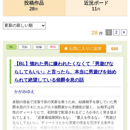
投稿作品
近況ボード
28
11
件
件
28
1
2
件
BL
完結
短編
R15
お気に入りに追加
680
【BL】惚れた男に嫌われたくなくて「男遊びな
らしてもいい」と言ったら、本当に男遊びを始め
られて絶望している侯爵令息の話
かがみゆえ
多額の借金で没落寸前の実家を救うため、結婚相手を探していた男
爵令息のラキにカムグロス侯爵家から求婚状が届く。 お相手は同
性のディートリヒで、初対面で歓迎されるどころか冷たく突き放さ
れてしまう。 『必要最低限関わるな』 『愛人を作るな』 『男遊び
ならしてもいい』 ディートリヒから実家の借金を完済する条件を
言われたラキは、学園で令息たちとの交流を満喫中。 褒め上手な