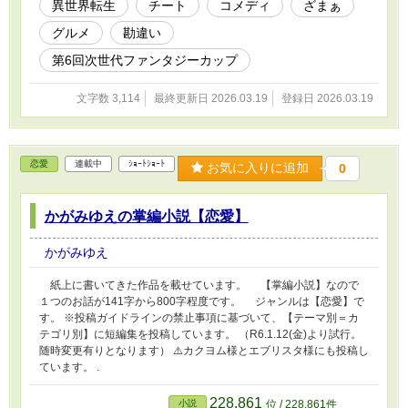
異世界転生
チート
コメディ
ざまぁ
グルメ
勘違い
第6回次世代ファンタジーカップ
文字数 3,114
最終更新日 2026.03.19
登録日 2026.03.19
恋愛
連載中
ｼｮｰﾄｼｮｰﾄ
お気に入りに追加
0
かがみゆえの掌編小説【恋愛】
かがみゆえ
紙上に書いてきた作品を載せています。 【掌編小説】なので
１つのお話が141字から800字程度です。 ジャンルは【恋愛】で
す。 ※投稿ガイドラインの禁止事項に基づいて、【テーマ別＝カ
テゴリ別】に短編集を投稿しています。 （R6.1.12(金)より試行。
随時変更有りとなります） ⚠️カクヨム様とエブリスタ様にも投稿し
ています。 .
228,861
小説
位 / 228,861件