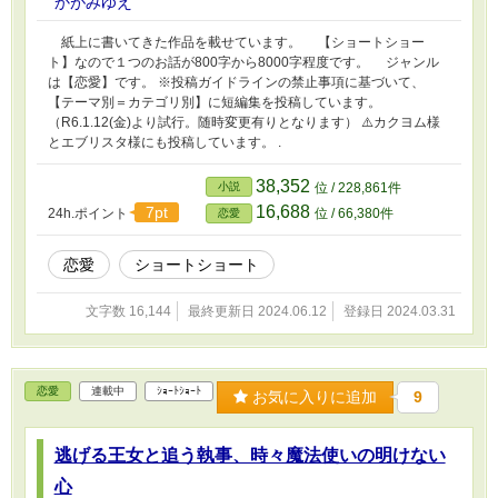
かがみゆえ
紙上に書いてきた作品を載せています。 【ショートショー
ト】なので１つのお話が800字から8000字程度です。 ジャンル
は【恋愛】です。 ※投稿ガイドラインの禁止事項に基づいて、
【テーマ別＝カテゴリ別】に短編集を投稿しています。
（R6.1.12(金)より試行。随時変更有りとなります） ⚠️カクヨム様
とエブリスタ様にも投稿しています。 .
38,352
小説
位 / 228,861件
16,688
7pt
24h.ポイント
位 / 66,380件
恋愛
恋愛
ショートショート
文字数 16,144
最終更新日 2024.06.12
登録日 2024.03.31
恋愛
連載中
ｼｮｰﾄｼｮｰﾄ
お気に入りに追加
9
逃げる王女と追う執事、時々魔法使いの明けない
心