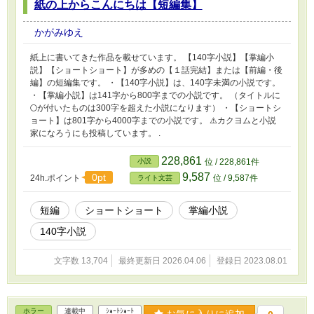
紙の上からこんにちは【短編集】
かがみゆえ
紙上に書いてきた作品を載せています。 【140字小説】【掌編小
説】【ショートショート】が多めの【１話完結】または【前編・後
編】の短編集です。 ・【140字小説】は、140字未満の小説です。
・【掌編小説】は141字から800字までの小説です。 （タイトルに
🌕️が付いたものは300字を超えた小説になります） ・【ショートシ
ョート】は801字から4000字までの小説です。 ⚠️カクヨムと小説
家になろうにも投稿しています。 .
228,861
小説
位 / 228,861件
9,587
0pt
24h.ポイント
位 / 9,587件
ライト文芸
短編
ショートショート
掌編小説
140字小説
文字数 13,704
最終更新日 2026.04.06
登録日 2023.08.01
ホラー
連載中
ｼｮｰﾄｼｮｰﾄ