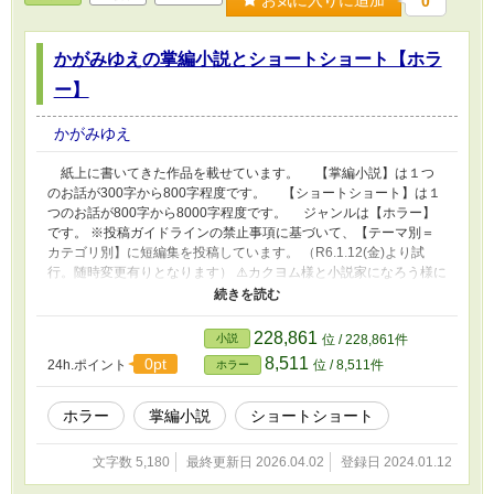
お気に入りに追加
0
かがみゆえの掌編小説とショートショート【ホラ
ー】
かがみゆえ
紙上に書いてきた作品を載せています。 【掌編小説】は１つ
のお話が300字から800字程度です。 【ショートショート】は１
つのお話が800字から8000字程度です。 ジャンルは【ホラー】
です。 ※投稿ガイドラインの禁止事項に基づいて、【テーマ別＝
カテゴリ別】に短編集を投稿しています。 （R6.1.12(金)より試
行。随時変更有りとなります） ⚠️カクヨム様と小説家になろう様に
も投稿しています。 ４月６日(月) 一身上の理由により、一部エピ
ソードの掲載を終了いたしました。 .
228,861
小説
位 / 228,861件
8,511
0pt
24h.ポイント
位 / 8,511件
ホラー
ホラー
掌編小説
ショートショート
文字数 5,180
最終更新日 2026.04.02
登録日 2024.01.12