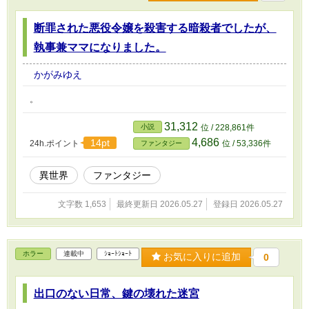
断罪された悪役令嬢を殺害する暗殺者でしたが、
執事兼ママになりました。
かがみゆえ
。
31,312
小説
位 / 228,861件
4,686
14pt
24h.ポイント
位 / 53,336件
ファンタジー
異世界
ファンタジー
文字数 1,653
最終更新日 2026.05.27
登録日 2026.05.27
ホラー
連載中
ｼｮｰﾄｼｮｰﾄ
お気に入りに追加
0
出口のない日常、鍵の壊れた迷宮