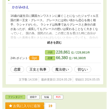
かがみゆえ
16歳の誕生日に隣国カンワストンに嫁ぐことになったジョヴィル王
国の第一王女・グレース。 グレースには幼い頃から恋心を抱く相
手、ラシャドがいた。 ラシャドは執事でありグレースと身分の差
があったが、成長してもグレースの想いは変わることなく大きくな
っていく。 国の為、国民のため、この世に生を受けた時に自分が
背負った責務を果たさなければならないと分かっていても、自分の
気持ちに嘘をつけないグレースはラシャドへ想いを伝えるが玉砕し
てしまう。 ラシャド以外の男性と結婚したくないので逃げ出した
いが、逃げることが出来ないグレース。 彼女の脚は、10年前のあ
228,861
小説
位 / 228,861件
る出来事がきっかけで動くことはなかった。 そんな彼女の元に魔
66,380
0pt
24h.ポイント
位 / 66,380件
恋愛
法使いが現れる。 .
恋愛
王女と執事
魔法使い
切ない
文字数 14,538
最終更新日 2024.05.29
登録日 2024.05.05
ファンタジー
連載中
短編
R15
お気に入りに追加
19