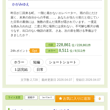
かがみゆえ
昨日が二回来る町。 一階に着かないエレベーター。 雨の日にだけ
届く、未来の自分からの手紙……。 ​あなたが当たり前だと信じてい
た日常の裏側には、無数の歪んだ境界が隠されています。 一度足
を踏み入れれば、二度と同じ場所には戻れない。 ​不可解な断片が織
りなす、出口のない物語の迷宮。 さあ、次の扉を開ける準備はで
きましたか？ .
228,861
小説
位 / 228,861件
8,511
0pt
24h.ポイント
位 / 8,511件
ホラー
ホラー
短編
ショートショート
１話完結
日常
文字数 2,728
最終更新日 2026.04.07
登録日 2026.04.07
ライト文芸
連載中
ｼｮｰﾄｼｮｰﾄ
お気に入りに追加
0