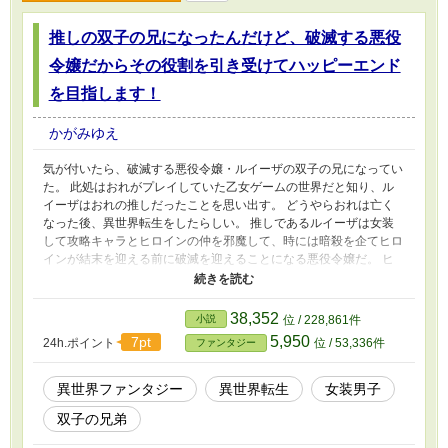
推しの双子の兄になったんだけど、破滅する悪役
令嬢だからその役割を引き受けてハッピーエンド
を目指します！
かがみゆえ
気が付いたら、破滅する悪役令嬢・ルイーザの双子の兄になってい
た。 此処はおれがプレイしていた乙女ゲームの世界だと知り、ル
イーザはおれの推しだったことを思い出す。 どうやらおれは亡く
なった後、異世界転生をしたらしい。 推しであるルイーザは女装
して攻略キャラとヒロインの仲を邪魔して、時には暗殺を企てヒロ
インが結末を迎える前に破滅を迎えることになる悪役令嬢だ。 ヒ
ロインが進むルートによっては、ルイーザの血族であるおれ含めた
家族も連帯責任で処刑されることになっていた。 どうすればルイ
ーザが破滅しないかを考えていたら、成り行きでおれがルイーザの
38,352
小説
位 / 228,861件
役目を引き受けることになっちまった！ こうなったら、今までプ
5,950
7pt
24h.ポイント
位 / 53,336件
ファンタジー
レイして得たゲームの知識を活かして、おれとルイーザのハッピー
エンドを迎えてみせる！ あっ、おれ、ルイーザの双子の兄だっ
た……。 いや、推しが幸せになるなら、なんでもオッケーです！ .
異世界ファンタジー
異世界転生
女装男子
双子の兄弟