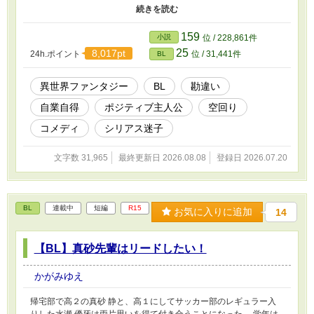
ラキの周りには可愛い令息が集まり、推し活状態に。 一方、ディ
ートリヒだけが嫉妬で胃を痛める日々。 ラキへの恋心を隠し続け
た不器用侯爵令息に、幸せな未来は訪れるのか？ .
159
小説
位 / 228,861件
25
8,017pt
24h.ポイント
位 / 31,441件
BL
異世界ファンタジー
BL
勘違い
自業自得
ポジティブ主人公
空回り
コメディ
シリアス迷子
文字数 31,965
最終更新日 2026.08.08
登録日 2026.07.20
BL
連載中
短編
R15
お気に入りに追加
14
【BL】真砂先輩はリードしたい！
かがみゆえ
帰宅部で高２の真砂 静と、高１にしてサッカー部のレギュラー入