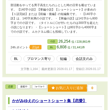
部活動をやってる男子高生たちのふとした時の日常を載せていま
す。 【140字小説】【掌編小説】【ショートショート】が多めの
【１話完結】または【前編・後編】の短編集です。 ・【140字小
説】は、140字未満の小説です。 ・【掌編小説】は141字から800
字までの小説です。 （タイトルに🌕️が付いたものは300字を超えた
小説になります） ・【ショートショート】は801字から4000字ま
での小説です。 ⚠️カクヨム様にも投稿しています。
26,254
小説
位 / 228,861件
6,808
21pt
24h.ポイント
位 / 31,441件
BL
BL
ブロマンス寄り
短編
会話文のみ
文字数 1,164
最終更新日 2026.01.17
登録日 2026.01.17
恋愛
連載中
ｼｮｰﾄｼｮｰﾄ
お気に入りに追加
0
かがみゆえのショートショート集【恋愛】