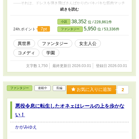
――それは、ドレスを弾き飛ばさんばかりのバキバキな筋肉マッチ
ョだった！ ​絶望に沈む周囲を余所に、当のエルフレデは拳を握
りしめ、歓喜に震える。 「……身体が動く！ 息切れもしな
い！ 筋肉こそが健康そのものですね！！」 ​ 死の呪いさえも“筋
38,352
小説
位 / 228,861件
トレのエネルギー源”に変換し、爆走を開始する筋肉令嬢。 後悔
5,950
7pt
24h.ポイント
位 / 53,336件
ファンタジー
して追いかけてくる元婚約者など眼中になく、エルフレデは鋼の肉
体で運命を切り拓く！ .
異世界
ファンタジー
女主人公
コメディ
学園
文字数 1,750
最終更新日 2026.03.01
登録日 2026.03.01
ファンタジー
連載中
長編
お気に入りに追加
2
悪役令息に転生したオネェはレールの上を歩かな
い！
かがみゆえ
、