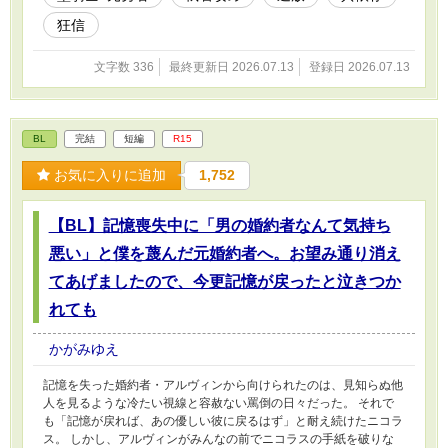
狂信
文字数 336
最終更新日 2026.07.13
登録日 2026.07.13
BL
完結
短編
R15
お気に入りに追加
1,752
​【BL】記憶喪失中に「男の婚約者なんて気持ち
悪い」と僕を蔑んだ元婚約者へ。お望み通り消え
てあげましたので、今更記憶が戻ったと泣きつか
れても
かがみゆえ
記憶を失った婚約者・アルヴィンから向けられたのは、見知らぬ他
人を見るような冷たい視線と容赦ない罵倒の日々だった。 それで
も「記憶が戻れば、あの優しい彼に戻るはず」と耐え続けたニコラ
ス。 しかし、アルヴィンがみんなの前でニコラスの手紙を破りな