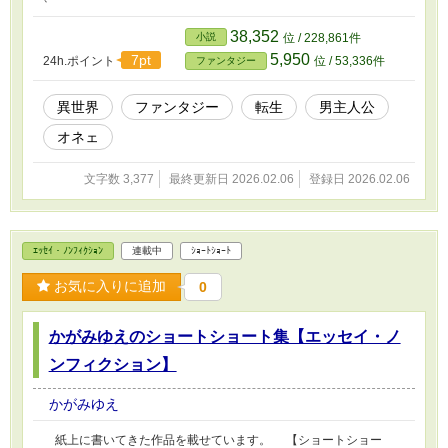
38,352
小説
位 / 228,861件
5,950
7pt
24h.ポイント
位 / 53,336件
ファンタジー
異世界
ファンタジー
転生
男主人公
オネェ
文字数 3,377
最終更新日 2026.02.06
登録日 2026.02.06
ｴｯｾｲ・ﾉﾝﾌｨｸｼｮﾝ
連載中
ｼｮｰﾄｼｮｰﾄ
お気に入りに追加
0
かがみゆえのショートショート集【エッセイ・ノ
ンフィクション】
かがみゆえ
紙上に書いてきた作品を載せています。 【ショートショー