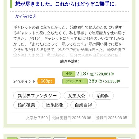
想が尽きました。これからはどうぞご勝手に。
かがみゆえ
ギャレットの役に立ちたかった。 治癒移行で他人のために行動す
るギャレットの役に立ちたくて、私も限界まで治癒能力を使い続け
てきた。 だけど、ギャレットにとって私は“都合のいい女”でしかな
かった。 ​「あなたにとって、私ってなに？」 私の問い掛けに眉を
ひそめるだけの彼を見て、私の中で何かが崩れ去った。 ​同僚の胸で
涙を流したあの日、私は決めた。 自分の人生を自分のために使う
と。 新たな一歩を踏み出した治癒師と治癒師に頼りきって“危険な
怪我”を自分に移し続けた元婚約者の結末とは。
2,187
小説
位 / 228,861件
365
668pt
24h.ポイント
位 / 53,336件
ファンタジー
異世界ファンタジー
女主人公
治癒師
婚約破棄
因果応報
自業自得
文字数 7,599
最終更新日 2026.08.08
登録日 2026.08.05