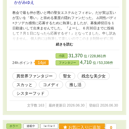
かがみゆえ
教会で最も仲が悪いと噂の聖女エステルとフィオレ。だが実は互い
が互いを「尊い」と崇める重度の隠れファンだった。 ⚠️同性バディ
×クソデカ感情に応募するために執筆しましたが、募集締切日を１
日勘違いして出来ませんでした。 『よーし、６月30日までに投稿
して７月１日になったら応募するぞ！』となってました。申し訳あ
りません。 個人的には執筆して楽しいのでこのまま削除せずに投
稿していきます。 １話目は誤字脱字が多かったので、削除しまし
た。 .
31,370
小説
位 / 228,861件
4,710
14pt
24h.ポイント
位 / 53,336件
ファンタジー
異世界ファンタジー
聖女
残念な美少女
スカッと
コメディ
推し活
シスターフッド
文字数 163
最終更新日 2026.06.30
登録日 2026.06.30
ホラー
連載中
ｼｮｰﾄｼｮｰﾄ
お気に入りに追加
0