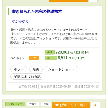
書き殴られた未完の物語標本
かがみゆえ
身体・感情・記憶にまつわるショートショートのホラーです。
【ショートショート】なので、１つのお話が800字から8000字程度
です。 ⚠️この物語はフィクションです。実在の人物や団体などとは
関係ありません。 .
228,861
小説
位 / 228,861件
8,511
0pt
24h.ポイント
位 / 8,511件
ホラー
ホラー
短編
ショートショート
記憶にまつわる話
文字数 60,622
最終更新日 2026.06.28
登録日 2026.04.13
ファンタジー
連載中
長編
お気に入りに追加
4