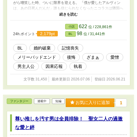
がら嘲笑した時、ついに限界を迎える。 「僕が愛したアルヴィン
は、あの日死んだんだ」 ​誰も信じられなくなったニコラスは隣国へ
留学することになった。 留学先で過去を乗り越え、新しい幸福を
掴んだニコラス。 そこへ「記憶が戻った」と涙を流すアルヴィン
が現れるが、すでにニコラスの心には少しの情も残ってなくて
622
小説
位 / 228,861件
―――……。
98
2,179pt
24h.ポイント
位 / 31,441件
BL
BL
婚約破棄
記憶喪失
メリーバッドエンド
後悔
ざまぁ
愛憎
男主人公
因果応報
執着
文字数 31,450
最終更新日 2026.07.06
登録日 2026.06.21
ファンタジー
連載中
短編
お気に入りに追加
1
尊い推しを汚す男は全員排除！ 聖女二人の過激
な愛と絆