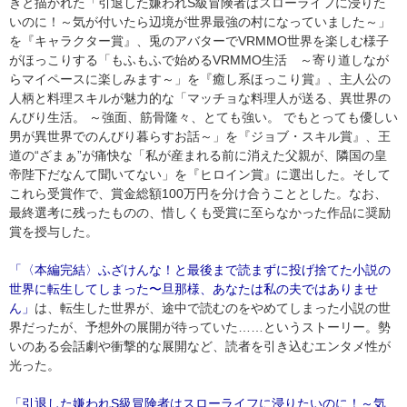
きと描かれた「引退した嫌われS級冒険者はスローライフに浸りた
いのに！～気が付いたら辺境が世界最強の村になっていました～」
を『キャラクター賞』、兎のアバターでVRMMO世界を楽しむ様子
がほっこりする「もふもふで始めるVRMMO生活 ～寄り道しなが
らマイペースに楽しみます～」を『癒し系ほっこり賞』、主人公の
人柄と料理スキルが魅力的な「マッチョな料理人が送る、異世界の
んびり生活。 ～強面、筋骨隆々、とても強い。 でもとっても優しい
男が異世界でのんびり暮らすお話～」を『ジョブ・スキル賞』、王
道の“ざまぁ”が痛快な「私が産まれる前に消えた父親が、隣国の皇
帝陛下だなんて聞いてない」を『ヒロイン賞』に選出した。そして
これら受賞作で、賞金総額100万円を分け合うこととした。なお、
最終選考に残ったものの、惜しくも受賞に至らなかった作品に奨励
賞を授与した。
「〈本編完結〉ふざけんな！と最後まで読まずに投げ捨てた小説の
世界に転生してしまった〜旦那様、あなたは私の夫ではありませ
ん」
は、転生した世界が、途中で読むのをやめてしまった小説の世
界だったが、予想外の展開が待っていた……というストーリー。勢
いのある会話劇や衝撃的な展開など、読者を引き込むエンタメ性が
光った。
「引退した嫌われS級冒険者はスローライフに浸りたいのに！～気