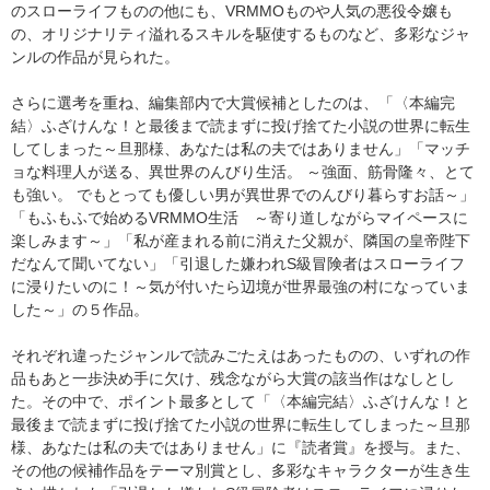
のスローライフものの他にも、VRMMOものや人気の悪役令嬢も
の、オリジナリティ溢れるスキルを駆使するものなど、多彩なジャ
ンルの作品が見られた。
さらに選考を重ね、編集部内で大賞候補としたのは、「〈本編完
結〉ふざけんな！と最後まで読まずに投げ捨てた小説の世界に転生
してしまった～旦那様、あなたは私の夫ではありません」「マッチ
ョな料理人が送る、異世界のんびり生活。 ～強面、筋骨隆々、とて
も強い。 でもとっても優しい男が異世界でのんびり暮らすお話～」
「もふもふで始めるVRMMO生活 ～寄り道しながらマイペースに
楽しみます～」「私が産まれる前に消えた父親が、隣国の皇帝陛下
だなんて聞いてない」「引退した嫌われS級冒険者はスローライフ
に浸りたいのに！～気が付いたら辺境が世界最強の村になっていま
した～」の５作品。
それぞれ違ったジャンルで読みごたえはあったものの、いずれの作
品もあと一歩決め手に欠け、残念ながら大賞の該当作はなしとし
た。その中で、ポイント最多として「〈本編完結〉ふざけんな！と
最後まで読まずに投げ捨てた小説の世界に転生してしまった～旦那
様、あなたは私の夫ではありません」に『読者賞』を授与。また、
その他の候補作品をテーマ別賞とし、多彩なキャラクターが生き生