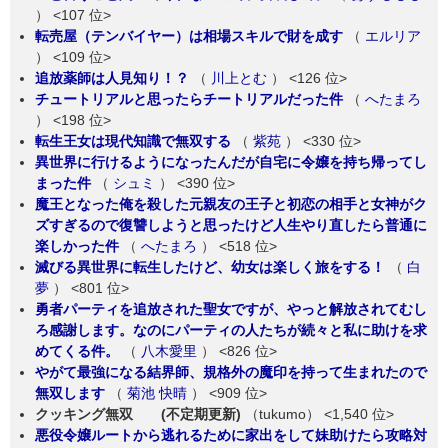
）
<107 位>
転売屋（テンバイヤー）は相場スキルで財を成す
（
エルリア
）
<109 位>
追放薬師は人見知り！？
（
川上とむ
）
<126 位>
チュートリアルと思ったらチートリアルだった件
（
へたまろ
）
<198 位>
転生王女は現代知識で無双する
（
紫苑
）
<330 位>
異世界に行けるようになったんだが自宅に令嬢を持ち帰ってし
まった件
（
シュミ
）
<390 位>
魔王となった俺を殺した元親友の王子と初恋の相手と女神がク
ズすぎるので復讐しようと思ったけど人生やり直したら普通に
楽しかった件
（
へたまろ
）
<518 位>
滅びる異世界に転生したけど、幼女は楽しく旅をする！
（
白
夢
）
<801 位>
勇者パーティを追放された聖女ですが、やっと解放されてむし
ろ感謝します。なのにパーティの人たちが続々と私に助けを求
めてくる件。
（
八木愛里
）
<826 位>
やがて最強になる結界師、規格外の魔印を持って生まれたので
無双します
（
菊池 快晴
）
<909 位>
クッキング無双 (不定期更新)
（tukumo）
<1,540 位>
悪役令嬢ルートから逃れるために家出をして妹助けたら攻略対