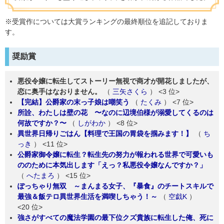
※受賞作については大賞ランキングの最終順位を追記しておりま
す。
奨励賞
悪役令嬢に転生してストーリー無視で商才が開花しましたが、
恋に奥手はなおりません。
（
三矢さくら
）
<3 位>
【完結】公爵家の末っ子娘は嘲笑う
（
たくみ
）
<7 位>
所詮、わたしは壁の花 〜なのに辺境伯様が溺愛してくるのは
何故ですか？〜
（
しがわか
）
<8 位>
異世界日帰りごはん【料理で王国の胃袋を掴みます！】
（
ち
っき
）
<11 位>
公爵家御令嬢に転生？転生先の努力が報われる世界で可愛いも
ののために本気出します「えっ？私悪役令嬢なんですか？」
（
へたまろ
）
<15 位>
ぽっちゃり無双 ～まんまる女子、『暴食』のチートスキルで
最強＆飯テロ異世界生活を満喫しちゃう！～
（
空戯K
）
<20 位>
強さがすべての魔法学園の最下位クズ貴族に転生した俺、死に