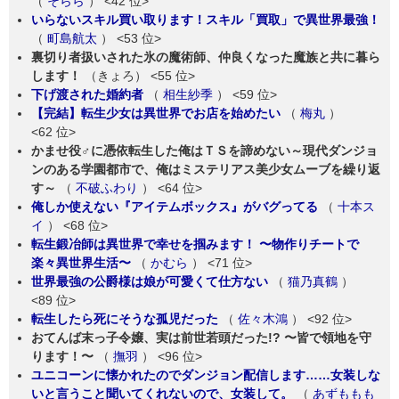
（
そらら
）
<42 位>
いらないスキル買い取ります！スキル「買取」で異世界最強！
（
町島航太
）
<53 位>
裏切り者扱いされた氷の魔術師、仲良くなった魔族と共に暮ら
します！
（きょろ）
<55 位>
下げ渡された婚約者
（
相生紗季
）
<59 位>
【完結】転生少女は異世界でお店を始めたい
（
梅丸
）
<62 位>
かませ役♂に憑依転生した俺はＴＳを諦めない～現代ダンジョ
ンのある学園都市で、俺はミステリアス美少女ムーブを繰り返
す～
（
不破ふわり
）
<64 位>
俺しか使えない『アイテムボックス』がバグってる
（
十本ス
イ
）
<68 位>
転生鍛冶師は異世界で幸せを掴みます！ 〜物作りチートで
楽々異世界生活〜
（
かむら
）
<71 位>
世界最強の公爵様は娘が可愛くて仕方ない
（
猫乃真鶴
）
<89 位>
転生したら死にそうな孤児だった
（
佐々木鴻
）
<92 位>
おてんば末っ子令嬢、実は前世若頭だった!? 〜皆で領地を守
ります！〜
（
撫羽
）
<96 位>
ユニコーンに懐かれたのでダンジョン配信します……女装しな
いと言うこと聞いてくれないので、女装して。
（
あずももも