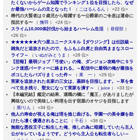
たくないからゲーム知識でランキング１位を目指したら、なぜ
か最強ハーレムの主となった！
（
こはるんるん
）
<22 位>
稀代の大賢者は０歳児から暗躍する〜公爵家のご令息は運命に
抵抗する〜
（
撫羽
）
<24 位>
スライム10,000体討伐から始まるハーレム生活
（
昼寝部
）
<26 位>
★★★★★★六つ星ユニークスキル【ダウジング】は伝説級～
雑魚だと追放されたので、もふもふ白虎と自由気ままなスロー
ライフ～
（
いぬがみとうま
）
<28 位>
【悲報】最弱ジョブ「弓使い」の俺、ダンジョン攻略中にＳラ
ンク迷惑パーティーに絡まれる。～配信中に最弱の俺が最強を
ボコしたらバズりまくった件～
（
果 一
）
<29 位>
実家を追放された名家の三女は、薬師を目指します。～草を食
べて生き残り、聖女になって実家を潰す～
（
juice
）
<33 位>
【本編完結】鑑定の結果、適職の欄に「魔王」がありましたが
興味ないので美味しい料理を出す宿屋のオヤジを目指します
（
厘/りん
）
<34 位>
他人の寿命が視える俺は理を捻じ曲げる。学園一の美令嬢を助
けたら凄く優遇されることに
（
千石
）
<38 位>
無能な悪役王子に転生した俺、推しの為に暗躍していたら主人
公がキレているようです。どうやら主人公も転生者らしい～