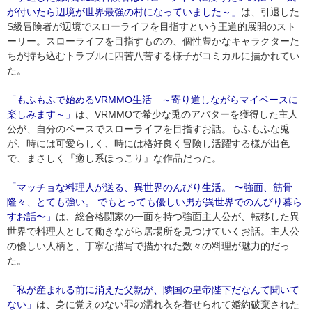
が付いたら辺境が世界最強の村になっていました～」
は、引退した
S級冒険者が辺境でスローライフを目指すという王道的展開のスト
ーリー。スローライフを目指すものの、個性豊かなキャラクターた
ちが持ち込むトラブルに四苦八苦する様子がコミカルに描かれてい
た。
「もふもふで始めるVRMMO生活 ～寄り道しながらマイペースに
楽しみます～」
は、VRMMOで希少な兎のアバターを獲得した主人
公が、自分のペースでスローライフを目指すお話。もふもふな兎
が、時には可愛らしく、時には格好良く冒険し活躍する様が出色
で、まさしく『癒し系ほっこり』な作品だった。
「マッチョな料理人が送る、異世界のんびり生活。 〜強面、筋骨
隆々、とても強い。 でもとっても優しい男が異世界でのんびり暮ら
すお話〜」
は、総合格闘家の一面を持つ強面主人公が、転移した異
世界で料理人として働きながら居場所を見つけていくお話。主人公
の優しい人柄と、丁寧な描写で描かれた数々の料理が魅力的だっ
た。
「私が産まれる前に消えた父親が、隣国の皇帝陛下だなんて聞いて
ない」
は、身に覚えのない罪の濡れ衣を着せられて婚約破棄された