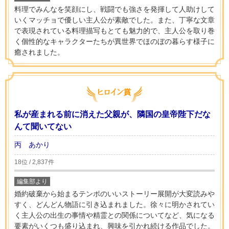
料理でみんなを笑顔にし、戦闘でも強さを発揮して人助けして
いくマッチョで優しい主人公が素敵でした。また、丁寧な文章
で表現されている料理描写もとても魅力的で、主人公を取り巻
く個性的なキャラクターたちが異世界でほのぼの暮らす様子に
癒されました。
私が産まれる前に消えた父親が、隣国の皇帝陛下だな
んて聞いてない
丙 あかり
18位 / 2,837件
編集部より
婚約破棄から始まるテンポのいいストーリー展開が大変読みや
すく、どんどん物語に引き込まれました。徐々に明かされてい
く主人公の出生の事情や精霊との関係についてなど、気になる
要素がいくつも盛り込まれ、興味を引かれ続ける作品でした。