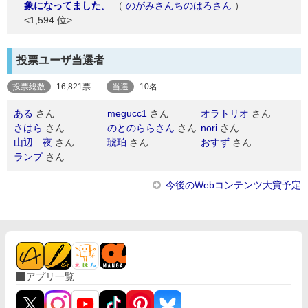
象になってました。
（
のがみさんちのはろさん
）
<1,594 位>
投票ユーザ当選者
投票総数
16,821票
当選
10名
ある
さん
megucc1
さん
オラトリオ
さん
さはら
さん
のとのららさん
さん
nori
さん
山辺 夜
さん
琥珀
さん
おすず
さん
ランプ
さん
今後のWebコンテンツ大賞予定
アプリ一覧