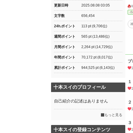
更新日時
2025.08.08 03:05
小
文字数
656,454
24h.ポイント
113 pt (9,706位)
週間ポイント
565 pt (13,486位)
月間ポイント
2,264 pt (14,729位)
年間ポイント
70,172 pt (8,017位)
プ
累計ポイント
944,525 pt (6,143位)
１
十本スイのプロフィール
自己紹介の記述はありません
２
もっと見る
３
十本スイの登録コンテンツ
1