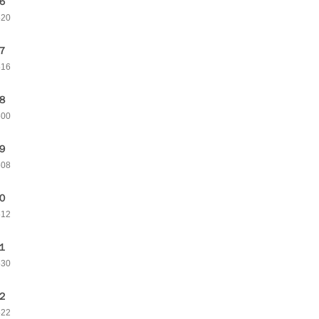
６
520
７
516
８
500
９
508
０
512
１
530
２
522