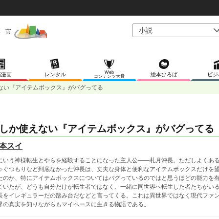
Web
稿漫画
レンタル
絵本ひろば
ビジ
コンテンツ大賞
ない『アイテムボックス』がバグってる
しか使えない『アイテムボックス』がバグってる
本スイ
にいう神様転生とやらを経験することになった主人公――札月沖長。ただしよくあ
ゃぐつもりなど到底なかった沖長は、丈夫な身体と便利なアイテムボックスだけを
たのか、特にアイテムボックスについてはバグっているのではと思うほどの能力を
ていたが、どうも自分だけが転生者ではなく、一緒に同世界へ転生した者たちがい
長をイレギュラーだの踏み台だなどと言ってくる。これは異世界ではなく現代ファ
界の真実を知りながらもマイペースに生きる物語である。