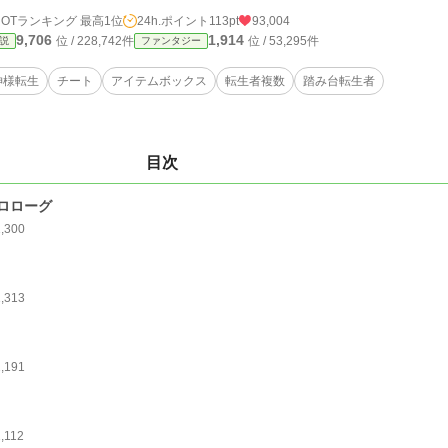
HOTランキング 最高1位
24h.ポイント
113pt
93,004
9,706
1,914
位 / 228,742件
位 / 53,295件
説
ファンタジー
神様転生
チート
アイテムボックス
転生者複数
踏み台転生者
目次
ロローグ
1,300
1,313
1,191
,112