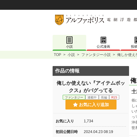
小説
公式漫画
投
TOP
>
小説
>
ファンタジー小説
>
俺しか使え
作品の情報
俺
俺しか使えない『アイテムボッ
クス』がバグってる
十
ファンタジー
連載中
長編
R15
俗
お気に入り追加
し
い
っ
お気に入り
1,734
沖
世
初回公開日時
2024.04.23 08:19