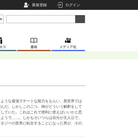
新規登録
ログイン
ネス
書籍
メディア化
るような最強でチートな能力をもらい、異世界では
望んだ。しかしこの二つ、神がどういう解釈をして
有していた。これはこれで便利に使えばいいかと思
るようで……。しかもそいつらは自分が主人公で、
ンタジーの世界に転生することになった男が、その