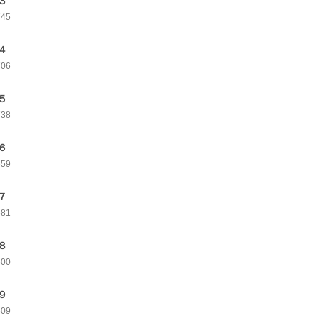
３
745
４
706
５
738
６
659
７
681
８
600
９
609