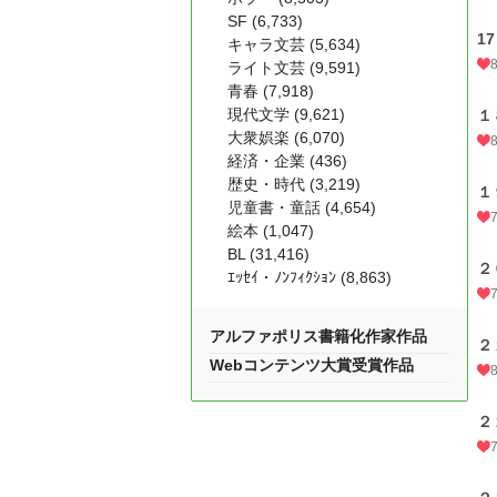
SF (6,733)
17
キャラ文芸 (5,634)
ライト文芸 (9,591)
青春 (7,918)
現代文学 (9,621)
１
大衆娯楽 (6,070)
経済・企業 (436)
歴史・時代 (3,219)
１
児童書・童話 (4,654)
絵本 (1,047)
BL (31,416)
２
ｴｯｾｲ・ﾉﾝﾌｨｸｼｮﾝ (8,863)
アルファポリス書籍化作家作品
２
Webコンテンツ大賞受賞作品
２