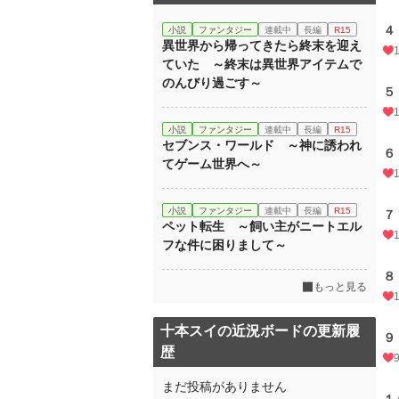
４
小説
ファンタジー
連載中
長編
R15
異世界から帰ってきたら終末を迎え
ていた ～終末は異世界アイテムで
のんびり過ごす～
５
1
小説
ファンタジー
連載中
長編
R15
セブンス・ワールド ～神に誘われ
６
てゲーム世界へ～
小説
ファンタジー
連載中
長編
R15
７
ペット転生 ～飼い主がニートエル
フな件に困りまして～
８
もっと見る
十本スイの近況ボードの更新履
９
歴
まだ投稿がありません