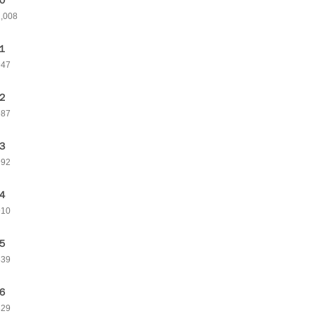
０
1,008
１
947
２
987
３
992
４
910
５
839
６
829