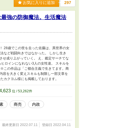
お気に入りに追加
297
は最強の防御魔法。生活魔法
 28歳でこの世を去った佐藤は、異世界の女
法など戦闘向きではなかった。 しかし生き
させ成り上がっていく。 え、鑑定サーチてな
るヒロインになれない3人の女性達。 スキルを
 ※この作品は「ご都合主義で生きてます。商
内容を大きく変えスキルも制限し一部文章を
またカクヨム様にも掲載しております。
4,623
位 / 53,262件
素
商売
内政
最終更新日 2022.07.11
登録日 2022.04.11