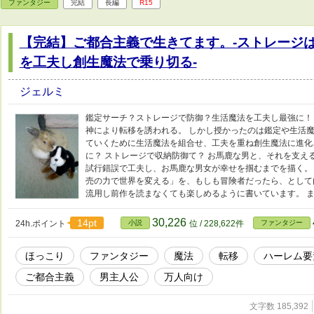
ファンタジー
完結
長編
R15
【完結】ご都合主義で生きてます。-ストレージ
を工夫し創生魔法で乗り切る-
ジェルミ
鑑定サーチ？ストレージで防御？生活魔法を工夫し最強に！！
神により転移を誘われる。 しかし授かったのは鑑定や生活魔
ていくために生活魔法を組合せ、工夫を重ね創生魔法に進化
に？ ストレージで収納防御て？ お馬鹿な男と、それを支え
試行錯誤で工夫し、お馬鹿な男女が幸せを掴むまでを描く。
売の力で世界を変える」を、もしも冒険者だったら、として
流用し前作を読まなくても楽しめるように書いています。 
30,226
14pt
24h.ポイント
小説
位 / 228,622件
ファンタジー
ほっこり
ファンタジー
魔法
転移
ハーレム要
ご都合主義
男主人公
万人向け
文字数 185,392