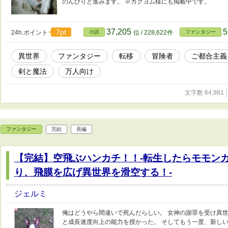
のんびりと進みます。 ※カクヨム様にも掲載中です。
37,205
5
7pt
24h.ポイント
小説
位 / 228,622件
ファンタジー
異世界
ファンタジー
転移
冒険者
ご都合主義
剣と魔法
万人向け
文字数 64,981
ファンタジー
完結
長編
【完結】空飛ぶハンカチ！！-転生したらモモン
り、飛膜を広げ異世界を滑空する！-
ジェルミ
俺はどうやら間違いで死んだらしい。 女神の謝罪を受け異
と成長速度向上の能力を授かった。 そしてもう一度、新しい