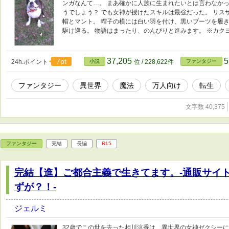
ンガなんて…。 まあ確かに人族に生まれたいとは言わなかっ
うでしょう？ でも女神が授けたスキルは最強だった。 リス
帽とマント。 帽子の横には白い羽を付け、黒いブーツを履き
駆け巡る。 物語はまったり、のんびりと進みます。 ※カク
37,205
5
7pt
24h.ポイント
小説
位 / 228,622件
ファンタジー
ファンタジー
異世界
魔法
万人向け
転生
文字数 40,375
ファンタジー
完結
長編
R15
完結【進】ご都合主義で生きてます。-通販サイ
ずが？！-
ジェルミ
32歳でこの世を去った相川涼香は、異世界の女神ゼクシーに