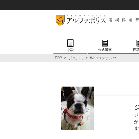
小説
公式漫画
投
TOP
>
ジェルミ
>
Webコンテンツ
ジ
が
ま