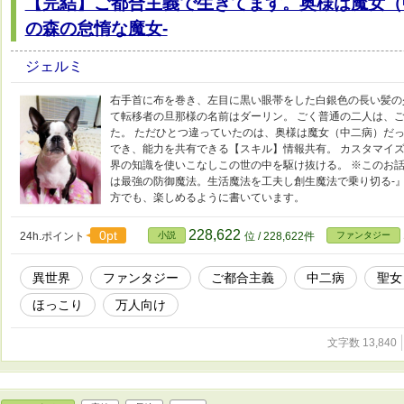
【完結】ご都合主義で生きてます。奥様は魔女（
の森の怠惰な魔女-
ジェルミ
右手首に布を巻き、左目に黒い眼帯をした白銀色の長い髪の少
て転移者の旦那様の名前はダーリン。 ごく普通の二人は、
た。 ただひとつ違っていたのは、奥様は魔女（中二病）だっ
でき、能力を共有できる【スキル】情報共有。 カスタマイ
界の知識を使いこなしこの世の中を駆け抜ける。 ※このお
は最強の防御魔法。生活魔法を工夫し創生魔法で乗り切る-
方でも、楽しめるように書いています。
228,622
0pt
24h.ポイント
小説
位 / 228,622件
ファンタジー
異世界
ファンタジー
ご都合主義
中二病
聖女
ほっこり
万人向け
文字数 13,840