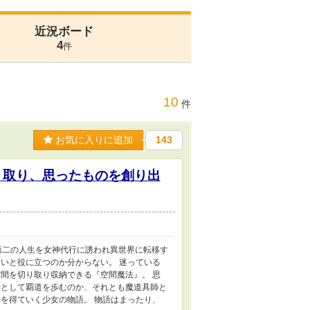
近況ボード
4
件
10
件
お気に入りに追加
143
り取り、思ったものを創り出
第二の人生を女神代行に誘われ異世界に転移す
いと役に立つのか分からない。 迷っている
間を切り取り収納できる『空間魔法』。 思
者として覇道を歩むのか、それとも魔道具師と
を得ていく少女の物語。 物語はまったり、