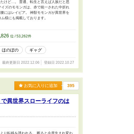
たけど…。 普通、転生と言えば人族だと思
サイズのモモンガは、赤で統一された中折れ
腰にはレイピア。 神獣モモンガが異世界を
ヨム様にも掲載しております。
,826
位 / 53,262件
ほのぼの
ギャグ
最終更新日 2022.12.06
登録日 2022.10.27
お気に入りに追加
395
トで異世界スローライフのは
より転移を誘われる。 断ると今度生まれ変わ