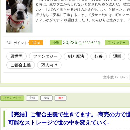
る時は、虫やダニかもしれないと脅され転移を選んだ。 彼
力と、しばらく暮らせるだけのお金が欲しい、と願った。 
振りをして安易に了承する。そして授かったのは、町のスー
よ？いかがです？ 物語はまったり、のんびりと進みます。 
30,226
14pt
24h.ポイント
小説
位 / 228,622件
ファンタジー
異世界
ファンタジー
剣と魔法
転移
通販
ご都合主義
万人向け
文字数 170,476
ファンタジー
完結
長編
R15
【完結】ご都合主義で生きてます。-商売の力で
可能なストレージで世の中を変えていく-