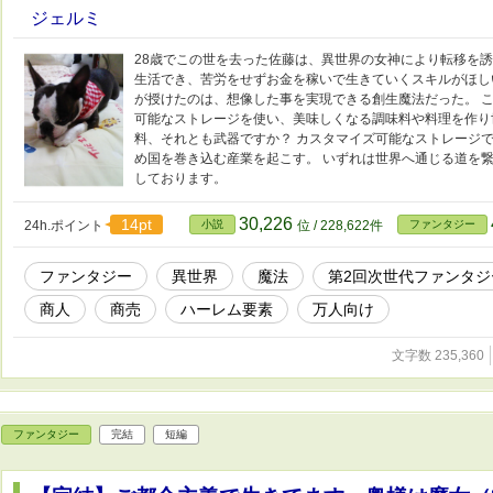
ジェルミ
28歳でこの世を去った佐藤は、異世界の女神により転移を誘
生活でき、苦労をせずお金を稼いで生きていくスキルがほし
が授けたのは、想像した事を実現できる創生魔法だった。 
可能なストレージを使い、美味しくなる調味料や料理を作り世
料、それとも武器ですか？ カスタマイズ可能なストレージで
め国を巻き込む産業を起こす。 いずれは世界へ通じる道を繋
しております。
30,226
14pt
24h.ポイント
小説
位 / 228,622件
ファンタジー
ファンタジー
異世界
魔法
第2回次世代ファンタジ
商人
商売
ハーレム要素
万人向け
文字数 235,360
ファンタジー
完結
短編