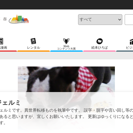
Web
稿漫画
レンタル
絵本ひろば
ビジ
コンテンツ大賞
ジェルミ
ェルミです。異世界転移ものを執筆中です。 誤字・脱字や言い回し等
あると思いますが、宜しくお願いいたします。 更新はゆっくりになる
す。