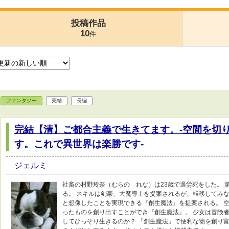
投稿作品
10
件
ファンタジー
完結
長編
完結【清】ご都合主義で生きてます。-空間を切
す。これで異世界は楽勝です-
ジェルミ
社畜の村野玲奈（むらの れな）は23歳で過労死をした。 
る。 スキルは剣豪、大魔導士を提案されるが、転移してみな
と想像したことを実現できる『創生魔法』を提案される。 空
ったものを創り出すことができ『創生魔法』。 少女は冒険
してひっそり生きるのか？ 『創生魔法』で便利な物を創り富