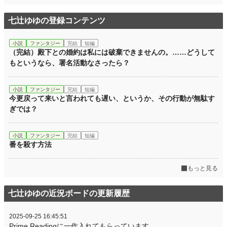
七辻ゆゆの登録コンテンツ
小説
ファンタジー
完結
短編
（完結）殿下との婚約は私には破棄できませんの。……どうして
もというなら、署名活動なさったら？
小説
ファンタジー
完結
短編
今更戻って来いと言われても遅い、というか、その行動が無駄す
ぎでは？
小説
ファンタジー
完結
短編
番を殺す方法
もっと見る
七辻ゆゆの近況ボードの更新履歴
2025-09-25 16:45:51
Prime Readingに一作入れてもらっています。