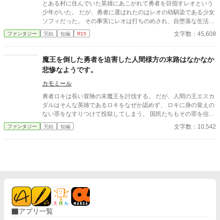
を通じて ルークは失っていた日常を段々と取り戻していく。 こち
とある村に住んでいた英雄にあこがれて勇者を目指すレオという
らは他のウェブ小説にも投稿しております。
少年がいた。 だが、勇者に選ばれたのはレオの幼馴染である少女
ソフィだった。 その事実にレオは打ちのめされ、自堕落な生活を
送ることになる。 だがそんなある日、勇者となったソフィが死ん
文字数：45,608
ファンタジー
完結
短編
R15
だという知らせが届き…？ 才能のない村びとである少年が、幼馴
染で、好きな人でもあった勇者の少女を救うために勇気を出す物
語。
魔王を倒した勇者を迫害した人間様方の末路はなかなか
悲惨なようです。
カモミール
勇者ロキは長い冒険の末魔王を討伐する。 だが、人間の王エスカ
ダルはそんな英雄であるロキをなぜか認めず、 ロキに身の覚えの
ない罪をなすりつけて投獄してしまう。 国民たちもその罪を信じ
勇者を迫害した。 そして、処刑場される間際、勇者は驚きの発言
文字数：10,542
ファンタジー
完結
短編
をするのだった。
アプリ一覧