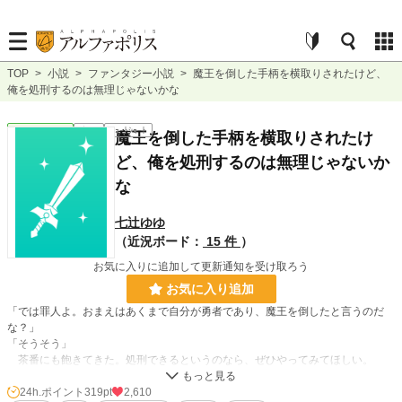
TOP
>
小説
>
ファンタジー小説
>
魔王を倒した手柄を横取りされたけど、
俺を処刑するのは無理じゃないかな
ファンタジー
完結
ｼｮｰﾄｼｮｰﾄ
魔王を倒した手柄を横取りされたけ
ど、俺を処刑するのは無理じゃないか
な
七辻ゆゆ
（近況ボード：
15 件
）
お気に入りに追加して更新通知を受け取ろう
お気に入り追加
「では罪人よ。おまえはあくまで自分が勇者であり、魔王を倒したと言うのだ
な？」
「そうそう」
茶番にも飽きてきた。処刑できるというのなら、ぜひやってみてほしい。
無理だと思うけど。
24h.ポイント
319pt
2,610