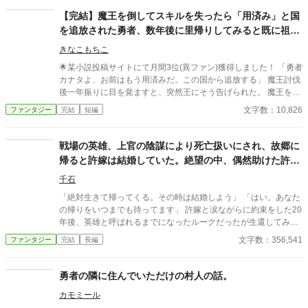
【完結】魔王を倒してスキルを失ったら「用済み」と国
を追放された勇者、数年後に里帰りしてみると既に祖国
が滅んでいた
きなこもちこ
🌟某小説投稿サイトにて月間3位(異ファン)獲得しました！ 「勇者
カナタよ、お前はもう用済みだ。この国から追放する」 魔王討伐
後一年振りに目を覚ますと、突然王にそう告げられた。 魔王を倒
したことで、俺は「勇者」のスキルを失っていた。 信頼していた
文字数：10,826
ファンタジー
完結
短編
パーティメンバーには蔑まれ、二度と国の土を踏まないように察
知魔法までかけられた。 悔しさをバネに隣国で再起すること十数
年……俺は結婚して妻子を持ち、大臣にまで昇り詰めた。 かつて
戦場の英雄、上官の陰謀により死亡扱いにされ、故郷に
のパーティメンバー達に「スキルが無くても幸せになった姿」を
帰ると許嫁は結婚していた。絶望の中、偶然助けた許嫁
見せるため、里帰りした俺は……祖国の惨状を目にすることにな
の娘に何故か求婚されることに
る。 ※ハピエン・善人しか書いたことのない作者が、「追放」を
千石
テーマにして実験的に書いてみた作品です。普段の作風とは異な
「絶対生きて帰ってくる。その時は結婚しよう」 「はい。あなた
ります。 ※小説家になろう、カクヨムさんで同一名義にて掲載予
の帰りをいつまでも待ってます」 許嫁と涙ながらに約束をした20
定です
年後、英雄と呼ばれるまでになったルークだったが生還してみる
と死亡扱いにされていた。 許嫁は既に結婚しており、ルークは絶
文字数：356,541
ファンタジー
完結
長編
望の只中に。 上官の陰謀だと知ったルークは激怒し、殴ってしま
う。 言い訳をする気もなかったため、全ての功績を抹消され、貰
えるはずだった年金もパー。 絶望の中、偶然助けた子が許嫁の娘
勇者の隣に住んでいただけの村人の話。
で、 「ルーク、あなたに惚れたわ。今すぐあたしと結婚しなさ
カモミール
い！」 何故か求婚されることに。 困りながらも巻き込まれる騒動