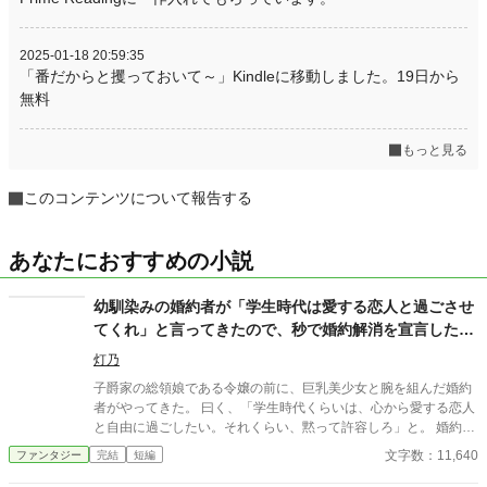
2025-01-18 20:59:35
「番だからと攫っておいて～」Kindleに移動しました。19日から
無料
もっと見る
このコンテンツについて報告する
あなたにおすすめの小説
幼馴染みの婚約者が「学生時代は愛する恋人と過ごさせ
てくれ」と言ってきたので、秒で婚約解消を宣言した令
嬢の前世が、社畜のおっさんだった件。
灯乃
子爵家の総領娘である令嬢の前に、巨乳美少女と腕を組んだ婚約
者がやってきた。 曰く、「学生時代くらいは、心から愛する恋人
と自由に過ごしたい。それくらい、黙って許容しろ」と。 婚約者
を甘やかし過ぎていたことに気付いた彼女は、その場で婚約解消
文字数：11,640
ファンタジー
完結
短編
を宣言する。 前半はたぶん普通の令嬢もの、後半はおっさんコメ
ディーです。