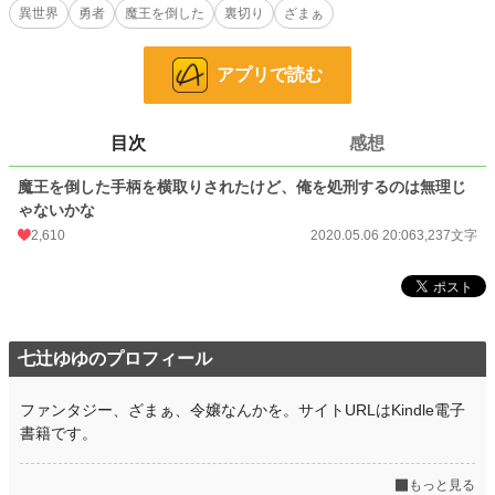
異世界
勇者
魔王を倒した
裏切り
ざまぁ
小説
4,683 位 / 228,955 件
アプリで読む
ファンタジー
758 位 / 53,362 件
お気に入り
718
目次
感想
24h.ポイント
319 pt
魔王を倒した手柄を横取りされたけど、俺を処刑するのは無理じ
文字数
3,237
ゃないかな
更新日時
2020.05.06 20:06
2,610
2020.05.06 20:06
3,237文字
初回公開日時
2020.05.06 20:06
初回完結日時
2020.05.06 20:06
週間ポイント
2,816 pt (3,540 位)
七辻ゆゆのプロフィール
月間ポイント
11,649 pt (3,938 位)
ファンタジー、ざまぁ、令嬢なんかを。サイトURLはKindle電子
年間ポイント
152,931 pt (4,089 位)
書籍です。
累計ポイント
780,069 pt (7,284 位)
もっと見る