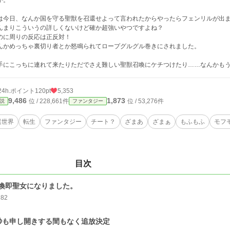
か。
は今日、なんか国を守る聖獣を召還せよって言われたからやったらフェンリルが出
んまりこういうの詳しくないけど確か超強いやつですよね？
のに周りの反応は正反対！
んかめっちゃ裏切り者とか怒鳴られてロープグルグル巻きにされました。
手にこっちに連れて来たりただでさえ難しい聖獣召喚にケチつけたり……なんかも
24h.ポイント
120pt
5,353
9,486
1,873
位 / 228,661件
位 / 53,276件
説
ファンタジー
異世界
転生
ファンタジー
チート？
ざまあ
ざまぁ
もふもふ
モフ
目次
喚即聖女になりました。
282
秒も申し開きする間もなく追放決定