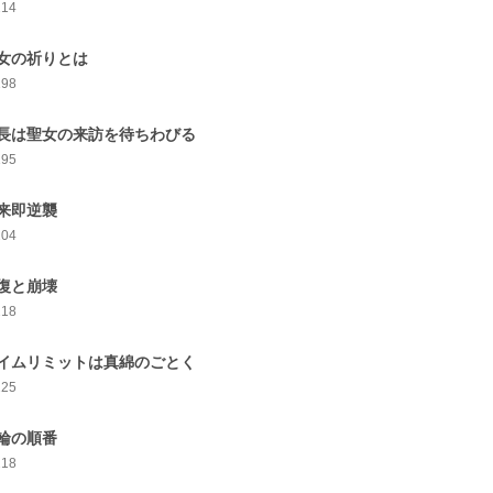
214
女の祈りとは
198
長は聖女の来訪を待ちわびる
195
来即逆襲
204
復と崩壊
218
イムリミットは真綿のごとく
225
輪の順番
218