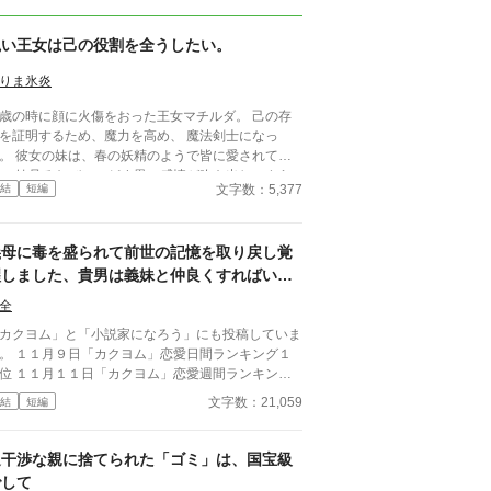
醜い王女は己の役割を全うしたい。
りま氷炎
歳の時に顔に火傷をおった王女マチルダ。 己の存
を証明するため、魔力を高め、 魔法剣士になっ
妖精のようで皆に愛されて
。 妹見るたびに、どす黒い感情が吹き出し、さら
文字数：5,377
結
短編
の醜さを自覚する。 騎士団で、魔獣狩りで名声
あげていた彼女だが、王命で地方鎮圧まで任される
とになり……。
義母に毒を盛られて前世の記憶を取り戻し覚
醒しました、貴男は義妹と仲良くすればいい
わ。
全
カクヨム」と「小説家になろう」にも投稿していま
。 １１月９日「カクヨム」恋愛日間ランキング１
位 １１月１１日「カクヨム」恋愛週間ランキング
２位 １１月１１日「カクヨム」恋愛月間ランキン
文字数：21,059
結
短編
７１位 １１月４日「小説家になろう」恋愛異世界
生/転移恋愛日間７８位
過干渉な親に捨てられた「ゴミ」は、国宝級
でして