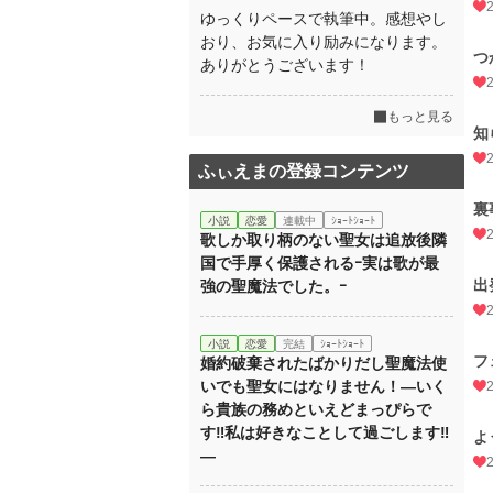
ゆっくりペースで執筆中。感想やし
おり、お気に入り励みになります。
つ
ありがとうございます！
もっと見る
知
ふぃえまの登録コンテンツ
裏
小説
恋愛
連載中
ｼｮｰﾄｼｮｰﾄ
歌しか取り柄のない聖女は追放後隣
国で手厚く保護されるｰ実は歌が最
出
強の聖魔法でした。ｰ
小説
恋愛
完結
ｼｮｰﾄｼｮｰﾄ
フ
婚約破棄されたばかりだし聖魔法使
いでも聖女にはなりません！―いく
ら貴族の務めといえどまっぴらで
す‼私は好きなことして過ごします‼
よ
―