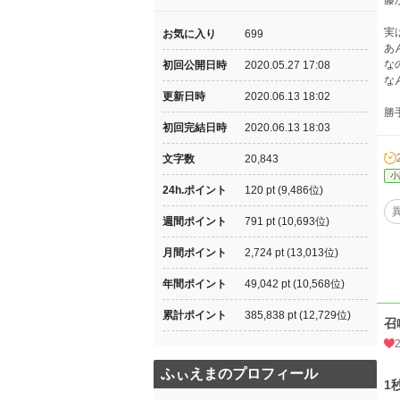
藤
実
お気に入り
699
あ
な
初回公開日時
2020.05.27 17:08
な
更新日時
2020.06.13 18:02
勝
初回完結日時
2020.06.13 18:03
文字数
20,843
小
24h.ポイント
120 pt (9,486位)
週間ポイント
791 pt (10,693位)
月間ポイント
2,724 pt (13,013位)
年間ポイント
49,042 pt (10,568位)
累計ポイント
385,838 pt (12,729位)
召
ふぃえまのプロフィール
1