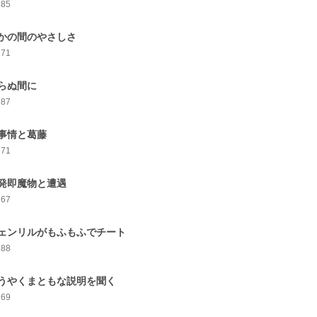
285
かの間のやさしさ
271
らぬ間に
287
事情と葛藤
271
発即魔物と遭遇
267
ェンリルがもふもふでチート
288
うやくまともな説明を聞く
269