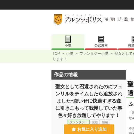
小説
公式漫画
投
TOP
>
小説
>
ファンタジー小説
>
聖女として
ります！
作品の情報
聖
聖女として召還されたのにフェ
適
ンリルをテイムしたら追放され
ましたｰ腹いせに快適すぎる森
ふ
に引きこもって我慢していた事
「
色々好き放題してやります！
せ
ファンタジー
完結
短編
不
お気に入り追加