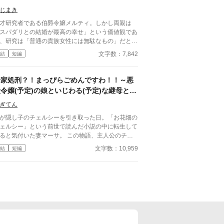
じまき
才研究者である伯爵令嬢メルティ。しかし両親は
スパダリとの結婚が最高の幸せ」という価値観であ
、研究は「普通の貴族女性には無駄なもの」だと彼
を押さえつける。メルティは隠れて研究を続け家族
文字数：7,842
結
短編
の共存をはかっていたが、母の「善意」により部屋
壁をぶち抜かれるに至り、ようやく悟る。 「もう
理。わかり合えない」 メルティが考えた復讐は、
一家処刑？！まっぴらごめんですわ！！～悪
両親が思い描いた最高の幸せ」を、彼ら自身の手で
令嬢(予定)の娘といじわる(予定)な継母と馬
き潰させることだった。 ※小説家になろうに投稿
(現在進行形)な夫
ています。
ぎてん
が隠し子のチェルシーを引き取った日。「お花畑の
ェルシー」という前世で読んだ小説の中に転生して
ると気付いた妻マーサ。 この物語、主人公のチェ
シーは悪役令嬢だ。 最後は華麗な「ざまあ」の末
文字数：10,959
結
短編
一家全員の処刑で幕を閉じるバッドエンド‥‥‥な
て、まっぴら御免ですわ！絶対に阻止して幸せにな
て見せましょう！！ 悪役令嬢(予定)の娘と、意地悪
予定)な継母と、馬鹿(現在進行形)な夫。3人の登場人
がそれぞれの愛の形、家族の形を確認し幸せになる
話です。