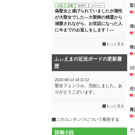
緊
小説
恋愛
連載中
ｼｮｰﾄｼｮｰﾄ
偽聖女と虐げられていましたが適性
が大聖女でした―大聖樹の精霊から
溺愛されながら、お世話になった人
壊
に今までのお返しをします！―
もっと見る
寝
ふぃえまの近況ボードの更新履
歴
3
2020-06-13 18:11:12
聖女フェンリル、完結しました。あ
忠
りがとうございます。
もっと見る
魔
このコンテンツについて報告する
ア
投稿小説