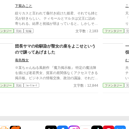
れは、そんな私の第二の人生の物語。
で嘲笑されていたが実は一番神に祝福された
下菊みこと
こ
存在だと発覚する。
絞りカスと言われて傷付き続けた姫君、それでも姉と
天
兄が好きらしい。 ティモールとマルタは父王に詰め
「
寄られる。結界と祝福が弱まっていると。しかしそれ
り
は当然だった。本当に神から愛されているのは、大聖
女
文字数：2,183
ァンタジー
完結
短編
ファンタジー
完
女のマルタでも大聖者のティモールでもなく、平凡な
と
妹リリィなのだから。 小説家になろう様でも投稿し
の
ています。
無
団長サマの幼馴染が聖女の座をよこせという
「
ので譲ってあげました
役
叩
鹿
し
毒島醜女
む
※某ちゃんねる風創作 『魔力掲示板』 特定の魔法陣
夫
を描けば老若男女、貧富の差関係なくアクセスできる
チ
掲示板。ビジネスの情報交換、政治の議論、それだけ
い
でなく世間話のようなフランクなものまで存在する。
ル
文字数：12,844
ァンタジー
完結
ｼｮｰﾄｼｮｰﾄ
ファンタジー
完
平民レベルの微力な魔力でも打ち込めるものから、貴
に
族クラスの魔力を有するものしか開けないものから多
ん
種多様である。勿論そういった身分に関わらずに交流
っ
できる掲示板もある。 今日もまた、掲示板は悲喜こ
(
もごもに賑わっていた――
物
お