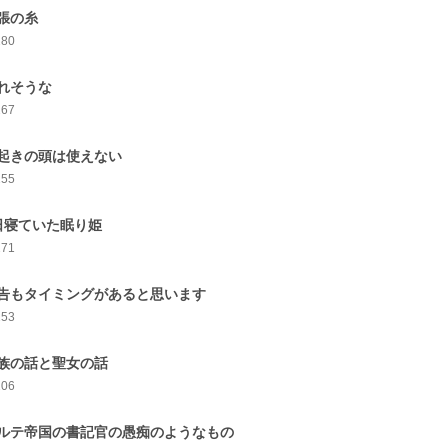
張の糸
280
れそうな
267
起きの頭は使えない
255
日寝ていた眠り姫
271
告もタイミングがあると思います
253
族の話と聖女の話
206
ルテ帝国の書記官の愚痴のようなもの