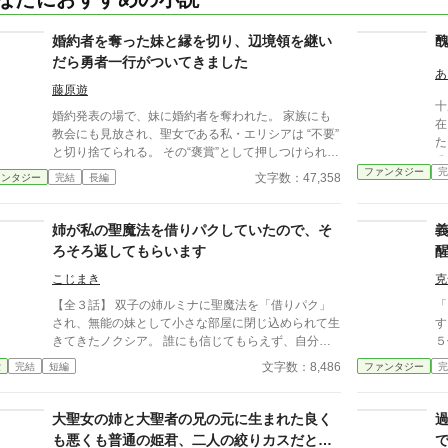
婚約者を奪った妹と縁を切り、辺境領を継い
だら勇者一行がついてきました
あ
藤原遊
十
婚約発表の場で、妹に婚約者を奪われた。 家族にも
在
教会にも見放され、聖女である私・エリシアは “不要”
た。 彼女の妹は、春の
と切り捨てられる。 その“褒賞”として押しつけられた
る
のは―― 魔物と瘴気に覆われた、滅びかけの辺境領
ファンタジー
完
に己
文字数：47,358
ァンタジー
完結
長編
だった。 けれど私は、絶望しなかった。 むしろ、生
を
まれて初めて「自由」になれたのだ。 そして、予想
こ
外の出来事が起きる。 ――かつて共に魔王を倒し
姉が私の聖魔法を借りパクしていたので、そ
た“勇者一行”が、次々と押しかけてきた。 「君をひと
ろそろ返してもらいます
りで行かせるわけがない」 そう言って微笑む勇者レ
オン。 村を守るため剣を抜く騎士。 魔導具を抱えて
こじまき
克
駆けつける天才魔法使い。 物陰から見守る斥候は、
【全３話】 双子の姉ルミナに聖魔法を「借りパク」
「
相変わらず不器用で優しい。 彼らと力を合わせ、私
され、無能の妹として小さな部屋に閉じ込められて生
す
は土地を浄化し、村を癒し、辺境の地に息を吹き返
きてきたノクシア。 誰にも信じてもらえず、自分で
５
す。 気づけば、魔物巣窟は制圧され、泉は澄み渡
自分を疑ってすらいた彼女だったが、傷ついた一羽の
２
文字数：8,486
愛
完結
短編
ファンタジー
完
り、鉱山もダンジョンも豊かに開き―― いつの間に
カラスを救ったことから運命が変わる。 奪われた力
グ
か領地は、“どの国よりも最強の地”になっていた。 も
も、人生も、そろそろ返してもらおうか。 ※小説家
転
う、誰にも振り回されない。 ここが私の新しい居場
になろうにも投稿します。
大聖女の姉と大聖者の兄の元に生まれた良く
所。 そして、隣には――かつての仲間たちがいる。
も悪くも普通の姫君、二人の絞りカスだと影
捨てられた聖女が、仲間と共に辺境を立て直す。 こ