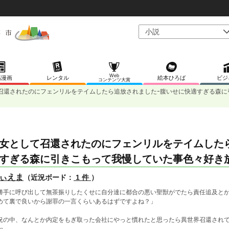
Web
稿漫画
レンタル
絵本ひろば
ビジ
コンテンツ大賞
召還されたのにフェンリルをテイムしたら追放されましたｰ腹いせに快適すぎる森に
女として召還されたのにフェンリルをテイムした
すぎる森に引きこもって我慢していた事色々好き
ぃえま
（近況ボード：
1 件
）
勝手に呼び出して無茶振りしたくせに自分達に都合の悪い聖獣がでたら責任追及と
めて裏で良いから謝罪の一言くらいあるはずですよね？」
況の中、なんとか内定をもぎ取った会社にやっと慣れたと思ったら異世界召還され