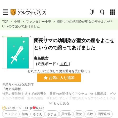
TOP
>
小説
>
ファンタジー小説
>
団長サマの幼馴染が聖女の座をよこせと
いうので譲ってあげました
ファンタジー
完結
ｼｮｰﾄｼｮｰﾄ
団長サマの幼馴染が聖女の座をよこせ
というので譲ってあげました
毒島醜女
（近況ボード：
4 件
）
お気に入りに追加して更新通知を受け取ろう
お気に入り追加
※某ちゃんねる風創作
『魔力掲示板』
特定の魔法陣を描けば老若男女、貧富の差関係なくアクセスできる掲示板。ビジ
ネスの情報交換、政治の議論、それだけでなく世間話のようなフランクなものま
で存在する。
平民レベルの微力な魔力でも打ち込めるものから、貴族クラスの魔力を有するも
24h.ポイント
411pt
6,447
のしか開けないものから多種多様である。勿論そういった身分に関わらずに交流
コメディ
短編
ざまあ
ざまぁ
異世界
聖女
追放
因果応報
できる掲示板もある。