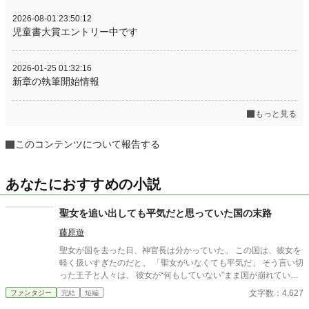
2026-08-01 23:50:12
児童書大賞エントリー中です
2026-01-25 01:32:16
新章の執筆開始情報
もっと見る
このコンテンツについて報告する
あなたにおすすめの小説
聖女を追い出しても平気だと思っていた国の末路
藤原遊
聖女が国を去った日、神官長は分かっていた。 この国は、彼女を
軽く扱いすぎたのだと。 「聖女がいなくても平気だ」 そう言い切
った王子と人々は、 彼女が“何もしていない”まま国が崩れていく
現実を、 やがて思い知ることになる。 ――これは、聖女を追い出
文字数：4,627
ファンタジー
完結
短編
した国の末路を、 静かに見届けた者の記録。