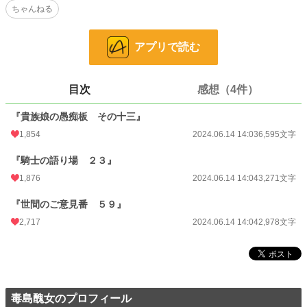
ちゃんねる
今日もまた、掲示板は悲喜こもごもに賑わっていた――
小説
3,244 位 / 228,629 件
アプリで読む
ファンタジー
542 位 / 53,266 件
お気に入り
732
目次
感想（4件）
24h.ポイント
411 pt
『貴族娘の愚痴板 その十三』
1,854
2024.06.14 14:03
6,595文字
文字数
12,844
『騎士の語り場 ２３』
更新日時
2024.06.14 14:04
1,876
2024.06.14 14:04
3,271文字
初回公開日時
2024.06.14 14:03
『世間のご意見番 ５９』
初回完結日時
2024.06.14 14:03
2,717
2024.06.14 14:04
2,978文字
週間ポイント
5,124 pt (1,998 位)
月間ポイント
20,928 pt (2,260 位)
年間ポイント
308,675 pt (1,906 位)
毒島醜女のプロフィール
累計ポイント
691,933 pt (8,076 位)