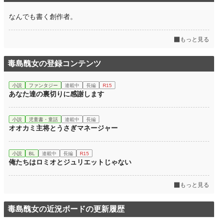
なんでも書く創作者。
もっと見る
毒島醜女の登録コンテンツ
小説
ファンタジー
連載中
長編
R15
あなた達の裏切りに感謝します
小説
児童書・童話
連載中
長編
オオカミ主将とうさぎマネージャー
小説
BL
連載中
長編
R15
俺たちはロミオとジュリエットじゃない
もっと見る
毒島醜女の近況ボードの更新履歴