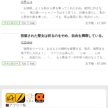
で、最高に嬉しいです【完結】
小平ニコ
「お姉様、よくも私から夢を奪ってくれたわね。絶対に許さな
い」 私の妹――シャノーラはそう言うと、計略を巡らし、私か
ら聖女の座を奪った。……でも、私は最高に良い気分だった。だ
って私、もともと聖女なんかになりたくなかったから。 退職金
文字数：17,305
ファンタジー
完結
短編
を貰い、大喜びで国を出た私は、『真の聖女』として国を守る立
場になったシャノーラのことを思った。……あの子、聖女になっ
て、一日の休みもなく国を守るのがどれだけ大変なことか、ちゃ
投獄された聖女は祈るのをやめ、自由を満喫している。
んと分かってるのかしら？ 案の定、シャノーラはよく理解して
七辻ゆゆ
いなかった。 聖女として役目を果たしていくのが、とてつもな
く困難な道であることを……
「偽聖女リーリエ、おまえとの婚約を破棄する。衛兵、偽聖女を
地下牢に入れよ！」 リーリエは喜んだ。 「じゆ……、じゆ
う……自由だわ……！」 もう教会で一日中祈り続けなくてもい
いのだ。
文字数：87,096
ファンタジー
完結
長編
アプリ一覧