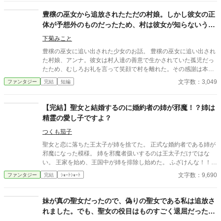
豊穣の巫女から追放されたただの村娘。しかし彼女の正
体が予想外のものだったため、村は彼女が知らないうち
に崩壊する。
下菊みこと
豊穣の巫女に追い出された少女のお話。 豊穣の巫女に追い出され
た村娘、アンナ。彼女は村人達の善意で生かされていた孤児だっ
たため、むしろお礼を言って笑顔で村を離れた。その感謝は本物
だった。なにも持たない彼女は、果たしてどこに向かうのか…。
文字数：3,049
ファンタジー
完結
短編
小説家になろう様でも投稿しています。
【完結】聖女と結婚するのに婚約者の姉が邪魔！？姉は
精霊の愛し子ですよ？
つくも茄子
聖女と恋に落ちた王太子が姉を捨てた。 正式な婚約者である姉が
邪魔になった模様。 姉を邪魔者扱いするのは王太子だけではな
い。 王家を始め、王国中が姉を排除し始めた。 ふざけんな！！！
姉は、ただの公爵令嬢じゃない！ 「精霊の愛し子」だ！ 国を
文字数：9,690
ファンタジー
完結
ｼｮｰﾄｼｮｰﾄ
繁栄させる存在だ！ 怒り狂っているのは精霊達も同じ。 特に王太
子！ お前は姉と「約束」してるだろ！ 何を勝手に反故してる！
「約束」という名の「契約」を破っておいてタダで済むとでも？
妹が真の聖女だったので、偽りの聖女である私は追放さ
他サイトにも公開中
れました。でも、聖女の役目はものすごく退屈だったの