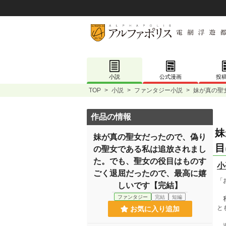
小説
公式漫画
投
TOP
>
小説
>
ファンタジー小説
>
妹が真の聖
作品の情報
妹
妹が真の聖女だったので、偽り
目
の聖女である私は追放されまし
た。でも、聖女の役目はものす
小
ごく退屈だったので、最高に嬉
「
しいです【完結】
ファンタジー
完結
短編
私
と
お気に入り追加