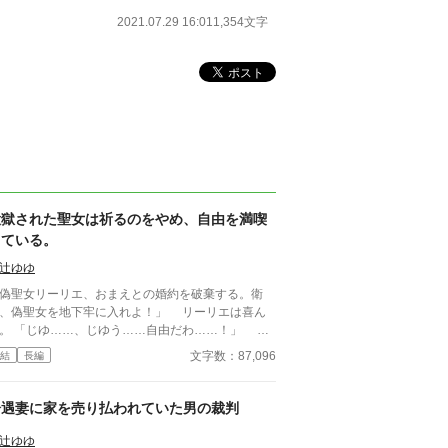
2021.07.29 16:01
1,354文字
投獄された聖女は祈るのをやめ、自由を満喫
している。
辻ゆゆ
偽聖女リーリエ、おまえとの婚約を破棄する。衛
、偽聖女を地下牢に入れよ！」 リーリエは喜ん
。 「じゆ……、じゆう……自由だわ……！」 も
教会で一日中祈り続けなくてもいいのだ。
文字数：87,096
結
長編
冷遇妻に家を売り払われていた男の裁判
辻ゆゆ