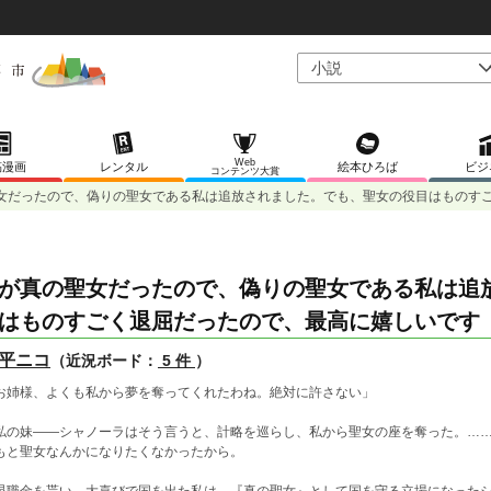
Web
稿漫画
レンタル
絵本ひろば
ビジ
コンテンツ大賞
女だったので、偽りの聖女である私は追放されました。でも、聖女の役目はものす
が真の聖女だったので、偽りの聖女である私は追
はものすごく退屈だったので、最高に嬉しいです
平ニコ
（近況ボード：
5 件
）
お姉様、よくも私から夢を奪ってくれたわね。絶対に許さない」
の妹――シャノーラはそう言うと、計略を巡らし、私から聖女の座を奪った。……
もと聖女なんかになりたくなかったから。