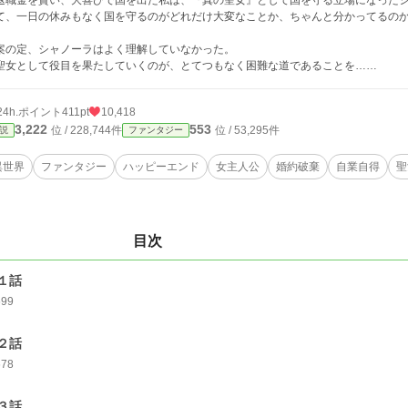
職金を貰い、大喜びで国を出た私は、『真の聖女』として国を守る立場になったシ
て、一日の休みもなく国を守るのがどれだけ大変なことか、ちゃんと分かってるの
の定、シャノーラはよく理解していなかった。
女として役目を果たしていくのが、とてつもなく困難な道であることを……
24h.ポイント
411pt
10,418
3,222
553
位 / 228,744件
位 / 53,295件
説
ファンタジー
異世界
ファンタジー
ハッピーエンド
女主人公
婚約破棄
自業自得
聖
目次
１話
699
２話
678
３話