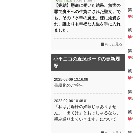
小説
恋愛
完結
長編
【完結】懸命に働いた結果、無実の
第
罪で魔王への生贄にされた聖女。で
も、その『氷華の魔王』様に溺愛さ
れ、誰よりも幸福な人生を手に入れ
ました。
第
もっと見る
第
小平ニコの近況ボードの更新履
歴
第
2025-02-09 13:16:09
書籍化のご報告
第
2022-02-06 10:48:01
『私はお母様の奴隷じゃありませ
第
ん。「出てけ」とおっしゃるなら、
望み通り出ていきます』について
第