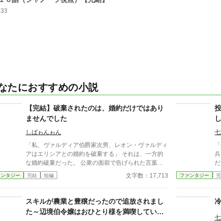
833
なたにおすすめの小説
【完結】破棄されたのは、婚約だけではあり
ませんでした
しばゎんゎん
七
「私、ヴァルディア伯爵家次男、レオン・ヴァルディ
「
アはエリシアとの婚約を破棄する」 それは、一方的
兵
な婚約破棄だった。 公衆の面前で告げられた言葉
だ
と、エリシアに向けられる嘲笑。 だがエリシア・ラ
う
文字数：17,713
ァンタジー
完結
短編
ファンタジー
完
ングレイは、それを静かに受け入れる。 断罪される
側として…。 なぜなら、彼女は知っていたからだ。
この栄華を、誰が支え、誰が築き上げてきたのかを。
スキルが農業と豊穣だったので追放されまし
愚かな選択は、やがて当然の帰結をもたらす。 時が
た～辺境伯令嬢はおひとり様を満喫していま
来たとき、真に断罪される者が明確に示される。 残
七