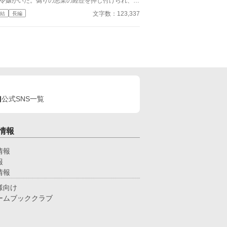
令嬢がいた。偽りの悪業の経歴を押し付けられ、人
に彼女の居場所はどこにもなかった。 そして彼女
文字数：123,337
結
長編
、『魔の森』と呼ばれる魔窟へと足を踏み入れる。
して現在。 『魔の森』に住まうとある女性を訪ね
とある集団が彼女の勧誘にと向かっていた。 彼ら
正体は女神からの神託を受け、結成された魔王討伐
ーティー。神託により指名された最後の一人の勧誘
と足を運んでいたのだが——。
公式SNS一覧
情報
情報
報
情報
様向け
ームブッククラブ