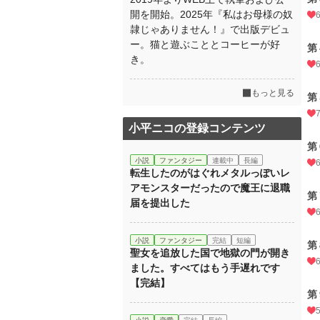
開を開始。2025年『私はお母様の奴
隷じゃありません！』で出版デビュ
ー。猫と遊ぶこととコーヒーが好
第
き。
もっと見る
第
小平ニコの登録コンテンツ
第
小説
ファンタジー
連載中
長編
転生したのがはぐれメタルっぽいレ
アモンスターだったので魔王に退職
第
届を提出した
小説
ファンタジー
完結
短編
第
聖女を追放した国で地獄の門が開き
ました。すべてはもう手遅れです
【完結】
第