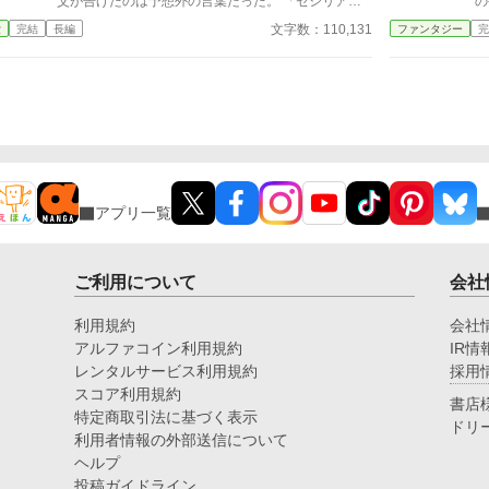
っていた。 農業系のゲームをやっていた時に思い付
父が告げたのは予想外の言葉だった。 「セシリア、
の
いた話です。 主人公のスキルはゲームがベースにな
お前は隣国ベルンハルト王国のアレクシスに預ける」
里
文字数：110,131
愛
完結
長編
ファンタジー
完
っているので、作物が実るのに時間を要しないし、追
子のいない叔父が率いる大商会。 そこで始まった新
は
放された後は現代的な暮らしをしているという実にご
しい人生は、失うばかりだと思っていた私に、多くの
そ
都合主義です。 短い話という理由で色々深く考えた
出会いをもたらしてくれた。 豪快だが誰よりも聡い
て
話ではないからツッコミどころ満載です。
叔父。 新しい仲間たち。 そして、自分の能力も弱さ
の
も正しく見てくれる人。 数字を読み、人を繋ぎ、商
パ
いを支える力は、やがて商会だけでなく国を動かす仕
に
事へと繋がっていく。 一方、私の代わりに婚約者を
選んだ妹もまた、自分なりに努力しながら前へ進もう
としていた。 これは、婚約者に評価されなかった令
アプリ一覧
嬢が、新天地で居場所と家族、そして本当の幸せを見
つけていく物語。 ※まもなく完結予定。14日以降1日
1話ずつの投稿となります（夜予定）
ご利用について
会社
利用規約
会社
アルファコイン利用規約
IR情
レンタルサービス利用規約
採用
スコア利用規約
書店
特定商取引法に基づく表示
ドリ
利用者情報の外部送信について
ヘルプ
投稿ガイドライン