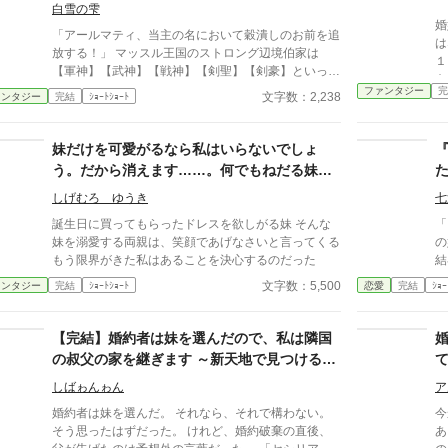
す～
酷な結果。 支えを外し、高みを目指した結果、真っ
白雪の雫
婚
逆さまに転落する男、レオン。 利用価値がなくなっ
「アールマティ、当主の名において穀潰しのお前を追
は
た男〘レオン〙を容赦なく切り捨てる女、アルシェ侯
放する！」 マッスル王国のストロング辺境伯家は
１
爵家令嬢のミレイユ。 そう、真の勝者は彼らではな
【軍神】【武神】【戦神】【剣聖】【剣豪】といった
を
い… 真の勝者はすべてを見通し、手中に収めたエリ
戦闘に関するスキルを神より授かるからなのか、代々
ファンタジー
完
く
文字数：2,238
ァンタジー
完結
ｼｮｰﾄｼｮｰﾄ
シアだった。 これは、静かにすべてを制する才女
優れた軍人・武人を輩出してきた家柄だ。 そんな家
と、 自ら破滅を選んだ愚かな者たちの物語。 ※毎日2
に産まれたからなのか、ストロング家の者は【力こそ
話ずつ公開予定です（午前/午後 各1話を順次予約投稿
正義】と言わんばかりに見事なまでに脳筋思考の持ち
妹だけを可愛がるなら私はいらないでしょ
予定）。 ※16話で完結しました
主だった。 だが、この世には例外というものがあ
う。だから消えます……。何でもねだる妹と
る。 ストロング家の次女であるアールマティだ。 実
溺愛する両親に私は見切りをつける。
はアールマティ、日本人として生きていた前世の記憶
しげむろ ゆうき
七
を持っているのだが、その事を話せば病院に送られて
誕生日に買ってもらったドレスを欲しがる妹 そんな
「
しまうという恐怖があるからなのか誰にも打ち明けて
妹を溺愛する両親は、笑顔であげなさいと言ってくる
の
いない。 そんなアールマティが授かったスキルは
もう限界がきた私はあることを決心するのだった
結
【農業】と【豊穣】 戦いに役に立たないスキルとい
る
文字数：5,500
ァンタジー
完結
ｼｮｰﾄｼｮｰﾄ
恋愛
完結
ｼｮｰ
う事で、アールマティは父からストロング家追放を宣
返
告されたのだ。 「仰せのままに」 父の言葉に頭を下
は
げた後、屋敷を出て行こうとしているアールマティを
も
【完結】婚約者は妹を選んだので、私は隣国
母と兄弟姉妹、そして家令と使用人達までもが嘲笑い
で
の叔父の家を継ぎます ～新天地で見つける新
ながら罵っている。 「食糧と食料って人間の生命活
動に置いて一番大事なことなのに･･･」 脳筋に何を言
しい出会いと居場所～
しばゎんゎん
ア
っても無駄だと子供の頃から悟っていたアールマティ
は他国へと亡命する。 アールマティが森の奥でおひ
婚約者は妹を選んだ。 それなら、それで構わない。
今
とり様を満喫している頃 ストロング領は大飢饉とな
そう思ったはずだった。 けれど、婚約破棄の直後、
あ