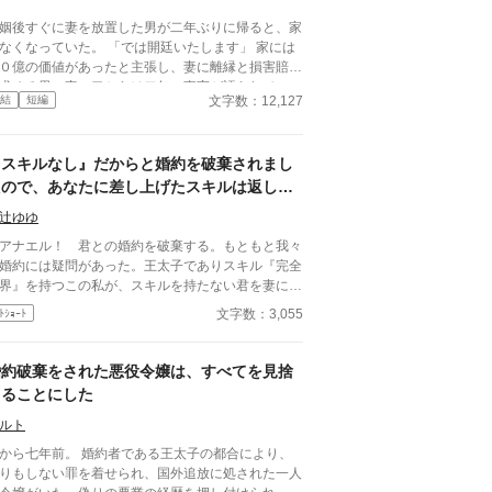
姻後すぐに妻を放置した男が二年ぶりに帰ると、家
なくなっていた。 「では開廷いたします」 家には
０億の価値があったと主張し、妻に離縁と損害賠償
求める男。妻の口からは二年の事実が語られてい
文字数：12,127
結
短編
。
『スキルなし』だからと婚約を破棄されまし
たので、あなたに差し上げたスキルは返して
もらいます
辻ゆゆ
アナエル！ 君との婚約を破棄する。もともと我々
婚約には疑問があった。王太子でありスキル『完全
界』を持つこの私が、スキルを持たない君を妻にす
などあり得ないことだ」 「では、そのスキルはお
文字数：3,055
ﾄｼｮｰﾄ
し頂きます」 殿下の持つスキル『完全結界』
、もともとわたくしが差し上げたものです。いつ
、信じてくださいませんでしたね。 （※別の場所
婚約破棄をされた悪役令嬢は、すべてを見捨
公開していた話を手直ししています）
てることにした
ルト
から七年前。 婚約者である王太子の都合により、
りもしない罪を着せられ、国外追放に処された一人