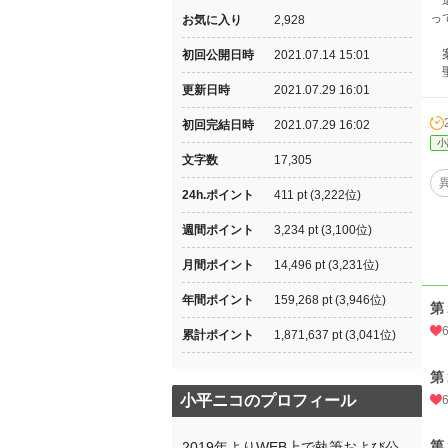
退
っ
お気に入り
2,928
案
初回公開日時
2021.07.14 15:01
聖
更新日時
2021.07.29 16:01
初回完結日時
2021.07.29 16:02
小
文字数
17,305
24h.ポイント
411 pt (3,222位)
週間ポイント
3,234 pt (3,100位)
月間ポイント
14,496 pt (3,231位)
年間ポイント
159,268 pt (3,946位)
第
累計ポイント
1,871,637 pt (3,041位)
第
小平ニコのプロフィール
第
2019年よりWEB上で執筆および公