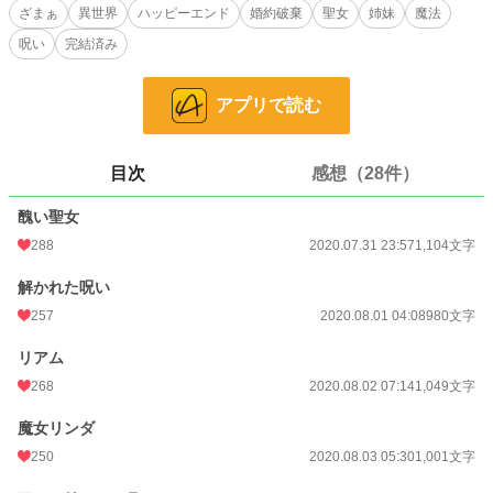
ざまぁ
異世界
ハッピーエンド
婚約破棄
聖女
姉妹
魔法
小説
16,035 位 / 228,667 件
呪い
完結済み
恋愛
7,084 位 / 66,338 件
お気に入り
2,968
アプリで読む
24h.ポイント
49 pt
文字数
15,607
目次
感想（28件）
更新日時
2020.08.14 03:51
醜い聖女
288
2020.07.31 23:57
1,104文字
初回公開日時
2020.07.31 23:57
初回完結日時
2020.08.14 03:51
解かれた呪い
257
2020.08.01 04:08
980文字
週間ポイント
459 pt (15,391 位)
リアム
月間ポイント
1,677 pt (17,737 位)
268
2020.08.02 07:14
1,049文字
年間ポイント
32,952 pt (14,194 位)
魔女リンダ
累計ポイント
1,753,967 pt (3,268 位)
250
2020.08.03 05:30
1,001文字