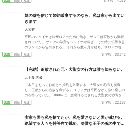
文字数：4,519
恋愛
完結
短編
て彼の領地に来て、婚約した。 それから数年。 街にはほとんど魔
物が近づかなくなり、平和な日々が続いていた。 ――あの日まで
は。 隣領から来た貴族の娘を紹介した婚約者は、私にこう言っ
妹の嘘を信じて婚約破棄するのなら、私は家から出てい
た。 「君は強いから大丈夫だろ？」 その言葉を聞いた瞬間、私は
きます
ようやく気づく。 彼にとって私は、何だったのか。 だから私は、
静かに街を出ることにした。 ……今さら探しに来ても遅いです。
天宮有
平民のシャイナは妹ザロアのために働き、ザロアは家族から溺愛
されていた。 ザロアの学費をシャイナが稼ぎ、その時に伯爵令息
のランドから告白される。 それから数ヶ月が経ち、ザロアの嘘を
信じたランドからシャイナは婚約破棄を言い渡されてしまう。 ラ
文字数：33,742
恋愛
完結
短編
ンドはザロアと結婚するようで、そのショックによりシャイナは
前世の記憶を思い出す。 今まで家族に利用されていたシャイナ
は、家から出ていくことを決意した。
【完結】追放された元・大聖女の行方は誰も知らない。
五十鈴 美優
「本日をもってお前との婚約を破棄する。大聖女の称号も剥奪
し、王都からの追放を命ずる」 ユリアナは平民ながら強い癒しの
力を持っていた。1000年に一度現れるとされる大聖女の称号を得
て、婚約者となった王子リッドと共に魔物討伐に邁進する日々を
文字数：22,197
恋愛
完結
短編
送っていた。 だがリッドはユリアナを休ませることなく働かせ、
ユリアナの癒しの力を濁らせていた。 そんな時に圧倒的な力を持
つ上級魔物が、王国北部に襲来する。 ユリアナは全力を尽くした
実家も国も私を捨てたが、私を愛さないと国が滅びる。
ものの、多くの犠牲を出してしまった。 ユリアナはその責任を押
絶望する人々を特等席で眺め、冷徹な王子の腕の中で思
し付けられ、大聖女の称号を剥奪される。リッドからの婚約破棄