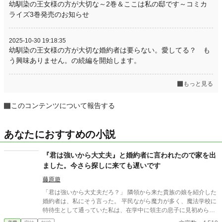
幼馴染の王女様の方が大切な～2巻＆ここは私の邸です～コミカ
ライズ3巻発売のお知らせ
2025-10-30 19:18:35
幼馴染の王女様の方が大切な婚約者は要らない。愛してる？ も
う興味ありません。の続編を開始します。
もっと見る
このコンテンツについて報告する
あなたにおすすめの小説
『君は強いから大丈夫』と婚約者に言われたので家を出
ました。今さら探しに来ても遅いです
藤原遊
「君は強いから大丈夫だろ？」 隣領から来た貴族の娘を紹介した
婚約者は、私にそう言った。 平民ながら魔力が多く、魔法学校に
特待生として通っていた私は、在学中に領主の息子に見初められ
た。 「君の力なら、この街を守れる。一緒に守ろう」 そう言われ