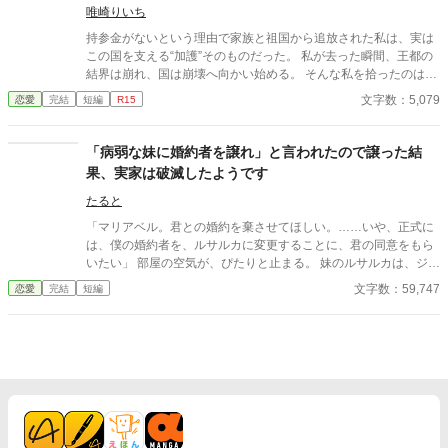
考停止する。
に加え、王都からの追放を命じられた。 それから一年。ユリアナ
唯崎りいち
はユーリと名を改め、顔を隠し、新たな職に就いていた。
持参金がないという理由で家族と祖国から追放された私は、実は
この国を支える“加護”そのものだった。 私が去った瞬間、王都の
結界は崩れ、国は崩壊へ向かい始める。 そんな私を拾ったのは、
冷徹と噂される隣国の王子。 「やっと見つけた。お前は俺のもの
文字数：5,079
恋愛
完結
短編
R15
だ」 捨てられたはずの私は、気づけば滅びゆく祖国を背に、彼の
腕の中で溺愛されていた。
「病弱な妹に婚約者を譲れ」と言われたので譲った結
果、実家は破滅したようです
たると
「マリアベル。君との婚約を棄させてほしい。……いや、正式に
は、僕の婚約者を、ルサルカに変更することに、君の同意をもら
いたい」 部屋の空気が、ぴたりと止まる。 妹のルサルカは、ジュ
リアンの肩に顔を寄せ、可憐に震えてみせた。 「お姉様、ごめん
文字数：59,747
恋愛
完結
短編
なさい……。でも、私、ジュリアン様なしでは生きていけない
の。ジュリアン様も、私を愛してくださって……。お姉様には、
ハルデン侯爵夫人の座は重すぎると、ジュリアン様もおっしゃっ
て……」 「お前には、長女としての義務がある。ルサルカの幸せ
を第一に考えるのが、お前の役目だ。ジュリアン殿は、我が家に
とっても最高の婿殿となる。あの子の身体のことも考慮し、ハル
デン家が全面的にサポートしてくれると約束してくださったの
だ。お前は一歩引き、妹の門出を祝うのが筋というものだ」 （祝
う……？） 私の婚約者を奪い、私の名誉を泥に塗れさせ、その上