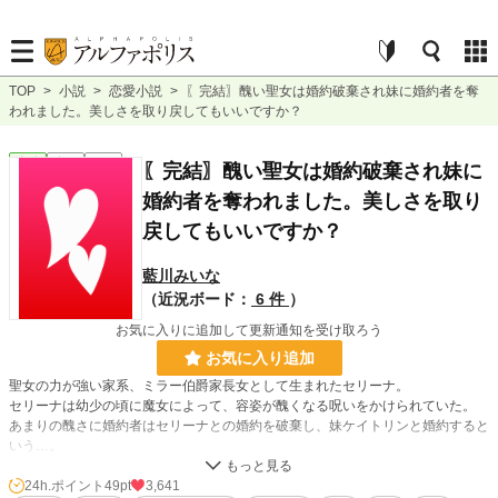
TOP
>
小説
>
恋愛小説
>
〖完結〗醜い聖女は婚約破棄され妹に婚約者を奪
われました。美しさを取り戻してもいいですか？
恋愛
完結
短編
〖完結〗醜い聖女は婚約破棄され妹に
婚約者を奪われました。美しさを取り
戻してもいいですか？
藍川みいな
（近況ボード：
6 件
）
お気に入りに追加して更新通知を受け取ろう
お気に入り追加
聖女の力が強い家系、ミラー伯爵家長女として生まれたセリーナ。
セリーナは幼少の頃に魔女によって、容姿が醜くなる呪いをかけられていた。
あまりの醜さに婚約者はセリーナとの婚約を破棄し、妹ケイトリンと婚約すると
いう…。
呪い…解いてもいいよね？
24h.ポイント
49pt
3,641