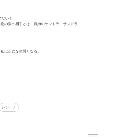
来ない！」
本物の愛の相手とは、義姉のサンドラ。サンドラ
、私は正式な侯爵となる。
レジーナ