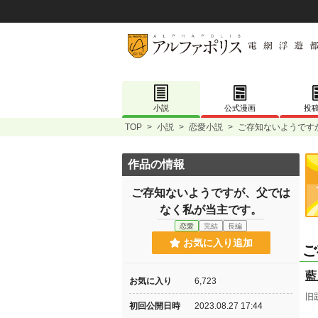
小説
公式漫画
投
TOP
>
小説
>
恋愛小説
>
ご存知ないようです
作品の情報
ご存知ないようですが、父では
なく私が当主です。
恋愛
完結
長編
お気に入り追加
ご
藍
お気に入り
6,723
旧
初回公開日時
2023.08.27 17:44