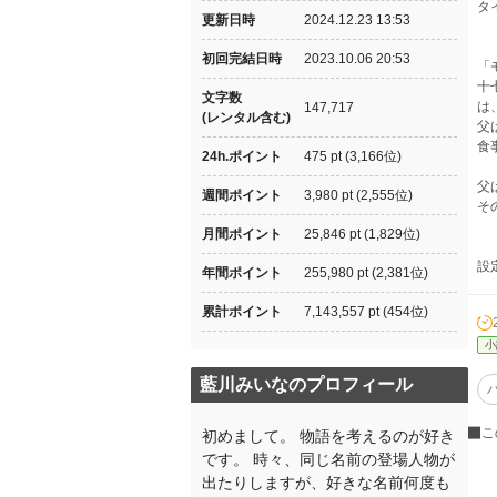
タ
更新日時
2024.12.23 13:53
初回完結日時
2023.10.06 20:53
「
十
文字数
は
147,717
(レンタル含む)
父
食
24h.ポイント
475 pt (3,166位)
父
週間ポイント
3,980 pt (2,555位)
そ
月間ポイント
25,846 pt (1,829位)
設
年間ポイント
255,980 pt (2,381位)
累計ポイント
7,143,557 pt (454位)
小
藍川みいなのプロフィール
こ
初めまして。 物語を考えるのが好き
です。 時々、同じ名前の登場人物が
出たりしますが、好きな名前何度も