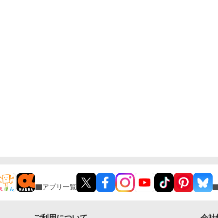
きたくて！」 ヴィオラは人懐っこい笑みを浮かべ、
許可も得ずに東屋へ足を踏み入れると、ロクサーヌの
隣の席に滑り込んだ。 その遠慮のなさに、ロクサー
ヌの頬は引き攣る。 さて、私はいつまで我慢しなけ
ればならないのでしょうか？
アプリ一覧
ご利用について
会社