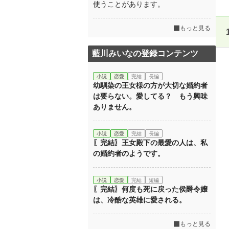
使うことがあります。
もっと見る
藍川みいなの登録コンテンツ
小説
恋愛
完結
長編
幼馴染の王女様の方が大切な婚約者
は要らない。愛してる？ もう興味
ありません。
小説
恋愛
完結
長編
〖完結〗王女殿下の最愛の人は、私
の婚約者のようです。
小説
恋愛
完結
短編
〖完結〗何度も死に戻った侯爵令嬢
は、冷酷な英雄に愛される。
もっと見る