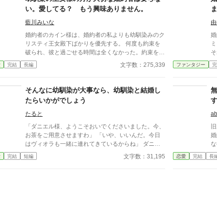
なんてさせない。 ＊設定ゆるゆるの、架空の世界の
べてを
い。愛してる？ もう興味ありません。
お話です。 ＊全16話で完結になります。 ＊番外編、
私
追加しました。
ィ
藍川みいな
由
あ
婚約者のカイン様は、婚約者の私よりも幼馴染みのク
婚
始
リスティ王女殿下ばかりを優先する。 何度も約束を
ミ
破られ、彼と過ごせる時間は全くなかった。約束を破
そ
る理由はいつだって、「クリスティが……」だ。 同
が
文字数：275,339
愛
完結
長編
ファンタジー
完
じ学園に通っているのに、私はまるで他人のよう。毎
は
日毎日、二人の仲のいい姿を見せられ、苦しんでいる
上主
ことさえ彼は気付かない。 もうやめる。 カイン様と
払って
そんなに幼馴染が大事なら、幼馴染と結婚し
の婚約は解消する。 でもなぜか、別れを告げたのに
ん
たらいかがでしょう
彼が付きまとってくる。 愛してる？ 私はもう、あな
たに興味はありません！ 一度完結したのですが、続
たると
a
編を書くことにしました。読んでいただけると嬉しい
「ダニエル様、ようこそおいでくださいました。今、
旧
です。 いつもありがとうございます。 設定ゆるゆる
お茶をご用意させますわ」 「いや、いいんだ。今日
婚
の、架空の世界のお話です。 沢山の感想ありがとう
はヴィオラも一緒に連れてきているからね」 ダニエ
な
ございます。返信出来ず、申し訳ありません。
ルが半歩身を引くと、その背後から、同じく十四歳の
て
文字数：31,195
愛
完結
短編
恋愛
完結
長
少女がひょっこりと顔を出した。 亜麻色の髪を可憐
婚
に揺らし、大きな瞳を輝かせたヴィオラ・レクスン。
の元
ダニエルの従兄の娘であり、幼い頃から彼を「お兄
け
様」と慕って片時も離れない幼馴染だ。 「ロクサー
女
ヌ様、ごきげんよう！ お邪魔しちゃってごめんなさ
り
い。でも、ダニエルお兄様が『ロクサーヌの顔を見に
そ
行く』っておっしゃるから、私、どうしても付いてい