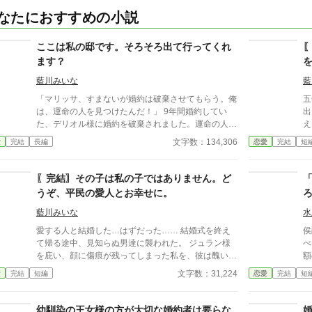
なたにおすすめの小説
ここは私の邸です。そろそろ出て行ってくれ
ます？
藍川みいな
藍
「マリッサ、すまないが婚約は破棄させてもらう。俺
五
は、運命の人を見つけたんだ！」 9年間婚約してい
出
た、デリオル様に婚約を破棄されました。運命の人と
え
は、私の義妹のロクサーヌのようです。 そもそもデ
い
文字数：134,306
愛
完結
長編
恋愛
完結
短
リオル様に好意を持っていないので、婚約破棄はかま
婚
いませんが、あなたには莫大な慰謝料を請求させてい
た
ただきますし、借金の全額返済もしていただきます。
思
〖完結〗その子は私の子ではありません。ど
それに、あなたが選んだロクサーヌは、令嬢ではあり
は
うぞ、平民の愛人とお幸せに。
ません。 幼い頃に両親を亡くした私は、8歳で侯爵に
彼
なった。この国では、爵位を継いだ者には18歳まで
の
藍川みいな
水
後見人が必要で、ロクサーヌの父で私の叔父ドナルド
申
愛する人と結婚した…はずだった…… 結婚式を終え
侯
が後見人として侯爵代理になった。 叔父は私を冷遇
て帰る途中、見知らぬ男達に襲われた。 ジュラン様
べる夫
し、自分が侯爵のように振る舞って来ましたが、もう
を庇い、顔に傷痕が残ってしまった私を、彼は醜いと
額
すぐ私は18歳。全てを返していただきます！ 設定ゆ
言い放った。それだけではなく、彼の子を身篭った愛
す
文字数：31,224
愛
完結
短編
恋愛
完結
短
るゆるの、架空の世界のお話です。
人を連れて来て、彼女が産む子を私達の子として育て
「
ると言い出した。 愛していた彼の本性を知った私
あ
は、復讐する決意をする。決してあなたの思い通りに
サ
幼馴染の王女様の方が大切な婚約者は要らな