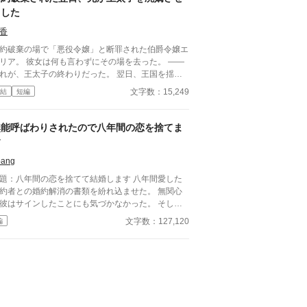
悟った。 「あなたのその優しさや気遣いは、
ました
にとっては劇薬でしかありません」 その日、サフ
アは侯爵夫人をやめて家を出た。 さらにその後、
香
ることがきっかけで、夫の笑顔の仮面が剥がれ落ち
約破棄の場で「悪役令嬢」と断罪された伯爵令嬢エ
め……。
リア。 彼女は何も言わずにその場を去った。 ――
れが、王太子の終わりだった。 翌日、王国を揺る
す不正が次々と暴かれる。 裏で糸を引いていたの
文字数：15,249
結
短編
、エミリアの兄。 王国最強の権力者であり、妹至
義の男だった。 「妹を泣かせた代償は、すべて
もらう」 ざまぁは、静かに、そして確実に進
無能呼ばわりされたので八年間の恋を捨てま
でいく。
す
bang
題：八年間の恋を捨てて結婚します 八年間愛した
約者との婚約解消の書類を紛れ込ませた。 無関心
彼はサインしたことにも気づかなかった。 そし
、アルベルトはずっと婚約者だった筈のルージュの
文字数：127,120
編
約パーティーの記事で気付く。 彼女がアルベルト
を去ったことをーー。 八年もの間ずっと自分だ
を盲目的に愛していたはずのルージュ。 なのに彼
はもうすぐ別の男と婚約する。 正式な結婚の日取
まで記された記事にアルベルトは憤る。 「今度は
うやって気を引くつもりか！？」