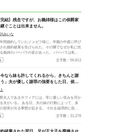
〖完結〗残念ですが、お義姉様はこの侯爵家
を継ぐことは出来ません。
川みいな
年間婚約していたジョゼフ様に、学園の中庭に呼び
され婚約破棄を告げられた。その隣でなぜか私に怯
る義姉のバーバラの姿があった。 バーバラは私に
じめられたと嘘をつき、婚約者を奪った。 五年も
文字数：56,812
編
約していたのに、私ではなく、バーバラの嘘を信じ
婚約者。学園の生徒達も彼女の嘘を信じ、親友だと
っていた人にまで裏切られた。 バーバラの目的
「今なら妹も許してくれるから、きちんと謝
、ワイヤット侯爵家を継ぐことのようだ。 だが、
ろう」夫が優しく謝罪の強要をした日、侯爵
女には絶対に継ぐことは出来ない。 設定ゆるゆる
夫人をやめて家を出ました～デラミネーショ
、架空の世界のお話です。 感想の返信が出来ず、
上
ンによる夫の終焉～
し訳ありません。
爵夫人であるサフィアには、常に優しい笑みを浮か
がいる。 ある日、夫の妹の行動によって、多
の損害が出る事態が起きる。 それを論理的に批判
るサフィアだったが、夫は妹を庇い、さらに……。
文字数：31,276
編
今なら妹も許してくれるから、きちんと謝ろう」
ろうことか、夫は諭すような優しい笑みを浮かべ、
フィアに謝罪の強要をした。 その瞬間、彼女はす
婚約破棄された翌日、兄が王太子を廃嫡させ