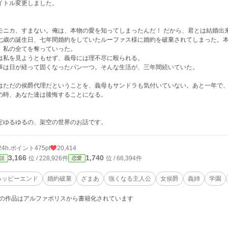
イトル変更しました。
モニカ、すまない。俺は、本物の愛を知ってしまったんだ！ だから、君とは結婚出
七歳の誕生日、七年間婚約をしていたルーファス様に婚約を破棄されてしまった。
、私の全てを奪っていった。
は私を見ようともせず、義母には理不尽に殴られる。
事は日が経って固くなったパン一つ。そんな生活が、三年間続いていた。
はただの侯爵代理だということを、義母もサンドラも気付いていない。あと一年で
の時、あなた達は後悔することになる。
定ゆるゆるの、架空の世界のお話です。
24h.ポイント
475pt
20,414
3,166
1,740
位 / 228,926件
位 / 66,394件
説
恋愛
ハッピーエンド
婚約破棄
ざまあ
強くなる主人公
女侯爵
義姉
学園
の作品はアルファポリスから書籍化されています