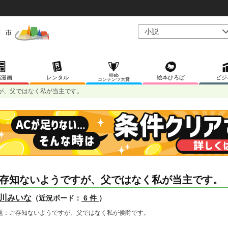
Web
稿漫画
レンタル
絵本ひろば
ビジ
コンテンツ大賞
が、父ではなく私が当主です。
存知ないようですが、父ではなく私が当主です。
川みいな
（近況ボード：
6 件
）
題：ご存知ないようですが、父ではなく私が侯爵です。