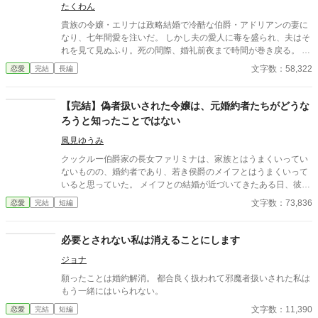
たくわん
制度だったことから、随分昔に廃止されていた。 もちろん、キャ
リーヌは側妃を拒否したのだが… そんなキャリーヌをジェイデン
貴族の令嬢・エリナは政略結婚で冷酷な伯爵・アドリアンの妻に
は権力を使い、地下牢に閉じ込めてしまう。薄暗い地下牢で、食
なり、七年間愛を注いだ。 しかし夫の愛人に毒を盛られ、夫はそ
べ物すら与えられないキャリーヌ。 “側妃になるくらいなら、こ
れを見て見ぬふり。死の間際、婚礼前夜まで時間が巻き戻る。 今
の場で息絶えた方がマシだ” 死を覚悟したキャリーヌだったが、
度こそ、この結婚は断る——そう決心するエリナの前に、幼馴染
文字数：58,322
恋愛
完結
長編
なぜか地下牢から出され、そのまま家族が見守る中馬車に乗せら
の騎士団長ルカが現れてーー。
れた。 向かった先は、実の姉の嫁ぎ先、大国カリアン王国だっ
た。 深い傷を負ったキャリーヌを、カリアン王国で待っていたの
【完結】偽者扱いされた令嬢は、元婚約者たちがどうな
は… ※恋愛要素よりも、友情要素が強く出てしまった作品です。
ろうと知ったことではない
他サイトでも同時投稿しています。 どうぞよろしくお願いします
m(__)m
風見ゆうみ
クックルー伯爵家の長女ファリミナは、家族とはうまくいってい
ないものの、婚約者であり、若き侯爵のメイフとはうまくいって
いると思っていた。 メイフとの結婚が近づいてきたある日、彼が
ファリミナの前に一人の女性を連れてきた。メイフに寄り添う可
文字数：73,836
恋愛
完結
短編
憐な女性は、こう名乗った。 「わたくし、クックルー伯爵家の長
女、ファリミナと申します」 この女性は平民だが、メイフの命の
恩人だった。メイフは自分との結婚を望む彼女のためにファリミ
必要とされない私は消えることにします
ナの身分を与えるという暴挙に出たのだ。 家族や友人たちは買収
ジョナ
されており、本当のファリミナを偽者だと訴える。 メイフが用意
したボロ家に追いやられたファリミナだったが、メイフの世話に
願ったことは婚約解消。 都合良く扱われて邪魔者扱いされた私は
はならず、平民のファリとして新しい生活を送ることに決める。
もう一緒にはいられない。
ファリとして新しい生活の基盤を整えた頃、元家族はファリミナ
文字数：11,390
恋愛
完結
短編
がいたことにより、自分たちの生活が楽だったことを知る。そし