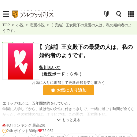
TOP
>
小説
>
恋愛小説
>
〖完結〗王女殿下の最愛の人は、私の婚約者のよ
うです。
恋愛
完結
長編
〖完結〗王女殿下の最愛の人は、私の
婚約者のようです。
藍川みいな
（近況ボード：
6 件
）
お気に入りに追加して更新通知を受け取ろう
お気に入り追加
エリック様とは、五年間婚約をしていた。
学園に入学してから、彼は他の女性に付きっきりで、一緒に過ごす時間が全くな
かった。その女性の名は、オリビア様。この国の、王女殿下だ。
入学式の日、目眩を起こして倒れそうになったオリビア様を、エリック様が支え
たことが始まりだった。
HOTランキング 最高2位
その日からずっと、エリック様は病弱なオリビア様の側を離れない。まるで恋人
24h.ポイント
809pt
72,951
同士のような二人を見ながら、学園生活を送っていた。