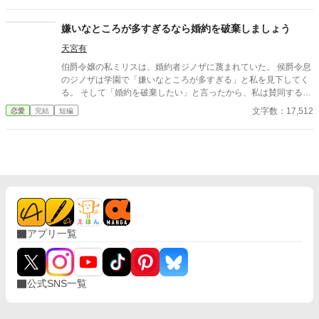
て、メイフは自分が馬鹿だったと後悔し始め、自分を愛している
はずのファリミナに会いに行くのだが――。
嫌いなところが多すぎるなら婚約を破棄しましょう
天宮有
伯爵令嬢の私ミリスは、婚約者ジノザに蔑まれていた。 侯爵令息
のジノザは学園で「嫌いなところが多すぎる」と私を見下してく
る。 そして「婚約を破棄したい」と言ったから、私は賛同するこ
とにした。 どうやらジノザは公爵令嬢と婚約して、貶めた私を愛
文字数：17,512
恋愛
完結
短編
人にするつもりでいたらしい。 そのために学園での評判を下げて
きたようだけど、私はマルク王子と婚約が決まる。 楽しい日々を
過ごしていると、ジノザは「婚約破棄を後悔している」と言い出
した。
アプリ一覧
公式SNS一覧