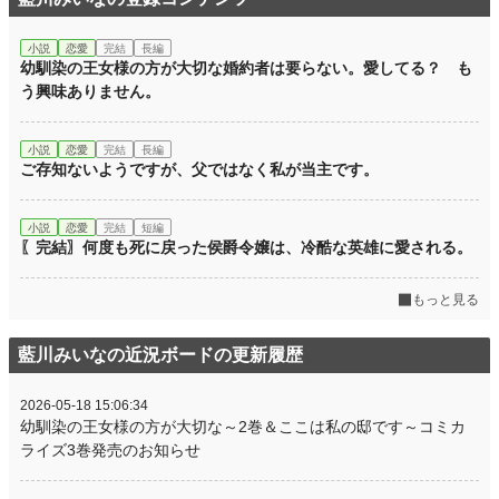
小説
恋愛
完結
長編
幼馴染の王女様の方が大切な婚約者は要らない。愛してる？ も
う興味ありません。
小説
恋愛
完結
長編
ご存知ないようですが、父ではなく私が当主です。
小説
恋愛
完結
短編
〖完結〗何度も死に戻った侯爵令嬢は、冷酷な英雄に愛される。
もっと見る
藍川みいなの近況ボードの更新履歴
2026-05-18 15:06:34
幼馴染の王女様の方が大切な～2巻＆ここは私の邸です～コミカ
ライズ3巻発売のお知らせ