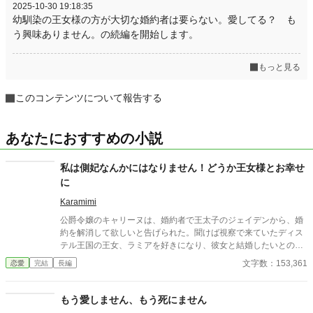
2025-10-30 19:18:35
幼馴染の王女様の方が大切な婚約者は要らない。愛してる？ も
う興味ありません。の続編を開始します。
もっと見る
このコンテンツについて報告する
あなたにおすすめの小説
私は側妃なんかにはなりません！どうか王女様とお幸せ
に
Karamimi
公爵令嬢のキャリーヌは、婚約者で王太子のジェイデンから、婚
約を解消して欲しいと告げられた。聞けば視察で来ていたディス
テル王国の王女、ラミアを好きになり、彼女と結婚したいとの
事。 ラミアは非常に美しく、お色気むんむんの女性。ジェイデン
文字数：153,361
恋愛
完結
長編
が彼女の美しさの虜になっている事を薄々気が付いていたキャリ
ーヌは、素直に婚約解消に応じた。 しかし、ジェイデンの要求は
それだけでは終わらなかったのだ。なんとキャリーヌに、自分の
もう愛しません、もう死にません
側妃になれと言い出したのだ。そもそも側妃は非常に問題のある