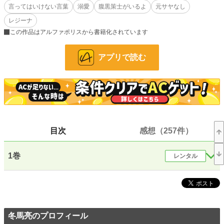
言ってはいけない言葉
溺愛
腹黒策士がいるよ
元サヤなし
レジーナ
「彼女は友人の妹で、なんとも思ってない。オレが好きなのはエリーゼだ」
この作品はアルファポリスから書籍化されています
「私みたいな女に無理して笑いかけるのも限界だって夜会で愚痴をこぼしてたじ
ゃないですか。よかったですね、これでもう、無理して私に笑いかけなくてよく
アプリで読む
なりましたよ」
小説
1,132 位 / 228,743 件
恋愛
643 位 / 66,362 件
お気に入り
7,416
目次
感想（257件）
24h.ポイント
1,128 pt
文字数(レンタル含む)
146,033
1巻
レンタル
更新日時
2025.03.28 12:53
初回公開日時
2024.06.01 21:00
初回完結日時
2024.07.05 19:40
冬馬亮のプロフィール
週間ポイント
6,266 pt (1,655 位)