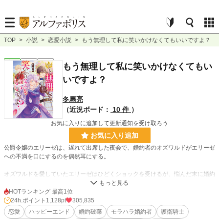
TOP
>
小説
>
恋愛小説
>
もう無理して私に笑いかけなくてもいいですよ？
恋愛
完結
長編
もう無理して私に笑いかけなくてもい
いですよ？
冬馬亮
（近況ボード：
10 件
）
お気に入りに追加して更新通知を受け取ろう
お気に入り追加
公爵令嬢のエリーゼは、遅れて出席した夜会で、婚約者のオズワルドがエリーゼ
への不満を口にするのを偶然耳にする。
オズワルドを愛していたエリーゼはひどくショックを受けるが、悩んだ末に婚約
解消を決意する。
だが、喜んで受け入れると思っていたオズワルドが、なぜか婚約解消を拒否。関
HOTランキング 最高1位
係の再構築を提案する。
24h.ポイント
1,128pt
305,835
その後、プレゼント攻撃や突撃訪問の日々が始まるが、オズワルドは別の令嬢を
恋愛
ハッピーエンド
婚約破棄
モラハラ婚約者
護衛騎士
そばに置くようになり・・・