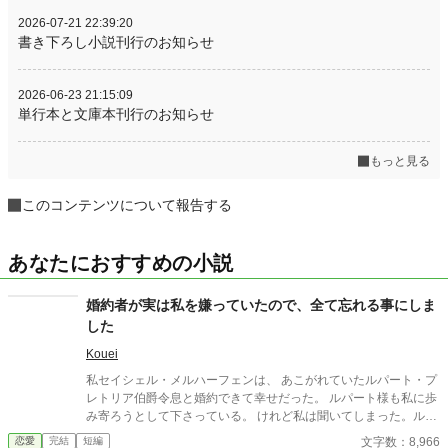
2026-07-21 22:39:20
書き下ろし小説刊行のお知らせ
2026-06-23 21:15:09
単行本と文庫本刊行のお知らせ
もっと見る
このコンテンツについて報告する
あなたにおすすめの小説
婚約者が実は私を嫌っていたので、全て忘れる事にしま
した
Kouei
私セイシェル・メルハーフェンは、 あこがれていたルパート・プ
レトリア伯爵令息と婚約できて幸せだった。 ルパート様も私に歩
み寄ろうとして下さっている。 けれど私は聞いてしまった。ルパ
ート様の本音を。 『我慢するしかない』 『彼女といると疲れる』
文字数：8,966
恋愛
完結
短編