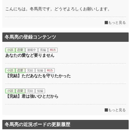
こんにちは。冬馬亮です。どうぞよろしくお願いします。
月間ポイント
33,243 pt (1,384 位)
年間ポイント
583,270 pt (826 位)
もっと見る
累計ポイント
8,493,071 pt (323 位)
冬馬亮の登録コンテンツ
小説
恋愛
連載中
長編
R15
あなたの愛など要りません
小説
恋愛
完結
短編
R15
【完結】ただあなたを守りたかった
小説
恋愛
完結
短編
【完結】君は強いひとだから
もっと見る
冬馬亮の近況ボードの更新履歴