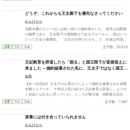
私はルパート様に嫌われていたの？ 本当は厭わしく思っていた
の？ だから私は決めました。 あなたを忘れようと… ※この作品
は、他投稿サイトにも公開しています。
どうぞ、これからも王女殿下を優先なさってください
わらびもち
伯爵令嬢のエリーゼには幼い頃から婚約者がいた。 相手は伯爵家
の嫡男であり、王女殿下の護衛騎士であるアルベルト。 彼はいつ
だって王女が最優先。 「王女がお呼びだから」と、約束は何度も
破られ、エリーゼは後回しにされ続ける。 政略とはいえ、この婚
文字数：50,619
恋愛
完結
短編
約に意味はあるのだろうか。 王女を優先し続けた婚約者に心を閉
ざしていくエリーゼ。 失って初めて気づいても、もう遅い――。
王妃教育を辞退したら「困る」と国王陛下が直接迎えに
来ました ～婚約破棄された私に、王太子ではなく国王陛
下が求婚してきます〜
由香
【全一話完結】 王太子の心変わりによって婚約を破棄された侯爵
令嬢リリアーナ。 十年以上受け続けた王妃教育も辞退し、ようや
く自由になれると思っていた。 ところが数日後、侯爵家を訪れた
のは国王陛下本人。 「王妃教育を辞退されると困る。私の妃にな
文字数：7,687
恋愛
完結
短編
ってほしい」 努力を踏みにじった王太子はすべてを失い、選ばれ
たのは誠実に生きてきた彼女だった。 これは、年上国王に溺愛さ
れながら、世界一幸せな王妃になるまでの逆転ラブストーリー。
茶番には付き合っていられません
わらびもち