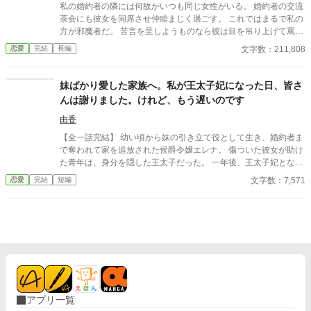
私の婚約者の隣には何故かいつも同じ女性がいる。 婚約者の交流
茶会にも彼女を同席させ仲睦まじく過ごす。 これではまるで私の
方が邪魔者だ。 苦言を呈しようものなら彼は目を吊り上げて罵倒
する。 どうして婚約者同士の交流にわざわざ部外者を連れてくる
文字数：211,808
恋愛
完結
長編
のか。 彼が何をしたいのかさっぱり分からない。 もうこんな茶番
に付き合っていられない。 そんなにその女性を傍に置きたいのな
ら好きにすればいいわ。
妹ばかり愛した家族へ。私が王太子妃になった日、皆さ
んは謝りました。けれど、もう遅いのです
由香
【全一話完結】 幼い頃から妹の引き立て役として生き、婚約者ま
で奪われて家を追放された侯爵令嬢エレナ。 傷ついた彼女が助け
た青年は、身分を隠した王太子だった。 一年後、王太子妃となっ
たエレナの前に現れたのは、今さら「家族だから」と擦り寄って
文字数：7,571
恋愛
完結
短編
くる両親と妹。 けれど彼女は、もう二度と振り返らない。
アプリ一覧