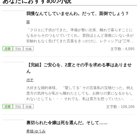
あなたにおすすめの小説
我慢なんてしていませんわ。だって、面倒でしょう？
翠
「クロエに子供ができた。準備が整い次第、離れで暮らすことに
なるからそのつもりでいてくれ」 普段ほとんど屋敷にいない夫が
前触れもなく告げてきた言葉をきっかけに、レティシアは“三年
間”の契約を終わらせることにした。 赤の他人を屋敷に迎えるこ
文字数：4,095
恋愛
完結
短編
とはしない。 不要なものに感情を砕く理由などない。 「だって、
面倒でしょう？」 不誠実な夫も、無意味な結婚も、 この際すべて
切り捨ててしまいましょう。
【完結】ご安心を、2度とその手を求める事はありませ
ん
ポチ
大好きな婚約者様。 ‘’愛してる‘’ その言葉私の宝物だった。例え
貴方の気持ちが私から離れたとしても。お飾りの妻になるかもし
れないとしても・・・ それでも、私は貴方を想っていたい。 独
り過ごす刻もそれだけで幸せを感じられた。たった一つの希望
文字数：106,166
恋愛
完結
短編
裏切られた令嬢は死を選んだ。そして……
希猫 ゆうみ