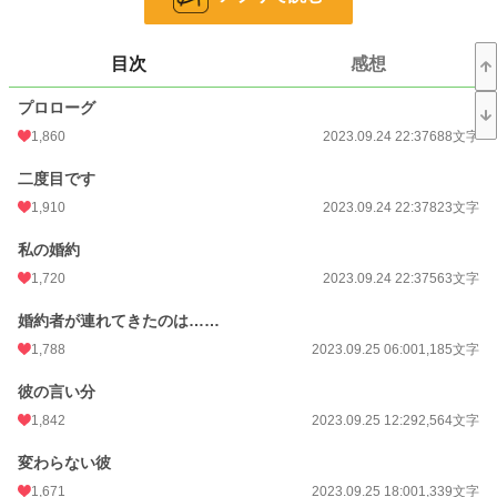
お気に入り
7,604
24h.ポイント
1,072 pt
目次
感想
文字数
79,783
プロローグ
更新日時
2023.10.16 06:00
1,860
2023.09.24 22:37
688文字
初回公開日時
2023.09.24 22:37
二度目です
初回完結日時
1,910
2023.10.16 10:39
2023.09.24 22:37
823文字
週間ポイント
9,113 pt (1,101 位)
私の婚約
1,720
2023.09.24 22:37
563文字
月間ポイント
31,490 pt (1,471 位)
婚約者が連れてきたのは……
年間ポイント
336,061 pt (1,714 位)
1,788
2023.09.25 06:00
1,185文字
累計ポイント
6,498,646 pt (516 位)
彼の言い分
1,842
2023.09.25 12:29
2,564文字
変わらない彼
1,671
2023.09.25 18:00
1,339文字