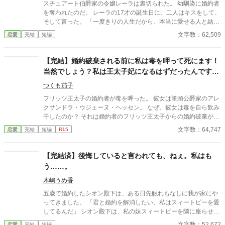
スチュアート伯爵家の令嬢レーラは裏切られた。 幼馴染に婚約者
を奪われたのだ。 レーラの17才の誕生日に、二人はキスをして、
そして言った。 「一度きりの人生だから、本当に愛せる人と結婚
するよ」 「ごめんねレーラ。ロバートを愛してるの」 誕生日に婚
文字数：62,509
恋愛
完結
短編
約破棄されたレーラは絶望し、生きる事を諦めてしまう。 けれど
死にきれず、再び目覚めた時、新しい人生が幕を開けた。 レーラ
に許しを請い、縋る裏切り者たち。 心を鎖し生きて行かざるを得
【完結】婚約破棄される前に私は毒を呷って死にます！
ないレーラの前に、一人の求婚者が現れる。 強く気高く冷酷に。
当然でしょう？私は王太子妃になるはずだったんですか
裏切り者たちが落ちぶれていく様を眺めながら、レーラは愛と幸
ら。どの道、只ではすみません。
せを手に入れていく。 ☆完結しました。ありがとうございまし
つくも茄子
た！☆ （ホットランキング８位ありがとうございます！(９/１
フリッツ王太子の婚約者が毒を呷った。 彼女は筆頭公爵家のアレ
０、1９:30現在)） （ホットランキング１位～９位～２位ありが
クサンドラ・ウジェーヌ・ヘッセン。 なぜ、彼女は毒を自ら飲み
とうございます！(９/６～９)） （ホットランキング１位！？あり
干したのか？ それは婚約者のフリッツ王太子からの婚約破棄が原
がとうございます！！(９/５、13:20現在)） （ホットランキング
因であった。 恋人の男爵令嬢を正妃にするためにアレクサンドラ
文字数：64,747
恋愛
完結
短編
R15
９位ありがとうございます！(９/４、18:30現在)）
を罠に嵌めようとしたのだ。 その中の一人は、アレクサンドラの
実弟もいた。 更に宰相の息子と近衛騎士団長の嫡男も、王太子と
男爵令嬢の味方であった。 婚約者として王家の全てを知るアレク
【完結済】後悔していると言われても、ねぇ。私はも
サンドラは、このまま婚約破棄が成立されればどうなるのかを知
う……。
っていた。そして自分がどういう立場なのかも痛いほど理解して
いたのだ。 生死の境から生還したアレクサンドラが目を覚ました
木嶋うめ香
時には、全てが様変わりしていた。国の将来のため、必要な処置
五歳で婚約したシオン殿下は、ある日先触れもなしに我が家にや
であった。 婚約破棄を宣言した王太子達のその後は、彼らが思い
ってきました。 「君と婚約を解消したい、私はスィートピーを愛
描いていたバラ色の人生ではなかった。 後悔、悲しみ、憎悪、果
してるんだ」 シオン殿下は、私の妹スィートピーを隣に座らせ、
てしない負の連鎖の果てに、彼らが手にしたものとは。 「小説家
馬鹿なことを言い始めたのです。 妹はとても愛らしいですから、
文字数：52,672
恋愛
完結
短編