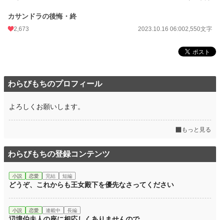
カサンドラの後悔・終
2,673
2023.10.16 06:00
2,550文字
わらびもちのプロフィール
よろしくお願いします。
もっと見る
わらびもちの登録コンテンツ
小説
恋愛
完結
短編
どうぞ、これからも王女殿下を優先なさってください
小説
恋愛
連載中
長編
辺境伯夫人の座に相応しくありませんので