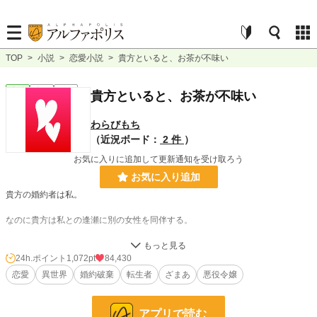
TOP
>
小説
>
恋愛小説
>
貴方といると、お茶が不味い
恋愛
完結
短編
貴方といると、お茶が不味い
わらびもち
（近況ボード：
2 件
）
お気に入りに追加して更新通知を受け取ろう
お気に入り追加
貴方の婚約者は私。
なのに貴方は私との逢瀬に別の女性を同伴する。
王太子殿下の婚約者である令嬢を―――。
24h.ポイント
1,072pt
84,430
恋愛
異世界
婚約破棄
転生者
ざまあ
悪役令嬢
小説
1,217 位 / 228,755 件
恋愛
695 位 / 66,365 件
アプリで読む