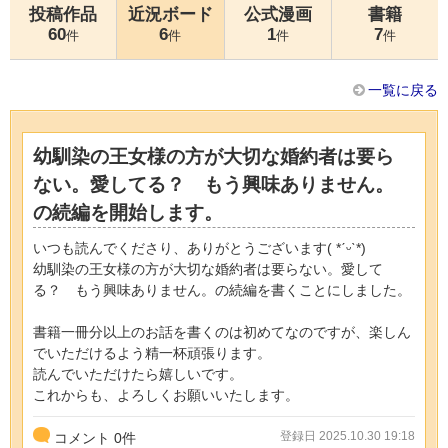
投稿作品
近況ボード
公式漫画
書籍
60
6
1
7
件
件
件
件
一覧に戻る
幼馴染の王女様の方が大切な婚約者は要ら
ない。愛してる？ もう興味ありません。
の続編を開始します。
いつも読んでくださり、ありがとうございます( *ˊᵕˋ*)
幼馴染の王女様の方が大切な婚約者は要らない。愛して
る？ もう興味ありません。の続編を書くことにしました。
書籍一冊分以上のお話を書くのは初めてなのですが、楽しん
でいただけるよう精一杯頑張ります。
読んでいただけたら嬉しいです。
これからも、よろしくお願いいたします。
登録日 2025.10.30 19:18
コメント
0
件