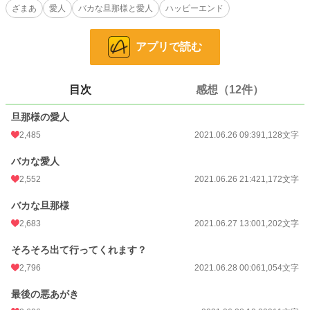
ルーカスはセリアと結婚し、スペクター侯爵家に婿入りしたが、セリアとの結婚
ざまあ
愛人
バカな旦那様と愛人
ハッピーエンド
前から愛人がいて、その愛人と侯爵家を乗っ取るつもりだと愛人は話した……
アプリで読む
設定ゆるゆるの、架空の世界のお話です。
全6話で完結になります。
目次
感想（12件）
小説
707 位 / 228,668 件
旦那様の愛人
恋愛
405 位 / 66,339 件
2,485
2021.06.26 09:39
1,128文字
お気に入り
3,288
バカな愛人
2,552
2021.06.26 21:42
1,172文字
24h.ポイント
1,796 pt
バカな旦那様
文字数
6,703
2,683
2021.06.27 13:00
1,202文字
更新日時
2021.06.29 09:00
そろそろ出て行ってくれます？
初回公開日時
2021.06.26 09:39
2,796
2021.06.28 00:06
1,054文字
初回完結日時
2021.06.29 09:57
最後の悪あがき
週間ポイント
8,758 pt (1,144 位)