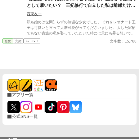
として雇いたい？ 王妃修行で自立した私は離縁だけさ
せてもらいます。
西東友一
私も始めは世間知らずの無垢な少女でした。 それをレオナード王
子は可愛いと言って大層可愛がってくださいました。 大した家柄
でもない貴族の私を娶っていただいた時には天にも昇る想いでし
た。 だから、貴方様をお慕いしていた私は王妃としてこの国をよ
文字数：15,788
恋愛
完結
ｼｮｰﾄｼｮｰﾄ
くしようと礼儀作法から始まり、国政に関わることまで勉強し、
全てを把握するよう努めてまいりました。それも、貴方様と私の
未来のため。 ･･･なのに。 貴方様は、愛人と床を一緒にするよう
になりました。 貴方様に理由を聞いたら、「可愛げが無くなった
のが悪い」ですって？ 愛がない結婚生活などいりませんので、離
縁させていただきます。 そう、申し上げたら貴方様は―――
アプリ一覧
公式SNS一覧