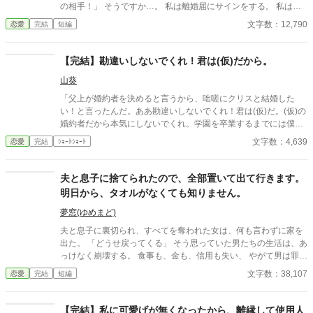
の相手！」 そうですか…。 私は離婚届にサインをする。 私は、
直ぐに役所に届ける様に使用人に渡した。 使用人が出掛けるのを
文字数：12,790
恋愛
完結
短編
確認してから 「私とアスベスが旅行に行っている間に荷物を纏め
て出ていって下さいね♪」
【完結】勘違いしないでくれ！君は(仮)だから。
山葵
「父上が婚約者を決めると言うから、咄嗟にクリスと結婚した
い！と言ったんだ。ああ勘違いしないでくれ！君は(仮)だ。(仮)の
婚約者だから本気にしないでくれ。学園を卒業するまでには僕は
愛する人を見付けるつもりだよ」 そう笑顔で私に言ったのは第５
文字数：4,639
恋愛
完結
ｼｮｰﾄｼｮｰﾄ
王子のフィリップ様だ。 末っ子なので兄王子4人と姉王女に可愛
がられ甘えん坊の駄目王子に育った。
夫と息子に捨てられたので、全部置いて出て行きます。
明日から、タオルがなくても知りません。
夢窓(ゆめまど)
夫と息子に裏切られ、すべてを奪われた女は、何も言わずに家を
出た。 「どうせ戻ってくる」 そう思っていた男たちの生活は、あ
っけなく崩壊する。 食事も、金も、信用も失い、 やがて男は罪に
落ち、息子は孤独の中で知る。 ――母がいた日常は、当たり前で
文字数：38,107
恋愛
完結
短編
はなかった。 後悔しても、もう遅い。
【完結】私に可愛げが無くなったから、離縁して使用人