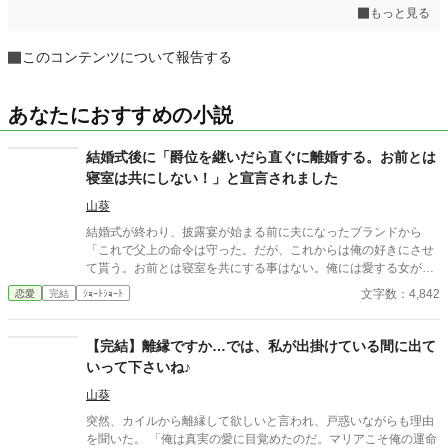
もっと見る
このコンテンツについて報告する
あなたにおすすめの小説
結婚式後に「爵位を継いだら直ぐに離婚する。お前とは
寝室は共にしない！」と宣言されました
山葵
結婚式が終わり、披露宴が始まる前に夫になったブランドから
「これで父上の命令は守った。だが、これからは俺の好きにさせ
て貰う。お前とは寝室を共にする事はない。俺には愛する女がい
るんだ。父上から早く爵位を譲って貰い、お前とは離婚する。お
文字数：4,842
恋愛
完結
ｼｮｰﾄｼｮｰﾄ
前もそのつもりでいてくれ」 確かに私達の結婚は政略結婚。 2人
の間に恋愛感情は無いけれど、ブランド様に嫁ぐいじょう夫婦と
して寄り添い共に頑張って行ければと思っていたが…その必要も
【完結】離縁ですか…では、私が出掛けている間に出て
無い様だ。 ならば私も好きにさせて貰おう！！
いって下さいね♪
山葵
突然、カイルから離縁して欲しいと言われ、戸惑いながらも理由
を聞いた。 「俺は真実の愛に目覚めたのだ。マリアこそ俺の運命