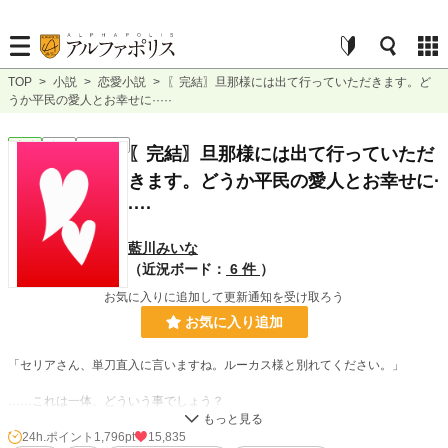
TOP
>
小説
>
恋愛小説
>
〖完結〗旦那様には出て行っていただきます。ど
うか平民の愛人とお幸せに·····
恋愛
完結
ｼｮｰﾄｼｮｰﾄ
〖完結〗旦那様には出て行っていただ
きます。どうか平民の愛人とお幸せに·
····
藍川みいな
（近況ボード：
6 件
）
お気に入りに追加して更新通知を受け取ろう
お気に入り追加
「セリアさん、単刀直入に言いますね。ルーカス様と別れてください。」
……これは一体、どういう事でしょう？
いきなり現れたルーカスの愛人に、別れて欲しいと言われたセリア。
24h.ポイント
1,796pt
15,835