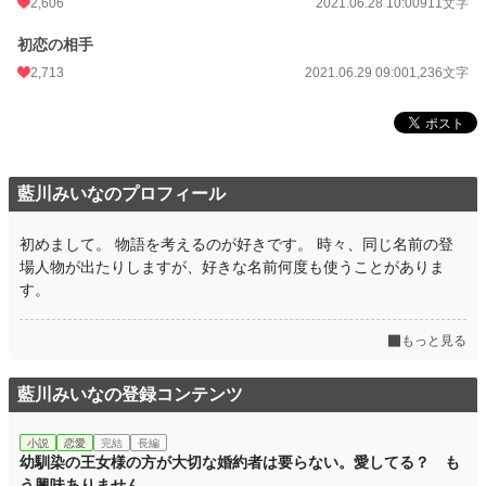
2,606
2021.06.28 10:00
911文字
月間ポイント
55,260 pt (779 位)
初恋の相手
年間ポイント
517,963 pt (981 位)
2,713
2021.06.29 09:00
1,236文字
累計ポイント
2,439,869 pt (2,143 位)
藍川みいなのプロフィール
初めまして。 物語を考えるのが好きです。 時々、同じ名前の登
場人物が出たりしますが、好きな名前何度も使うことがありま
す。
もっと見る
藍川みいなの登録コンテンツ
小説
恋愛
完結
長編
幼馴染の王女様の方が大切な婚約者は要らない。愛してる？ も
う興味ありません。