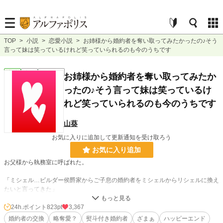
TOP
>
小説
>
恋愛小説
>
お姉様から婚約者を奪い取ってみたかったの♪そう
言って妹は笑っているけれど笑っていられるのも今のうちです
恋愛
完結
ｼｮｰﾄｼｮｰﾄ
お姉様から婚約者を奪い取ってみたか
ったの♪そう言って妹は笑っているけ
れど笑っていられるのも今のうちです
山葵
お気に入りに追加して更新通知を受け取ろう
お気に入り追加
お父様から執務室に呼ばれた。
「ミシェル…ビルダー侯爵家からご子息の婚約者をミシェルからリシェルに換え
たいと言ってきた」
「まぁそれは本当ですか？」
24h.ポイント
823pt
3,367
婚約者の交換
略奪愛？
熨斗付き婚約者
ざまぁ
ハッピーエンド