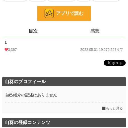
「すまないがミシェルではなくリシェルをビルダー侯爵家に嫁がせる」
「畏まりました」
アプリで読む
部屋を出ると妹のリシェルが意地悪い笑顔をして待っていた。
目次
感想
「いつもチヤホヤされるお姉様から何かを奪ってみたかったの。だから婚約者の
スタイン様を奪う事にしたのよ。スタイン様と結婚できなくて残念ね♪」
1
残念？いえいえスタイン様なんて熨斗付けてリシェルにあげるわ！
3,367
2022.05.31 19:27
2,527文字
小説
1,832 位 / 228,935 件
恋愛
1,062 位 / 66,396 件
お気に入り
455
山葵のプロフィール
24h.ポイント
823 pt
自己紹介の記述はありません
文字数
2,527
もっと見る
更新日時
2022.05.31 19:27
初回公開日時
2022.05.31 19:27
山葵の登録コンテンツ