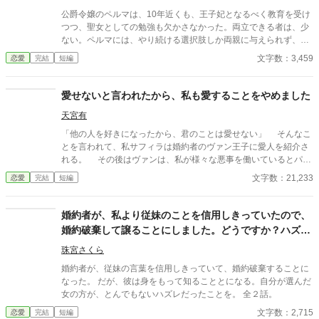
公爵令嬢のペルマは、10年近くも、王子妃となるべく教育を受け
つつ、聖女としての勉強も欠かさなかった。両立できる者は、少
ない。ペルマには、やり続ける選択肢しか両親に与えられず、辞
退することも許されなかった。 特別な誕生日のパーティーで婚約
文字数：3,459
恋愛
完結
短編
破棄されたということが、両親にとって恥でしかない娘として勘
当されることになり、叔母夫婦の養女となることになることで、
一変する。 大事な節目のパーティーを台無しにされ、それを引き
愛せないと言われたから、私も愛することをやめました
換えにペルマは、ようやく自由を手にすることになる。 ※全３
天宮有
話。
「他の人を好きになったから、君のことは愛せない」 そんなこ
とを言われて、私サフィラは婚約者のヴァン王子に愛人を紹介さ
れる。 その後はヴァンは、私が様々な悪事を働いているとパー
ティ会場で言い出す。 捏造した罪によって、ヴァンは私との婚
文字数：21,233
恋愛
完結
短編
約を破棄しようと目論んでいた。
婚約者が、私より従妹のことを信用しきっていたので、
婚約破棄して譲ることにしました。どうですか？ハズレ
だったでしょう？
珠宮さくら
婚約者が、従妹の言葉を信用しきっていて、婚約破棄することに
なった。 だが、彼は身をもって知ることとになる。自分が選んだ
女の方が、とんでもないハズレだったことを。 全２話。
文字数：2,715
恋愛
完結
短編