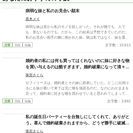
病弱な妹と私のお見合い顛末
黒木メイ
病弱な妹は昔から私のモノを欲しがった。それが物でも、人で
も、形ないものでも。だから、この結末は予想できていたのだ。
私のお見合い相手の腕に抱かれた妹。彼は私ではなく、妹を選ん
だのだという。 妹は「お姉様。こんな結果になってしまって……
文字数：10,613
恋愛
完結
短編
本当にごめんなさい」と言った。優越感を滲ませながら。 この場
にいる皆は二人の婚姻を喜んでいる。ただ一人を除いて。 ※設定
はふわふわ。 ※予告なく修正、加筆する場合があります。 ※小説
婚約者の私には何も買ってはくれないのに妹に好きな物
家になろう様からの転載。他サイトにも掲載中。 ※小説家になろ
を買い与えるのは酷すぎます。婚約破棄になって清々し
う様にて、4/23日間総合ランキング1位感謝！ ※他視点は随時投
ているので付き纏わないで
稿していきます。
珠宮さくら
ゼフィリーヌは、婚約者とその妹に辟易していた。どこに出掛け
るにも妹が着いて来ては兄に物を強請るのだ。なのにわがままを
言って、婚約者に好きな物を買わせていると思われてしまってい
て……。 ※全５話。
文字数：3,692
恋愛
完結
短編
私の誕生日パーティーを台無しにしてくれて、ありがと
う。喜んで婚約破棄されますから、どうぞ勝手に破滅し
て
珠宮さくら