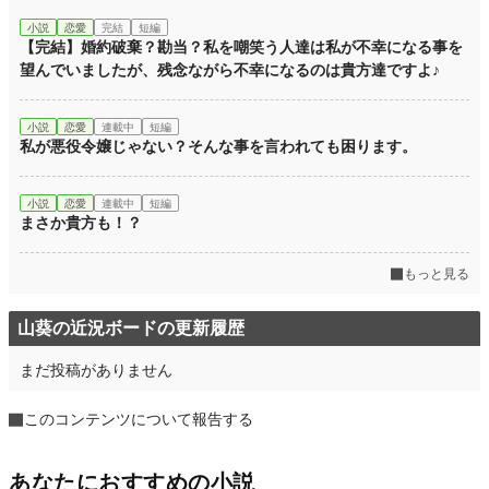
初回完結日時
2022.05.31 19:28
小説
恋愛
完結
短編
週間ポイント
7,680 pt (1,325 位)
【完結】婚約破棄？勘当？私を嘲笑う人達は私が不幸になる事を
望んでいましたが、残念ながら不幸になるのは貴方達ですよ♪
月間ポイント
38,789 pt (1,181 位)
年間ポイント
375,460 pt (1,483 位)
小説
恋愛
連載中
短編
私が悪役令嬢じゃない？そんな事を言われても困ります。
累計ポイント
1,089,675 pt (5,338 位)
小説
恋愛
連載中
短編
まさか貴方も！？
もっと見る
山葵の近況ボードの更新履歴
まだ投稿がありません
このコンテンツについて報告する
あなたにおすすめの小説