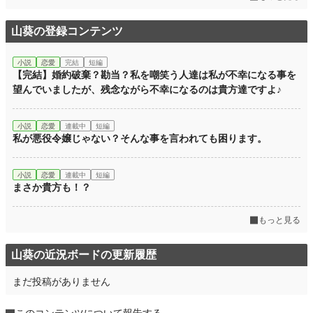
累計ポイント
1,295,904 pt (4,494 位)
山葵の登録コンテンツ
小説
恋愛
完結
短編
【完結】婚約破棄？勘当？私を嘲笑う人達は私が不幸になる事を
望んでいましたが、残念ながら不幸になるのは貴方達ですよ♪
小説
恋愛
連載中
短編
私が悪役令嬢じゃない？そんな事を言われても困ります。
小説
恋愛
連載中
短編
まさか貴方も！？
もっと見る
山葵の近況ボードの更新履歴
まだ投稿がありません