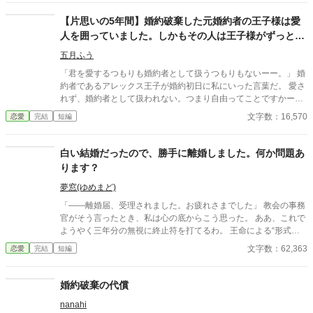
ア・ドントール。ドントール国第一王女。21歳。 リッカルド国
月1日10時30分喫茶店ルナ、婚約者は遅れてやってきた〜新聞は
とドントール国の和平のために、マティアはこの国に嫁いでき
【片思いの5年間】婚約破棄した元婚約者の王子様は愛
星座占いを見る為だけにある訳ではない」 ⑤「『お姉様はズル
た。ポールとの結婚は政略的なもの。彼らの意志は一切介入して
人を囲っていました。しかもその人は王子様がずっと愛
い！』が口癖の双子の弟が現世の婚約者！ 前世では弟を立てる
いない。 「どんなことがあっても、僕は君を王妃とは認めな
事を親に強要され馬鹿の振りをしていましたが、現世では奴とは
していた幼馴染でした。
い。」 ポールはマティアを憎しみを込めた目でマティアを見つ
五月ふう
他人なので天才として実力を充分に発揮したいと思います！」 ⑥
める。美しい黒髪に青い瞳。ドントール国の宝石と評されるマテ
「婚約破棄をしたいと彼は言った。契約書とおふだにご用心」 ⑦
「君を愛するつもりも婚約者として扱うつもりもないーー。」 婚
ィア。 「私が……ずっと貴方を好きだったと知っても、妻として
「伯爵家に半世紀仕えた老メイドは伯爵親子の罠にハマり無一文
約者であるアレックス王子が婚約初日に私にいった言葉だ。 愛さ
認めてくれないの……？」 「ちっ……」 ポールは顔をしかめて
で追放される。老メイドを助けたのはポーカーフェイスの美女で
れず、婚約者として扱われない。つまり自由ってことですかー
舌打ちをした。 「……だからどうした。幼いころのくだらない
した」 ⑧「お客様の中に褒め褒めの感想を書ける方はいらっしゃ
ー？ それって最高じゃないですか。 ずっとそう思っていた私が、
文字数：16,570
恋愛
完結
短編
感情に……今更意味はない。」 ポールは険しい顔でマティアを
いませんか？ 天才美文感想書きVS普通の少女がえんぴつで書い
王子様に溺愛されるまでの物語。 この作品は 「婚約破棄した元婚
睨みつける。銀色の髪に赤い瞳のポール。マティアにとってポー
た感想！」
約者の王子様は愛人を囲っていました。しかもその人は王子様が
ルは大切な初恋の相手。 だが、ポールにはマティアを愛すること
ずっと愛していた幼馴染でした。」のスピンオフ作品となってい
白い結婚だったので、勝手に離婚しました。何か問題あ
はできない理由があった。 二人の結婚式が行われた一週間後、マ
ます。 どちらの作品から読んでも楽しめるようになっています。
ります？
ティアは衝撃の事実を知ることになる。 「サラが懐妊したですっ
気になる方は是非上記の作品も手にとってみてください。
て‥‥‥！？」
夢窓(ゆめまど)
「――離婚届、受理されました。お疲れさまでした」 教会の事務
官がそう言ったとき、私は心の底からこう思った。 ああ、これで
ようやく三年分の無視に終止符を打てるわ。 王命による“形式結
婚”。 夫の顔も知らず、手紙もなし、戦地から帰ってきたという
文字数：62,363
恋愛
完結
短編
噂すらない。 だから、はい、離婚。勝手に。 白い結婚だったの
で、勝手に離婚しました。 何か問題あります？
婚約破棄の代償
nanahi