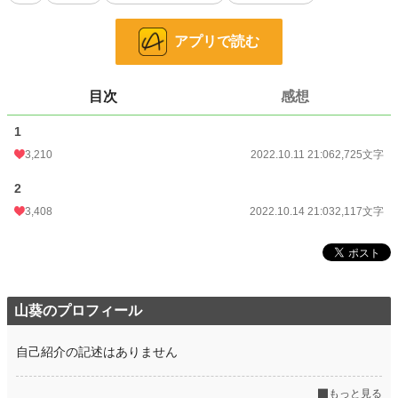
い共に頑張って行ければと思っていたが…その必要も無い様だ。
ならば私も好きにさせて貰おう！！
アプリで読む
小説
1,521 位 / 228,955 件
目次
感想
恋愛
889 位 / 66,405 件
1
お気に入り
681
3,210
2022.10.11 21:06
2,725文字
24h.ポイント
979 pt
2
文字数
4,842
3,408
2022.10.14 21:03
2,117文字
更新日時
2022.10.14 21:03
初回公開日時
2022.10.11 21:06
初回完結日時
2022.10.14 21:03
山葵のプロフィール
週間ポイント
5,989 pt (1,727 位)
自己紹介の記述はありません
月間ポイント
35,634 pt (1,283 位)
年間ポイント
514,665 pt (989 位)
もっと見る