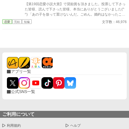
【第19回恋愛小説大賞】で奨励賞を頂きました。投票して下さっ
た皆様、読んで下さった皆様、本当にありがとうございました(^
^) 「あの子を放って置けないんだ。ごめん。婚約はなかったこと
にしてほしい」 ある日突然、侯爵令嬢エバンジェリンは婚約者ア
文字数：46,976
恋愛
完結
短編
ダムスに一方的に婚約破棄される。破局に追い込んだのは婚約者
の幼馴染メアリという平民の儚げな娘だった。 エバンジェリンを
差し置いてアダムスとメアリはひと時の幸せに酔うが、婚約破棄
の代償は想像以上に大きかった。
アプリ一覧
公式SNS一覧
ご利用について
利用規約
ヘルプ