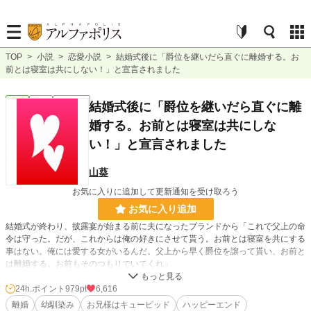
TOP
>
小説
>
恋愛小説
>
結婚式後に「爵位を継いだら直ぐに離婚する。お
前とは寝室は共にしない！」と宣言されました
恋愛
完結
ｼｮｰﾄｼｮｰﾄ
結婚式後に「爵位を継いだら直ぐに離
婚する。お前とは寝室は共にしな
い！」と宣言されました
山葵
お気に入りに追加して更新通知を受け取ろう
お気に入り追加
結婚式が終わり、披露宴が始まる前に夫になったブランドから「これで父上の命
令は守った。だが、これからは俺の好きにさせて貰う。お前とは寝室を共にする
事はない。俺には愛する女がいるんだ。父上から早く爵位を譲って貰い、お前と
は離婚する。お前もそのつもりでいてくれ」
確かに私達の結婚は政略結婚。
24h.ポイント
979pt
6,616
2人の間に恋愛感情は無いけれど、ブランド様に嫁ぐいじょう夫婦として寄り添
離婚
幼馴染み
お兄様はキューピッド
ハッピーエンド