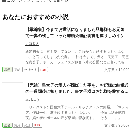
このコンテンツについて報告する
あなたにおすすめの小説
【掌編集】今までお世話になりました旦那様もお元気
で〜妻の残していった離婚受理証明書を握りしめイケメ
ン公爵は涙と鼻水を垂らす
まほりろ
新婚初夜に「君を愛してないし、これからも愛するつもりはな
い」と言ってしまった公爵。 彼は今まで、天才、美男子、完璧
な貴公子、ポーカーフェイスが似合う氷の公爵などと言われもて
はやされてきた。 しかし新婚初夜に暴言を吐いた女性が、初恋
文字数：13,992
恋愛
完結
ｼｮｰﾄｼｮｰﾄ
R15
の人で、命の恩人で、伝説の聖女で、妖精の愛し子であったこと
を知り意気消沈している。 彼の手には元妻が置いていった「離
婚受理証明書」が握られていた……。 他掌編七作品収録。 ※無
【完結】皇太子の愛人が懐妊した事を、お妃様は結婚式
断転載を禁止します。 ※朗読動画の無断配信も禁止します 「Cop
の一週間後に知りました。皇太子様はお妃様を愛するつ
yright（C）2023-まほりろ／若松咲良」 某小説サイトに投稿し
もりは無いようです。
た掌編八作品をこちらに転載しました。 【収録作品】 ①「今まで
五月ふう
お世話になりました旦那様もお元気で〜ポーカーフェイスの似合
リックストン国皇太子ポール・リックストンの部屋。 「マティ
う天才貴公子と称された公爵は、妻の残していった離婚受理証明
ア。僕は一生、君を愛するつもりはない。」 今日は結婚式前
書を握りしめ涙と鼻水を垂らす」 ②「何をされてもやり返せない
夜。婚約者のポールの声が部屋に響き渡る。 「そう……。」 マ
臆病な公爵令嬢は、王太子に竜の生贄にされ壊れる。能ある鷹と
ティアは小さく笑みを浮かべ、ゆっくりとソファーに身を預け
文字数：80,997
恋愛
完結
短編
R15
天才美少女は爪を隠す」 ③「運命的な出会いからの即日プロポー
た。 明日、ポールの花嫁になるはずの彼女の名前はマティ
ズ。婚約破棄された天才錬金術師は新しい恋に生きる！」 ④「4