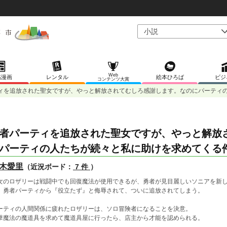
Web
稿漫画
レンタル
絵本ひろば
ビジ
コンテンツ大賞
ィを追放された聖女ですが、やっと解放されてむしろ感謝します。なのにパーティ
者パーティを追放された聖女ですが、やっと解放
パーティの人たちが続々と私に助けを求めてくる
木愛里
（近況ボード：
7 件
）
女のロザリーは戦闘中でも回復魔法が使用できるが、勇者が見目麗しいソニアを新
、勇者パーティから『役立たず』と侮辱されて、ついに追放されてしまう。
ーティの人間関係に疲れたロザリーは、ソロ冒険者になることを決意。
撃魔法の魔道具を求めて魔道具屋に行ったら、店主から才能を認められる。