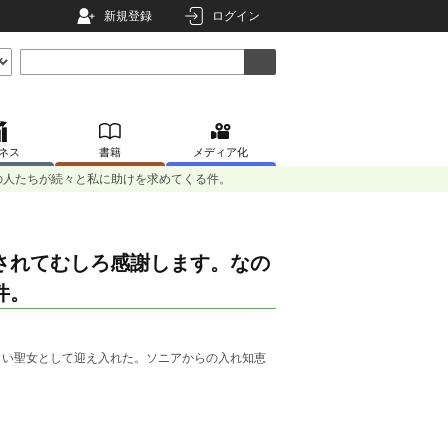
新規登録
ログイン
ネス
書籍
メディア化
の人たちが続々と私に助けを求めてくる件。
されてむしろ感謝します。なの
件。
しい聖女として迎え入れた。ソニアからの入れ知恵