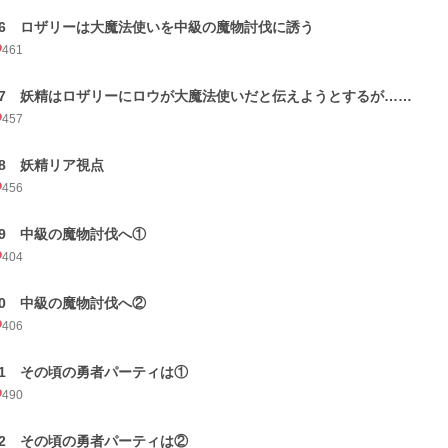
06 ロザリーは大魔法使いを中級の魔物討伐に誘う
461
07 妖精はロザリーにロウが大魔法使いだと伝えようとするが……
457
08 妖精リア視点
456
09 中級の魔物討伐へ①
404
10 中級の魔物討伐へ②
406
11 その頃の勇者パーティは①
490
12 その頃の勇者パーティは②