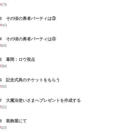
479
13 その頃の勇者パーティは③
443
14 その頃の勇者パーティは④
405
15 幕間：ロウ視点
384
16 記念式典のチケットをもらう
355
17 大魔法使いさまへプレゼントを作成する
322
18 装飾屋にて
325