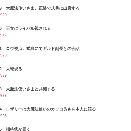
19 大魔法使いさま、正装で式典に出席する
320
20 王女にライバル視される
317
21 ロウ視点。式典にてギルド副長との会話
320
22 大蛇現る
329
23 大魔法使いさまと共闘する
338
24 ロザリーは大魔法使いのカッコ良さを本人に語る
298
25 招待状が届く