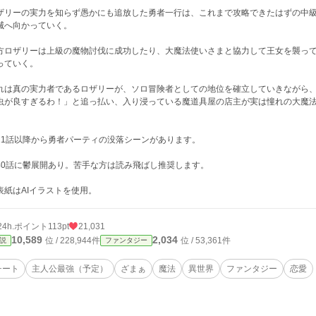
ザリーの実力を知らず愚かにも追放した勇者一行は、これまで攻略できたはずの中
滅へ向かっていく。
方ロザリーは上級の魔物討伐に成功したり、大魔法使いさまと協力して王女を襲っ
っていく。
れは真の実力者であるロザリーが、ソロ冒険者としての地位を確立していきながら
虫が良すぎるわ！」と追っ払い、入り浸っている魔道具屋の店主が実は憧れの大魔
11話以降から勇者パーティの没落シーンがあります。
40話に鬱展開あり。苦手な方は読み飛ばし推奨します。
表紙はAIイラストを使用。
24h.ポイント
113pt
21,031
10,589
2,034
位 / 228,944件
位 / 53,361件
説
ファンタジー
チート
主人公最強（予定）
ざまぁ
魔法
異世界
ファンタジー
恋愛