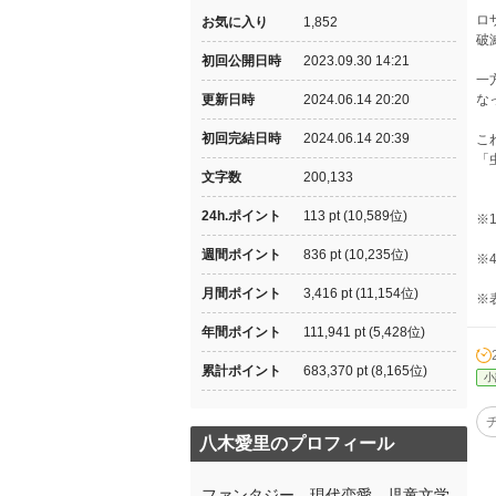
ロ
お気に入り
1,852
破
初回公開日時
2023.09.30 14:21
一
更新日時
2024.06.14 20:20
な
初回完結日時
2024.06.14 20:39
こ
「
文字数
200,133
24h.ポイント
113 pt (10,589位)
※
週間ポイント
836 pt (10,235位)
※
月間ポイント
3,416 pt (11,154位)
※
年間ポイント
111,941 pt (5,428位)
累計ポイント
683,370 pt (8,165位)
小
八木愛里のプロフィール
ファンタジー、現代恋愛、児童文学