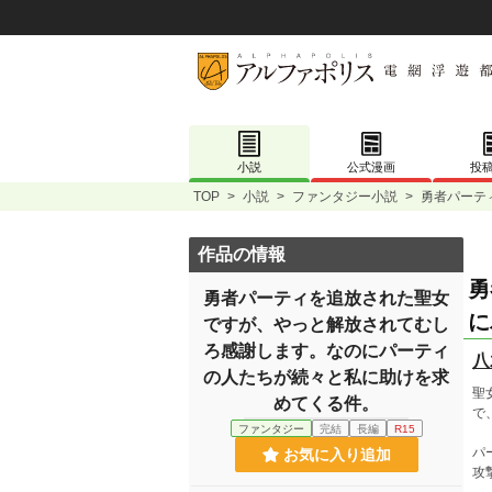
小説
公式漫画
投
TOP
>
小説
>
ファンタジー小説
>
勇者パーテ
作品の情報
勇
勇者パーティを追放された聖女
に
ですが、やっと解放されてむし
ろ感謝します。なのにパーティ
八
の人たちが続々と私に助けを求
聖
めてくる件。
で
ファンタジー
完結
長編
R15
パ
お気に入り追加
攻