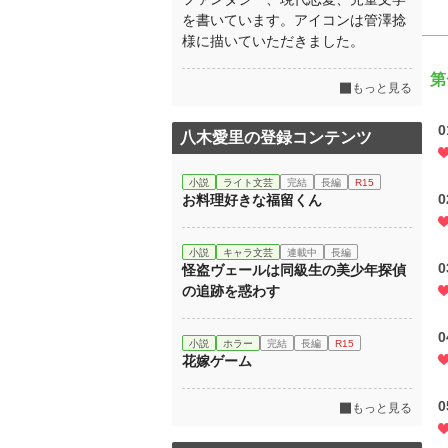
を書いています。アイコンは管澤捻
様に描いていただきました。
第
もっと見る
八木愛里の登録コンテンツ
小説
ライト文芸
完結
長編
R15
お料理好きな福留くん
小説
キャラ文芸
連載中
長編
怪盗ヴェールは同級生の美少年探偵
の追跡を惑わす
小説
ホラー
完結
長編
R15
花嫁ゲーム
もっと見る