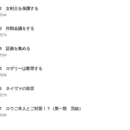
32 女剣士を保護する
284
33 作戦会議をする
274
34 証拠を集める
284
35 ロザリーは断罪する
309
36 ネイヴァの助言
279
37 ロウご本人とご対面！？（第一部 完結）
268