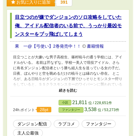
お気に入りに追加
391
目立つのが嫌でダンジョンのソロ攻略をしていた
俺、アイドル配信者のいる前で、うっかり最凶モ
ンスターをブッ飛ばしてしまう
果 一@【弓使い】2巻発売中！！
書籍情報
目立つことが大嫌いな男子高校生、篠村暁斗の通う学校には、アイ
ドルがいる。 名前は芹なずな。学校一美人で現役アイドル、さら
に有名ダンジョン配信者という勝ち組人生を送っている女の子だ。
日夜、ぼんやりと空を眺めるだけの暁斗とは縁のない存在。 とこ
ろが、ある日暁斗がダンジョンの下層でひっそりとモンスター狩り
をしていると、ＳＳクラスモンスターのワイバーンに襲われている
小規模パーティに遭遇する。 この期に及んで「目立ちたくないか
ら」と見捨てるわけにもいかず、暁斗は隠していた実力を解放し
て、ワイバーンを一撃粉砕してしまう。 しかし、近くに倒れてい
21,811
小説
位 / 228,651件
たアイドル配信者の芹なずなに目撃されていて―― しかも、その
3,538
28pt
24h.ポイント
位 / 53,273件
ファンタジー
一部始終は生放送されていて――！？ 《ワイバーン一撃で倒すと
か異次元過ぎｗ》 《さっき見たらツイットーのトレンドに上がっ
てた。これ、明日のネットニュースにも載るっしょ絶対》 SNSで
ダンジョン配信
ラブコメ
ファンタジー
バズりにバズり、さらには芹なずなにも正体がバレて！？ 暁斗の
主人公最強
陰キャ自由ライフは、瞬く間に崩壊する！ ※本作は小説家になろ