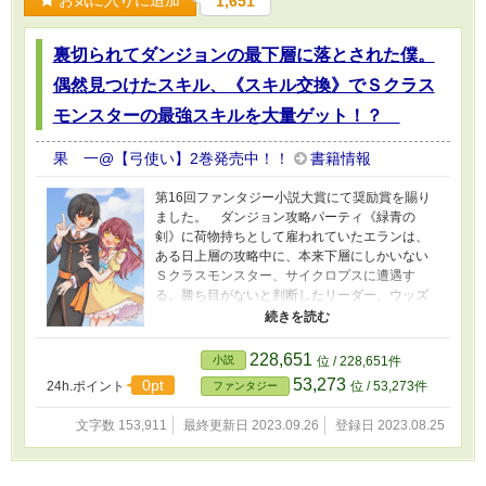
お気に入りに追加
1,651
裏切られてダンジョンの最下層に落とされた僕。
偶然見つけたスキル、《スキル交換》でＳクラス
モンスターの最強スキルを大量ゲット！？
果 一@【弓使い】2巻発売中！！
書籍情報
第16回ファンタジー小説大賞にて奨励賞を賜り
ました。 ダンジョン攻略パーティ《緑青の
剣》に荷物持ちとして雇われていたエランは、
ある日上層の攻略中に、本来下層にしかいない
Ｓクラスモンスター、サイクロプスに遭遇す
る。勝ち目がないと判断したリーダー、ウッズ
は、モンスターの狙いを指定した人物に定めさ
せるスキル《標的誘導》をエランに掛けて、エ
ランを最下層へ続く大穴に突き落としたのだ！
228,651
小説
位 / 228,651件
サイクロプスを撒くための囮にされたエラン
53,273
0pt
24h.ポイント
位 / 53,273件
ファンタジー
は、サイクロプスもろとも最下層へと落下して
いく。 スキル《空気障壁》を自身の周りに張っ
文字数 153,911
最終更新日 2023.09.26
登録日 2023.08.25
たことで運良く生き延びるも、直後に落下して
きたサイクロプスと対峙し、エランは絶体絶命
のピンチに！ が、たまたま近くに落ちていた宝