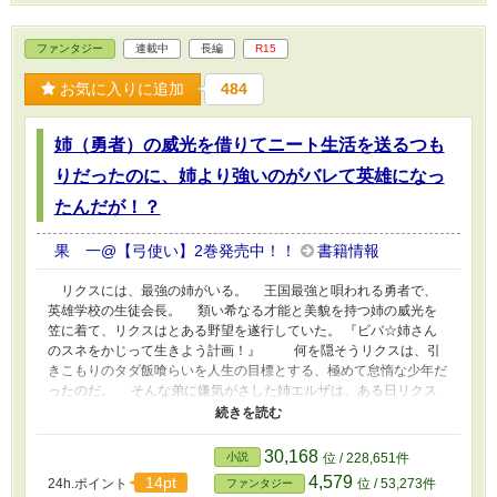
ファンタジー
連載中
長編
R15
お気に入りに追加
484
姉（勇者）の威光を借りてニート生活を送るつも
りだったのに、姉より強いのがバレて英雄になっ
たんだが！？
果 一@【弓使い】2巻発売中！！
書籍情報
リクスには、最強の姉がいる。 王国最強と唄われる勇者で、
英雄学校の生徒会長。 類い希なる才能と美貌を持つ姉の威光を
笠に着て、リクスはとある野望を遂行していた。 『ビバ☆姉さん
のスネをかじって生きよう計画！』 何を隠そうリクスは、引
きこもりのタダ飯喰らいを人生の目標とする、極めて怠惰な少年だ
ったのだ。 そんな弟に嫌気がさした姉エルザは、ある日リクス
に告げる。 「私の通う英雄学校の編入試験、リクスちゃんの名前
で登録しておいたからぁ」 その時を境に、リクスの人生は大き
く変化する。 英雄学校で様々な事件に巻き込まれ、誰もが舌を
30,168
小説
位 / 228,651件
巻くほどの強さが露わになって――？ これは、怠惰でろくでな
4,579
14pt
24h.ポイント
位 / 53,273件
ファンタジー
しで、でもちょっぴり心優しい少年が、姉を越える英雄へと駆け上