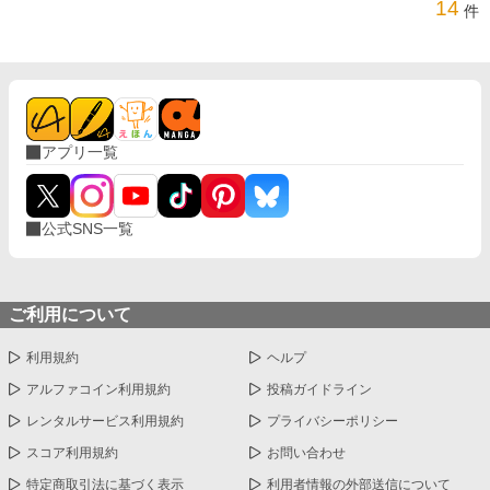
箱を見つけ、それを開く。すると、ゲットした
14
件
のはなんと―― スキル《交換（リプレイス）》
自分の通常スキル・魔法スキルを、相手の持つ
スキルと交換できる。 《交換》のスキルを使
い、エランは自身の弱小スキルとサイクロプス
の持っていた最強スキル《衝撃拳》を交換し、
難なくサイクロプスを破壊する！しかも、Ｓク
ラスモンスターの撃破によって、レベルが一気
アプリ一覧
に上昇して……！ これは、お荷物な荷物持ちだ
った少年が、ダンジョンの危機をも救って英雄
兼、ダンジョンの制覇者になる物語。 《最下層
追放編》第1話〜35話 《最凶の天空迷宮編》第
公式SNS一覧
36話〜84話 ※本作は小説家になろう・カクヨム
でも公開しています ※文字数制限の関係上、上
記掲載版のタイトルは『裏切られてダンジョン
の最下層に落とされた僕。偶然見つけたスキ
ご利用について
ル、《スキル交換》でＳクラスモンスターの最
強スキルを大量ゲット！？ ～一気にレベルア
利用規約
ヘルプ
ップして無双します！～』となっております。
※表紙イラストはくれは様に描いていただきま
アルファコイン利用規約
投稿ガイドライン
した。無断転載はご遠慮ください。
レンタルサービス利用規約
プライバシーポリシー
スコア利用規約
お問い合わせ
特定商取引法に基づく表示
利用者情報の外部送信について