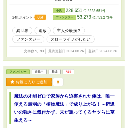
ター》。材料さえあれば、ありとあらゆるものを造り出せるという
レジェンドランクのスキルだった！ このチートスキルであらゆ
228,651
小説
位 / 228,651件
る商品を作って、雑貨屋をやろう！ 今度は何者にも縛られない自
53,273
0pt
24h.ポイント
位 / 53,273件
ファンタジー
由なスローライフを満喫するんだ！ そう心に決めたカイルだっ
たが―― 凶悪なモンスターに襲われている少女と出会ったり、
立ち寄った村がモンスターに蹂躙されていたり。 雑貨屋を経営
異世界
追放
主人公最強？
したいだけなのに、あまりにもハードすぎる試練がカイルを待ち受
ファンタジー
スローライフがしたい
ける。 そんな困難を打開するため、カイルは《創造者（クリエ
イター）》のスキルを駆使して、最強魔法やアイテムを造り出し、
乗り越えていく！ そして、そんな困難の裏にはかならず魔王の
文字数 5,193
最終更新日 2024.08.26
登録日 2024.08.26
侵略計画が介在していて――！？ これは、知らない間に魔王に
喧嘩を売っていたカイルが穏やかな暮らしを送るために奮闘する、
ドタバタ全力スローライフだ。 ※この作品は小説家になろう・
カクヨムでも公開しています。
ファンタジー
連載中
長編
R15
お気に入りに追加
8
魔法の才能ゼロで家族から迫害された俺は、唯一
使える最弱の「植物魔法」で成り上がる！～桁違
いの強さに気付かず、未だ罵ってくるヤツらに草
生える～