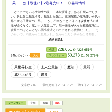
果 一@【弓使い】2巻発売中！！
書籍情報
どこにでもいる大学生の俺――本城優斗は、ある日死んでしま
い、異世界に転生する。転生した先は、王国屈指の魔法使いを代々
排出する子爵家の三男。 が、不幸なことに俺には攻撃魔法の適
性が全くなく、魔力も人並み以下。唯一適性があった植物魔法は、
攻撃力のほとんどない弱小魔法とバカにされる代物だった。 そ
のせいで、両親からは見放され、兄からはリンチを受ける毎日。
そんなある日、俺は植物魔法を超進化できる特殊スキルを手に入
れて―― 「この力で、アイツ等を見返してやる！」 無能と罵ら
れ、迫害された俺は、最強と化した植物魔法で復讐を決意する！
228,651
小説
位 / 228,651件
これは、攻撃魔法が全く使えず誰からも愛されない少年が、
53,273
0pt
24h.ポイント
位 / 53,273件
ファンタジー
植物魔法を極めて幸せを掴む物語。 ※本作はカクヨムでも公開し
ています。カクヨムでのタイトルは『魔法の才能ゼロで家族から迫
害された俺は、唯一使える最弱の「植物魔法」で成り上がる！～桁
異世界転生
主人公最強
魔法
最弱
違いの強さを手に入れたことに気付かず、クズと罵ってくるヤツら
成り上がり
追放
に草生えるんだが～』になります。
文字数 7,078
最終更新日 2024.08.26
登録日 2024.08.26
ファンタジー
完結
長編
R15