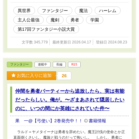
がっていく物語。 ※本作はカクヨム・ノベルアップ＋・ネオペ
ージでも公開しています。カクヨム・ノベルアップ＋でのタイトル
異世界
ファンタジー
魔法
ハーレム
は『姉（勇者）の威光を借りてニート生活を送るつもりだったの
主人公最強
魔剣
勇者
学園
に、姉より強いのがバレて英雄になったんだが！？～穀潰し生活の
ための奮闘が、なぜか賞賛される流れになった件～』となります。
第17回ファンタジー小説大賞
文字数 345,779
最終更新日 2026.04.17
登録日 2024.08.23
ファンタジー
連載中
長編
R15
お気に入りに追加
26
仲間を勇者パーティーから追放したら、実は有能
だったらしい。俺が。〜ざまあされて隠居したい
のに、いつの間にか英雄にされていた件〜
果 一@【弓使い】2巻発売中！！
書籍情報
ラルド＝ヤメタイーナは勇者を辞めたい。魔王討伐の使命とか正
直面倒くさいし、魔族と戦うのだって怖いし。 しかし、勇者に