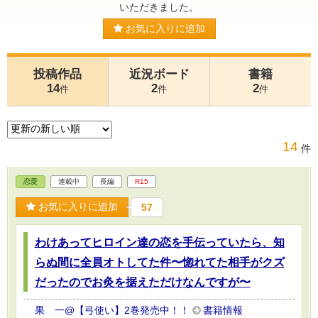
いただきました。
お気に入りに追加
投稿作品
近況ボード
書籍
14
2
2
件
件
件
14
件
恋愛
連載中
長編
R15
お気に入りに追加
57
わけあってヒロイン達の恋を手伝っていたら、知
らぬ間に全員オトしてた件〜惚れてた相手がクズ
だったのでお灸を据えただけなんですが〜
果 一@【弓使い】2巻発売中！！
書籍情報