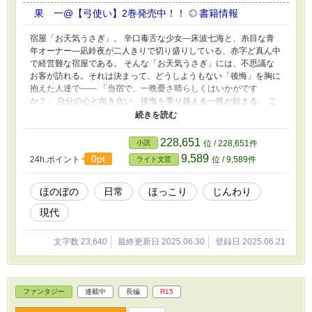
果 一@【弓使い】2巻発売中！！
書籍情報
宿屋「お天気うさぎ」。 辛口毒舌な少女―床波七海と、糸目な青
年オーナー―凪鈴夜が二人きりで切り盛りしている、赤字ど真ん中
で経営難な宿屋である。 そんな「お天気うさぎ」には、不思議な
お客が訪れる。それは決まって、どうしようもない「後悔」を胸に
抱えた人達で―― 「当宿で、一晩憂さ晴らしくはいかがです
か？」 自分の心と向き合い、後悔を乗り越える一晩が始まる。 こ
れは、「後悔」を抱えた人に寄り添う、ちょっぴりビターで優しい
物語。
228,651
小説
位 / 228,651件
9,589
0pt
24h.ポイント
位 / 9,589件
ライト文芸
ほのぼの
日常
ほっこり
じんわり
現代
文字数 23,640
最終更新日 2025.06.30
登録日 2025.06.21
ファンタジー
連載中
長編
R15