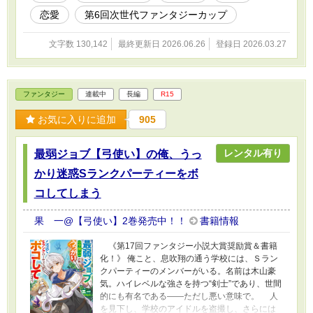
恋愛
第6回次世代ファンタジーカップ
文字数 130,142
最終更新日 2026.06.26
登録日 2026.03.27
ファンタジー
連載中
長編
R15
お気に入りに追加
905
レンタル有り
最弱ジョブ【弓使い】の俺、うっ
かり迷惑Sランクパーティーをボ
コしてしまう
果 一@【弓使い】2巻発売中！！
書籍情報
《第17回ファンタジー小説大賞奨励賞＆書籍
化！》 俺こと、息吹翔の通う学校には、Ｓラン
クパーティーのメンバーがいる。名前は木山豪
気。ハイレベルな強さを持つ“剣士”であり、世間
的にも有名である――ただし悪い意味で。 人
を見下し、学校のアイドルを盗撮し、さらには