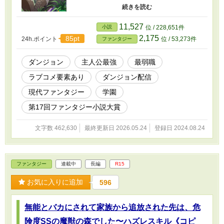
平気で他のダンジョン冒険者を襲う、最低最悪
の人間だった。しかも俺が最弱ジョブと言われ
る「弓使い（アーチャー）」だとわかるや否
11,527
小説
位 / 228,651件
や、ガムを吐き捨てバカにしてくる始末。 「こ
2,175
85pt
24h.ポイント
位 / 53,273件
ファンタジー
いつとは二度と関わりたくないな」 そう思っ
た矢先、ダンジョン攻略中に豪気が所属するＳ
ランクパーティーと遭遇してしまい、問答無用
ダンジョン
主人公最強
最弱職
で攻撃を受けて―― しかし、豪気達は知らな
ラブコメ要素あり
ダンジョン配信
い。俺が弓捌きを極め、ＳＳランクまで到達し
ているということを。 そして、俺も知らな
現代ファンタジー
学園
い。豪気達との戦いの様子が全国配信されてい
て、バズリまくってしまうということを。 ※こ
第17回ファンタジー小説大賞
の作品はフィクションです。実在の人物•団体•事
件•法律などとは一切関係ありません。あらかじ
文字数 462,630
最終更新日 2026.05.24
登録日 2024.08.24
めご了承ください。 ※本作はカクヨムでも公開
しています。
ファンタジー
連載中
長編
R15
お気に入りに追加
596
無能とバカにされて家族から追放された先は、危
険度SSの魔獣の森でした〜ハズレスキル《コピ