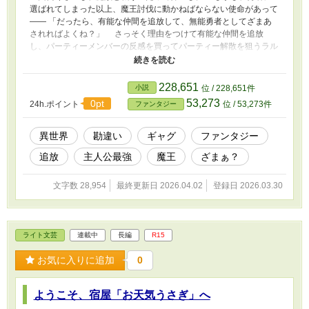
選ばれてしまった以上、魔王討伐に動かねばならない使命があって
―― 「だったら、有能な仲間を追放して、無能勇者としてざまあ
されればよくね？」 さっそく理由をつけて有能な仲間を追放
し、パーティーメンバーの反感を買ってパーティー解散を狙うラル
ドだったが。 実は追放された有能な仲間は、潜入して命を狙っ
ていた魔族で。 反感を買うつもりが、有能な勇者と勘違いされ
て周囲からの好感度がどんどん上がっていき――！？ これは、
228,651
小説
位 / 228,651件
勇者なんて辞めたいダメダメ主人公が、本人の意図せぬ結果を出し
53,273
0pt
24h.ポイント
位 / 53,273件
ファンタジー
て最強の勇者に上り詰める、勘違い英雄譚である。 ※本作はカク
ヨムでも公開しています。
異世界
勘違い
ギャグ
ファンタジー
追放
主人公最強
魔王
ざまぁ？
文字数 28,954
最終更新日 2026.04.02
登録日 2026.03.30
ライト文芸
連載中
長編
R15
お気に入りに追加
0
ようこそ、宿屋「お天気うさぎ」へ