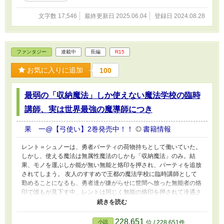
う・カクヨムでも公開しています。両サイトでのタイトルは『目立
つのが嫌でダンジョンのソロ攻略をしていた俺、アイドル配信者の
文字数 17,546
最終更新日 2025.06.04
登録日 2024.08.28
いる前で、うっかり最凶モンスターをブッ飛ばしてしまう～バズり
まくって陰キャ生活が無事終了したんだが～』となります。 ※こ
の作品はフィクションです。実在の人物•団体•事件•法律などとは一
切関係ありません。あらかじめご了承ください。
ファンタジー
連載中
長編
R15
お気に入りに追加
100
最弱の「収納魔法」しか使えない魔法学校の臨時
講師、実は世界最強の魔導師につき
果 一@【弓使い】2巻発売中！！
書籍情報
レント＝シュノーは、勇者パーティの荷物持ちとして働いていた。
しかし、使える魔法は無属性魔法のしかも「収納魔法」のみ。結
果、モノを運ぶしか能が無い無能と烙印を押され、パーティを追放
されてしまう。 友人のすすめで王都の魔法学校に臨時講師として
勤めることになるも、勇者達が嫌がらせに世間へ放った無能者の烙
印で誰もが見下す中、レントは同じく無能の烙印を押されて冷遇さ
れている１年Ｆ組の担任を引き受けることになる。 しかし、世間
は知らない。 「収納魔法」しか使えないこの男が、実は世界最強
の魔導師であることを―― やがて、世界の闇を打ち払う、英雄と
228,651
小説
位 / 228,651件