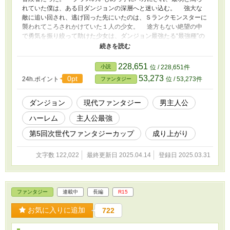
れていた僕は、ある日ダンジョンの深層へと迷い込む。 強大な
敵に追い回され、逃げ回った先にいたのは、Ｓランクモンスターに
襲われてころされかけていた１人の少女。 途方もない絶望の中
で勇気を振り絞って助けた少女は、ダンジョン最強たる“最強種”の
一角、ドラゴンの幼子だった。 「そなたを気に入った。《契約》
などという面白いスキルも持っているようだし、おぬしに身を委ね
るとしよう」 その言葉と共に、僕の中に少女との確かな絆が生
228,651
小説
位 / 228,651件
まれ、ステータスが跳ね上がる。 それこそ、Ｓランクモンスター
53,273
0pt
24h.ポイント
位 / 53,273件
ファンタジー
を瞬殺してしまうほどに。 ――これは、落ちこぼれと罵られた
僕が、“最強種”たるダンジョンの覇者達と絆を深め、ダンジョン最
強の英雄になるまでの物語。 ※本作はカクヨムでも公開していま
ダンジョン
現代ファンタジー
男主人公
す。カクヨムでのタイトルは「ダンジョンに迷い込んだ落ちこぼれ
ハーレム
主人公最強
の僕。偶然助けた“最強種”の少女と契約したら、強さがバグってＳ
ランクモンスターをブッ飛ばしちゃった件～知らない間にバズって
第5回次世代ファンタジーカップ
成り上がり
大変なことになってるんだが～」となります。
文字数 122,022
最終更新日 2025.04.14
登録日 2025.03.31
ファンタジー
連載中
長編
R15
お気に入りに追加
722