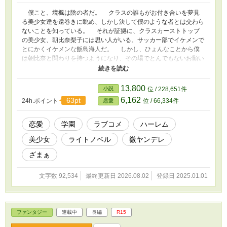
僕こと、境楓は陰の者だ。 クラスの誰もがお付き合いを夢見
る美少女達を遠巻きに眺め、しかし決して僕のような者とは交わら
ないことを知っている。 それが証拠に、クラスカーストトップ
の美少女、朝比奈梨子には思い人がいる。サッカー部でイケメンで
とにかくイケメンな飯島海人だ。 しかし、ひょんなことから僕
は朝比奈と関わりを持つようになり、その場でとんでもないお願い
をされる。 「私と、海人くんの恋のキューピッドになってくださ
い！」 彼女いない歴＝年齢の恋愛マスター（大爆笑）は、美少
女の恋を応援するようになって――ってちょっと待て。恋愛の矢印
13,800
小説
位 / 228,651件
が向く方向おかしい。なんか僕とフラグ立ってない？ ――これ
6,162
63pt
24h.ポイント
位 / 66,334件
恋愛
は、学校の美少女達の恋を応援していたら、なぜか僕がモテていた
お話。 ※本作は小説家になろう、カクヨムでも公開しています。
恋愛
学園
ラブコメ
ハーレム
美少女
ライトノベル
微ヤンデレ
ざまぁ
文字数 92,534
最終更新日 2026.08.02
登録日 2025.01.01
ファンタジー
連載中
長編
R15