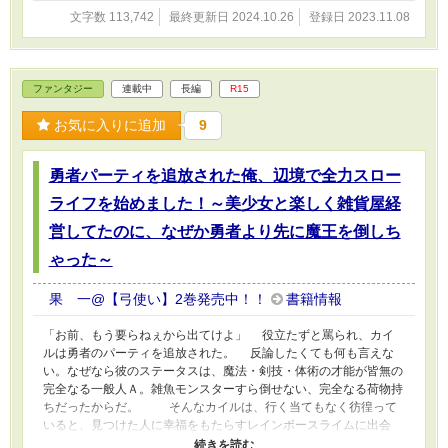
やります！～チート魔法で無双してたら、一大勢力を築き上げてし
文字数 113,742
最終更新日 2024.10.26
登録日 2023.11.08
まったんだが～』となります
ファンタジー
連載中
長編
R15
お気に入りに追加
9
勇者パーティを追放された俺、辺境で全力スロー
ライフを始めました！～美少女と楽しく雑貨屋経
営してたのに、なぜか勇者より先に魔王を倒しち
ゃった～
果 一@【弓使い】2巻発売中！！
書籍情報
「お前、もう要らねぇから出てけよ」 役立たずと罵られ、カイ
ルは勇者のパーティを追放された。 反論したくても何も言えな
い。なぜなら彼のステータスは、魔法・剣技・体術の才能が皆無の
完全なる一般人Ａ。雑魚モンスターすら倒せない、完全なる荷物持
ちだったからだ。 そんなカイルは、行く当てもなく彷徨って
いると、見つけた人に幸福をもたらすレインボースライムに出会
う。そこで思いがけず手に入れたスキルは――《創造者（クリエイ