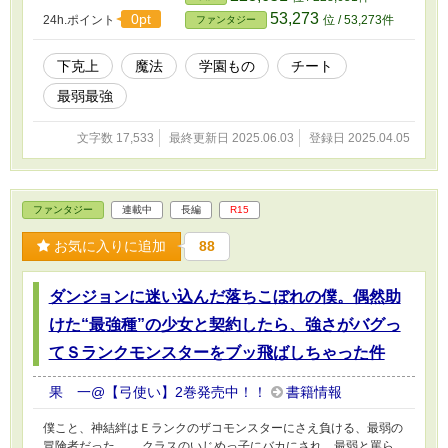
なることを―― これは、「収納魔法」というただのポケットと変
53,273
0pt
24h.ポイント
位 / 53,273件
ファンタジー
わらない魔法を極めた青年が、世界の認識を覆す大魔法使いとな
る、そんな下克上物語。 ※本作はカクヨムでも公開しています。
そちらでのタイトルは『最弱の「収納魔法」しか使えない魔法学校
下克上
魔法
学園もの
チート
の臨時講師、実は世界最強の魔導師につき〜ただの荷物持ちなの
最弱最強
に、世界最高峰の強者共がまるで相手にならないんだが〜』となり
ます。
文字数 17,533
最終更新日 2025.06.03
登録日 2025.04.05
ファンタジー
連載中
長編
R15
お気に入りに追加
88
ダンジョンに迷い込んだ落ちこぼれの僕。偶然助
けた“最強種”の少女と契約したら、強さがバグっ
てＳランクモンスターをブッ飛ばしちゃった件
果 一@【弓使い】2巻発売中！！
書籍情報
僕こと、神結絆はＥランクのザコモンスターにさえ負ける、最弱の
冒険者だった。 クラスのいじめっ子にバカにされ、最弱と罵ら