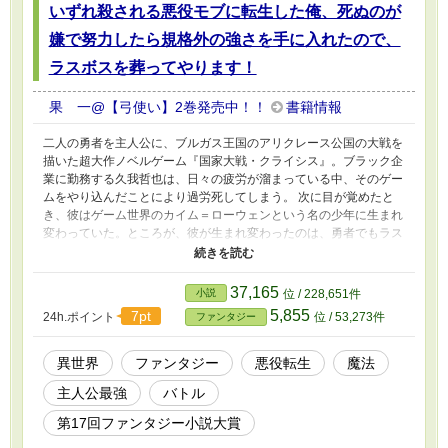
いずれ殺される悪役モブに転生した俺、死ぬのが
嫌で努力したら規格外の強さを手に入れたので、
ラスボスを葬ってやります！
果 一@【弓使い】2巻発売中！！
書籍情報
二人の勇者を主人公に、ブルガス王国のアリクレース公国の大戦を
描いた超大作ノベルゲーム『国家大戦・クライシス』。ブラック企
業に勤務する久我哲也は、日々の疲労が溜まっている中、そのゲー
ムをやり込んだことにより過労死してしまう。 次に目が覚めたと
き、彼はゲーム世界のカイム＝ローウェンという名の少年に生まれ
変わっていた。ところが、彼が生まれ変わったのは、勇者でもラス
ボスでもなく、本編に名前すら登場しない悪役サイドのモブキャラ
だった！ しかも、本編で配下達はラスボスに利用されたあげく、
見限られて殺されるという運命で……？ 「ちくしょう！ 死んで
37,165
小説
位 / 228,651件
たまるか！」 カイムは、殺されないために努力することを決め
5,855
7pt
24h.ポイント
位 / 53,273件
ファンタジー
る。 そんな努力の甲斐あってか、カイムは規格外の魔力と実力を
手にすることとなり、さらには原作知識で次々と殺される運命だっ
た者達を助け出して、一大勢力の頭へと駆け上る！ これは、死ぬ
異世界
ファンタジー
悪役転生
魔法
運命だった悪役モブが、最凶へと成り上がる物語だ。 本作は
主人公最強
バトル
ネオページ、カクヨムでも公開しています カクヨムでのタイトル
は、『いずれ殺される悪役モブに転生した俺、死ぬのが嫌で努力し
第17回ファンタジー小説大賞
たら規格外の強さを手に入れたので、下克上してラスボスを葬って