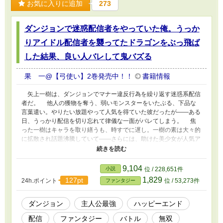
お気に入りに追加
273
ダンジョンで迷惑配信者をやっていた俺。うっか
りアイドル配信者を襲ってたドラゴンをぶっ飛ば
した結果、良い人バレして鬼バズる
果 一@【弓使い】2巻発売中！！
書籍情報
矢上一樹は、ダンジョンでマナー違反行為を繰り返す迷惑系配信
者だ。 他人の獲物を奪う、弱いモンスターをいたぶる、下品な
言葉遣い。やりたい放題やって人気を得ていた彼だったが――ある
日、うっかり配信を切り忘れて律儀な一面がバレてしまう。 焦
った一樹はキャラを取り繕うも、時すでに遅し。一樹の素は大々的
に拡散され話題沸騰していて――さらには、助けた美少女が人気ア
イドル配信者だったことで、全国レベルでバズってしまい！？ こ
れは、炎上系配信者が最強でただのいいヤツだった的な、わりとよ
くある物語。 ※本作はカクヨムでも連載しています。そちらでの
9,104
小説
位 / 228,651件
タイトルは「ダンジョンで迷惑配信者をやっていた俺。うっかりア
1,829
127pt
24h.ポイント
位 / 53,273件
ファンタジー
イドル配信者を助けた結果、良い人バレして鬼バズってしまう～も
う元のキャラには戻れないかもしれない〜」となります。
ダンジョン
主人公最強
ハッピーエンド
配信
ファンタジー
バトル
無双