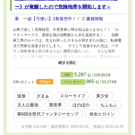
ー》が覚醒したので危険地帯を開拓します～
果 一@【弓使い】2巻発売中！！
書籍情報
山奥で楽しく宿屋経営。今更実家に帰る気はありません！！ 「ル
ーク＝マークス、貴様を我が伯爵家から永久追放する！」 伯爵
家三男のルークは、生まれ持ったスキルが弱すぎたが故に、転移魔
法で実家を追放されてしまう。 そうして追放された先は、ベテ
ラン冒険者達も気の休まらない魔獣の森だった。 そんな場所
で、ずっと使い物にならないと思っていたスキルが、実はめちゃく
ちゃチート能力であることがわかり―― 父親や兄達の耐えがた
いイジメから解放されたルークは、この大自然の中で第二の人生を
謳歌することを決意する。 可愛らしいキツネに、偶然助けた美
5,287
小説
位 / 228,651件
少女冒険者など、数々の出会いを経て森の中で冒険者達向けの宿屋
965
255pt
24h.ポイント
位 / 53,273件
ファンタジー
を開業し、暖かな人々に囲まれて今日も生きていく。 その一
方。ルークを追放した伯爵家は、次々と災難が降りかかり破滅の一
途を辿っていくことに。 これは、一度目の人生を地獄の中で過
追放
ざまぁ
スローライフ
美少女
ごした少年が、今度こそ温かい人々に触れて暮らしていく物語。
主人公最強
異世界
ほのぼの
もふもふ
※本作はカクヨム、ノベマ！でも公開しています。
第6回次世代ファンタジーカップ
幼女ヒロイン
文字数 134,198
最終更新日 2026.05.16
登録日 2026.03.28