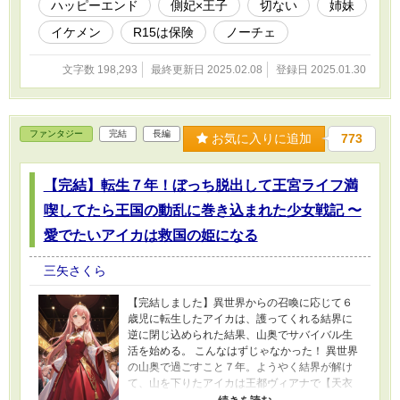
ハッピーエンド
側妃×王子
切ない
姉妹
イケメン
R15は保険
ノーチェ
文字数 198,293
最終更新日 2025.02.08
登録日 2025.01.30
ファンタジー
完結
長編
お気に入りに追加
773
【完結】転生７年！ぼっち脱出して王宮ライフ満
喫してたら王国の動乱に巻き込まれた少女戦記 〜
愛でたいアイカは救国の姫になる
三矢さくら
【完結しました】異世界からの召喚に応じて６
歳児に転生したアイカは、護ってくれる結界に
逆に閉じ込められた結果、山奥でサバイバル生
活を始める。 こんなはずじゃなかった！ 異世界
の山奥で過ごすこと７年。ようやく結界が解け
て、山を下りたアイカは王都ヴィアナで【天衣
無縫の無頼姫】の異名をとる第３王女リティア