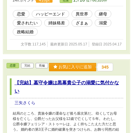
24h.ポイント
位 / 66,320件
恋愛
恋愛
ハッピーエンド
異世界
継母
愛されたい
姉妹格差
ざまぁ
溺愛
政略結婚
文字数 117,145
最終更新日 2025.05.17
登録日 2025.04.17
恋愛
完結
長編
お気に入りに追加
345
【完結】墓守令嬢は黒幕貴公子の溺愛に気付かな
い
三矢さくら
結局のところ、貴族令嬢の運命など後ろ盾次第だ。 幼くしてお母
様を亡くし、公爵だったお父様を12歳で亡くして５年。 わたし、
公爵令嬢フェリシア・ストゥーレは、よく持ちこたえた方だと思
う。 婚約者の第3王子に婚約破棄を突きつけられ、お飾り同然の結