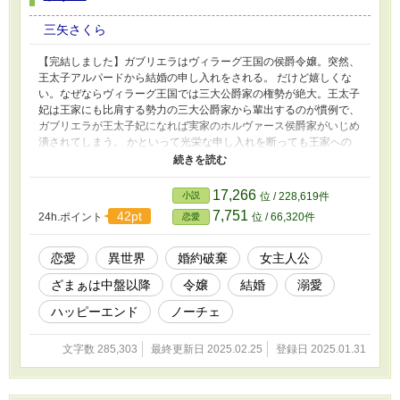
三矢さくら
【完結しました】ガブリエラはヴィラーグ王国の侯爵令嬢。突然、
王太子アルパードから結婚の申し入れをされる。 だけど嬉しくな
い。なぜならヴィラーグ王国では三大公爵家の権勢が絶大。王太子
妃は王家にも比肩する勢力の三大公爵家から輩出するのが慣例で、
ガブリエラが王太子妃になれば実家のホルヴァース侯爵家がいじめ
潰されてしまう。 かといって光栄な申し入れを断っても王家への
不敬。それもお家断絶につながりかねない。 やむなく一旦は婚約
するけれど、愛する実家を守るためどうにか穏便に婚約破棄しよう
と、ガブリエラの奮闘がはじまる。 しかし、アルパードの誰もが
17,266
小説
位 / 228,619件
見惚れる美麗な笑顔と、まるで子供のように純粋な瞳。そして、ア
7,751
42pt
24h.ポイント
位 / 66,320件
恋愛
ルパードがなぜ自分を選んだのか、その驚くべき理由を知ったガブ
リエラは、次第にアルパードに惹かれてしまい――。 ガブリエラ
とアルパードの初々しい恋は、王位継承を巡る陰謀、隣国との複雑
恋愛
異世界
婚約破棄
女主人公
な駆け引き、さらには権謀渦巻く国際謀略の渦へと呑み込まれてゆ
ざまぁは中盤以降
令嬢
結婚
溺愛
く。 華麗で重厚な王朝絵巻を舞台に、優雅で可憐で個性豊かなご
令嬢キャラが多数活躍する、実は才色兼備で文武両道の猫かぶり令
ハッピーエンド
ノーチェ
嬢ガブリエラが軽快に駆け抜ける、異色の異世界恋愛外交ファンタ
ジー。
文字数 285,303
最終更新日 2025.02.25
登録日 2025.01.31