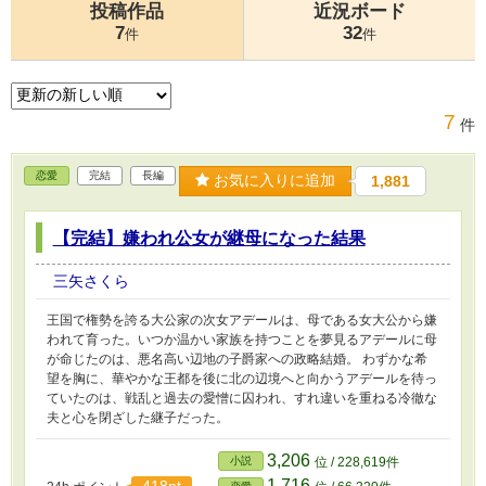
投稿作品
近況ボード
7
32
件
件
7
件
恋愛
完結
長編
お気に入りに追加
1,881
【完結】嫌われ公女が継母になった結果
三矢さくら
王国で権勢を誇る大公家の次女アデールは、母である女大公から嫌
われて育った。いつか温かい家族を持つことを夢見るアデールに母
が命じたのは、悪名高い辺地の子爵家への政略結婚。 わずかな希
望を胸に、華やかな王都を後に北の辺境へと向かうアデールを待っ
ていたのは、戦乱と過去の愛憎に囚われ、すれ違いを重ねる冷徹な
夫と心を閉ざした継子だった。
3,206
小説
位 / 228,619件
1,716
418pt