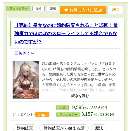
ファンタジー
完結
短編
お気に入りに追加
253
【完結】皇女なのに婚約破棄されること15回！最
強魔力でほのぼのスローライフしてる場合でもな
いのですが？
三矢さくら
西の帝国の第２皇女アルマ・ヴァロリアは皇女
なのに15回もの婚約破棄を喰らった。というの
も、婚約破棄した男たちが次々に出世するもの
だから、それ狙いの求婚が後を絶たないのだ。
大魔導師でもあるアルマは愛のない求婚に嫌気
がさして、帝都を離れ北の流刑地で暮らし始め
る。 面倒臭がり屋でチョロい皇女アルマの辺境
スローライフコメディ。 ＊サクッと読めます。
＊キャラ紹介ではAI生成の挿絵を使っていま
19,585
小説
位 / 228,619件
す。
3,157
35pt
24h.ポイント
位 / 53,261件
ファンタジー
婚約破棄
婚約破棄から始まる話
魔法