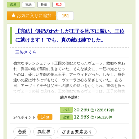
恋愛
完結
長編
R15
お気に入りに追加
151
【完結】側妃のわたしが王子を地下に匿い、王位
に就けます！ でも、真の敵は姉でした。
三矢さくら
強大なギレンシュテット王国の側妃となったヴェーラ。故郷を奪わ
れ、異国の地で孤独に生きていた。そんな彼女に、一筋の光となっ
たのは、優しい笑顔の第三王子、アーヴィドだった。しかし、身分
違いの恋は叶うはずもなく、ヴェーラは心を閉ざしていた。 ある
日、アーヴィド王子は父王への謀反の疑いをかけられ、重傷を負っ
てヴェーラの前に現れる。王の側妃であるヴェーラは、王子の無実
を確信し、危険を承知で彼を密かに匿うことを決意する。地下の密
室で、二人は静かに時を過ごし、絆を深めていく。 しかし、王宮
では陰謀が渦巻き、ヴェーラとアーヴィドの身にも危険が迫る。果
30,266
小説
位 / 228,619件
たして、二人はこの困難な状況を乗り越え、永遠の愛を誓い合うこ
12,963
14pt
24h.ポイント
位 / 66,320件
恋愛
とができるのか。 ＊タイトル変更しました。
恋愛
異世界
ざまぁ要素あり