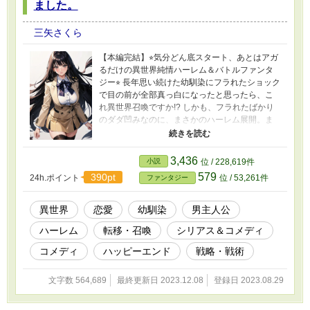
ました。
三矢さくら
【本編完結】⭐︎気分どん底スタート、あとはアガ
るだけの異世界純情ハーレム＆バトルファンタ
ジー⭐︎ 長年思い続けた幼馴染にフラれたショック
で目の前が全部真っ白になったと思ったら、こ
れ異世界召喚ですか!? しかも、フラれたばかり
のダダ凹みなのに、まさかのハーレム展開。ま
ったくそんな気分じゃないのに、それが『シキ
タリ』と言われては断りにくい。毎日混浴です
か。そうですか。赤面しますよ。 ただ、召喚さ
3,436
小説
位 / 228,619件
れたお城は、落城寸前の風前の灯火。伝説の
579
390pt
24h.ポイント
位 / 53,261件
ファンタジー
『マレビト』として召喚された俺、百海勇吾(18)
は、城主代行を任されて、城に襲い掛かる謎の
バケモノたちに立ち向かうことに。 といって
異世界
恋愛
幼馴染
男主人公
も、発現するらしいチートは使えないし、お城
ハーレム
転移・召喚
シリアス＆コメディ
に唯一いた呪術師の第４王女様は召喚の呪術の
影響で、眠りっ放し。 とにかく、俺を取り囲ん
コメディ
ハッピーエンド
戦略・戦術
でる女子たちと、お城の皆さんの気持ちをまと
めて闘うしかない！ フラれたばかりで、そんな
文字数 564,689
最終更新日 2023.12.08
登録日 2023.08.29
気分じゃないんだけどなぁ！