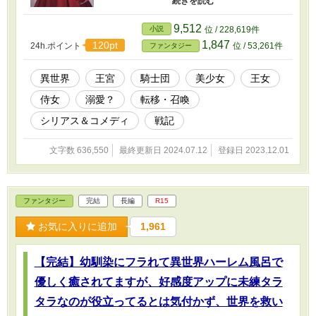
と出会う。 珍しい物好きの王女に気に入られた
アイカは、なんと侍女に取り立てられて王宮
9,512
小説
位 / 228,619件
に！ やっと始まった異世界生活は、美男美女ぞ
1,847
120pt
24h.ポイント
位 / 53,261件
ファンタジー
ろいの王宮生活！ 右を見ても左を見ても「愛で
たい」美人に美少女！ 美男子に美少年ばかり！
アイカとリティア、まだまだ幼い侍女と王女が
異世界
王宮
騎士団
美少女
王女
数奇な運命をたどる異世界王宮ファンタジー戦
侍女
溺愛？
転移・召喚
記。
シリアス＆コメディ
戦記
文字数 636,550
最終更新日 2024.07.12
登録日 2023.12.01
ファンタジー
完結
長編
R15
お気に入りに追加
1,961
【完結】幼馴染にフラれて異世界ハーレム風呂で
優しく癒されてますが、好感度アップに未練タラ
タラなのが役立ってるとは気付かず、世界を救い