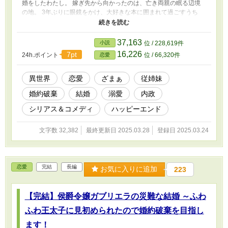
婚をしたわたし。 嫁ぎ先から向かったのは、亡き両親の眠る辺境
の地。 3年ぶりに眼鏡をかけ、大好きな本に囲まれて過ごすうち
に、どうやら、わたしは夫に溺愛されているらしい。 けれど、生
憎とわたしはまったく気付かない。 なぜって？ 本が面白くて、そ
れどころじゃないから！ これは、亡き両親の墓守をしながら、第
37,163
小説
位 / 228,619件
２の人生を謳歌しようとした公爵令嬢の物語。 ......え？ 陰謀？ 何
16,226
7pt
24h.ポイント
位 / 66,320件
恋愛
か企んでるんじゃないかって？ まさか、まさか。 わたしはただ、
静かに暮らしたいだけですのよ？
異世界
恋愛
ざまぁ
従姉妹
婚約破棄
結婚
溺愛
内政
シリアス＆コメディ
ハッピーエンド
文字数 32,382
最終更新日 2025.03.28
登録日 2025.03.24
恋愛
完結
長編
お気に入りに追加
223
【完結】侯爵令嬢ガブリエラの災難な結婚 ～ふわ
ふわ王太子に見初められたので婚約破棄を目指し
ます！