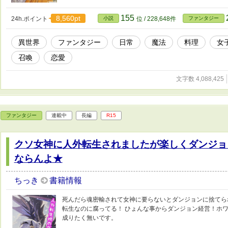
155
8,560pt
24h.ポイント
小説
位 / 228,648件
ファンタジー
異世界
ファンタジー
日常
魔法
料理
女
召喚
恋愛
文字数 4,088,425
ファンタジー
連載中
長編
R15
クソ女神に人外転生されましたが楽しくダンジョ
ならんよ★
ちっき
書籍情報
死んだら魂密輸されて女神に要らないとダンジョンに捨てら
転生なのに腐ってる！ ひょんな事からダンジョン経営！ホワ
成りたく無いです。