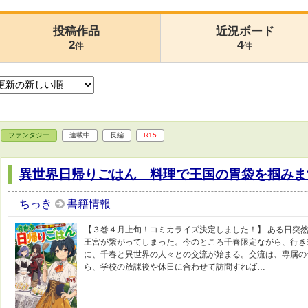
投稿作品
近況ボード
2
4
件
件
ファンタジー
連載中
長編
R15
異世界日帰りごはん 料理で王国の胃袋を掴みま
ちっき
書籍情報
【３巻４月上旬！コミカライズ決定しました！】 ある日突然
王宮が繋がってしまった。今のところ千春限定ながら、行き
に、千春と異世界の人々との交流が始まる。交流は、専属の
ら、学校の放課後や休日に合わせて訪問すれば…