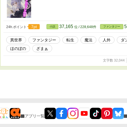
37,165
5
7pt
24h.ポイント
小説
位 / 228,648件
ファンタジー
異世界
ファンタジー
転生
魔法
人外
ダ
ほのぼの
ざまぁ
文字数 32,044
アプリ一覧