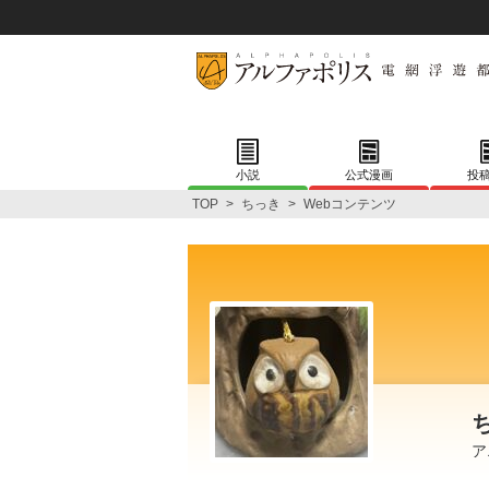
小説
公式漫画
投
TOP
>
ちっき
>
Webコンテンツ
ア