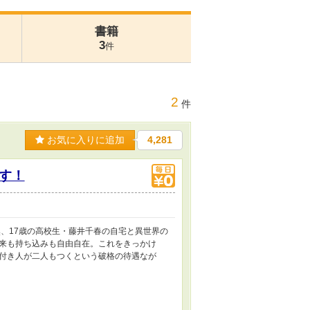
書籍
3
件
2
件
お気に入りに追加
4,281
す！
、17歳の高校生・藤井千春の自宅と異世界の
来も持ち込みも自由自在。これをきっかけ
付き人が二人もつくという破格の待遇なが