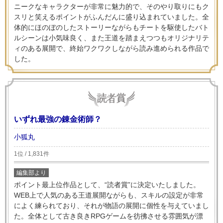
ニークなキャラクターが非常に魅力的で、そのやり取りにもク
スリと笑えるポイントがふんだんに盛り込まれていました。全
体的にほのぼのしたストーリーながらもチートを駆使したバト
ルシーンは小気味良く、また王道を踏まえつつもオリジナリテ
ィのある展開で、終始ワクワクしながら読み進められる作品で
した。
いずれ最強の錬金術師？
小狐丸
1位 / 1,831件
編集部より
ポイント最上位作品として、“読者賞”に決定いたしました。
WEB上で人気のある王道展開ながらも、スキルの設定が非常
によく練られており、それが物語の展開に個性を与えていまし
た。全体として古き良きRPGゲームを彷彿させる雰囲気が漂