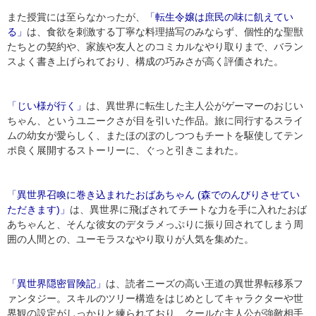
また授賞には至らなかったが、
「転生令嬢は庶民の味に飢えてい
る」
は、食欲を刺激する丁寧な料理描写のみならず、個性的な聖獣
たちとの契約や、家族や友人とのコミカルなやり取りまで、バラン
スよく書き上げられており、構成の巧みさが高く評価された。
「じい様が行く」
は、異世界に転生した主人公がゲーマーのおじい
ちゃん、というユニークさが目を引いた作品。旅に同行するスライ
ムの幼女が愛らしく、またほのぼのしつつもチートを駆使してテン
ポ良く展開するストーリーに、ぐっと引きこまれた。
「異世界召喚に巻き込まれたおばあちゃん (森でのんびりさせてい
ただきます)」
は、異世界に飛ばされてチートな力を手に入れたおば
あちゃんと、そんな彼女のデタラメっぷりに振り回されてしまう周
囲の人間との、ユーモラスなやり取りが人気を集めた。
「異世界隠密冒険記」
は、読者ニーズの高い王道の異世界転移系フ
ァンタジー。スキルのツリー構造をはじめとしてキャラクターや世
界観の設定がしっかりと練られており、クールな主人公が強敵相手