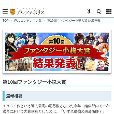
TOP
>
Webコンテンツ大賞
>
第10回ファンタジー小説大賞 結果発表
第10回ファンタジー小説大賞
選考概要
１８３１作という過去最高の応募数となった今年、編集部内で一次
選考において大賞候補としたのは、「いずれ最強の錬金術師？」