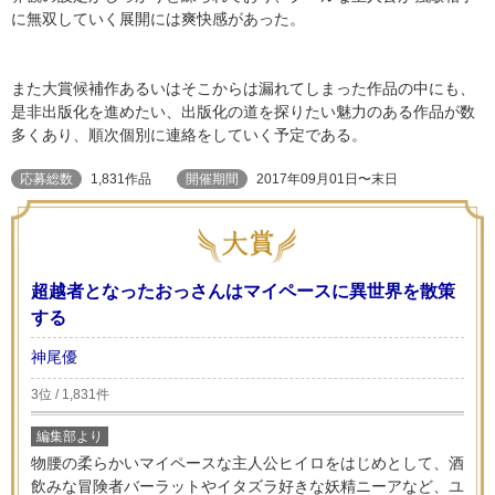
に無双していく展開には爽快感があった。
また大賞候補作あるいはそこからは漏れてしまった作品の中にも、
是非出版化を進めたい、出版化の道を探りたい魅力のある作品が数
多くあり、順次個別に連絡をしていく予定である。
応募総数
1,831作品
開催期間
2017年09月01日〜末日
超越者となったおっさんはマイペースに異世界を散策
する
神尾優
3位 / 1,831件
編集部より
物腰の柔らかいマイペースな主人公ヒイロをはじめとして、酒
飲みな冒険者バーラットやイタズラ好きな妖精ニーアなど、ユ