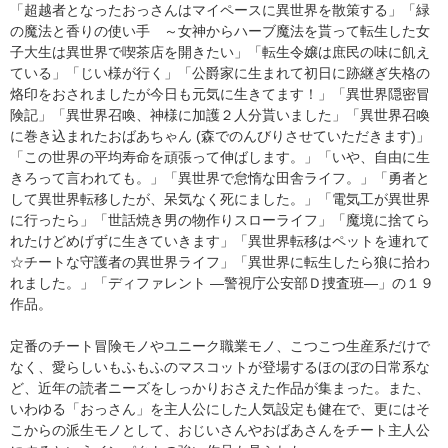
「超越者となったおっさんはマイペースに異世界を散策する」「緑
の魔法と香りの使い手 ～女神からハーブ魔法を貰って転生した女
子大生は異世界で喫茶店を開きたい」「転生令嬢は庶民の味に飢え
ている」「じい様が行く」「公爵家に生まれて初日に跡継ぎ失格の
烙印をおされましたが今日も元気に生きてます！」「異世界隠密冒
険記」「異世界召喚、神様に加護２人分貰いました」「異世界召喚
に巻き込まれたおばあちゃん (森でのんびりさせていただきます)」
「この世界の平均寿命を頑張って伸ばします。」「いや、自由に生
きろって言われても。」「異世界で怠惰な田舎ライフ。」「勇者と
して異世界転移したが、呆気なく死にました。」「電気工が異世界
に行ったら」「世話焼き男の物作りスローライフ」「魔境に捨てら
れたけどめげずに生きていきます」「異世界転移はペットを連れて
☆チートな守護者の異世界ライフ」「異世界に転生したら狼に拾わ
れました。」「ディファレント ―警視庁公安部Ｄ捜査班―」の１９
作品。
定番のチート冒険モノやユニーク職業モノ、こつこつ生産系だけで
なく、愛らしいもふもふのマスコットが登場するほのぼの日常系な
ど、近年の読者ニーズをしっかりおさえた作品が集まった。また、
いわゆる「おっさん」を主人公にした人気設定も健在で、更にはそ
こからの派生モノとして、おじいさんやおばあさんをチート主人公