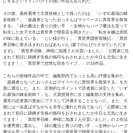
にするというインパクトの強い作品も見られた。
その後、最終選考で大賞候補として残ったのは、「いずれ最強の錬
金術師？」「超越者となったおっさんはマイペースに異世界を散策
する」「緑の魔法と香りの使い手 ～女神からハーブ魔法を貰って
転生した女子大生は異世界で喫茶店を開きたい」「転生令嬢は庶民
の味に飢えている」「じい様が行く」「異世界隠密冒険記」「異世
界召喚に巻き込まれたおばあちゃん (森でのんびりさせていただき
ます)」「異世界召喚、神様に加護２人分貰いました」「公爵家に生
まれて初日に跡継ぎ失格の烙印をおされましたが今日も元気に生き
てます！」「異世界で怠惰な田舎ライフ。」の10作品。
これらの候補作品の中で、編集部内でもっとも高い評価を集めた
「超越者となったおっさんはマイペースに異世界を散策する」を大
賞に選出した。また、圧倒的なポイントで読者賞に決定した「いず
れ最強の錬金術師？」も、大賞授賞作に次ぐ編集部の支持を集め、
通常の読者賞の賞金にプラスして評価することとなった。また、大
賞には一歩及ばずながらも非常に優れた作品であった「公爵家に生
まれて初日に跡継ぎ失格の烙印をおされましたが今日も元気に生き
てます！」「異世界召喚、神様に加護２人分貰いました」の２作品
を優秀賞に選出し、「緑の魔法と香りの使い手 ～女神からハーブ
魔法を貰って転生した女子大生は異世界で喫茶店を開きたい」「異