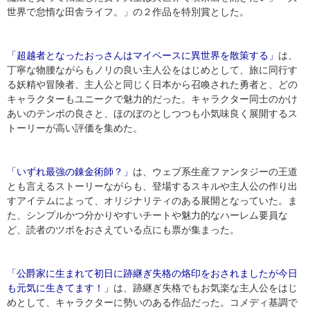
世界で怠惰な田舎ライフ。」の２作品を特別賞とした。
「超越者となったおっさんはマイペースに異世界を散策する」
は、
丁寧な物腰ながらもノリの良い主人公をはじめとして、旅に同行す
る妖精や冒険者、主人公と同じく日本から召喚された勇者と、どの
キャラクターもユニークで魅力的だった。キャラクター同士のかけ
あいのテンポの良さと、ほのぼのとしつつも小気味良く展開するス
トーリーが高い評価を集めた。
「いずれ最強の錬金術師？」
は、ウェブ系生産ファンタジーの王道
とも言えるストーリーながらも、登場するスキルや主人公の作り出
すアイテムによって、オリジナリティのある展開となっていた。ま
た、シンプルかつ分かりやすいチートや魅力的なハーレム要員な
ど、読者のツボをおさえている点にも票が集まった。
「公爵家に生まれて初日に跡継ぎ失格の烙印をおされましたが今日
も元気に生きてます！」
は、跡継ぎ失格でもお気楽な主人公をはじ
めとして、キャラクターに勢いのある作品だった。コメディ基調で