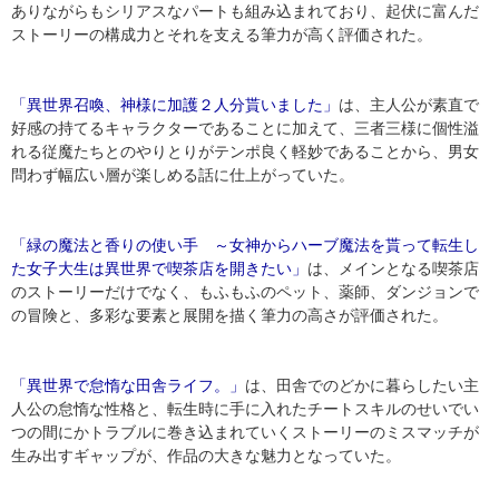
ありながらもシリアスなパートも組み込まれており、起伏に富んだ
ストーリーの構成力とそれを支える筆力が高く評価された。
「異世界召喚、神様に加護２人分貰いました」
は、主人公が素直で
好感の持てるキャラクターであることに加えて、三者三様に個性溢
れる従魔たちとのやりとりがテンポ良く軽妙であることから、男女
問わず幅広い層が楽しめる話に仕上がっていた。
「緑の魔法と香りの使い手 ～女神からハーブ魔法を貰って転生し
た女子大生は異世界で喫茶店を開きたい」
は、メインとなる喫茶店
のストーリーだけでなく、もふもふのペット、薬師、ダンジョンで
の冒険と、多彩な要素と展開を描く筆力の高さが評価された。
「異世界で怠惰な田舎ライフ。」
は、田舎でのどかに暮らしたい主
人公の怠惰な性格と、転生時に手に入れたチートスキルのせいでい
つの間にかトラブルに巻き込まれていくストーリーのミスマッチが
生み出すギャップが、作品の大きな魅力となっていた。