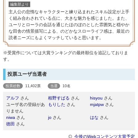
編集部より
主人公の怠惰なキャラクターと練り込まれたスキル設定が上手
く組み合わされている点に、大きな魅力を感じました。また、
ユーリとローラの会話を通じたほのぼのとした雰囲気と穏やか
な田舎の情景描写による、のどかなスローライフ感は、最近の
読者ニーズにもよくマッチしていると思います。
※受賞作については大賞ランキングの最終順位を追記しておりま
す。
投票ユーザ当選者
投票総数
11,402票
当選
10名
アルフ
さん
栢野すばる
さん
hisyou
さん
ユーザ名の登録があ
もりした
さん
mjatpw
さん
りません
niwa
さん
jo
さん
はな
さん
徳田
さん
今後のWebコンテンツ大賞予定