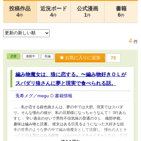
投稿作品
近況ボード
公式漫画
書籍
4
4
1
6
件
件
件
件
4
件
恋愛
連載中
長編
お気に入りに追加
73
編み物魔女は、狼に恋する。〜編み物好きＯＬが
スパダリ狼さんに夢と現実で食べられる話。
兎希メグ／megu
書籍情報
……私が恋する銀色狼さんは、夢の中では大胆。現実ではスパダ
リ。そんな憧れの彼が、私の旦那様になっちゃうなんて！ 3行あら
すじ： 辛い過去のせいで男性不信気味の普通のＯＬ、織部伊都。
趣味は編み物と読書。 彼女はある日見るようになった大好きな絵
本の世界のような夢の中で編み物魔女として活躍し、憧れの人とそ
っくりの人型になれる銀狼・ジルバーとイチャイチャしたり、ラブ
ラブする。可愛い子狼との触れ合いも。 現実はブラック企業ＯＬ