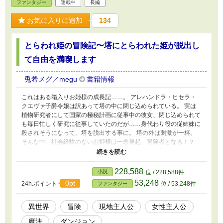
ファンタジー
連載中
長編
お気に入りに追加
134
とらわれ姫の冒険記〜塔にとらわれた姫が脱出し
て自由を満喫します
兎希メグ／megu
書籍情報
これはある箱入りお姫様の成長記……。 アレハンドラ・ヒセラ・
クエヴァ子爵令嬢は訳あって塔の中に閉じ込められている。 実は
植物研究者にして国家の極秘計画に従事中の彼女、閉じ込められて
も毎日忙しく研究に従事していたのだが……身代わり役の従姉妹に
殺されそうになって、塔を脱出する事に。 塔の外は刺激が一杯。
そんな中、社会経験のないお姫様は一念発起、冒険者となる！？
元疑似ダンジョン研究家にして植物学者の逃避行、始まります！
※拙作「緑の魔法と顔りの使い手」の冒険者ギルド受付嬢、ヒセラ
の前日譚です。
228,588
小説
位 / 228,588件
53,248
0pt
24h.ポイント
位 / 53,248件
ファンタジー
異世界
冒険
現地主人公
女性主人公
魔法
ダンジョン