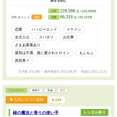
で辛いけど、なぜか憧れの人、白銀理一と接近していったり、趣味
の編み物が認められブランド化したり……ついには憧れの人のお嫁
228,588
小説
位 / 228,588件
さんになるのであった。ざまあもあるよ。 詳細： ブラック企業で
66,316
0pt
24h.ポイント
位 / 66,316件
恋愛
日々精神をすり減らす普通のＯＬ、織部伊都（おりべ・いと）には
秘密がある。 大好きな絵本の魔法の呪文を歌いながら編み物する
事と、出入り業者の白銀理一（しろがね・りいち）に、ひっそりと
恋愛
ハッピーエンド
イケメン
恋していること……。 白銀との関係悪化を恐れて「顔見知り」の
女主人公
スパダリ
お仕事
距離で、その姿を眺めていることに満足していた伊都だが……ある
日を境に、不思議な夢を見るようになった。 大好きな絵本の世界
ざまあ要素あり
で魔女役を楽しんでいたら、命の恩人である銀狼、ジルバーの変身
した姿が、白銀そっくりである事に驚く。 夢の中で、ジルバーの
最初は不遇、後に愛されヒロイン
もふもふ
群れに温かく迎え入れられた魔女こと伊都は、彼らとの関係の中
異世界？
で、五年前の悲しい記憶……彼女が軽い男性不信に掛かる理由とな
った過去と向き合うこととなる。 一方、伊都には完璧男子に見ら
れる白銀理一にも、癒えぬ傷を抱えていた。 二人の共通点は、愛
文字数 270,285
最終更新日 2022.06.05
登録日 2021.12.21
する人に裏切られたこと……それゆえに、恋愛に前向きになれない
こと。 夢に現実に、二人の心が重なって近づく━━魔女とジルバ
ー、伊都と理一のその距離も。 恋に臆病な大人二人が、互いの体
温に癒され、ハッピーウェディングを迎えるまでを描く、ラブ・フ
ファンタジー
連載中
長編
R15
ァンタジー。 ＊現実お仕事話がメインで、モフモフは冒頭と七章
あたりが本番です。 （別名義でムーンライトノベルズ、同名でエ
お気に入りに追加
8,104
ブリスタに掲載あり。）
レンタル有り
緑の魔法と香りの使い手