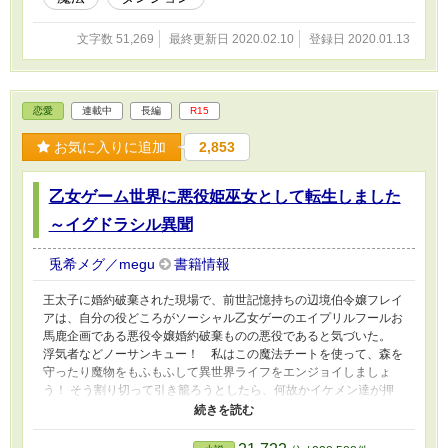
文字数 51,269
最終更新日 2020.02.10
登録日 2020.01.13
恋愛
連載中
長編
R15
お気に入りに追加
2,853
乙女ゲーム世界に悪役姫巫女として転生しました
～イグドラシル異聞
兎希メグ／megu
書籍情報
王太子に婚約破棄された現場で、前世記憶持ちの辺境伯令嬢フレイ
アは、自分の役どころがソーシャル乙女ゲーのエイプリルフールお
馬鹿企画である悪役令嬢婚約破棄ものの悪役であると気づいた。
浮気者などノーサンキュー！ 私はこの魔法チートを使って、森を
守ったり魔物をもふもふして異世界ライフをエンジョイしましょ
う！ そう割り切って引き籠ろうとしたら、何故かイケメン達が押
し寄せてきて！？ 恋愛ベタな姫巫女様は、のんびり異世界生活を
楽しめる……か？ ※ラブコメディになりたいんですが、どうにも
シリアスが押し寄せてきます。