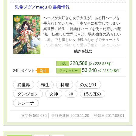
兎希メグ／megu
書籍情報
ハーブが大好きな女子大生が、ある日ハーブを
手入れしていたら、不幸な事に死亡してしまい
異世界に転生。 特典はハーブを使った癒しの魔
法。 転生した世界は何と、弱肉強食の恐ろしい
世界。でも優しい女神様のおかげでチュートリ
アル的森で、懐いた可愛い子狼と一緒にしっか
り準備して。 とりあえず美味しいスイーツとハ
ーブ料理を振る舞い、笑顔を増やそうと思いま
す。 皆様のおかげで小説2巻まで、漫画版もアル
228,588
小説
位 / 228,588件
ファポリス公式漫画で連載中です。 9月29日に
53,248
0pt
24h.ポイント
位 / 53,248件
ファンタジー
漫画1巻発売になります！ まめぞう先生による
素敵な漫画がまとめて読めますので、よろしく
お願いします！
異世界
転生
料理
のんびり
ダンジョン
女神
神
ほのぼの
レジーナ
文字数 565,635
最終更新日 2020.11.20
登録日 2017.08.01