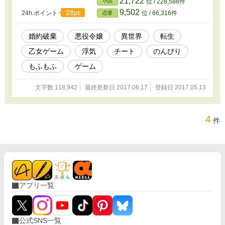
21,722
小説
位 / 228,588件
9,502
28pt
24h.ポイント
位 / 66,316件
恋愛
婚約破棄
悪役令嬢
異世界
転生
乙女ゲーム
浮気
チート
のんびり
もふもふ
ゲーム
文字数 118,942
最終更新日 2017.06.17
登録日 2017.05.13
4
件
アプリ一覧
公式SNS一覧