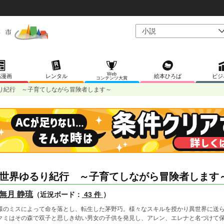
Web
稿漫画
レンタル
絵本ひろば
ビジ
コンテンツ大賞
り紀行 ～子育てしながら冒険者します～
世界ゆるり紀行 ～子育てしながら冒険者します
無月 静琉
（近況ボード：
43 件
）
様のミスによって命を落とし、転生した茅野巧。様々なスキルを授かり異世界に送
クミはその森で双子と思しき幼い男女の子供を発見し、アレン、エレナと名づけて