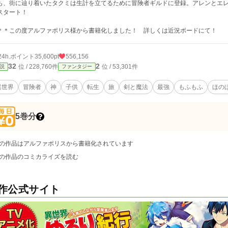
も、街に辿り着いたタクミは生計を立てるために冒険者ギルドに登録。アレンとエ
スタート！
＊＊この度アルファポリス様から書籍化しました！ 詳しくは近況ボードにて！
24h.ポイント
35,600pt
556,156
32
2
位 / 228,760件
位 / 53,301件
説
ファンタジー
異世界
冒険者
神
子供
転生
旅
剣と魔法
最強
もふもふ
ほの
5巻分
の作品はアルファポリスから書籍化されています
の作品のコミカライズを読む
作公式サイト