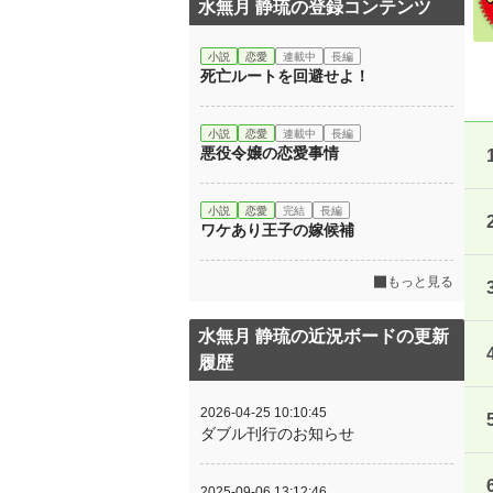
水無月 静琉の登録コンテンツ
小説
恋愛
連載中
長編
死亡ルートを回避せよ！
小説
恋愛
連載中
長編
悪役令嬢の恋愛事情
小説
恋愛
完結
長編
ワケあり王子の嫁候補
もっと見る
水無月 静琉の近況ボードの更新
履歴
2026-04-25 10:10:45
ダブル刊行のお知らせ
2025-09-06 13:12:46