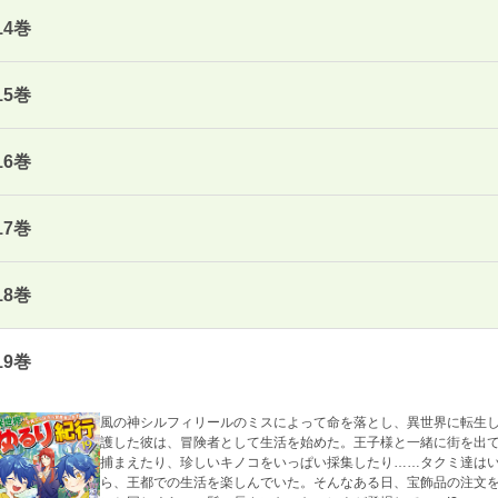
14巻
15巻
16巻
17巻
18巻
19巻
風の神シルフィリールのミスによって命を落とし、異世界に転生
護した彼は、冒険者として生活を始めた。王子様と一緒に街を出
捕まえたり、珍しいキノコをいっぱい採集したり……タクミ達は
ら、王都での生活を楽しんでいた。そんなある日、宝飾品の注文