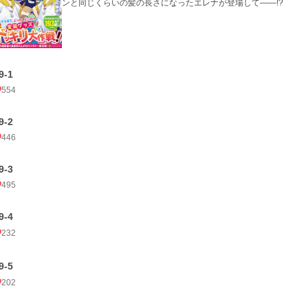
ンと同じくらいの髪の長さになったエレナが登場して――!?
9-1
554
9-2
446
9-3
495
9-4
232
9-5
202