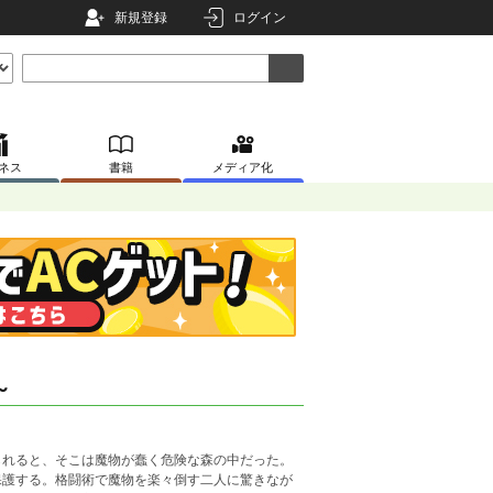
新規登録
ログイン
ネス
書籍
メディア化
～
られると、そこは魔物が蠢く危険な森の中だった。
保護する。格闘術で魔物を楽々倒す二人に驚きなが