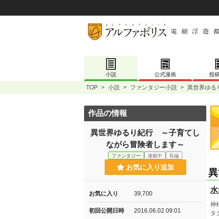
小説
公式漫画
投
TOP
>
小説
>
ファンタジー小説
>
異世界ゆる
作品の情報
異世界ゆるり紀行 ～子育てし
ながら冒険者します～
ファンタジー
連載中
長編
お気に入り追加
異
水
お気に入り
39,700
神
初回公開日時
2016.06.02 09:01
タ