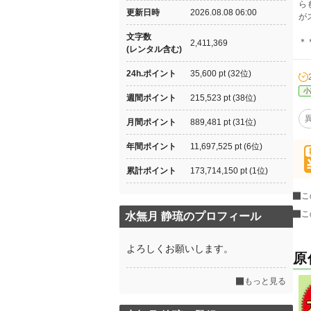
ら
更新日時
2026.08.08 06:00
が
文字数
＊
2,411,369
(レンタル含む)
24h.ポイント
35,600 pt (32位)
小
週間ポイント
215,523 pt (38位)
月間ポイント
889,481 pt (31位)
年間ポイント
11,697,525 pt (6位)
累計ポイント
173,714,150 pt (1位)
こ
こ
水無月 静琉のプロフィール
よろしくお願いします。
原
もっと見る