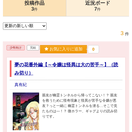
投稿作品
近況ボード
3
7
件
件
3
件
少年向け
完結
お気に入りに追加
0
夢の花番外編【～令嬢は怪異は大の苦手～】（読
み切り）
真有紀
親友が幽霊トンネルから帰ってこない！？ 親友
を救うために怪奇現象と怪異が苦手な令嬢が悪
友？っと一緒に 幽霊トンネルを潜る…そこで見
たものは―！？ 微ホラー、ギャグよりの読み切
りです。