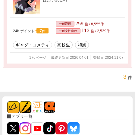
はとけるのか？
259
一般漫画
位 / 8,555件
113
7pt
24h.ポイント
位 / 2,539件
一般女性向け
ギャグ・コメディ
高校生
和風
176ページ
最終更新日 2026.04.01
登録日 2024.11.07
3
件
アプリ一覧