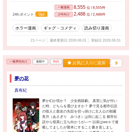
8,555
一般漫画
位 / 8,555件
2,488
0pt
24h.ポイント
位 / 2,488件
少年向け
ホラー漫画
ギャグ・コメディ
読み切り漫画
21ページ
最終更新日 2026.06.01
登録日 2026.06.01
一般男性向け
連載中
R15
お気に入りに追加
9
夢の花
真有紀
夢か幻か現か？ 少女残獄劇。 真実に気が付い
た時、どちらを選びますか？ 夢で見る都市伝説
の怪人と親友の失踪を切っ掛けに主人公の朝霧
美月（あさぎり みつき）は街に起こる 都市伝
説やら怪異に立ち向かうが―ー 以前はweｂで連
載してましたが製本にすること書き直しまし