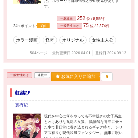
た。 ホラーやら都市伝説とかの要素がありま
す。
252
一般漫画
位 / 8,555件
75
7pt
24h.ポイント
位 / 2,374件
一般男性向け
ホラー漫画
怪奇
オリジナル
女性主人公
504ページ
最終更新日 2026.04.01
登録日 2024.09.13
一般女性向け
連載中
お気に入りに追加
9
虹結び
真有紀
現代を中心に何をやっても不幸続きの女子高生
とわけありな九尾の女狐、 陰陽師な青年に会っ
た事で非日常に巻き込まれるギャグ時々、 シリ
アス有りな現代和風ファンタジー。 無事に呪い