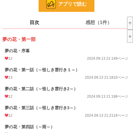
アプリで読む
漫画
8,552 位 / 8,552 件
一般男性向け
2,372 位 / 2,372 件
目次
感想（1件）
お気に入り
9
夢の花・第一部
24h.ポイント
0 pt
夢の花・序幕
ページ数
504
12
2024.09.13 21:14
9ページ
更新日時
2026.04.01 23:49
夢の花・第一話（～怪しき雲行き１～）
初回公開日時
2024.09.13 21:14
13
2024.09.13 21:18
10ページ
週間ポイント
7 pt (1,164 位)
夢の花・第二話（～怪しき雲行き2～）
月間ポイント
42 pt (1,152 位)
12
2024.09.13 21:19
8ページ
年間ポイント
2,901 pt (546 位)
夢の花・第三話（～怪しき雲行き3～）
累計ポイント
15,039 pt (1,545 位)
12
2024.09.13 21:21
18ページ
夢の花・第四話（～雨～）