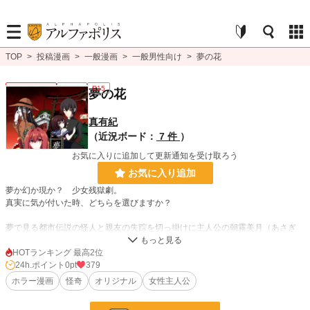
TOP
>
投稿漫画
>
一般漫画
>
一般男性向け
>
夢の花
一般男性向け
連載中
R15
夢の花
真有紀
（近況ボード：
7 件
）
お気に入りに追加して更新通知を受け取ろう
お気に入り追加
夢か幻か現か？ 少女残獄劇。
真実に気が付いた時、どちらを選びますか？
夢で見る都市伝説の怪人と親友の失踪を切っ掛けに主人公の朝霧美月（あさぎ
り みつき）は街に起こる
都市伝説やら怪異に立ち向かうが―ー
HOTランキング 最高2位
24h.ポイント
0pt
379
以前はweｂで連載してましたが製本にすること書き直しました。
ホラー漫画
怪奇
オリジナル
女性主人公
ホラーやら都市伝説とかの要素があります。