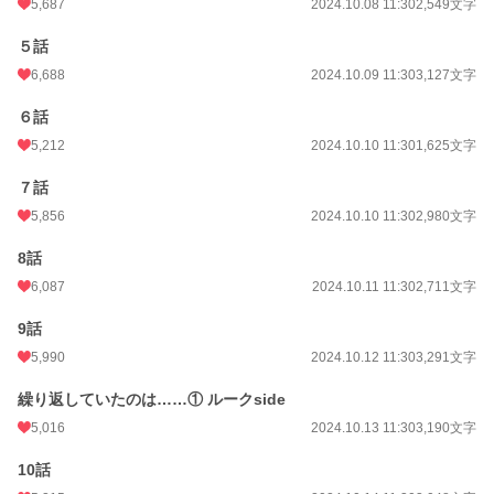
5,687
2024.10.08 11:30
2,549文字
恋愛
719 位 / 66,380 件
５話
お気に入り
6,440
6,688
2024.10.09 11:30
3,127文字
24h.ポイント
1,130 pt
６話
文字数
90,841
5,212
2024.10.10 11:30
1,625文字
更新日時
2024.11.01 11:30
７話
5,856
2024.10.10 11:30
2,980文字
初回公開日時
2024.10.06 21:43
8話
初回完結日時
2024.11.01 11:31
6,087
2024.10.11 11:30
2,711文字
週間ポイント
16,191 pt (569 位)
9話
月間ポイント
44,233 pt (1,029 位)
5,990
2024.10.12 11:30
3,291文字
年間ポイント
523,658 pt (969 位)
繰り返していたのは……① ルークside
累計ポイント
4,846,109 pt (823 位)
5,016
2024.10.13 11:30
3,190文字
10話