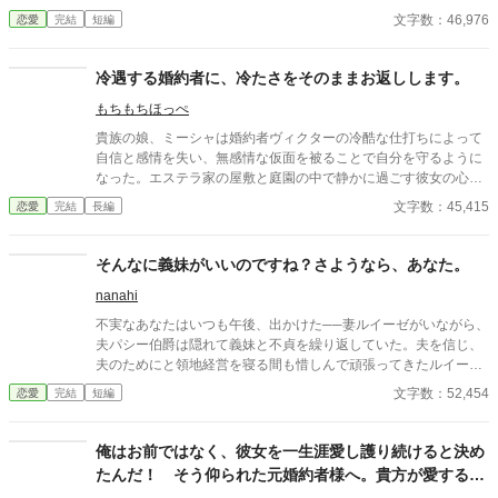
にしてほしい」 ある日突然、侯爵令嬢エバンジェリンは婚約者ア
文字数：46,976
恋愛
完結
短編
ダムスに一方的に婚約破棄される。破局に追い込んだのは婚約者
の幼馴染メアリという平民の儚げな娘だった。 エバンジェリンを
差し置いてアダムスとメアリはひと時の幸せに酔うが、婚約破棄
冷遇する婚約者に、冷たさをそのままお返しします。
の代償は想像以上に大きかった。
もちもちほっぺ
貴族の娘、ミーシャは婚約者ヴィクターの冷酷な仕打ちによって
自信と感情を失い、無感情な仮面を被ることで自分を守るように
なった。エステラ家の屋敷と庭園の中で静かに過ごす彼女の心に
は、怒りも悲しみも埋もれたまま、何も感じない日々が続いてい
文字数：45,415
恋愛
完結
長編
た。 事なかれ主義の両親の影響で、エステラ家の警備はガバガバ
ですw
そんなに義妹がいいのですね？さようなら、あなた。
nanahi
不実なあなたはいつも午後、出かけた──妻ルイーゼがいながら、
夫パシー伯爵は隠れて義妹と不貞を繰り返していた。夫を信じ、
夫のためにと領地経営を寝る間も惜しんで頑張ってきたルイーゼ
だったが、ある日、ついに二人の不貞を知ってしまい激しいショ
文字数：52,454
恋愛
完結
短編
ックを受ける。 裏切られたルイーゼは苦悩に耐える中、夫に離縁
を突きつける。すると意外にも夫は「離縁などしない」とのたま
い、しかもその理由は承服しがたい内容だった。 「必ず別れてみ
俺はお前ではなく、彼女を一生涯愛し護り続けると決め
せる」 そう決意したルイーゼは、夫が決して知られてはならな
たんだ！ そう仰られた元婚約者様へ。貴方が愛する人
い“決定的な秘密”を切り札に、静かに反撃を開始する。