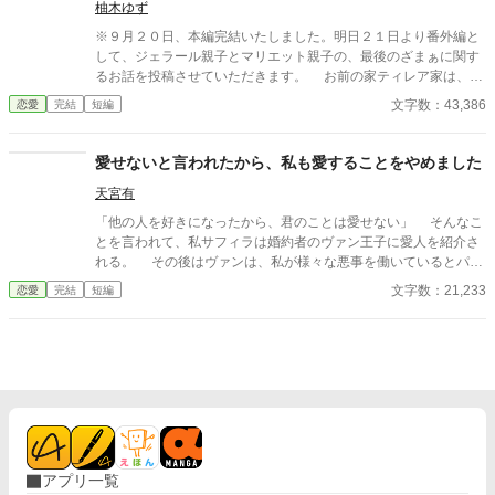
が、夜会で大問題を起こしたようですよ？
柚木ゆず
※９月２０日、本編完結いたしました。明日２１日より番外編と
して、ジェラール親子とマリエット親子の、最後のざまぁに関す
るお話を投稿させていただきます。 お前の家ティレア家は、財
の力で爵位を得た新興貴族だ！ そんな歴史も品もない家に生ま
文字数：43,386
恋愛
完結
短編
れた女が、名家に生まれた俺に相応しいはずがない！ 俺はどう
して気付かなかったんだ――。 婚約中に心変わりをされたクレ
ランズ伯爵家のジェラール様は、沢山の暴言を口にしたあと、一
愛せないと言われたから、私も愛することをやめました
方的に婚約の解消を宣言しました。 そうしてジェラール様はわ
天宮有
たしのもとを去り、曰く『お前と違って貴族然とした女性』であ
り『気品溢れる女性』な方と新たに婚約を結ばれたのですが――
「他の人を好きになったから、君のことは愛せない」 そんなこ
ジェラール様。貴方の婚約者であるマリエット様が、侯爵家主
とを言われて、私サフィラは婚約者のヴァン王子に愛人を紹介さ
催の夜会で大問題を起こしてしまったみたいですよ？
れる。 その後はヴァンは、私が様々な悪事を働いているとパー
ティ会場で言い出す。 捏造した罪によって、ヴァンは私との婚
文字数：21,233
恋愛
完結
短編
約を破棄しようと目論んでいた。
アプリ一覧