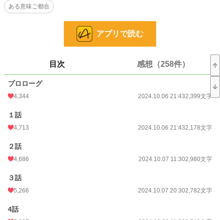
ある意味ご都合
込んだルーク。
みっともなく、情けない彼に対して恋情など抱く事すら不快だ。
アプリで読む
だが聖女の素養を持つリアを、ルークは寵愛する。
そして貴族達も、莫大な益を生み出す聖女を妃に仕立てるため……ヴィオラへ
と無実の罪を被せた。
あっけなく信じるルークに呆れつつも、ヴィオラに不安はなかった。
目次
感想（258件）
プロローグ
これからの顛末も、打開策も全て知っているからだ。
前世の記憶を持ち、ここが物語の世界だと知るヴィオラは……悲運な運命を受
4,344
2024.10.06 21:43
2,399文字
け入れて彼らに意趣返す。
ふりかかる不幸を全て覆して、幸せな人生を歩むため。
１話
4,713
2024.10.06 21:43
2,178文字
◇◇◇◇◇
２話
設定は甘め。
4,686
2024.10.07 11:30
2,980文字
不安のない、さっくり読める物語を目指してます。
３話
良ければ読んでくだされば、嬉しいです。
5,266
2024.10.07 20:30
2,782文字
4話
小説
1,259 位 / 228,861 件