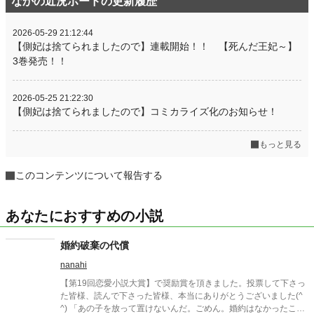
なかの近況ボードの更新履歴
2026-05-29 21:12:44
【側妃は捨てられましたので】連載開始！！ 【死んだ王妃～】
3巻発売！！
2026-05-25 21:22:30
【側妃は捨てられましたので】コミカライズ化のお知らせ！
もっと見る
このコンテンツについて報告する
あなたにおすすめの小説
婚約破棄の代償
nanahi
【第19回恋愛小説大賞】で奨励賞を頂きました。投票して下さっ
た皆様、読んで下さった皆様、本当にありがとうございました(^
^) 「あの子を放って置けないんだ。ごめん。婚約はなかったこと