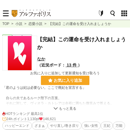
TOP
>
小説
>
恋愛小説
>
【完結】この運命を受け入れましょうか
恋愛
完結
短編
【完結】この運命を受け入れましょう
か
なか
（近況ボード：
13 件
）
お気に入りに追加して更新通知を受け取ろう
お気に入り追加
「君のようは妃は必要ない。ここで廃妃を宣言する」
自らの夫であるルーク陛下の言葉。
それに対して、ヴィオラ・カトレアは余裕に満ちた微笑みで答える。
「承知しました。受け入れましょう」
HOTランキング 最高1位
24h.ポイント
1,130pt
146,621
ヴィオラにはもう、ルークへの愛など残ってすらいない。
ハッピーエンド
ざまぁ
やり直し/巻き戻り
強い女性
王妃
万能
彼女が王妃として支えてきた献身の中で、平民生まれのリアという女性に入れ