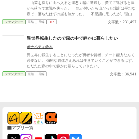
山菜を採りに山へ入ると運悪く猪に遭遇し、慌てて逃げると崖
から落ちて意識を失った。 気が付いたら山だった場所は平坦な
森で、落ちたはずの崖も無かった。 不思議に思ったが、理由は
すぐに判明した。 どうやら農作業中の外国人に助けられたよう
文字数：231,497
ファンタジー
完結
長編
R15
だ。 その外国人は背中に背負子と鍬を背負っていたからきっと
近所の農家の人なのだろう。意外と流暢な日本語を話す。が、言
葉の意味はあまり理解してないらしく、『県道は何処か？』と聞
異世界転生したので森の中で静かに暮らしたい
いても首を傾げていた。 『道は何処にありますか？』と言った
ボナペティ鈴木
ら、漸く理解したのか案内してくれるというので着いていく。
が、行けども行けどもどんどん森は深くなり、不審に思い始めた
異世界に転生することになったが勇者や賢者、チート能力なんて
頃に少し開けた場所に出た。 そこは農具でも置いてる場所なの
必要ない。 強靭な肉体さえあれば生きていくことができるはず。
かボロ小屋が数軒建っていて、外国人さんが大声で叫ぶと、人が
ただただ森の中で静かに暮らしていきたい。
十数人ゾロゾロと小屋から出てきて、俺の周りを囲む。 そして
文字数：36,541
ファンタジー
完結
長編
何故か縄で手足を縛られて大八車に転がされ……。 ⚠️超絶不定
期更新⚠️
アプリ一覧