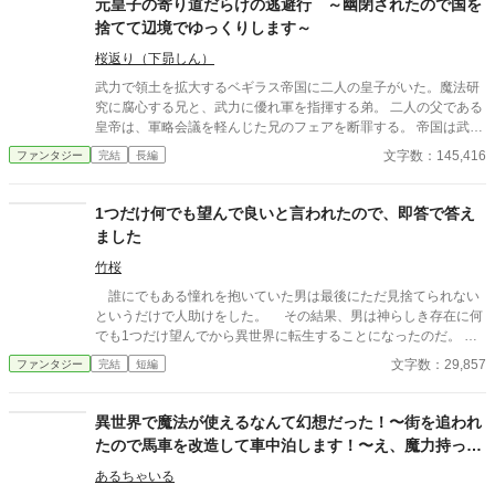
元皇子の寄り道だらけの逃避行 ～幽閉されたので国を
捨てて辺境でゆっくりします～
桜返り（下昴しん）
武力で領土を拡大するベギラス帝国に二人の皇子がいた。魔法研
究に腐心する兄と、武力に優れ軍を指揮する弟。 二人の父である
皇帝は、軍略会議を軽んじた兄のフェアを断罪する。 帝国は武力
を求めていたのだ。 フェアに一方的に告げられた罪状は、敵前逃
文字数：145,416
ファンタジー
完結
長編
亡。皇帝の第一継承権を持つ皇子の座から一転して、罪人になっ
てしまう。 帝都の片隅にある独房に幽閉されるフェア。 「ここか
ら逃げて、田舎に籠るか」 給仕しか来ないような牢獄で、フェア
1つだけ何でも望んで良いと言われたので、即答で答え
は脱出を考えていた。 帝都においてフェアを超える魔法使いはい
ました
ない。そのことを知っているのはごく限られた人物だけだった。
鍵をあけて牢を出ると、給仕に化けた義妹のマトビアが現れる。
竹桜
「私も連れて行ってください、お兄様」 「いやだ」 止めるフェア
誰にでもある憧れを抱いていた男は最後にただ見捨てられない
に、強引なマトビア。 なんだかんだでベギラス帝国の元皇子と皇
というだけで人助けをした。 その結果、男は神らしき存在に何
女の、ゆるすぎる逃亡劇が始まった──。 ※カクヨム様、小説家
でも1つだけ望んでから異世界に転生することになったのだ。
になろう様でも投稿中。
男は即答で答え、異世界で竜騎兵となる。 自らの憧れを叶え
文字数：29,857
ファンタジー
完結
短編
る為に。
異世界で魔法が使えるなんて幻想だった！〜街を追われ
たので馬車を改造して車中泊します！〜え、魔力持って
るじゃんて？違います、電力です！
あるちゃいる