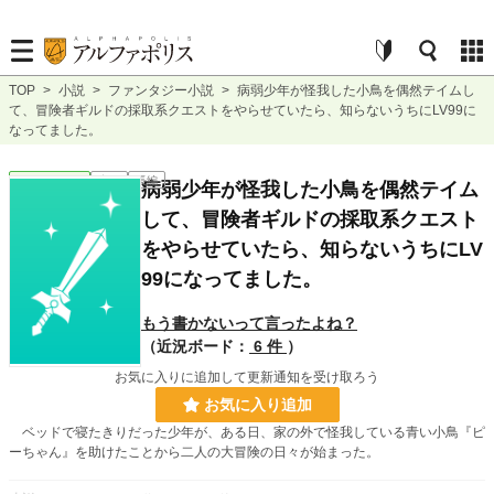
TOP
>
小説
>
ファンタジー小説
>
病弱少年が怪我した小鳥を偶然テイムし
て、冒険者ギルドの採取系クエストをやらせていたら、知らないうちにLV99に
なってました。
ファンタジー
完結
長編
病弱少年が怪我した小鳥を偶然テイム
して、冒険者ギルドの採取系クエスト
をやらせていたら、知らないうちにLV
99になってました。
もう書かないって言ったよね？
（近況ボード：
6 件
）
お気に入りに追加して更新通知を受け取ろう
お気に入り追加
ベッドで寝たきりだった少年が、ある日、家の外で怪我している青い小鳥『ピ
ーちゃん』を助けたことから二人の大冒険の日々が始まった。