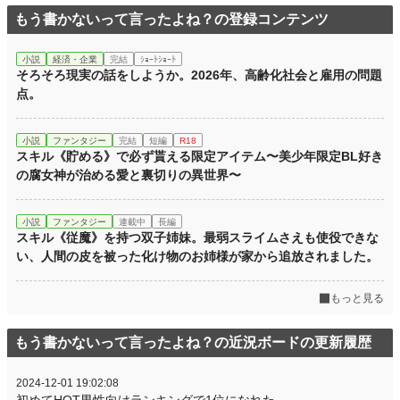
もう書かないって言ったよね？の登録コンテンツ
小説
経済・企業
完結
ｼｮｰﾄｼｮｰﾄ
そろそろ現実の話をしようか。2026年、高齢化社会と雇用の問題
点。
小説
ファンタジー
完結
短編
R18
スキル《貯める》で必ず貰える限定アイテム〜美少年限定BL好き
の腐女神が治める愛と裏切りの異世界〜
小説
ファンタジー
連載中
長編
スキル《従魔》を持つ双子姉妹。最弱スライムさえも使役できな
い、人間の皮を被った化け物のお姉様が家から追放されました。
もっと見る
もう書かないって言ったよね？の近況ボードの更新履歴
2024-12-01 19:02:08