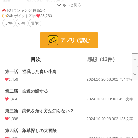
小説
26,633 位 / 228,882 件
HOTランキング 最高1位
ファンタジー
4,057 位 / 53,343 件
24h.ポイント
21pt
35,763
お気に入り
少年
小鳥
1,400
冒険
24h.ポイント
21 pt
アプリで読む
文字数
156,347
更新日時
2024.12.01 19:00
目次
感想（13件）
初回公開日時
2024.10.20 08:00
第一話 怪我した青い小鳥
初回完結日時
2024.12.01 19:02
1,459
2024.10.20 08:00
1,734文字
週間ポイント
161 pt (27,740 位)
第二話 友達の証する
月間ポイント
1,474 pt (19,134 位)
1,456
2024.10.20 08:00
1,495文字
年間ポイント
38,037 pt (12,819 位)
第三話 病気を治す方法知らない？
1,388
2024.10.20 08:00
2,136文字
累計ポイント
366,339 pt (13,194 位)
第四話 薬草探しの大冒険