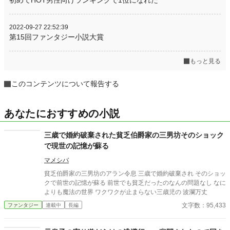
初めてHOT男性向けランキングで1位になれた
2022-09-27 22:52:39
第15回ファンタジー小説大賞
もっと見る
このコンテンツについて報告する
あなたにおすすめの小説
三歳で婚約破棄された貧乏伯爵家の三男坊そのショック
で現世の記憶が蘇る
マメシバ
貧乏伯爵家の三男坊のアラン令息 三歳で婚約破棄され そのショッ
クで前世の記憶が蘇る 前世でも貧乏だったのなんの問題なし なに
よりも魔法の世界 ワクワクが止まらない三歳児の 波瀾万丈
文字数：95,433
ファンタジー
連載中
長編