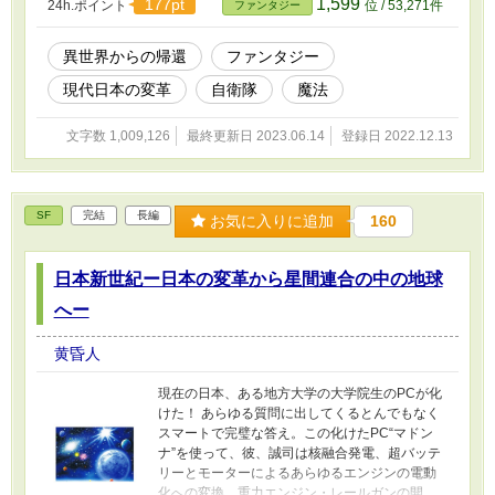
1,599
177pt
24h.ポイント
位 / 53,271件
ファンタジー
異世界からの帰還
ファンタジー
現代日本の変革
自衛隊
魔法
文字数 1,009,126
最終更新日 2023.06.14
登録日 2022.12.13
SF
完結
長編
お気に入りに追加
160
日本新世紀ー日本の変革から星間連合の中の地球
へー
黄昏人
現在の日本、ある地方大学の大学院生のPCが化
けた！ あらゆる質問に出してくるとんでもなく
スマートで完璧な答え。この化けたPC“マドン
ナ”を使って、彼、誠司は核融合発電、超バッテ
リーとモーターによるあらゆるエンジンの電動
化への変換、重力エンジン・レールガンの開