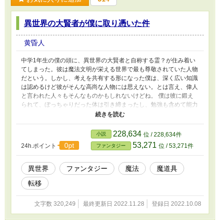
異世界の大賢者が僕に取り憑いた件
黄昏人
中学1年生の僕の頭に、異世界の大賢者と自称する霊？が住み着い
てしまった。彼は魔法文明が栄える世界で最も尊敬されていた人物
だという。しかし、考えを共有する形になった僕は、深く広い知識
は認めるけど彼がそんな高尚な人物には思えない。とは言え、偉人
と言われた人々もそんなものかもしれないけどね。 僕は彼に鍛え
られて、ぽっちゃりだった体は引き締まったし、勉強も含めて能力
は上がっていったし、そして魔法を使えるようになった。だけど、
重要なのはそこでなくて、魔法に目覚めるための“処方”であり、異
世界で使っている魔道具なんだよ。 “処方”によって、人は賢くな
228,634
小説
位 / 228,634件
る。そして、魔道具によって機械はずっと効率が良くなるんだ。例
53,271
0pt
24h.ポイント
位 / 53,271件
ファンタジー
えば、発電所は電子を引き出す魔道具でいわば永久機関として働
く。自動車は電気を動力として回転の魔道具で動くのだ。これを、
賢くなった人々が作り、使うわけだから、地球上の温暖化とエネル
異世界
ファンタジー
魔法
魔道具
ギーの問題も解決するよね。 そして、日本がさらに世界の仕組み
転移
がどんどん変わっていくのだけど、その中心に大賢者が取り憑いた
僕がいるんだよ。僕はもう少しのんびりしたいのだけどね。
文字数 320,249
最終更新日 2022.11.28
登録日 2022.10.08