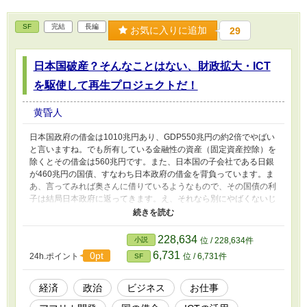
SF
完結
長編
お気に入りに追加
29
日本国破産？そんなことはない、財政拡大・ICT
を駆使して再生プロジェクトだ！
黄昏人
日本国政府の借金は1010兆円あり、GDP550兆円の約2倍でやばい
と言いますね。でも所有している金融性の資産（固定資産控除）を
除くとその借金は560兆円です。また、日本国の子会社である日銀
が460兆円の国債、すなわち日本政府の借金を背負っています。ま
あ、言ってみれば奥さんに借りているようなもので、その国債の利
子は結局日本政府に返ってきます。え、それなら別にやばくないじ
ゃん、と思うでしょう。 でもやっぱりやばいのよね。政府の予算
（2018年度）では98兆円の予算のうち収入は64兆円たらずで、34
兆円がまた借金なのです。だから、今はあまりやばくないけど、こ
228,634
小説
位 / 228,634件
のままいけばドボンになると思うな。 この物語は、このドツボに
6,731
0pt
24h.ポイント
位 / 6,731件
SF
嵌まったような日本の財政をどうするか、中身のない頭で考えてみ
たものです。だから、異世界も超能力も出てきませんし、超天才も
出現しません。でも、大変にボジティブなものにするつもりですの
経済
政治
ビジネス
お仕事
で、楽しんで頂ければ幸いです。