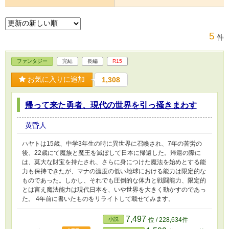
5
件
ファンタジー
完結
長編
R15
お気に入りに追加
1,308
帰って来た勇者、現代の世界を引っ掻きまわす
黄昏人
ハヤトは15歳、中学3年生の時に異世界に召喚され、7年の苦労の
後、22歳にて魔族と魔王を滅ぼして日本に帰還した。帰還の際に
は、莫大な財宝を持たされ、さらに身につけた魔法を始めとする能
力も保持できたが、マナの濃度の低い地球における能力は限定的な
ものであった。しかし、それでも圧倒的な体力と戦闘能力、限定的
とは言え魔法能力は現代日本を、いや世界を大きく動かすのであっ
た。 4年前に書いたものをリライトして載せてみます。
7,497
小説
位 / 228,634件