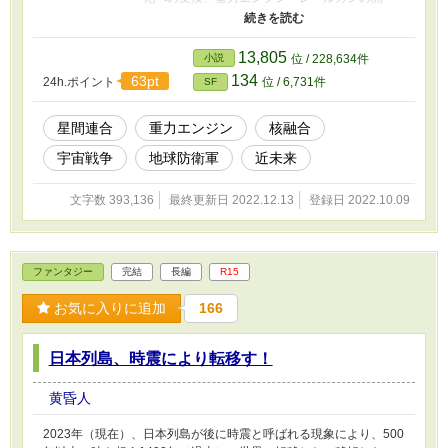
発・実用化などを通じて日本の経済・政治状況
及び国際的な立場を変革していく。 さらに、こ
うしたさまざまな変革を通じて、日本が主導す
13,805
小説
位 / 228,634件
る地球防衛軍は、巨大な星間帝国の侵略を跳ね
134
63pt
24h.ポイント
位 / 6,731件
SF
返すことに成功する。その結果、地球人類はそ
の星間帝国の圧政にあえいでいた多数の歴史あ
る星間国家の指導的立場になっていくことにな
星間連合
重力エンジン
核融合
る。 この中で、自らの進化の必要性を悟った人
宇宙戦争
地球防衛軍
近未来
類は、地球連邦を成立させ、知能の向上、他星
系への植民を含む地球人類全体の経済の底上げ
と格差の是正を進める。 さらには、マドンナと
文字数 393,136
最終更新日 2022.12.13
登録日 2022.10.09
誠司を擁する地球連邦は、銀河全体の生物に迫
る危機の解明、撃退法の構築、撃退を主導し、
銀河のなかに確固たる地位を築いていくことに
なる。
ファンタジー
完結
長編
R15
お気に入りに追加
166
日本列島、時震により転移す！
黄昏人
2023年（現在）、日本列島が後に時震と呼ばれる現象により、500