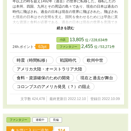
年以上の時を超え1492年（過去）の世界に転移した。移転したの
は本州、四国、九州とその周辺の島々であり、現在の日本は過去の
時代に飛ばされ、過去の日本は現在の世界に飛ばされた。飛ばされ
た現在の日本はその文明を支え、国民を食わせるためには早急に莫
大な資源と食料が必要である。過去の日本は現在の世界を意識でき
ないが、取り残された北海道と沖縄は国富の大部分を失い、戦国日
本を抱え途方にくれる。人々は、政府は何を思いどうふるまうの
か。
13,805
小説
位 / 228,634件
2,455
63pt
24h.ポイント
位 / 53,271件
ファンタジー
時震（時間転移）
戦国時代
欧州中世
アメリカ大陸・オーストラリア大陸
食料・資源確保のための開発
現在と過去が舞台
コロンブスのアメリカ発見（？）の阻止
文字数 424,478
最終更新日 2022.12.10
登録日 2022.10.09
ファンタジー
連載中
長編
お気に入りに追加
514