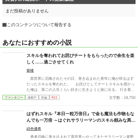
まだ投稿がありません
このコンテンツについて報告する
あなたにおすすめの小説
スキルを奪われてお詫びチートをもらったので余生を楽
しく……過ごさせてくれ
紫楼
異世界に召喚されたその日、巻き込まれた青年に俺が得るはず
だったスキルを奪われた。 お詫びとしてチートスキルを授かっ
た俺は、第二の人生くらい好きに生きようと旅に出る。 行き着い
た先は、寂れた町の場末の酒場だ。 なぜか客は男ばかりだが、
文字数：18,750
ファンタジー
連載中
長編
R15
日雇い冒険者や恐妻家の肉屋たちとの気楽な毎日は悪くない。
……ただ一人、どう見ても貴族のような美青年がこの地味な酒場
へ通ってくる理由だけは、さっぱりわからない。 「お前らツケは
はずれスキル『本日一粒万倍日』で金も魔法も作物もな
やめろ」 そんな穏やかな日々を送っていたはずなのに、ある
んでも一万倍 ～はぐれサラリーマンのスキル頼みな異世
日、酒場へ厄介な依頼が舞い込んできた――。 他サイトでも掲
界満喫日記～
載しています。 不定期更新です。
緋色優希
勇者召喚に巻き込まれて異世界へやってきたサラリーマン麦野