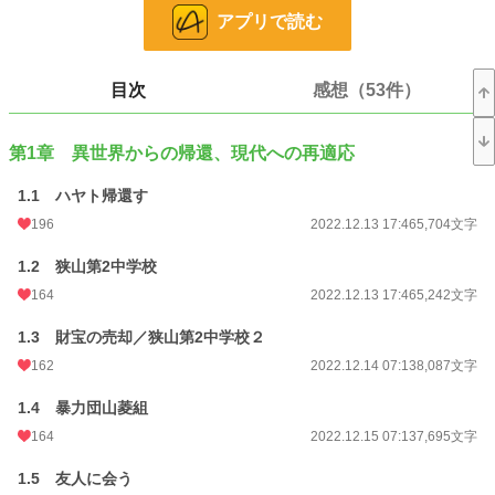
小説
7,630 位 / 228,637 件
アプリで読む
ファンタジー
1,612 位 / 53,274 件
お気に入り
1,308
目次
感想（53件）
24h.ポイント
170 pt
第1章 異世界からの帰還、現代への再適応
文字数
1,009,126
1.1 ハヤト帰還す
更新日時
2023.06.14 06:19
196
2022.12.13 17:46
5,704文字
初回公開日時
2022.12.13 17:46
1.2 狭山第2中学校
初回完結日時
2023.06.14 06:20
164
2022.12.13 17:46
5,242文字
週間ポイント
1,026 pt (8,802 位)
1.3 財宝の売却／狭山第2中学校２
月間ポイント
4,566 pt (9,027 位)
162
2022.12.14 07:13
8,087文字
年間ポイント
50,593 pt (10,333 位)
1.4 暴力団山菱組
累計ポイント
909,879 pt (6,349 位)
164
2022.12.15 07:13
7,695文字
1.5 友人に会う