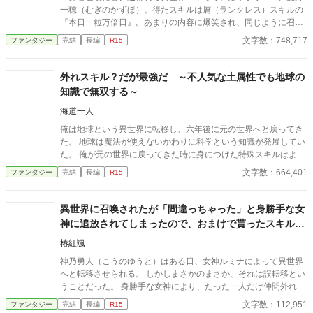
一穂（むぎのかずほ）。得たスキルは屑（ランクレス）スキルの
『本日一粒万倍日』。あまりの内容に爆笑され、同じように召喚
に巻き込まれてきた連中にも馬鹿にされ、一人だけ何一つ持たさ
文字数：748,717
ファンタジー
完結
長編
R15
れず荒城にそのまま置き去りにされた。ある物と言えば、水の樽
といくらかの焼き締めパン。どうする事もできずに途方に暮れた
が、スキルを唱えたら水樽が一万個に増えてしまった。また城で
外れスキル？だが最強だ ～不人気な土属性でも地球の
見つけた、たった一枚の銀貨も、なんと銀貨一万枚になった。ど
知識で無双する～
うやら、あれこれと一万倍にしてくれる不思議なスキルらしい。
こんな世界で王様の助けもなく、たった一人どうやって生きたら
海道一人
いいのか。だが開き直った彼は『住めば都』とばかりに、スキル
俺は地球という異世界に転移し、六年後に元の世界へと戻ってき
頼みでこの異世界での生活を思いっきり楽しむ事に決めたのだっ
た。 地球は魔法が使えないかわりに科学という知識が発展してい
た。
た。 俺が元の世界に戻ってきた時に身につけた特殊スキルはより
にもよって一番不人気の土属性だった。 だけど悔しくはない。 何
文字数：664,401
ファンタジー
完結
長編
R15
故なら地球にいた六年間の間に身につけた知識がある。 そしてあ
らゆる物質を操れる土属性こそが最強だと知っているからだ。 ひ
ょんなことから小さな村を襲ってきた山賊を土属性の力と地球の
異世界に召喚されたが「間違っちゃった」と身勝手な女
知識で討伐した俺はフィルド王国の調査隊長をしているアマーリ
神に追放されてしまったので、おまけで貰ったスキルで
アという女騎士と知り合うことになった。 アマーリアの協力もあ
凡人の俺は頑張って生き残ります！
ってフィルド王国の首都ゴルドで暮らせるようになった俺は王国
椿紅颯
の陰で蠢く陰謀に巻き込まれていく。 フィルド王国を守るための
神乃勇人（こうのゆうと）はある日、女神ルミナによって異世界
俺の戦いが始まろうとしていた。 ※この小説は小説家になろうと
へと転移させられる。 しかしまさかのまさか、それは誤転移とい
カクヨムにも投稿しています
うことだった。 身勝手な女神により、たった一人だけ仲間外れに
された挙句の果てに粗雑に扱われ、ほぼ投げ捨てられるようなか
文字数：112,951
ファンタジー
完結
長編
R15
たちで異世界の地へと下ろされてしまう。 そんな踏んだり蹴った