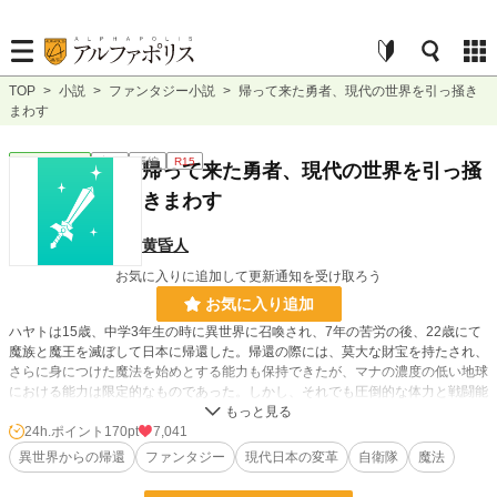
TOP
>
小説
>
ファンタジー小説
>
帰って来た勇者、現代の世界を引っ掻き
まわす
ファンタジー
完結
長編
R15
帰って来た勇者、現代の世界を引っ掻
きまわす
黄昏人
お気に入りに追加して更新通知を受け取ろう
お気に入り追加
ハヤトは15歳、中学3年生の時に異世界に召喚され、7年の苦労の後、22歳にて
魔族と魔王を滅ぼして日本に帰還した。帰還の際には、莫大な財宝を持たされ、
さらに身につけた魔法を始めとする能力も保持できたが、マナの濃度の低い地球
における能力は限定的なものであった。しかし、それでも圧倒的な体力と戦闘能
力、限定的とは言え魔法能力は現代日本を、いや世界を大きく動かすのであっ
た。
24h.ポイント
170pt
7,041
4年前に書いたものをリライトして載せてみます。
異世界からの帰還
ファンタジー
現代日本の変革
自衛隊
魔法