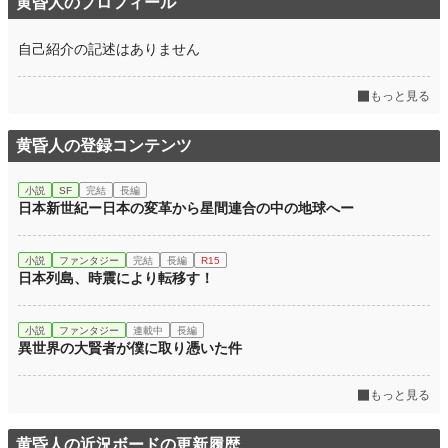
黄昏人のプロフィール
自己紹介の記述はありません
もっと見る
黄昏人の登録コンテンツ
小説
SF
完結
長編
日本新世紀ー日本の変革から星間連合の中の地球へー
小説
ファンタジー
完結
長編
R15
日本列島、時震により転移す！
小説
ファンタジー
連載中
長編
異世界の大賢者が僕に取り憑いた件
もっと見る
黄昏人の近況ボードの更新履歴