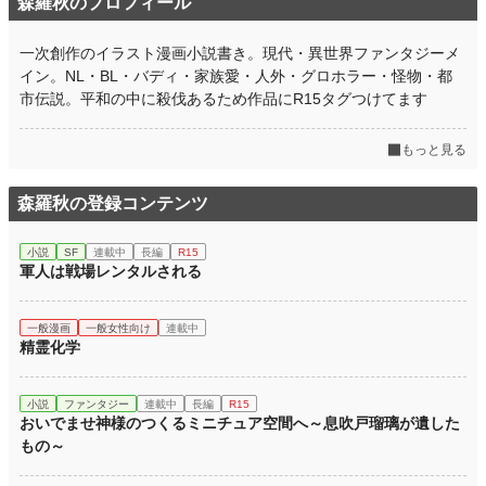
森羅秋のプロフィール
一次創作のイラスト漫画小説書き。現代・異世界ファンタジーメ
イン。NL・BL・バディ・家族愛・人外・グロホラー・怪物・都
市伝説。平和の中に殺伐あるため作品にR15タグつけてます
もっと見る
森羅秋の登録コンテンツ
小説
SF
連載中
長編
R15
軍人は戦場レンタルされる
一般漫画
一般女性向け
連載中
精霊化学
小説
ファンタジー
連載中
長編
R15
おいでませ神様のつくるミニチュア空間へ～息吹戸瑠璃が遺した
もの～