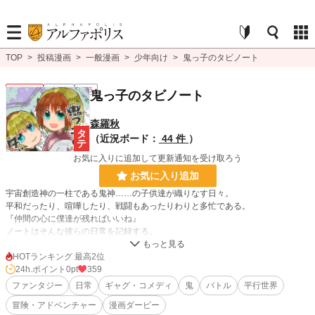
TOP
>
投稿漫画
>
一般漫画
>
少年向け
>
鬼っ子のタビノート
少年向け
連載中
R15
鬼っ子のタビノート
森羅秋
（近況ボード：
44 件
）
お気に入りに追加して更新通知を受け取ろう
お気に入り追加
宇宙創造神の一柱である鬼神……の子供達が織りなす日々。
平和だったり、喧嘩したり、戦闘もあったりわりと多忙である。
『仲間の心に僕達が残ればいいね』
ノートはそんな彼らの日常を記録する。
HOTランキング 最高2位
24h.ポイント
0pt
359
☆短編をつなげていくため基本的なストーリーは少ないです☆
ファンタジー
日常
ギャグ・コメディ
鬼
バトル
平行世界
☆時たま暴力描写やセリフがあるので念のためにR15設定。つけていれば安心か
冒険・アドベンチャー
漫画ダービー
な私が☆