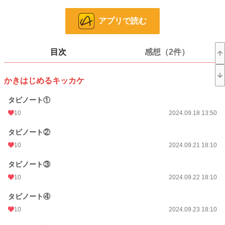
☆クオリティーは気にしない。カラーは気が向いたときに☆
☆方向性考えたら少年向けかなと……☆
アプリで読む
☆ネタがでたらやります不定期更新です☆
漫画
8,555 位 / 8,555 件
目次
感想（2件）
少年向け
2,488 位 / 2,488 件
お気に入り
6
かきはじめるキッカケ
24h.ポイント
0 pt
タビノート①
10
2024.09.18 13:50
話数
34
更新日時
2025.04.30 16:45
タビノート②
10
2024.09.21 18:10
初回公開日時
2024.09.18 13:50
タビノート③
週間ポイント
0 pt (8,555 位)
10
2024.09.22 18:10
月間ポイント
0 pt (8,555 位)
タビノート④
年間ポイント
581 pt (1,720 位)
10
2024.09.23 18:10
累計ポイント
11,964 pt (1,877 位)