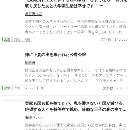
取り戻したあとの学園生活は幸せです！ 〜
鳴宮野々花
王立学園への入学をきっかけに、領地の屋敷から王都のタウンハ
ウスへと引っ越した、ハートリー伯爵家の令嬢ロザリンド。婚約
者ルパートとともに始まるはずの学園生活を楽しみにしていた。
けれど現実は、王女殿下のご機嫌を取るための、ルパートからの
文字数：145,563
恋愛
完結
長編
理不尽な命令の連続。 「かつらと黒縁眼鏡の着用必須」「王女殿
下より目立つな」「見目の良い男性、高位貴族の子息らと会話を
するな」……。 ルパートから渡された「禁止事項一覧表」に縛ら
妹に正妻の座を奪われた公爵令嬢
れ、ロザリンドは期待とは真逆の、暗黒の学園生活を送ること
岡暁舟
に。 そんな日々の中での唯一の救いとなったのは、友人となって
くれた冷静で聡明な公爵令嬢、ノエリスの存在だった。 学期末、
妹に正妻の座を奪われた公爵令嬢マリアは、それでも婚約者を憎
ロザリンドはついにルパートの怒りを買い、婚約破棄を言い渡さ
むことはなかった。なぜか？ 「すまない、マリア。ソフィアを正
れる。 けれど、深く傷つきながら長期休暇を迎えたロザリンドの
式な妻として迎え入れることにしたんだ」 「どうぞどうぞ。私は
もとに届いたのは、兄の友人であり王国騎士団に属する公爵令息
何も気にしませんから……」 マリアは妹のソフィアを祝福した。
文字数：20,630
恋愛
完結
ｼｮｰﾄｼｮｰﾄ
R15
クライヴからの婚約の申し出だった。 暗黒の一学期が嘘のよう
だが当然、不気味な未来の陰が少しずつ歩み寄っていた。
に、幸せな長期休暇を過ごしたロザリンド。けれど新学期を迎え
ると、エメライン王女が接触してきて……。 ※10万文字超えそう
実家も国も私を捨てたが、私を愛さないと国が滅びる。
なので長編に変更します。 ※この作品は小説家になろう、カクヨ
絶望する人々を特等席で眺め、冷徹な王子の腕の中で思
ムにも投稿しています。
考停止する。
唯崎りいち
持参金がないという理由で家族と祖国から追放された私は、実は