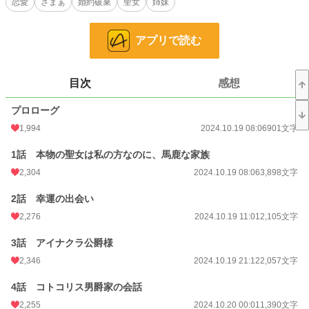
恋愛
ざまぁ
婚約破棄
聖女
姉妹
わね』なんて、皆から声を掛けられた。
でも違う、私と同じ顔をした双子の妹は、私を好きと言いながら、執着に近い感
アプリで読む
情を向けて、私を独り占めしようと、全てを私に似せ、奪い、閉じ込めた。
冷たく突き放せば、妹はシクシクと泣き、聖女である妹を溺愛する両親、婚約
者、町の人達に、酷い姉だと責められる。
目次
感想
私は妹が大嫌いだった。
プロローグ
でも、それでも家族だから、たった一人の、双子の片割れだからと、ずっと我慢
してきた。
1,994
2024.10.19 08:06
901文字
「ユウナお姉様、私、ユウナお姉様の婚約者を好きになってしまいました。《ル
1話 本物の聖女は私の方なのに、馬鹿な家族
キ》様は、私の想いに応えて、ユウナお姉様よりも私を好きだと言ってくれまし
た。だから、ユウナお姉様の婚約者を、私に下さいね。ユウナお姉様、大好きで
2,304
2024.10.19 08:06
3,898文字
す」
2話 幸運の出会い
2,276
2024.10.19 11:01
2,105文字
――――ずっと我慢してたけど、もう限界。
3話 アイナクラ公爵様
好きって言えば何でも許される免罪符じゃないのよ？
今まで家族だからって、双子の片割れだからって我慢してたけど、もう無理。
2,346
2024.10.19 21:12
2,057文字
丁度良いことに、両親から家を出て行けと追い出されたので、このまま家を出る
4話 コトコリス男爵家の会話
ことにします。
2,255
2024.10.20 00:01
1,390文字