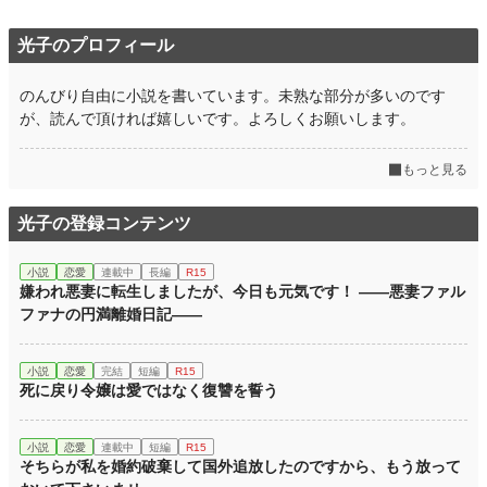
光子のプロフィール
のんびり自由に小説を書いています。未熟な部分が多いのです
が、読んで頂ければ嬉しいです。よろしくお願いします。
もっと見る
光子の登録コンテンツ
小説
恋愛
連載中
長編
R15
嫌われ悪妻に転生しましたが、今日も元気です！ ――悪妻ファル
ファナの円満離婚日記――
小説
恋愛
完結
短編
R15
死に戻り令嬢は愛ではなく復讐を誓う
小説
恋愛
連載中
短編
R15
そちらが私を婚約破棄して国外追放したのですから、もう放って