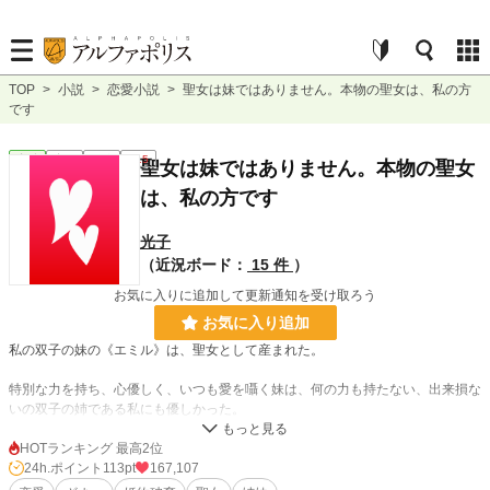
TOP
>
小説
>
恋愛小説
>
聖女は妹ではありません。本物の聖女は、私の方
です
恋愛
完結
短編
R15
聖女は妹ではありません。本物の聖女
は、私の方です
光子
（近況ボード：
15 件
）
お気に入りに追加して更新通知を受け取ろう
お気に入り追加
私の双子の妹の《エミル》は、聖女として産まれた。
特別な力を持ち、心優しく、いつも愛を囁く妹は、何の力も持たない、出来損な
いの双子の姉である私にも優しかった。
「《ユウナ》お姉様、大好きです。ずっと、仲良しの姉妹でいましょうね」
HOTランキング 最高2位
24h.ポイント
113pt
167,107
傍から見れば、エミルは姉想いの可愛い妹で、『あんな素敵な妹がいて良かった