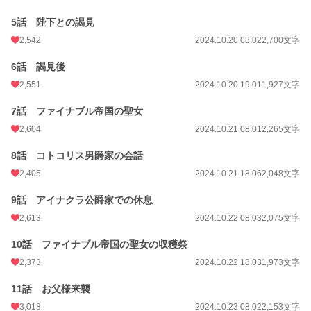
さようなら、もう二度と貴女達を家族だなんて思わない。
5話 陛下との謁見
泣いて助けを求めて来ても、絶対に助けてあげない。
2,542
2024.10.20 08:02
2,700文字
6話 謁見後
本物の聖女は私の方なのに、馬鹿な人達。
2,551
2024.10.20 19:01
1,927文字
7話 ファイナブル帝国の聖女
2,604
2024.10.21 08:01
2,265文字
不定期更新。
この作品は私の考えた世界の話です。設定ゆるゆるです。よろしくお願いしま
8話 コトコリス男爵家の会話
す。
2,405
2024.10.21 18:06
2,048文字
小説
9,814 位 / 228,623 件
9話 アイナクラ公爵家での休息
恋愛
4,431 位 / 66,323 件
2,613
2024.10.22 08:03
2,075文字
お気に入り
4,763
10話 ファイナブル帝国の聖女の収穫祭
2,373
2024.10.22 18:03
1,973文字
24h.ポイント
113 pt
11話 お父様来襲
文字数
126,181
3,018
2024.10.23 08:02
2,153文字