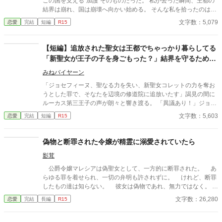
この国を支える“加護”そのものだった。 私が去った瞬間、王都の
結界は崩れ、国は崩壊へ向かい始める。 そんな私を拾ったのは、
冷徹と噂される隣国の王子。 「やっと見つけた。お前は俺のもの
文字数：5,079
恋愛
完結
短編
R15
だ」 捨てられたはずの私は、気づけば滅びゆく祖国を背に、彼の
腕の中で溺愛されていた。
【短編】追放された聖女は王都でちゃっかり暮らしてる
「新聖女が王子の子を身ごもった？」結界を守るために
元聖女たちが立ち上がる
みねバイヤーン
「ジョセフィーヌ、聖なる力を失い、新聖女コレットの力を奪お
うとした罪で、そなたを辺境の修道院に追放いたす」謁見の間に
ルーカス第三王子の声が朗々と響き渡る。 「異議あり！」ジョセ
フィーヌは間髪を入れず意義を唱え、証言を述べる。 「証言一、
文字数：5,603
恋愛
完結
短編
R15
とある元聖女マデリーン。殿下は十代の聖女しか興味がない。証
言二、とある元聖女ノエミ。殿下は背が高く、ほっそりしてるの
に出るとこ出てるのが好き。証言三、とある元聖女オードリー。
偽物と断罪された令嬢が精霊に溺愛されていたら
殿下は、手は出さない、見てるだけ」 「ええーい、やめーい。不
影茸
敬罪で追放」 追放された元聖女ジョセフィーヌはさっさと王都に
戻って、魚屋で働いてる。そんな中、聖女コレットがルーカス殿
公爵令嬢マレシアは偽聖女として、一方的に断罪された。 あ
下の子を身ごもったという噂が。王国の結界を守るため、元聖女
らゆる罪を着せられ、一切の弁明も許されずに。 けれど、断罪
たちは立ち上がった。
したもの達は知らない。 彼女は偽物であれ、無力ではなく。
──彼女こそ真の聖女と、多くのものが認めていたことを。 （書
文字数：26,280
恋愛
完結
長編
R15
きたいネタが出てきてしまったゆえの、衝動的短編です） （少し
だけタイトル変えました）