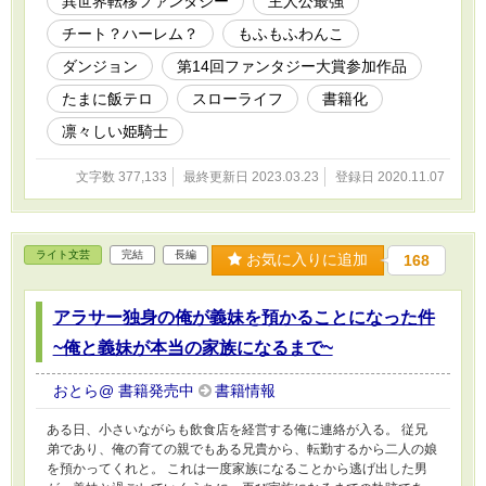
異世界転移ファンタジー
主人公最強
の間、いきなり見たことのない熊が現れた。 そ
チート？ハーレム？
もふもふわんこ
の熊は体長3メートル以上、紅い皮膚に覆われ、
爪の一本一本が50センチはある。 俺は、一体ど
ダンジョン
第14回ファンタジー大賞参加作品
こにきてしまったんだ？ これはある日、祖父の
教えを大事にしている30歳の童貞が異世界に迷
たまに飯テロ
スローライフ
書籍化
い込み、苦悩を抱えつつも、知らぬ間に最強に
凛々しい姫騎士
なり、料理をしたり、時には冒険に出たり、人
を救ってみたりしながら、次第に人々に溶け込
んでいく物話である。 この度、書籍化されるこ
文字数 377,133
最終更新日 2023.03.23
登録日 2020.11.07
とになりました！ これも、応援してくださった
方々のおかげでございます。
ライト文芸
完結
長編
お気に入りに追加
168
アラサー独身の俺が義妹を預かることになった件
~俺と義妹が本当の家族になるまで~
おとら@ 書籍発売中
書籍情報
ある日、小さいながらも飲食店を経営する俺に連絡が入る。 従兄
弟であり、俺の育ての親でもある兄貴から、転勤するから二人の娘
を預かってくれと。 これは一度家族になることから逃げ出した男