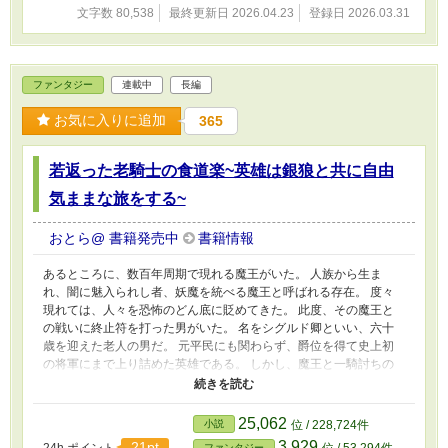
文字数 80,538
最終更新日 2026.04.23
登録日 2026.03.31
ファンタジー
連載中
長編
お気に入りに追加
365
若返った老騎士の食道楽~英雄は銀狼と共に自由
気ままな旅をする~
おとら@ 書籍発売中
書籍情報
あるところに、数百年周期で現れる魔王がいた。 人族から生ま
れ、闇に魅入られし者、妖魔を統べる魔王と呼ばれる存在。 度々
現れては、人々を恐怖のどん底に貶めてきた。 此度、その魔王と
の戦いに終止符を打った男がいた。 名をシグルド卿といい、六十
歳を迎えた老人の男だ。 元平民にも関わらず、爵位を得て史上初
の将軍にまで上り詰めた英雄である。 しかし、魔王と一騎討ちの
末に相打ちになった……と世間では言われていた。 当の本人は実
は生きており、しかも若返っていた。 そして自分が生きているこ
とが知られると、色々と面倒なことになると悟った。 それにどう
25,062
小説
位 / 228,724件
せなら、自由の身になって世界を旅したいと。 これは役目を終え
3,929
21pt
ファンタジー