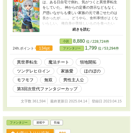
は、ある日自宅で倒れ、気がつくと異世界転生
をしていた。 神からの定番の啓示などもなく、
戸惑いながらも優しい家族の元で過ごせたのは
良かったが……。 どうやら、食料事情がよくな
いらしい。 俺自身が美味しいものを食べたい
し、大事な家族のために何とかしないと！ そう
思ったアレスは、あの手この手を使って行動を
開始するのだった。 これは孤独だった者が家族
8,880
小説
位 / 228,724件
のために奮闘したり、時に冒険に出たり、飯テ
1,799
134pt
24h.ポイント
位 / 53,294件
ファンタジー
ロしたり、もふもふしたりと……ある意味で好
き勝手に生きる物語。 しかし、それが意味する
ところは……。
異世界転生
魔法チート
領地開拓
ツンデレヒロイン
家族愛
ほのぼの
モフモフ
無双
男性主人公
第3回次世代ファンタジーカップ
文字数 361,594
最終更新日 2025.04.14
登録日 2023.04.15
ファンタジー
連載中
長編