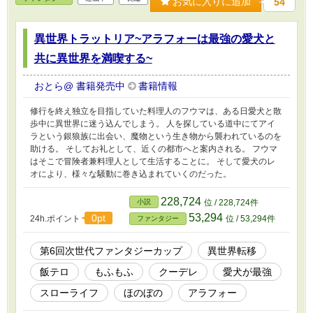
お気に入りに追加
54
異世界トラットリア~アラフォーは最強の愛犬と
共に異世界を満喫する~
おとら@ 書籍発売中
書籍情報
修行を終え独立を目指していた料理人のフウマは、ある日愛犬と散
歩中に異世界に迷う込んでしまう。 人を探している道中にてアイ
ラという銀狼族に出会い、魔物という生き物から襲われているのを
助ける。 そしてお礼として、近くの都市へと案内される。 フウマ
はそこで冒険者兼料理人として生活することに。 そして愛犬のレ
オにより、様々な騒動に巻き込まれていくのだった。
228,724
小説
位 / 228,724件
53,294
0pt
24h.ポイント
位 / 53,294件
ファンタジー
第6回次世代ファンタジーカップ
異世界転移
飯テロ
もふもふ
クーデレ
愛犬が最強
スローライフ
ほのぼの
アラフォー