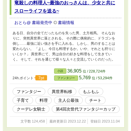
竜殺しの料理人~最強のおっさんは、少女と共に
スローライフを送る~
おとら@ 書籍発売中
書籍情報
ある日、自分の全てだったものを失った男、土方相馬。 そんなお
りに、突然異世界に落とされる。 その際に偶発的に、ドラゴンを
倒し……最強に近い強さを手に入れる。 しかし、男のすることは
変わらない。 「よし、今日も料理するか。いや、それとも狩りに
いくか？」 異世界にて、男は自分の好きな料理をして生きてい
く。 そして、それを通じて様々な人々と交流していくのだった。
36,905
小説
位 / 228,724件
5,769
7pt
24h.ポイント
位 / 53,294件
ファンタジー
ファンタジー
異世界転移
もふもふ
子育て
料理
主人公最強
チート
クーデレ女騎士
第4回次世代ファンタジーカップ
文字数 124,458
最終更新日 2023.12.22
登録日 2023.11.04