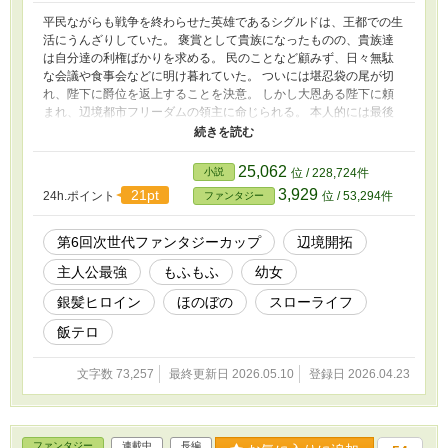
平民ながらも戦争を終わらせた英雄であるシグルドは、王都での生
活にうんざりしていた。 褒賞として貴族になったものの、貴族達
は自分達の利権ばかりを求める。 民のことなど顧みず、日々無駄
な会議や食事会などに明け暮れていた。 ついには堪忍袋の尾が切
れ、陛下に爵位を返上することを決意。 しかし大恩ある陛下に頼
まれ、辺境都市フリーダムの領主に命じられる。 本人的には最後
の恩返しだと思い受け入れる事に。 しかし辺境は思った以上に荒
廃しており、それを不器用ながらもお人好しなシグルドは見過ごす
事が出来ない。 何より、目の前の民を放ってはおけない。 そし
25,062
小説
位 / 228,724件
て、どうにか辺境を変えようと奮闘するのだった。
3,929
21pt
24h.ポイント
位 / 53,294件
ファンタジー
第6回次世代ファンタジーカップ
辺境開拓
主人公最強
もふもふ
幼女
銀髪ヒロイン
ほのぼの
スローライフ
飯テロ
文字数 73,257
最終更新日 2026.05.10
登録日 2026.04.23
ファンタジー
連載中
長編