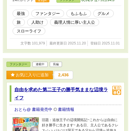
24h.ポイント
位 / 53,294件
た英雄が旅をし、様々な人と出会い、美味い物を食べていく物語。
最強
ファンタジー
もふもふ
グルメ
旅
人助け
義理人情に厚い主人公
スローライフ
文字数 101,979
最終更新日 2025.11.20
登録日 2025.11.01
ファンタジー
連載中
長編
お気に入りに追加
2,436
自由を求めた第二王子の勝手気ままな辺境ラ
イフ
おとら@ 書籍発売中
書籍情報
旧題：追放王子の辺境開拓記~これからは自由に
好き勝手に生きます~ ある日、主人公であるクレ
ス-シュバルツは国王である父から辺境へ追放さ