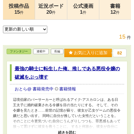
投稿作品
近況ボード
公式漫画
書籍
15
20
1
12
件
件
件
件
15
件
ファンタジー
連載中
長編
お気に入りに追加
82
最強の騎士に転生した俺、推しである悪役令嬢の
破滅をぶっ壊す
おとら@ 書籍発売中
書籍情報
辺境伯家のバーサーカーと呼ばれるアイク-アスカロンは、ある日
王太子に婚約破棄される令嬢を目の当たりにする。 そして、その
令嬢を見たとき……前世の記憶が蘇り、彼女が乙女ゲームの悪役令
嬢だと思い出す。 同時に自分が推していた女性だということを。
そのことに今更気づいた自分にうんざりしつつも、罪悪感もあって
放って置けずに彼女を救うことに。 すると何故か、彼女が自分に
輿入れする流れになる。 戸惑いつつも彼女を知っていき、ゲーム