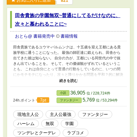
お気に入りに追加
821
田舎貴族の学園無双~普通にしてるだけなのに、
次々と慕われることに~
おとら@ 書籍発売中
書籍情報
田舎貴族であるユウマ-バルムンクは、十五歳を迎え王都にある貴
族学校に通うことになった。 最強の師匠達に鍛えられ、田舎から
出てきた彼は知らない。 自分の力が、王都にいる同世代の中で抜
きん出ていることを。 そして、その価値観がずれているというこ
とも。 これは自分にとって普通の行動をしているのに、いつの間
にかモテモテになったり、次々と降りかかる問題を平和？的に解決
していく少年の学園無双物語である。 ※ 極端なざまぁや寝取られ
はなしてす。 基本ほのぼのやラブコメ、時に戦闘などをします。
36,905
小説
位 / 228,724件
5,769
7pt
24h.ポイント
位 / 53,294件
ファンタジー
現地主人公
主人公最強
ファンタジー
ハーレム
無双
学園
ツンデレとクーデレ
ラブコメ