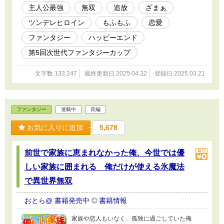
主人公最強
無双
追放
ざまぁ
ツンデレヒロイン
もふもふ
恋愛
ファンタジー
ハッピーエンド
第5回次世代ファンタジーカップ
文字数 133,247
最終更新日 2025.04.22
登録日 2025.03.21
ファンタジー
連載中
長編
お気に入りに追加
5,678
前世で家族に恵まれなかった俺、今世では優
しい家族に囲まれる 俺だけが使える氷魔法
で異世界無双
おとら@ 書籍発売中
書籍情報
家族や恋人もいなく、孤独に過ごしていた俺