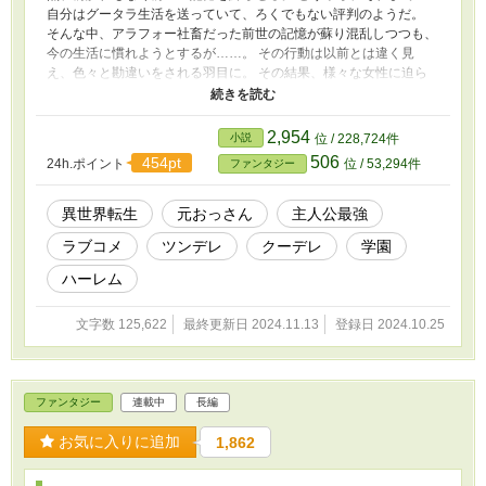
自分はグータラ生活を送っていて、ろくでもない評判のようだ。
そんな中、アラフォー社畜だった前世の記憶が蘇り混乱しつつも、
今の生活に慣れようとするが……。 その行動は以前とは違く見
え、色々と勘違いをされる羽目に。 その結果、様々な女性に迫ら
れることになる。 元婚約者にしてツンデレ王女、専属メイドのお
調子者エルフ、決闘を仕掛けてくるクーデレ竜人姫、世話をするこ
となったドジっ子犬耳娘など……。 「ハーレムは嫌だァァァァ！
2,954
小説
位 / 228,724件
どうしてこうなった！？」 今日も、そんな彼の悲鳴が響き渡る。
506
454pt
24h.ポイント
位 / 53,294件
ファンタジー
異世界転生
元おっさん
主人公最強
ラブコメ
ツンデレ
クーデレ
学園
ハーレム
文字数 125,622
最終更新日 2024.11.13
登録日 2024.10.25
ファンタジー
連載中
長編
お気に入りに追加
1,862