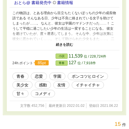
おとら@ 書籍発売中
書籍情報
この物語は、とある理由から目立ちたくないぼっちの少年の成長物
語である そんなある日、少年は不良に絡まれている女子を助けて
しまったが……。 なんと、彼女は学園のマドンナだった……！ こ
うして平穏に過ごしたい少年の生活は一変することになる。 彼女
を避けていたが、度々遭遇してしまう。 そんな中、少年は次第に
彼女に惹かれていく……。 そして助けられた少女もまた……。 二
人の青春、そして成長物語をご覧ください。 ※中盤から甘々にご
注意を。 ※性描写ありは保険です。 他サイトにも掲載しておりま
す。
11,539
小説
位 / 228,724件
127
85pt
24h.ポイント
位 / 7,918件
青春
青春
恋愛
学園
ポンコツヒロイン
美少女
感動
友情
イチャイチャ
甘々
コメディ
文字数 452,756
最終更新日 2022.01.02
登録日 2021.06.22
15
件