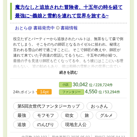
魔力なしと追放された冒険者、十五年の時を経て
最強に~義娘と雪豹を連れて世界を旅する~
おとら@ 書籍発売中
書籍情報
役立たずとパーティーから追放されたハルトは、無茶をして森で倒
れてしまう。 そこをのちの師匠となるカイゼルに拾われ、秘境と
言われる雪山の村で過ごすことに。 そこで師匠の教えや、師匠が
連れて来ていた子供達の世話してるうちに、十五年の時が経つ。
最後の子を見送り師匠も亡くなってる今、もう彼にはここにいる理
由もない。 皆の勧めもあり、彼は相棒の雪豹と外の世界に出てい
く。 そして、途中で女の子を拾い共に旅をすることに。 そこから
旅立った子供達や懐かしき仲間に会い、自分の燻っていた夢を思い
出す……Sランクの冒険者になるという夢を。 これは追放された男
30,042
小説
位 / 228,724件
が十五年の時を経て、最強の冒険者と呼ばれるようになるまでの軌
4,550
14pt
24h.ポイント
位 / 53,294件
ファンタジー
跡である。
第5回次世代ファンタジーカップ
おっさん
最強
モフモフ
幼女
旅
グルメ
追放
のんびり
現地主人公