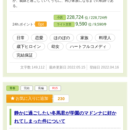
が、義妹と過ごしていくうちに、再び家族になるまでの軌跡であ
る。
228,724
小説
位 / 228,724件
9,590
0pt
24h.ポイント
位 / 9,590件
ライト文芸
日常
恋愛
ほのぼの
家族
料理人
歳下ヒロイン
幼女
ハートフルコメディ
完結保証
文字数 149,112
最終更新日 2022.05.15
登録日 2022.04.16
青春
完結
長編
R15
お気に入りに追加
230
静かに過ごしたい冬馬君が学園のマドンナに好か
れてしまった件について