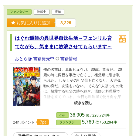
ファンタジー
連載中
長編
お気に入りに追加
3,229
はぐれ猟師の異世界自炊生活～フェンリル育
てながら、気ままに放浪させてもらいます～
おとら@ 書籍発売中
書籍情報
俺の名前は、真田ヒュウガ。30歳、童貞だ。 20
歳の時に両親を事故で亡くし、祖父母に引き取
られた。 しかしその祖父母も亡くなり、天涯孤
独の身だ。友達もいない。 そんな1人ぼっちの俺
は、敬愛する祖父の跡を継ぎ、猟師と料理屋で
生計を立てている。 今日も料理屋で使う肉を探
すために、猟銃を持って裏山に出かけた。 俺は
そこで、一匹の立派な雄鹿と出会う。 引き寄せ
られるように追いかけるうちに、知らないとこ
36,905
小説
位 / 228,724件
ろに迷い込む。 そこで見たことない金色の兎を
5,769
7pt
24h.ポイント
位 / 53,294件
ファンタジー
発見した俺は、持っていた猟銃で咄嗟に撃って
しまう。 見事に当たり、兎は動かなくなる。 俺
は、ホッと息を吐く。 そして安心したのもつか