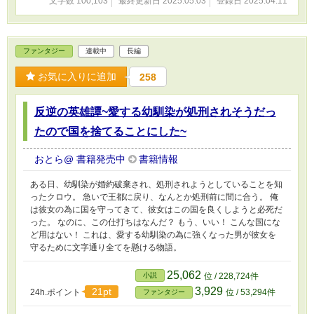
文字数 100,103
最終更新日 2025.05.03
登録日 2025.04.11
ファンタジー
連載中
長編
お気に入りに追加
258
反逆の英雄譚~愛する幼馴染が処刑されそうだっ
たので国を捨てることにした~
おとら@ 書籍発売中
書籍情報
ある日、幼馴染が婚約破棄され、処刑されようとしていることを知
ったクロウ。 急いで王都に戻り、なんとか処刑前に間に合う。 俺
は彼女の為に国を守ってきて、彼女はこの国を良くしようと必死だ
った。 なのに、この仕打ちはなんだ？ もう、いい！ こんな国にな
ど用はない！ これは、愛する幼馴染の為に強くなった男が彼女を
守るために文字通り全てを懸ける物語。
25,062
小説
位 / 228,724件
3,929
21pt
24h.ポイント
位 / 53,294件
ファンタジー