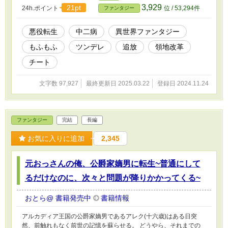
3,929
21pt
24h.ポイント
位 / 53,294件
ファンタジー
悪役転生
中二病
異世界ファンタジー
もふもふ
ツンデレ
追放
領地改革
チート
文字数 97,927
最終更新日 2025.03.22
登録日 2024.11.24
ファンタジー
完結
長編
お気に入りに追加
2,345
元おっさんの俺、公爵家嫡男に転生~普通にして
るだけなのに、次々と問題が降りかかってくる~
おとら@ 書籍発売中
書籍情報
アルカディア王国の公爵家嫡男であるアレク(十六歳)はある日突
然、前触れもなく前世の記憶を蘇らせる。 どうやら、それまでの