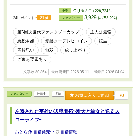
とは関係なく彼女自身に惹かれていく。 これは不器用な悪役令嬢
と、そんな彼女に惹かれていくバーサーカーのラブコメである。
25,062
小説
位 / 228,724件
3,929
21pt
24h.ポイント
位 / 53,294件
ファンタジー
第6回次世代ファンタジーカップ
主人公最強
悪役令嬢
銀髪クーデレヒロイン
転生
両片思い
無双
成り上がり
ざまぁ要素あり
文字数 80,864
最終更新日 2026.05.11
登録日 2026.04.04
ファンタジー
連載中
長編
お気に入りに追加
70
左遷された英雄の辺境開拓~愛犬と幼女と送るス
ローライフ~
おとら@ 書籍発売中
書籍情報