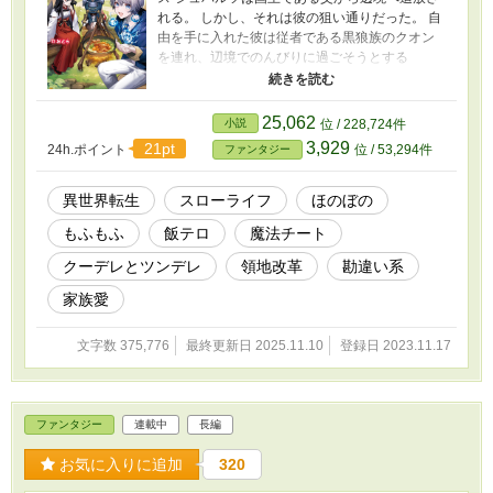
れる。 しかし、それは彼の狙い通りだった。 自
由を手に入れた彼は従者である黒狼族のクオン
を連れ、辺境でのんびりに過ごそうとする
が……そうはいかないのがスローライフを目指
す者の宿命である。 彼は無自覚に人々を幸せに
したり、自分が好き勝手にやったことが評価さ
25,062
小説
位 / 228,724件
れたりしながら、周りの評価を覆していく。
3,929
21pt
24h.ポイント
位 / 53,294件
ファンタジー
異世界転生
スローライフ
ほのぼの
もふもふ
飯テロ
魔法チート
クーデレとツンデレ
領地改革
勘違い系
家族愛
文字数 375,776
最終更新日 2025.11.10
登録日 2023.11.17
ファンタジー
連載中
長編
お気に入りに追加
320