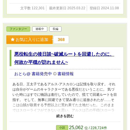
文字数 122,301
最終更新日 2025.03.22
登録日 2024.11.08
ファンタジー
連載中
長編
お気に入りに追加
368
悪役転生の後日談~破滅ルートを回避したのに、
何故か平穏が訪れません~
おとら@ 書籍発売中
書籍情報
ある日、王太子であるアルス-アスカロンは記憶を取り戻す。 それ
は自分がゲームのキャラクターである悪役だということに。 気づ
いた時にはすでに物語は進行していたので、慌てて回避ルートを目
指す。 そして、無事に回避できて望み通りに追放されたが……そ
こは山賊が跋扈する予想以上に荒れ果てた土地だった。 このまま
ではスローライフができないと思い、アルスは己の平穏(スローラ
イフ)を邪魔する者を排除するのだった。 これは自分が好き勝手に
やってたら、いつの間か周りに勘違いされて信者を増やしてしまう
男の物語である。
25,062
小説
位 / 228,724件