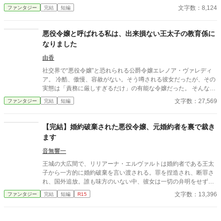
と娘の死亡フラグは破壊するよ。 まだ二人とも生きてるからね。
文字数：8,124
ファンタジー
完結
短編
物語の通りになんて、させるか！ ※他サイトにも掲載中
悪役令嬢と呼ばれる私は、出来損ない王太子の教育係に
なりました
由香
社交界で“悪役令嬢”と恐れられる公爵令嬢エレノア・ヴァレディ
ア。 冷酷、傲慢、容赦がない。そう噂される彼女だったが、その
実態は「責務に厳しすぎるだけ」の有能な令嬢だった。 そんな彼
女に、ある日国王から命令が下る。 ――出来損ないと名高い王太
文字数：27,569
ファンタジー
完結
短編
子リュシアンの教育係になれ、と。 勉学嫌いで無責任。 甘やかさ
れて育った王太子は、王になる覚悟など欠片も持っていなかっ
た。 「泣く暇があるなら復習なさい」 容赦ない教育に反発する王
【完結】婚約破棄された悪役令嬢、元婚約者を裏で裁き
太子。 さらに社交界では、「悪役令嬢が王太子を壊す」と非難が
ます
巻き起こる。 だがエレノアは意に介さない。 国を滅ぼされては困
るから。 ただ、それだけの理由で彼女は王太子を鍛え続ける。 や
音無響一
がて王太子は少しずつ変わり始め、周囲もまた気付いていく。 ―
王城の大広間で、リリアーナ・エルヴァルトは婚約者である王太
―本当に国を想っていたのは、誰だったのか。 これは、“悪役令
子から一方的に婚約破棄を言い渡される。罪を捏造され、断罪さ
嬢”と呼ばれた一人の令嬢が、次代の王を育て上げる物語。
れ、国外追放。誰も味方のいない中、彼女は一切の弁明をせず静
かに受け入れた。 だがその夜。 彼女は別の顔を持つ。 王都の闇
文字数：13,396
ファンタジー
完結
短編
R15
で依頼を受け、悪を裁く裏稼業の元締め。 今度の標的は――自分
を断罪した元婚約者。 婚約は終わった。だが清算はまだ終わって
いない。 表では悪役令嬢。裏では裁く側。 これは、断罪された令