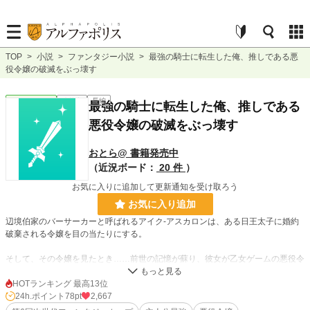
TOP
>
小説
>
ファンタジー小説
>
最強の騎士に転生した俺、推しである悪
役令嬢の破滅をぶっ壊す
ファンタジー
連載中
長編
最強の騎士に転生した俺、推しである
悪役令嬢の破滅をぶっ壊す
おとら@ 書籍発売中
（近況ボード：
20 件
）
お気に入りに追加して更新通知を受け取ろう
お気に入り追加
辺境伯家のバーサーカーと呼ばれるアイク-アスカロンは、ある日王太子に婚約
破棄される令嬢を目の当たりにする。
そして、その令嬢を見たとき……前世の記憶が蘇り、彼女が乙女ゲームの悪役令
嬢だと思い出す。
HOTランキング 最高13位
同時に自分が推していた女性だということを。
24h.ポイント
78pt
2,667