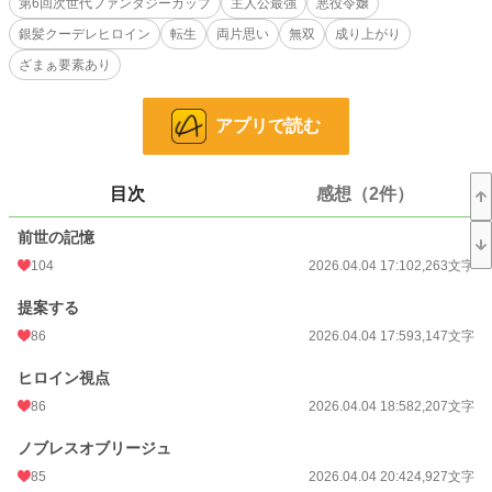
第6回次世代ファンタジーカップ
主人公最強
悪役令嬢
そのことに今更気づいた自分にうんざりしつつも、罪悪感もあって放って置けず
銀髪クーデレヒロイン
転生
両片思い
無双
成り上がり
に彼女を救うことに。
ざまぁ要素あり
すると何故か、彼女が自分に輿入れする流れになる。
戸惑いつつも彼女を知っていき、ゲームとは関係なく彼女自身に惹かれていく。
アプリで読む
これは不器用な悪役令嬢と、そんな彼女に惹かれていくバーサーカーのラブコメ
である。
目次
感想（2件）
小説
13,270 位 / 228,925 件
前世の記憶
ファンタジー
2,351 位 / 53,355 件
104
2026.04.04 17:10
2,263文字
お気に入り
85
提案する
86
2026.04.04 17:59
3,147文字
24h.ポイント
78 pt
文字数
ヒロイン視点
80,864
86
2026.04.04 18:58
2,207文字
更新日時
2026.05.11 17:02
ノブレスオブリージュ
初回公開日時
2026.04.04 17:10
85
2026.04.04 20:42
4,927文字