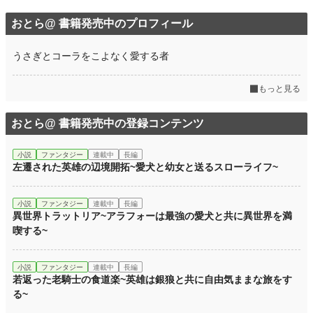
おとら@ 書籍発売中のプロフィール
うさぎとコーラをこよなく愛する者
もっと見る
おとら@ 書籍発売中の登録コンテンツ
小説
ファンタジー
連載中
長編
左遷された英雄の辺境開拓~愛犬と幼女と送るスローライフ~
小説
ファンタジー
連載中
長編
異世界トラットリア~アラフォーは最強の愛犬と共に異世界を満
喫する~
小説
ファンタジー
連載中
長編
若返った老騎士の食道楽~英雄は銀狼と共に自由気ままな旅をす
る~