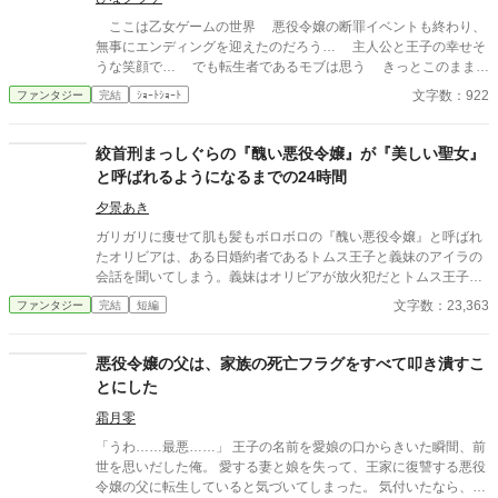
ここは乙女ゲームの世界 悪役令嬢の断罪イベントも終わり、
無事にエンディングを迎えたのだろう… 主人公と王子の幸せそ
うな笑顔で… でも転生者であるモブは思う きっとこのまま幸
福なまま終わる筈がないと…
文字数：922
ファンタジー
完結
ｼｮｰﾄｼｮｰﾄ
絞首刑まっしぐらの『醜い悪役令嬢』が『美しい聖女』
と呼ばれるようになるまでの24時間
夕景あき
ガリガリに痩せて肌も髪もボロボロの『醜い悪役令嬢』と呼ばれ
たオリビアは、ある日婚約者であるトムス王子と義妹のアイラの
会話を聞いてしまう。義妹はオリビアが放火犯だとトムス王子に
訴え、トムス王子はそれを信じオリビアを明日の卒業パーティー
文字数：23,363
ファンタジー
完結
短編
で断罪して婚約破棄するという。 卒業パーティーまで、残り時間
は24時間！！ 果たしてオリビアは放火犯の冤罪で断罪され絞首刑
となる運命から、逃れることが出来るのか！？
悪役令嬢の父は、家族の死亡フラグをすべて叩き潰すこ
とにした
霜月零
「うわ……最悪……」 王子の名前を愛娘の口からきいた瞬間、前
世を思いだした俺。 愛する妻と娘を失って、王家に復讐する悪役
令嬢の父に転生していると気づいてしまった。 気付いたなら、妻